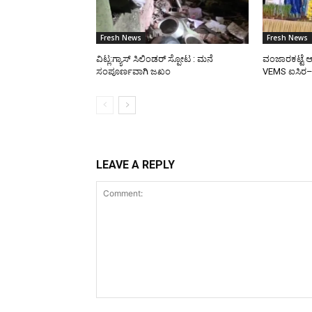
Fresh News
Fresh News
ವಿಟ್ಲ:ಗ್ಯಾಸ್ ಸಿಲಿಂಡರ್ ಸ್ಪೋಟ : ಮನೆ
ವಂಜಾರಕಟ್ಟೆ ಆ
ಸಂಪೂರ್ಣವಾಗಿ ಜಖಂ
VEMS ಐಸಿರ
LEAVE A REPLY
Comment: