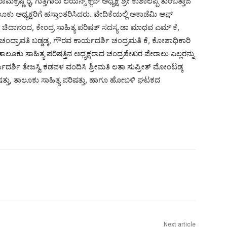
ಾಮಕ್ರಷ್ಣ ರೈ, ಗುತ್ತಿಗಾರು ಲಯನ್ಸ್ ಕ್ಲಬ್ ಅಧ್ಯಕ್ಷ ಶ್ರೀ ಕುಶಾಲಪ್ಪ ತುಂಬತ್ತಾಜೆ
ು ಅಧ್ಯಕ್ಷರಿಗೆ ಹಸ್ತಾಂತರಿಸಿದರು. ವೇದಿಕೆಯಲ್ಲಿ ಅಕಾಡೆಮಿ ಆಫ಼್
ವಿ ಚಿದಾನಂದ, ಕೇಂದ್ರ ಸಾಹಿತ್ಯ ಪರಿಷತ್ ಸದಸ್ಯ ಡಾ ಮಾಧವ ಎಮ್ ಕೆ,
ಂದ್ರಾವತಿ ಬಡ್ಡಡ್ಕ, ಗೌರವ ಕಾರ್ಯದರ್ಶಿ ಚಂದ್ರಮತಿ ಕೆ, ಕೋಶಾಧಿಕಾರಿ
 ತಾಲೂಕು ಸಾಹಿತ್ಯ ಪರಿಷತ್ತಿನ ಅಧ್ಯಕ್ಷರಾದ ಚಂದ್ರಶೇಖರ ಪೇರಾಲು ಎಲ್ಲರನ್ನು
ರ್ಯದರ್ಶಿ ತೇಜಸ್ವಿ ಕಡಪಳ ವಂದಿಸಿ ಶ್ರೀಮತಿ ಲತಾ ಸುಪ್ರೀತ್ ಮೋಂಟಡ್ಕ
ರಿಷತ್ತು, ತಾಲೂಕು ಸಾಹಿತ್ಯ ಪರಿಷತ್ತು, ಹಾಗೂ ಹೋಬಳಿ ಘಟಕದ
Next article