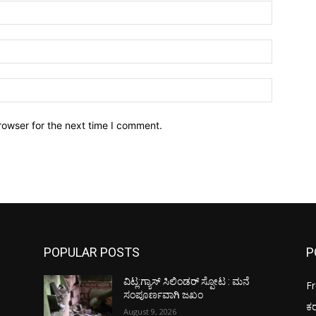
Name:*
Email:*
Website:
rowser for the next time I comment.
POPULAR POSTS
P
ವಿಟ್ಲ:ಗ್ಯಾಸ್ ಸಿಲಿಂಡರ್ ಸ್ಪೋಟ : ಮನೆ
F
ಸಂಪೂರ್ಣವಾಗಿ ಜಖಂ
ಕ
August 9, 2026