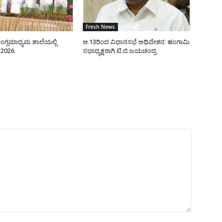
Fresh News
ಂಗ್ಲಮಾಧ್ಯಮ ಶಾಲೆಯಲ್ಲಿ
ಆ.13ರಿಂದ ವಿಧಾನಸಭೆ ಅಧಿವೇಶನ: ಹಂಗಾಮಿ
–2026
ಸಭಾಧ್ಯಕ್ಷರಾಗಿ ಟಿ.ಬಿ.ಜಯಚಂದ್ರ