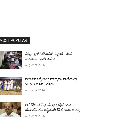
MOST POPULAR
ವಿಟ್ಲ:ಗ್ಯಾಸ್ ಸಿಲಿಂಡರ್ ಸ್ಪೋಟ : ಮನೆ
ಸಂಪೂರ್ಣವಾಗಿ ಜಖಂ
August 9, 2026
ವಂಜಾರಕಟ್ಟೆ ಆಂಗ್ಲಮಾಧ್ಯಮ ಶಾಲೆಯಲ್ಲಿ
VEMS ಐಸಿರ–2026
August 9, 2026
ಆ.13ರಿಂದ ವಿಧಾನಸಭೆ ಅಧಿವೇಶನ:
ಹಂಗಾಮಿ ಸಭಾಧ್ಯಕ್ಷರಾಗಿ ಟಿ.ಬಿ.ಜಯಚಂದ್ರ
August 9, 2026