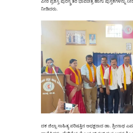
ಪೀಠ ಪ್ರಶಸ್ತಿ ಪುರಸ್ಕ್ರತರ ಭಾವಚಿತ್ರ ಹಾಗು ಪುಸ್ತಕಗಳನ್ನು 
ನೀಡಿದರು.
ದಕ ಜಿಲ್ಲಾ ಸಾಹಿತ್ಯ ಪರಿಷತ್ತಿನ ಅಧಕ್ಷರಾದ ಡಾ. ಶ್ರೀನಾ