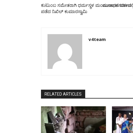
ಕುಟುಂಬ ಸಮೇತರಾಗಿ ಧರ್ಮಸ್ಥಳ ಮಂಜುನಾಥನ ದರ್ಶನ
ಮುಡಾ ಹಗರಣದಲ್ಲಿ
ಪಡೆದ ನಿಖಿಲ್ ಕುಮಾರಸ್ವಾಮಿ
v4team
RELATED ARTICLES