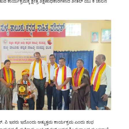
ನೀಡುವ ಕಾರ್ಯಕ್ರಮಕ್ಕೆ ಕ್ಷೇತ್ರ ಶಿಕ್ಷಣಾಧಿಕಾರಿಗಳಾದ ಶೀತಲ್ ಯು ಕೆ ಚಾಲನೆ
ಥ ಎಮ್. ಪಿ ಇವರು ಇದೊಂದು ಅತ್ಯುತ್ತಮ ಕಾರ್ಯಕ್ರಮ ಎಂದು ಶುಭ