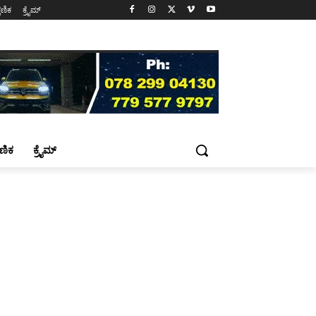
್ಷಣಿಕ
ಕ್ರೈಮ್
್ಷಣಿಕ
ಕ್ರೈಮ್