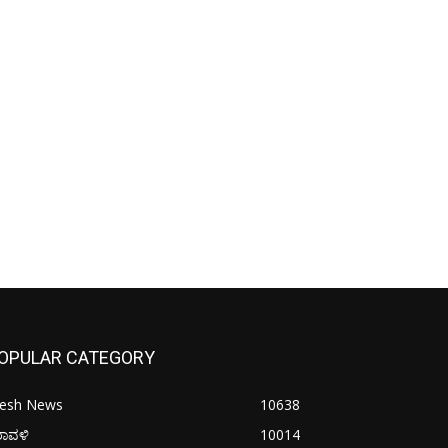
OPULAR CATEGORY
resh News
10638
ರಾವಳಿ
10014