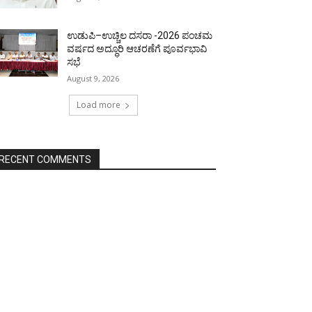
ಉಡುಪಿ–ಉಚ್ಚಿಲ ದಸರಾ -2026 ಪಂಚಮ
ವರ್ಷದ ಅದ್ಧೂರಿ ಆಚರಣೆಗೆ ಪೂರ್ವಭಾವಿ
ಸಭೆ
August 9, 2026
Load more
RECENT COMMENTS