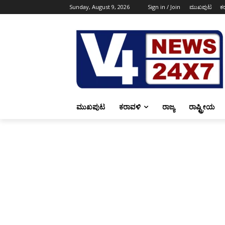
Sunday, August 9, 2026
Sign in / Join
ಮುಖಪುಟ
ಕ
ಮುಖಪುಟ
ಕರಾವಳಿ
ರಾಜ್ಯ
ರಾಷ್ಟ್ರೀಯ