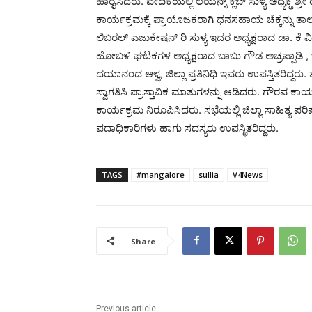
ಹಾರೈಸಿದರು. ವೇದಿಕೆಯಲ್ಲಿ ಲಯನ್ಸ್ ಕ್ಲಬ್ ಸುಳ್ಯ ಅಧ್ಯಕ್ಢ ಶ್ರೀ ರ
ಕಾರ್ಯಕ್ರಮಕ್ಕೆ ಪ್ರಾಯೊಜಕರಾಗಿ ಧನಸಹಾಯ ಚೆಕ್ಕನ್ನು ತಾಲೂಕ
ಲಿಬರಲ್ ಎಜುಕೇಷನ್ ರಿ ಸುಳ್ಯ ಇದರ ಅಧ್ಯಕ್ಷರಾದ ಡಾ. ಕೆ 
ಹೋಬಳಿ ಘಟಕಗಳ ಅಧ್ಯಕ್ಷರಾದ ಬಾಬು ಗೌಡ ಅಚ್ರಪ್ಪಾಡಿ , ಚ
ದಯಾನಂದ ಆಳ್ವ, ಜಿಲ್ಲಾ ಪ್ರತಿನಿಧಿ ಇವರು ಉಪಸ್ತಿತರಿದ್ದರು.
ಸ್ವಾಗತಿಸಿ ಪ್ರಾಸ್ತಾವಿಕ ಮಾತುಗಳನ್ನು ಆಡಿದರು. ಗೌರವ ಕಾ
ಕಾರ್ಯಕ್ರಮ ನಿರೂಪಿಸಿದರು. ಸಭೆಯಲ್ಲಿ ಜಿಲ್ಲಾ ಸಾಹಿತ್ಯ ಪ
ಪದಾಧಿಕಾರಿಗಳು ಹಾಗು ಸದಸ್ಯರು ಉಪಸ್ಥಿತರಿದ್ದರು.
TAGS
#mangalore
sullia
V4News
Share
Previous article