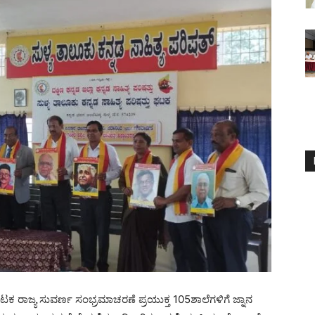
ನಾಟಕ ರಾಜ್ಯ ಸುವರ್ಣ ಸಂಭ್ರಮಾಚರಣೆ ಪ್ರಯುಕ್ತ 105ಶಾಲೆಗಳಿಗೆ ಜ್ನಾನ