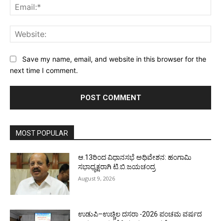
Ema
Web
Save my name, email, and website in this browser for the
next time I comment.
MOST POPULAR
ಆ.13ರಿಂದ ವಿಧಾನಸಭೆ ಅಧಿವೇಶನ: ಹಂಗಾಮಿ
ಸಭಾಧ್ಯಕ್ಷರಾಗಿ ಟಿ.ಬಿ.ಜಯಚಂದ್ರ
August 9, 2026
ಉಡುಪಿ–ಉಚ್ಚಿಲ ದಸರಾ -2026 ಪಂಚಮ ವರ್ಷದ