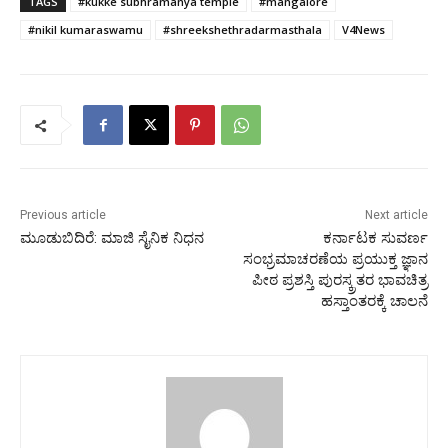
TAGS
#kukke subhramanya temple
#mangalore
#nikil kumaraswamu
#shreekshethradarmasthala
V4News
Previous article
Next article
ಮೂಡುಬಿದಿರೆ: ಮಾಜಿ ಸೈನಿಕ ನಿಧನ
ಕರ್ನಾಟಕ ಸುವರ್ಣ
ಸಂಭ್ರಮಾಚರಣೆಯ ಪ್ರಯುಕ್ತ ಜ್ಞಾನ
ಪೀಠ ಪ್ರಶಸ್ತಿ ಪುರಸ್ಕ್ರತರ ಭಾವಚಿತ್ರ
ಹಸ್ತಾಂತರಕ್ಕೆ ಚಾಲನೆ