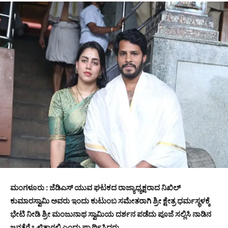
ಮಂಗಳೂರು : ಜೆಡಿಎಸ್ ಯುವ ಘಟಕದ ರಾಜ್ಯಾಧ್ಯಕ್ಷರಾದ ನಿಖಿಲ್
ಕುಮಾರಸ್ವಾಮಿ ಅವರು ಇಂದು ಕುಟುಂಬ ಸಮೇತರಾಗಿ ಶ್ರೀ ಕ್ಷೇತ್ರ ಧರ್ಮಸ್ಥಳಕ್ಕೆ
ಭೇಟಿ ನೀಡಿ ಶ್ರೀ ಮಂಜುನಾಥ ಸ್ವಾಮಿಯ ದರ್ಶನ ಪಡೆದು ಪೂಜೆ ಸಲ್ಲಿಸಿ ನಾಡಿನ
ಜನತೆಗೆ ಒಳಿತಾಗಲಿ ಎಂದು ಪ್ರಾರ್ಥಿಸಿದರು.