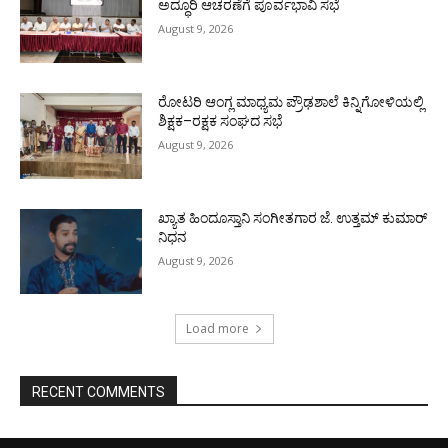
ಅದ್ಧೂರಿ ಆಚರಣೆಗೆ ಪೂರ್ವಭಾವಿ ಸಭೆ
August 9, 2026
ರೋಟರಿ ಆಂಗ್ಲ ಮಾಧ್ಯಮ ಪ್ರೌಢಶಾಲೆ ಕಿನ್ನಿಗೋಳಿಯಲ್ಲಿ
ಶಿಕ್ಷಕ–ರಕ್ಷಕ ಸಂಘದ ಸಭೆ
August 9, 2026
ಖ್ಯಾತ ಹಿಂದೂಸ್ತಾನಿ ಸಂಗೀತಗಾರ ಜೆ. ಉತ್ತಮ್ ಕುಮಾರ್
ನಿಧನ
August 9, 2026
Load more
RECENT COMMENTS