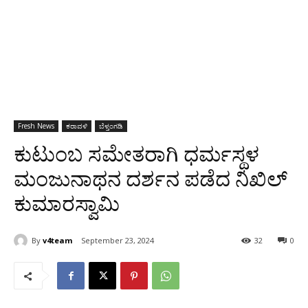
Fresh News
ಕರಾವಳಿ
ಬೆಳ್ತಂಗಡಿ
ಕುಟುಂಬ ಸಮೇತರಾಗಿ ಧರ್ಮಸ್ಥಳ
ಮಂಜುನಾಥನ ದರ್ಶನ ಪಡೆದ ನಿಖಿಲ್
ಕುಮಾರಸ್ವಾಮಿ
By
v4team
September 23, 2024
32
0