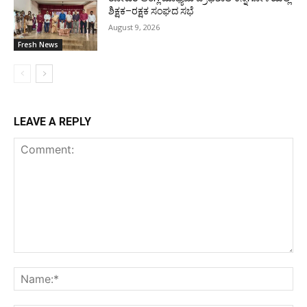
ಶಿಕ್ಷಕ–ರಕ್ಷಕ ಸಂಘದ ಸಭೆ
August 9, 2026
Fresh News
LEAVE A REPLY
Comment:
Na