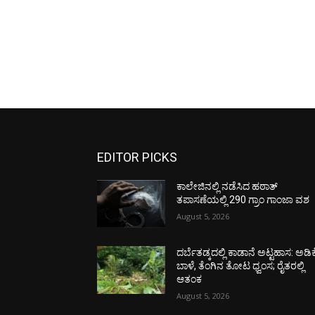
EDITOR PICKS
ಕಾಲೇಜಿನಲ್ಲಿ ನಡೆಸಿದ ಹಠಾತ್
ತಪಾಸಣೆಯಲ್ಲಿ 290 ಗ್ರಾಂ ಗಾಂಜಾ ವಶ
August 5, 2026
ದರ್ಬೆತಡ್ಕದಲ್ಲಿ ಕಾಡಾನೆ ಅಟ್ಟಹಾಸ: ಅಡಿಕ
ಬಾಳೆ, ತೆಂಗಿನ ತೋಟ ಧ್ವಂಸ; ರೈತರಲ್ಲಿ
ಆತಂಕ
August 5, 2026