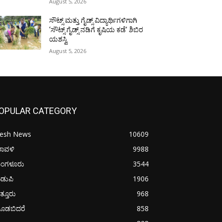
August 5, 2026
ಸೌಟ್ಸ್ ಮತ್ತು ಗೈಡ್ಸ್ ವಿದ್ಯಾರ್ಥಿಗಳಿಗಾಗಿ
‘ಸೌಟ್ಸ್ ಗೈಡ್ಸ್ ನಡಿಗೆ ಕೃಷಿಯ ಕಡೆ’ ಶಿಬಿರ
ಯಶಸ್ವಿ
August 5, 2026
OPULAR CATEGORY
resh News
10609
ರಾವಳಿ
9988
ಂಗಳೂರು
3544
ಡುಪಿ
1906
ತ್ತೂರು
968
ೂಡಬಿದರೆ
858