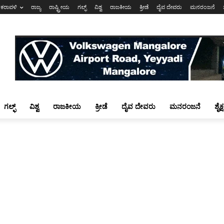
ಕರಾವಳಿ
ರಾಜ್ಯ
ರಾಷ್ಟ್ರೀಯ
ಗಲ್ಫ್
ವಿಶ್ವ
ರಾಜಕೀಯ
ಕ್ರೀಡೆ
ದೈವ ದೇವರು
ಮನರಂಜನೆ
ಗಲ್ಫ್
ವಿಶ್ವ
ರಾಜಕೀಯ
ಕ್ರೀಡೆ
ದೈವ ದೇವರು
ಮನರಂಜನೆ
ಶೈಕ