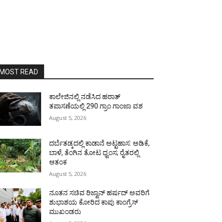
MOST READ
ಕಾಲೇಜಿನಲ್ಲಿ ನಡೆಸಿದ ಹಠಾತ್
ತಪಾಸಣೆಯಲ್ಲಿ 290 ಗ್ರಾಂ ಗಾಂಜಾ ವಶ
August 5, 2026
ದರ್ಬೆತಡ್ಕದಲ್ಲಿ ಕಾಡಾನೆ ಅಟ್ಟಹಾಸ: ಅಡಿಕೆ,
ಬಾಳೆ, ತೆಂಗಿನ ತೋಟ ಧ್ವಂಸ; ರೈತರಲ್ಲಿ
ಆತಂಕ
August 5, 2026
ನೂತನ ಸಚಿವ ರಿಜ್ವಾನ್ ಹರ್ಷದ್ ಅವರಿಗೆ
ಶುಭಾಶಯ ಕೋರಿದ ಕಾಪು ಕಾಂಗ್ರೆಸ್
ಮುಖಂಡರು