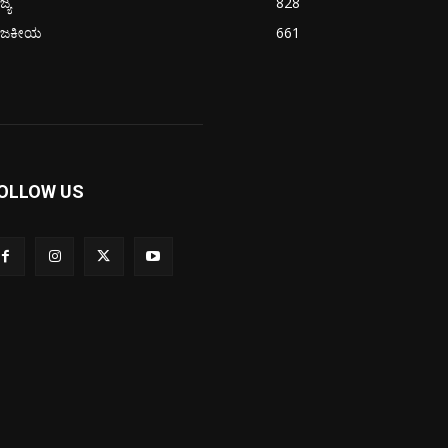
ಜ್ಯ
828
ಾಜಕೀಯ
661
OLLOW US