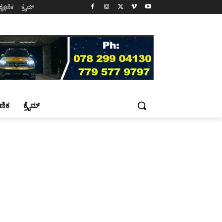
ಶೈಕ್ಷಣಿಕ
ಕ್ರೈಮ್
್ಷಣಿಕ
ಕ್ರೈಮ್