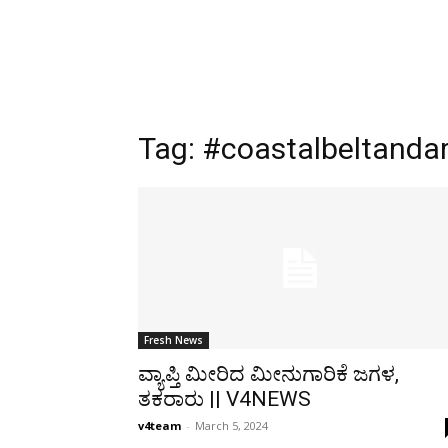
Tag:
#coastalbeltanda
Fresh News
ವ್ಯಾಪ್ತಿ ಮೀರಿದ ಮೀನುಗಾರಿಕೆ ಜಗಳ,
ತಕರಾರು || V4NEWS
v4team
-
March 5, 2024