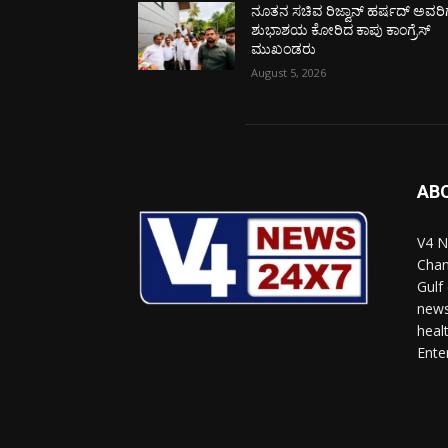
ನೂತನ ಸಚಿವ ರಿಜ್ವಾನ್ ಹರ್ಷದ್ ಅವರಿಗ
ಶುಭಾಶಯ ಕೋರಿದ ಕಾಪು ಕಾಂಗ್ರೆಸ್
ಮುಖಂಡರು
August 5, 2026
AB
V4 N
Chan
Gulf
news
heal
Ente