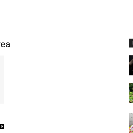
rea
0