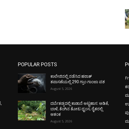
POPULAR POSTS
P
ಕಾಲೇಜಿನಲ್ಲಿ ನಡೆಸಿದ ಹಠಾತ್
F
ತಪಾಸಣೆಯಲ್ಲಿ 290 ಗ್ರಾಂ ಗಾಂಜಾ ವಶ
ಕ
August 5, 2026
ಮ
ಉ
ೆ,
ದರ್ಬೆತಡ್ಕದಲ್ಲಿ ಕಾಡಾನೆ ಅಟ್ಟಹಾಸ: ಅಡಿಕೆ,
ಬಾಳೆ, ತೆಂಗಿನ ತೋಟ ಧ್ವಂಸ; ರೈತರಲ್ಲಿ
ಪು
ಆತಂಕ
ಮ
August 5, 2026