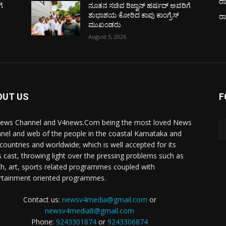
ರಾ
ೆ
ನೂತನ ಸಚಿವ ರಿಜ್ವಾನ್ ಹರ್ಷದ್ ಅವರಿಗೆ
ಶುಭಾಶಯ ಕೋರಿದ ಕಾಪು ಕಾಂಗ್ರೆಸ್
ರ
ಮುಖಂಡರು
August 5, 2026
OUT US
F
ews Channel and V4news.Com being the most loved News
nel and web of the people in the coastal Karnataka and
 countries and worldwide; which is well accepted for its
 cast, throwing light over the pressing problems such as
th, art, sports related programmes coupled with
rtainment oriented programmes.
Contact us:
newsv4media@gmail.com
or
newsv4media8@gmail.com
Phone:
9243301874
or
9243306874