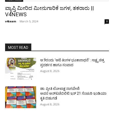
ವ್ಯಾಪ್ತಿ ಮೀರಿದ ಮೀನುಗಾರಿಕೆ ಜಗಳ, ತಕರಾರು ||
V4NEWS
v4team
-
March 5, 2024
0
MOST READ
ಆ.9ರಂದು ‘ಆಟಿ ತಿಂಗಳ ಭೂತಾರಾಧನೆ’ : ಸಾಕ್ಷ್ಯ ಚಿತ್ರ
ಪ್ರದರ್ಶನ ಹಾಗೂ ಸಂವಾದ
August 8, 2026
ಡಾ. ಪ್ರೀತಿ ಲೋಲಾಕ್ಷ ನಾಗವೇಣಿ
ಅವರ ಅನ್‌ಟಚೆಬಿಲಿಟಿ ಇನ್ 21 ಸೆಂಚುರಿ ಇಂಡಿಯಾ
ಕೃತಿ ಬಿಡುಗಡೆ
August 8, 2026