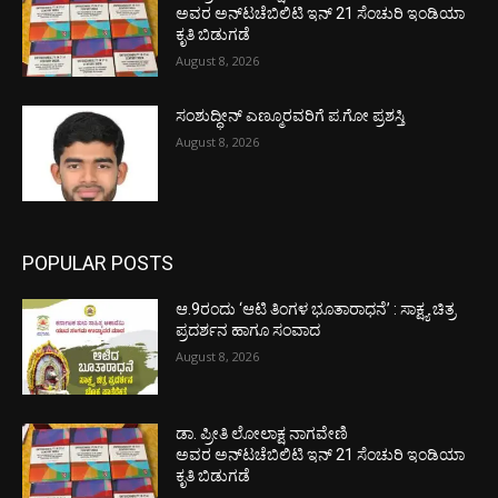
ಅವರ ಅನ್‌ಟಚೆಬಿಲಿಟಿ ಇನ್ 21 ಸೆಂಚುರಿ ಇಂಡಿಯಾ
ಕೃತಿ ಬಿಡುಗಡೆ
August 8, 2026
ಸಂಶುದ್ಧೀನ್ ಎಣ್ಮೂರವರಿಗೆ ಪ.ಗೋ ಪ್ರಶಸ್ತಿ
August 8, 2026
POPULAR POSTS
ಆ.9ರಂದು ‘ಆಟಿ ತಿಂಗಳ ಭೂತಾರಾಧನೆ’ : ಸಾಕ್ಷ್ಯ ಚಿತ್ರ
ಪ್ರದರ್ಶನ ಹಾಗೂ ಸಂವಾದ
August 8, 2026
ಡಾ. ಪ್ರೀತಿ ಲೋಲಾಕ್ಷ ನಾಗವೇಣಿ
ಅವರ ಅನ್‌ಟಚೆಬಿಲಿಟಿ ಇನ್ 21 ಸೆಂಚುರಿ ಇಂಡಿಯಾ
ಕೃತಿ ಬಿಡುಗಡೆ