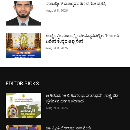
ಸಂಶುದ್ಧೀನ್ ಎಣ್ಮೂರವರಿಗೆ ಪ.ಗೋ ಪ್ರಶಸ್ತಿ
August 8, 2026
ಉಚ್ಚಿಲ ಶ್ರೀಮಹಾಲಕ್ಷ್ಮೀ ದೇವಸ್ಥಾನದಲ್ಲಿ ಆ.10ರಂದು
ವಿಶೇಷ ತುಪ್ಪದ ಅಪ್ಪ ಸೇವೆ
August 8, 2026
EDITOR PICKS
ಆ.9ರಂದು ‘ಆಟಿ ತಿಂಗಳ ಭೂತಾರಾಧನೆ’ : ಸಾಕ್ಷ್ಯ ಚಿತ್ರ
ಪ್ರದರ್ಶನ ಹಾಗೂ ಸಂವಾದ
August 8, 2026
ಡಾ. ಪ್ರೀತಿ ಲೋಲಾಕ್ಷ ನಾಗವೇಣಿ