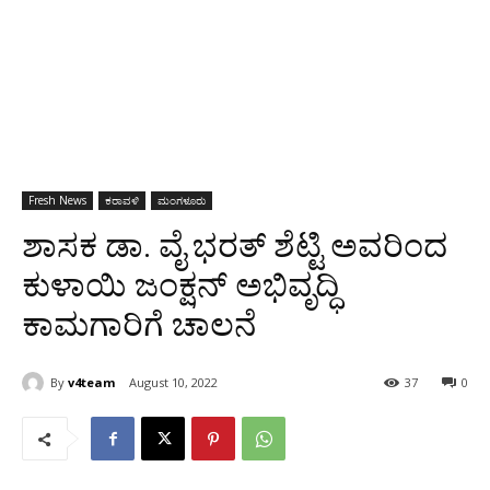
Fresh News
ಕರಾವಳಿ
ಮಂಗಳೂರು
ಶಾಸಕ ಡಾ. ವೈ ಭರತ್ ಶೆಟ್ಟಿ ಅವರಿಂದ
ಕುಳಾಯಿ ಜಂಕ್ಷನ್ ಅಭಿವೃದ್ಧಿ
ಕಾಮಗಾರಿಗೆ ಚಾಲನೆ
By
v4team
August 10, 2022
37
0