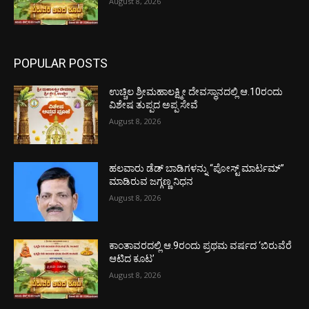
August 8, 2026
POPULAR POSTS
ಉಚ್ಚಿಲ ಶ್ರೀಮಹಾಲಕ್ಷ್ಮೀ ದೇವಸ್ಥಾನದಲ್ಲಿ ಆ.10ರಂದು
ವಿಶೇಷ ತುಪ್ಪದ ಅಪ್ಪ ಸೇವೆ
August 8, 2026
ಹಲವಾರು ಡೆಡ್ ಬಾಡಿಗಳನ್ನು “ಪೋಸ್ಟ್ ಮಾರ್ಟಮ್”
ಮಾಡಿರುವ ಜಗ್ಗಣ್ಣ ನಿಧನ
August 8, 2026
ಕಾಂತಾವರದಲ್ಲಿ ಆ.9ರಂದು ಪ್ರಥಮ ವರ್ಷದ ‘ಬಿರುವೆರೆ
ಆಟಿದ ಕೂಟ’
August 8, 2026