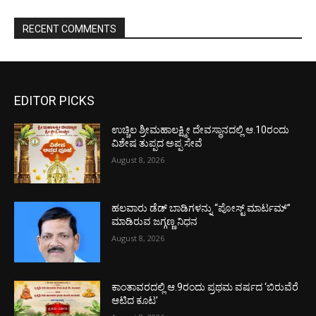
RECENT COMMENTS
EDITOR PICKS
ಉಚ್ಚಿಲ ಶ್ರೀಮಹಾಲಕ್ಷ್ಮೀ ದೇವಸ್ಥಾನದಲ್ಲಿ ಆ.10ರಂದು
ವಿಶೇಷ ತುಪ್ಪದ ಅಪ್ಪ ಸೇವೆ
August 8, 2026
ಹಲವಾರು ಡೆಡ್ ಬಾಡಿಗಳನ್ನು “ಪೋಸ್ಟ್ ಮಾರ್ಟಮ್”
ಮಾಡಿರುವ ಜಗ್ಗಣ್ಣ ನಿಧನ
August 8, 2026
ಕಾಂತಾವರದಲ್ಲಿ ಆ.9ರಂದು ಪ್ರಥಮ ವರ್ಷದ ‘ಬಿರುವೆರೆ
ಆಟಿದ ಕೂಟ’