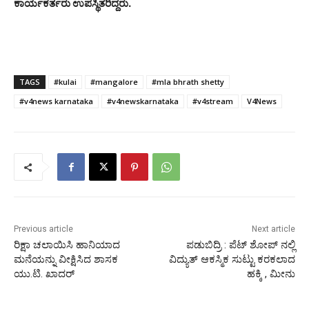
ಕಾರ್ಯಕರ್ತರು ಉಪಸ್ಥಿತರಿದ್ದರು.
TAGS
#kulai
#mangalore
#mla bhrath shetty
#v4news karnataka
#v4newskarnataka
#v4stream
V4News
Previous article
Next article
ರಿಕ್ಷಾ ಚಲಾಯಿಸಿ ಹಾನಿಯಾದ
ಪಡುಬಿದ್ರಿ : ಪೆಟ್ ಶೋಪ್ ನಲ್ಲಿ
ಮನೆಯನ್ನು ವೀಕ್ಷಿಸಿದ ಶಾಸಕ
ವಿದ್ಯುತ್ ಆಕಸ್ಮಿಕ ಸುಟ್ಟು ಕರಕಲಾದ
ಯು.ಟಿ. ಖಾದರ್
ಹಕ್ಕಿ , ಮೀನು