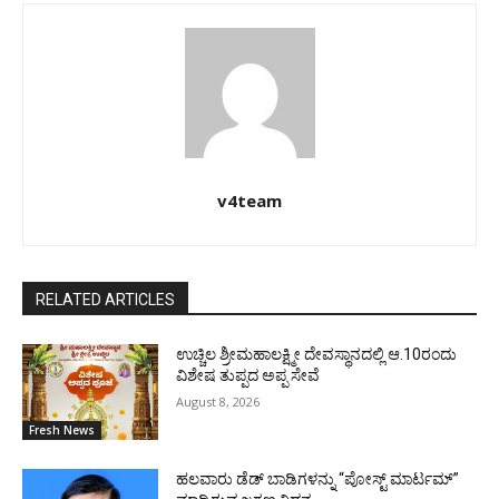
v4team
RELATED ARTICLES
ಉಚ್ಚಿಲ ಶ್ರೀಮಹಾಲಕ್ಷ್ಮೀ ದೇವಸ್ಥಾನದಲ್ಲಿ ಆ.10ರಂದು
ವಿಶೇಷ ತುಪ್ಪದ ಅಪ್ಪ ಸೇವೆ
August 8, 2026
Fresh News
ಹಲವಾರು ಡೆಡ್ ಬಾಡಿಗಳನ್ನು “ಪೋಸ್ಟ್ ಮಾರ್ಟಮ್”