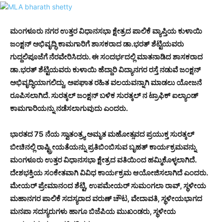
ಮಂಗಳೂರು ನಗರ ಉತ್ತರ ವಿಧಾನಸಭಾ ಕ್ಷೇತ್ರದ ಪಾಲಿಕೆ ವ್ಯಾಪ್ತಿಯ ಕುಳಾಯಿ
ಜಂಕ್ಷನ್ ಅಭಿವೃದ್ಧಿ ಕಾಮಗಾರಿಗೆ ಶಾಸಕರಾದ ಡಾ.ಭರತ್ ಶೆಟ್ಟಿಯವರು
ಗುದ್ದಲಿಪೂಜೆಗೆ ನೆರವೇರಿಸಿದರು. ಈ ಸಂದರ್ಭದಲ್ಲಿ ಮಾತನಾಡಿದ ಶಾಸಕರಾದ
ಡಾ.ಭರತ್ ಶೆಟ್ಟಿಯವರು ಕುಳಾಯಿ ಹೆದ್ದಾರಿ ವಿದ್ಯಾನಗರ ರಸ್ತೆ ನಡುವೆ ಜಂಕ್ಷನ್
ಅಭಿವೃದ್ಧಿಯಾಗಲಿದ್ದು, ಅಪಘಾತ ರಹಿತ ವಲಯವನ್ನಾಗಿ ಮಾಡಲು ಯೋಜನೆ
ರೂಪಿಸಲಾಗಿದೆ. ಸುರತ್ಕಲ್ ಜಂಕ್ಷನ್ ಬಳಿಕ ಸುರತ್ಕಲ್ ನ ಟ್ರಾಫಿಕ್ ಐಲ್ಯಾಂಡ್
ಕಾಮಗಾರಿಯನ್ನು ನಡೆಸಲಾಗುವುದು ಎಂದರು.
ಭಾರತದ 75 ನೆಯ ಸ್ವಾತಂತ್ರ್ಯ ಅಮೃತ ಮಹೋತ್ಸವದ ಪ್ರಯುಕ್ತ ಸುರತ್ಕಲ್
ಬೀಚಿನಲ್ಲಿ ರಾಷ್ಟ್ರೀಯತೆಯನ್ನು ಪ್ರತಿಬಿಂಬಿಸುವ ಬೃಹತ್ ಕಾರ್ಯಕ್ರಮವನ್ನು
ಮಂಗಳೂರು ಉತ್ತರ ವಿಧಾನಸಭಾ ಕ್ಷೇತ್ರದ ವತಿಯಿಂದ ಹಮ್ಮಿಕೊಳ್ಳಲಾಗಿದೆ.
ದೇಶಭಕ್ತಿಯ ಸಂಕೇತವಾಗಿ ವಿವಿಧ ಕಾರ್ಯಕ್ರಮ ಆಯೋಜಿಸಲಾಗಿದೆ ಎಂದರು.
ಮೇಯರ್ ಪ್ರೇಮಾನಂದ ಶೆಟ್ಟಿ, ಉಪಮೇಯರ್ ಸುಮಂಗಲಾ ರಾವ್, ಸ್ಥಳೀಯ
ಮಹಾನಗರ ಪಾಲಿಕೆ ಸದಸ್ಯರಾದ ವರುಣ್ ಚೌಟ, ವೇದಾವತಿ, ಸ್ಥಳೀಯಭಾಗದ
ಮನಪಾ ಸದಸ್ಯರುಗಳು ಹಾಗೂ ಬಿಜೆಪಿಯ ಮುಖಂಡರು, ಸ್ಥಳೀಯ