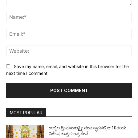
Comment:
Na
Ema
Web
Save my name, email, and website in this browser for the
next time I comment.
MOST POPULAR
ಉಚ್ಚಿಲ ಶ್ರೀಮಹಾಲಕ್ಷ್ಮೀ ದೇವಸ್ಥಾನದಲ್ಲಿ ಆ.10ರಂದು
ವಿಶೇಷ ತುಪ್ಪದ ಅಪ್ಪ ಸೇವೆ