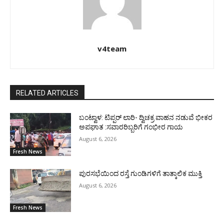
v4team
RELATED ARTICLES
ಬಂಟ್ವಾಳ: ಟಿಪ್ಪರ್ ಲಾರಿ- ದ್ವಿಚಕ್ರ ವಾಹನ ನಡುವೆ ಭೀಕರ
ಅಪಘಾತ :ಸವಾರರಿಬ್ಬರಿಗೆ ಗಂಭೀರ ಗಾಯ
August 6, 2026
Fresh News
ಪುರಸಭೆಯಿಂದ ರಸ್ತೆ ಗುಂಡಿಗಳಿಗೆ ತಾತ್ಕಾಲಿಕ ಮುಕ್ತಿ
August 6, 2026
Fresh News