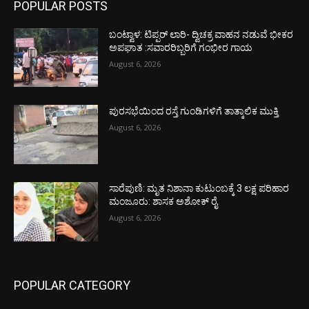
POPULAR POSTS
ಬಂಟ್ವಾಳ: ಟಿಪ್ಪರ್ ಲಾರಿ- ದ್ವಿಚಕ್ರ ವಾಹನ ನಡುವೆ ಭೀಕರ
ಅಪಘಾತ :ಸವಾರರಿಬ್ಬರಿಗೆ ಗಂಭೀರ ಗಾಯ
August 6, 2026
ಪುರಸಭೆಯಿಂದ ರಸ್ತೆ ಗುಂಡಿಗಳಿಗೆ ತಾತ್ಕಾಲಿಕ ಮುಕ್ತಿ
August 6, 2026
ಸಾರೆಪುಣಿ: ಮೃತ ನಿಶಾನಾ ಕುಟುಂಬಕ್ಕೆ 3 ಲಕ್ಷ ಪರಿಹಾರ
ಮಂಜೂರು: ಶಾಸಕ ಅಶೋಕ್ ರೈ
August 6, 2026
POPULAR CATEGORY