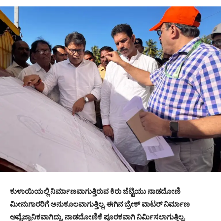
ಕುಳಾಯಿಯಲ್ಲಿ ನಿರ್ಮಾಣವಾಗುತ್ತಿರುವ ಕಿರು ಜೆಟ್ಟಿಯು ನಾಡದೋಣಿ
ಮೀನುಗಾರರಿಗೆ ಅನುಕೂಲವಾಗುತ್ತಿಲ್ಲ. ಈಗಿನ ಬ್ರೇಕ್ ವಾಟರ್ ನಿರ್ಮಾಣ
ಅವೈಜ್ನಾನಿಕವಾಗಿದ್ದು, ನಾಡದೋಣಿಕೆ ಪೂರಕವಾಗಿ ನಿರ್ಮಿಸಲಾಗುತ್ತಿಲ್ಲ.