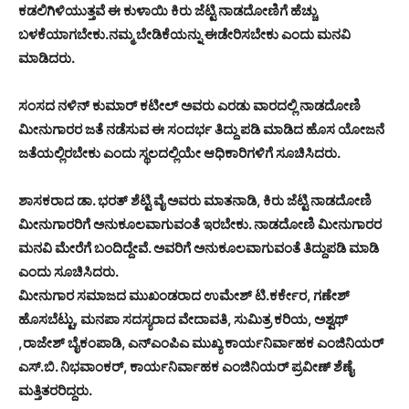
ಕಡಲಿಗಿಳಿಯುತ್ತವೆ ಈ ಕುಳಾಯಿ ಕಿರು ಜೆಟ್ಟಿ ನಾಡದೋಣಿಗೆ ಹೆಚ್ಚು
ಬಳಕೆಯಾಗಬೇಕು.ನಮ್ಮ ಬೇಡಿಕೆಯನ್ನು ಈಡೇರಿಸಬೇಕು ಎಂದು ಮನವಿ
ಮಾಡಿದರು.
ಸಂಸದ ನಳಿನ್ ಕುಮಾರ್ ಕಟೀಲ್ ಅವರು ಎರಡು ವಾರದಲ್ಲಿ ನಾಡದೋಣಿ
ಮೀನುಗಾರರ ಜತೆ ನಡೆಸುವ ಈ ಸಂದರ್ಭ ತಿದ್ದು ಪಡಿ ಮಾಡಿದ ಹೊಸ ಯೋಜನೆ
ಜತೆಯಲ್ಲಿರಬೇಕು ಎಂದು ಸ್ಥಲದಲ್ಲಿಯೇ ಆಧಿಕಾರಿಗಳಿಗೆ ಸೂಚಿಸಿದರು.
ಶಾಸಕರಾದ ಡಾ. ಭರತ್ ಶೆಟ್ಟಿ ವೈ ಅವರು ಮಾತನಾಡಿ, ಕಿರು ಜೆಟ್ಟಿ ನಾಡದೋಣಿ
ಮೀನುಗಾರರಿಗೆ ಅನುಕೂಲವಾಗುವಂತೆ ಇರಬೇಕು. ನಾಡದೋಣಿ ಮೀನುಗಾರರ
ಮನವಿ ಮೇರೆಗೆ ಬಂದಿದ್ದೇವೆ. ಅವರಿಗೆ ಅನುಕೂಲವಾಗುವಂತೆ ತಿದ್ದುಪಡಿ ಮಾಡಿ
ಎಂದು ಸೂಚಿಸಿದರು.
ಮೀನುಗಾರ ಸಮಾಜದ ಮುಖಂಡರಾದ ಉಮೇಶ್ ಟಿ.ಕರ್ಕೇರ, ಗಣೇಶ್
ಹೊಸಬೆಟ್ಟು, ಮನಪಾ ಸದಸ್ಯರಾದ ವೇದಾವತಿ, ಸುಮಿತ್ರ ಕರಿಯ, ಅಶ್ವಥ್
,ರಾಜೇಶ್ ಬೈಕಂಪಾಡಿ, ಎನ್‌ಎಂಪಿಎ ಮುಖ್ಯ ಕಾರ್ಯನಿರ್ವಾಹಕ ಎಂಜಿನಿಯರ್
ಎಸ್.ಬಿ. ನಿಭವಾಂಕರ್, ಕಾರ್ಯನಿರ್ವಾಹಕ ಎಂಜಿನಿಯರ್ ಪ್ರವೀಣ್ ಶೆಣೈ
ಮತ್ತಿತರರಿದ್ದರು.