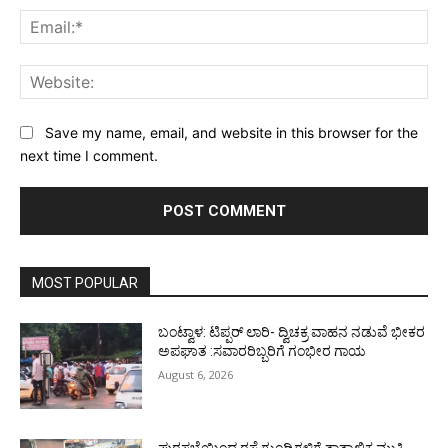
Ema
Web
Save my name, email, and website in this browser for the
next time I comment.
MOST POPULAR
ಬಂಟ್ವಾಳ: ಟಿಪ್ಪರ್ ಲಾರಿ- ದ್ವಿಚಕ್ರ ವಾಹನ ನಡುವೆ ಭೀಕರ
ಅಪಘಾತ :ಸವಾರರಿಬ್ಬರಿಗೆ ಗಂಭೀರ ಗಾಯ
August 6, 2026
ಪುರಸಭೆಯಿಂದ ರಸ್ತೆ ಗುಂಡಿಗಳಿಗೆ ತಾತ್ಕಾಲಿಕ ಮುಕ್ತಿ