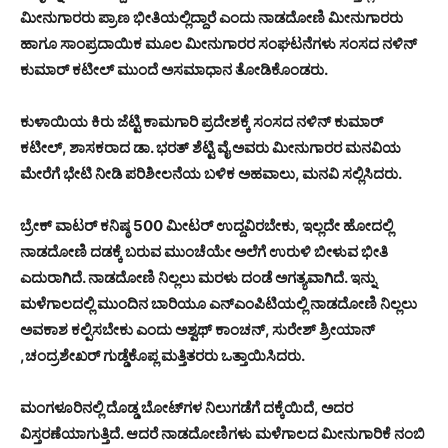
ಮೀನುಗಾರರು ಪ್ರಾಣ ಭೀತಿಯಲ್ಲಿದ್ದಾರೆ ಎಂದು ನಾಡದೋಣಿ ಮೀನುಗಾರರು
ಹಾಗೂ ಸಾಂಪ್ರದಾಯಿಕ ಮೂಲ ಮೀನುಗಾರರ ಸಂಘಟನೆಗಳು ಸಂಸದ ನಳಿನ್
ಕುಮಾರ್ ಕಟೀಲ್ ಮುಂದೆ ಅಸಮಾಧಾನ ತೋಡಿಕೊಂಡರು.
ಕುಳಾಯಿಯ ಕಿರು ಜೆಟ್ಟಿ ಕಾಮಗಾರಿ ಪ್ರದೇಶಕ್ಕೆ ಸಂಸದ ನಳಿನ್ ಕುಮಾರ್
ಕಟೀಲ್, ಶಾಸಕರಾದ ಡಾ. ಭರತ್ ಶೆಟ್ಟಿ ವೈ ಅವರು ಮೀನುಗಾರರ ಮನವಿಯ
ಮೇರೆಗೆ ಭೇಟಿ ನೀಡಿ ಪರಿಶೀಲನೆಯ ಬಳಿಕ ಅಹವಾಲು, ಮನವಿ ಸಲ್ಲಿಸಿದರು.
ಬ್ರೇಕ್ ವಾಟರ್ ಕನಿಷ್ಠ 500 ಮೀಟರ್ ಉದ್ದವಿರಬೇಕು, ಇಲ್ಲದೇ ಹೋದಲ್ಲಿ
ನಾಡದೋಣಿ ದಡಕ್ಕೆ ಬರುವ ಮುಂಚೆಯೇ ಅಲೆಗೆ ಉರುಳಿ ಬೀಳುವ ಭೀತಿ
ಎದುರಾಗಿದೆ. ನಾಡದೋಣಿ ನಿಲ್ಲಲು ಮರಳು ದಂಡೆ ಅಗತ್ಯವಾಗಿದೆ. ಇನ್ನು
ಮಳೆಗಾಲದಲ್ಲಿ ಮುಂದಿನ ಬಾರಿಯೂ ಎನ್‌ಎಂಪಿಟಿಯಲ್ಲಿ ನಾಡದೋಣಿ ನಿಲ್ಲಲು
ಅವಕಾಶ ಕಲ್ಪಿಸಬೇಕು ಎಂದು ಅಶ್ವಥ್ ಕಾಂಚನ್, ಸುರೇಶ್ ಶ್ರೀಯಾನ್
,ಚಂದ್ರಶೇಖರ್ ಗುಡ್ಡೆಕೊಪ್ಲ ಮತ್ತಿತರರು ಒತ್ತಾಯಿಸಿದರು.
ಮಂಗಳೂರಿನಲ್ಲಿ ದೊಡ್ಡ ಬೋಟ್‌ಗಳ ನಿಲುಗಡೆಗೆ ದಕ್ಕೆಯಿದೆ, ಅದರ
ವಿಸ್ತರಣೆಯಾಗುತ್ತಿದೆ. ಆದರೆ ನಾಡದೋಣಿಗಳು ಮಳೆಗಾಲದ ಮೀನುಗಾರಿಕೆ ನಂಬಿ