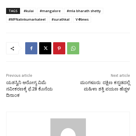
TAGS
#kulai
#mangalore
#mla bharath shetty
#MPNalinkumarkateel
#surathkal
V4News
Previous article
Next article
ಯಶಸ್ವಿನಿ ಆರೋಗ್ಯ ವಿಮೆ
ಮಂಗಳೂರು: ದಕ್ಷಿಣ ಕನ್ನಡದಲ್ಲಿ
ನವೀಕರಣಕ್ಕೆ ಫೆ.28 ಕೊನೆಯ
ಮಹಿಳಾ ಶಕ್ತಿ ಪಯಣ ಹೆಚ್ಚಳ
ದಿನಾಂಕ