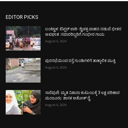
EDITOR PICKS
ಬಂಟ್ವಾಳ: ಟಿಪ್ಪರ್ ಲಾರಿ- ದ್ವಿಚಕ್ರ ವಾಹನ ನಡುವೆ ಭೀಕರ
ಅಪಘಾತ :ಸವಾರರಿಬ್ಬರಿಗೆ ಗಂಭೀರ ಗಾಯ
August 6, 2026
ಪುರಸಭೆಯಿಂದ ರಸ್ತೆ ಗುಂಡಿಗಳಿಗೆ ತಾತ್ಕಾಲಿಕ ಮುಕ್ತಿ
August 6, 2026
ಸಾರೆಪುಣಿ: ಮೃತ ನಿಶಾನಾ ಕುಟುಂಬಕ್ಕೆ 3 ಲಕ್ಷ ಪರಿಹಾರ
ಮಂಜೂರು: ಶಾಸಕ ಅಶೋಕ್ ರೈ
August 6, 2026