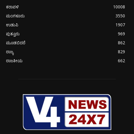
ಕರಾವಳಿ
10008
ಮಂಗಳೂರು
3550
ಉಡುಪಿ
1907
ಪುತ್ತೂರು
969
ಮೂಡಬಿದರೆ
862
ರಾಜ್ಯ
829
ರಾಜಕೀಯ
662