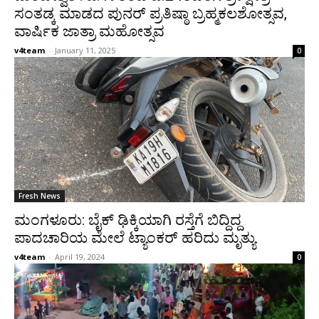
ಸಂತಡ್ಕ ಮಾಡದ ಪುನರ್ ಪ್ರತಿಷ್ಠಾ ಬ್ರಹ್ಮಕಲಶೋತ್ಸವ,
ವಾರ್ಷಿಕ ಜಾತ್ರಾ ಮಹೋತ್ಸವ
v4team
-
January 11, 2025
0
Fresh News
ಮಂಗಳೂರು: ಬೈಕ್ ಢಿಕ್ಕಿಯಾಗಿ ರಸ್ತೆಗೆ ಬಿದ್ದಿದ್ದ
ಪಾದಚಾರಿಯ ಮೇಲೆ ಟ್ಯಾಂಕರ್ ಹರಿದು ಮೃತ್ಯು
v4team
-
April 19, 2024
0