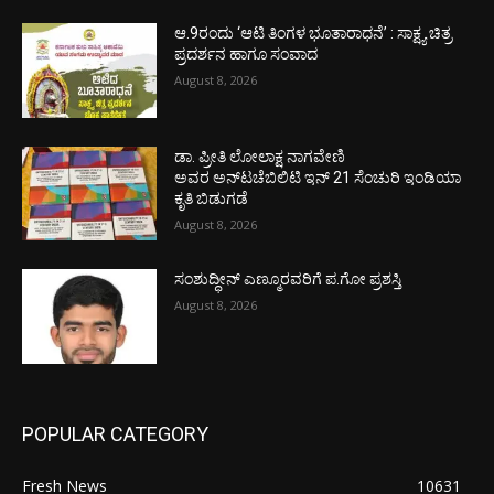
ಆ.9ರಂದು ‘ಆಟಿ ತಿಂಗಳ ಭೂತಾರಾಧನೆ’ : ಸಾಕ್ಷ್ಯ ಚಿತ್ರ
ಪ್ರದರ್ಶನ ಹಾಗೂ ಸಂವಾದ
August 8, 2026
ಡಾ. ಪ್ರೀತಿ ಲೋಲಾಕ್ಷ ನಾಗವೇಣಿ
ಅವರ ಅನ್‌ಟಚೆಬಿಲಿಟಿ ಇನ್ 21 ಸೆಂಚುರಿ ಇಂಡಿಯಾ
ಕೃತಿ ಬಿಡುಗಡೆ
August 8, 2026
ಸಂಶುದ್ಧೀನ್ ಎಣ್ಮೂರವರಿಗೆ ಪ.ಗೋ ಪ್ರಶಸ್ತಿ
August 8, 2026
POPULAR CATEGORY
Fresh News
10631