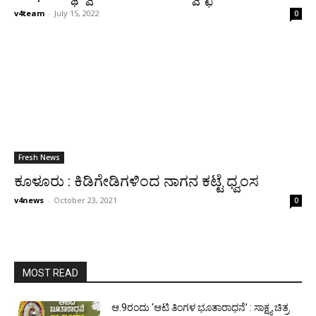
v4team
-
July 15, 2022
0
Fresh News
ಕೂಳೂರು : ಕಿಡಿಗೇಡಿಗಳಿಂದ ನಾಗನ ಕಟ್ಟೆ ಧ್ವಂಸ
v4news
-
October 23, 2021
0
MOST READ
ಆ.9ರಂದು ‘ಆಟಿ ತಿಂಗಳ ಭೂತಾರಾಧನೆ’ : ಸಾಕ್ಷ್ಯ ಚಿತ್ರ