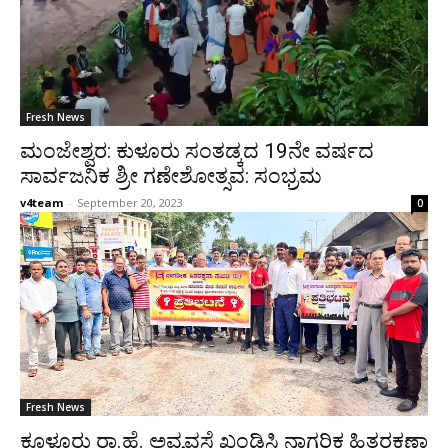
Fresh News
ಮಂಜೇಶ್ವರ: ಕುಳೂರು ಸಂತಡ್ಕದ 19ನೇ ವರ್ಷದ
ಸಾರ್ವಜನಿಕ ಶ್ರೀ ಗಣೇಶೋತ್ಸವ: ಸಂಭ್ರಮ
v4team
-
September 20, 2023
0
Fresh News
ಕೂಳೂರು ರಾ.ಹೆ. ಅವ್ಯವಸ್ಥೆ ಖಂಡಿಸಿ ನಾಗರಿಕ ಹಿತರಕ್ಷಣಾ