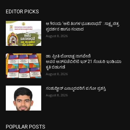
EDITOR PICKS
ಆ.9ರಂದು ‘ಆಟಿ ತಿಂಗಳ ಭೂತಾರಾಧನೆ’ : ಸಾಕ್ಷ್ಯ ಚಿತ್ರ
ಪ್ರದರ್ಶನ ಹಾಗೂ ಸಂವಾದ
August 8, 2026
ಡಾ. ಪ್ರೀತಿ ಲೋಲಾಕ್ಷ ನಾಗವೇಣಿ
ಅವರ ಅನ್‌ಟಚೆಬಿಲಿಟಿ ಇನ್ 21 ಸೆಂಚುರಿ ಇಂಡಿಯಾ
ಕೃತಿ ಬಿಡುಗಡೆ
August 8, 2026
ಸಂಶುದ್ಧೀನ್ ಎಣ್ಮೂರವರಿಗೆ ಪ.ಗೋ ಪ್ರಶಸ್ತಿ
August 8, 2026
POPULAR POSTS