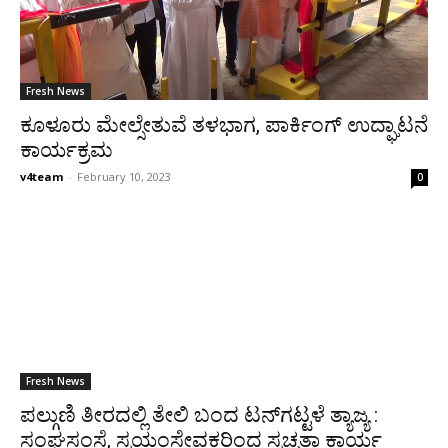
Fresh News
ಕೂಳೂರು ಮೇಲ್ಸೇತುವೆ ತಳಭಾಗ, ಪಾರ್ಕಿಂಗ್ ಉದ್ಘಾಟನೆ
ಕಾರ್ಯಕ್ರಮ
v4team
-
February 10, 2023
0
Fresh News
ಪಲ್ಗುಣಿ ತೀರದಲ್ಲಿ ತೇಲಿ ಬಂದ ಟನ್‍ಗಟ್ಟಳೆ ತ್ಯಾಜ್ಯ :
ಸಂಘಸಂಸ್ಥೆ, ಸ್ವಯಂಸೇವಕರಿಂದ ಸ್ವಚ್ಛತಾ ಕಾರ್ಯ