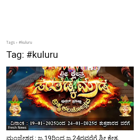
Tags
#kuluru
Tag:
#kuluru
Fresh News
ಮಂಜೇಶ್ವರ : ಜ.19ರಿಂದ ಜ.24ರವರೆಗೆ ಶ್ರೀ ಕ್ಷೇತ್ರ