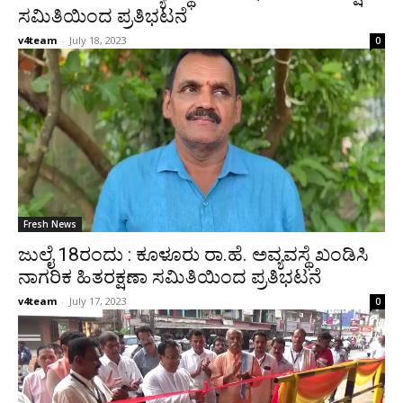
ಸಮಿತಿಯಿಂದ ಪ್ರತಿಭಟನೆ
v4team
-
July 18, 2023
0
Fresh News
ಜುಲೈ 18ರಂದು : ಕೂಳೂರು ರಾ.ಹೆ. ಅವ್ಯವಸ್ಥೆ ಖಂಡಿಸಿ
ನಾಗರಿಕ ಹಿತರಕ್ಷಣಾ ಸಮಿತಿಯಿಂದ ಪ್ರತಿಭಟನೆ
v4team
-
July 17, 2023
0