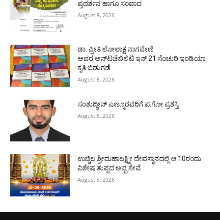
ಪ್ರದರ್ಶನ ಹಾಗೂ ಸಂವಾದ
August 8, 2026
ಡಾ. ಪ್ರೀತಿ ಲೋಲಾಕ್ಷ ನಾಗವೇಣಿ
ಅವರ ಅನ್‌ಟಚೆಬಿಲಿಟಿ ಇನ್ 21 ಸೆಂಚುರಿ ಇಂಡಿಯಾ
ಕೃತಿ ಬಿಡುಗಡೆ
August 8, 2026
ಸಂಶುದ್ಧೀನ್ ಎಣ್ಮೂರವರಿಗೆ ಪ.ಗೋ ಪ್ರಶಸ್ತಿ
August 8, 2026
ಉಚ್ಚಿಲ ಶ್ರೀಮಹಾಲಕ್ಷ್ಮೀ ದೇವಸ್ಥಾನದಲ್ಲಿ ಆ.10ರಂದು
ವಿಶೇಷ ತುಪ್ಪದ ಅಪ್ಪ ಸೇವೆ
August 8, 2026