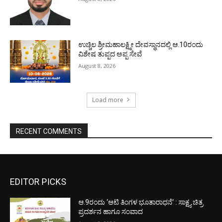
ಉಚ್ಚಿಲ ಶ್ರೀಮಹಾಲಕ್ಷ್ಮೀ ದೇವಸ್ಥಾನದಲ್ಲಿ ಆ.10ರಂದು
ವಿಶೇಷ ತುಪ್ಪದ ಅಪ್ಪ ಸೇವೆ
August 8, 2026
Load more
RECENT COMMENTS
EDITOR PICKS
ಆ.9ರಂದು ‘ಆಟಿ ತಿಂಗಳ ಭೂತಾರಾಧನೆ’ : ಸಾಕ್ಷ್ಯ ಚಿತ್ರ
ಪ್ರದರ್ಶನ ಹಾಗೂ ಸಂವಾದ