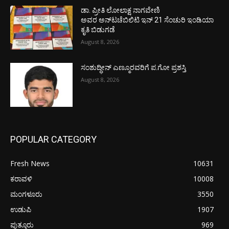
ಡಾ. ಪ್ರೀತಿ ಲೋಲಾಕ್ಷ ನಾಗವೇಣಿ
ಅವರ ಅನ್‌ಟಚೆಬಿಲಿಟಿ ಇನ್ 21 ಸೆಂಚುರಿ ಇಂಡಿಯಾ
ಕೃತಿ ಬಿಡುಗಡೆ
August 8, 2026
ಸಂಶುದ್ಧೀನ್ ಎಣ್ಮೂರವರಿಗೆ ಪ.ಗೋ ಪ್ರಶಸ್ತಿ
August 8, 2026
POPULAR CATEGORY
Fresh News
10631
ಕರಾವಳಿ
10008
ಮಂಗಳೂರು
3550
ಉಡುಪಿ
1907
ಪುತ್ತೂರು
969