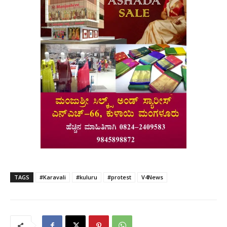
TAGS
#Karavali
#kuluru
#protest
V4News