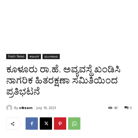
Fresh News
ಕರಾವಳಿ
ಮಂಗಳೂರು
ಕೂಳೂರು ರಾ.ಹೆ. ಅವ್ಯವಸ್ಥೆ ಖಂಡಿಸಿ
ನಾಗರಿಕ ಹಿತರಕ್ಷಣಾ ಸಮಿತಿಯಿಂದ
ಪ್ರತಿಭಟನೆ
By
v4team
July 18, 2023
48
0