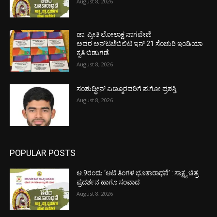
August 8, 2026
ಡಾ. ಪ್ರೀತಿ ಲೋಲಾಕ್ಷ ನಾಗವೇಣಿ
ಅವರ ಅನ್‌ಟಚೆಬಿಲಿಟಿ ಇನ್ 21 ಸೆಂಚುರಿ ಇಂಡಿಯಾ
ಕೃತಿ ಬಿಡುಗಡೆ
August 8, 2026
ಸಂಶುದ್ಧೀನ್ ಎಣ್ಮೂರವರಿಗೆ ಪ.ಗೋ ಪ್ರಶಸ್ತಿ
August 8, 2026
POPULAR POSTS
ಆ.9ರಂದು ‘ಆಟಿ ತಿಂಗಳ ಭೂತಾರಾಧನೆ’ : ಸಾಕ್ಷ್ಯ ಚಿತ್ರ
ಪ್ರದರ್ಶನ ಹಾಗೂ ಸಂವಾದ
August 8, 2026