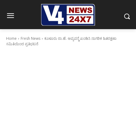
Home
Fresh News
ಕೂಳೂರು ರಾ.ಹೆ. ಅವ್ಯವಸ್ಥೆ ಖಂಡಿಸಿ ನಾಗರಿಕ ಹಿತರಕ್ಷಣಾ
ಸಮಿತಿಯಿಂದ ಪ್ರತಿಭಟನೆ