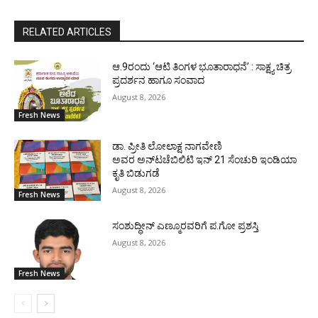
RELATED ARTICLES
ಆ.9ರಂದು ‘ಆಟಿ ತಿಂಗಳ ಭೂತಾರಾಧನೆ’ : ಸಾಕ್ಷ್ಯ ಚಿತ್ರ
ಪ್ರದರ್ಶನ ಹಾಗೂ ಸಂವಾದ
August 8, 2026
Fresh News
ಡಾ. ಪ್ರೀತಿ ಲೋಲಾಕ್ಷ ನಾಗವೇಣಿ
ಅವರ ಅನ್‌ಟಚೆಬಿಲಿಟಿ ಇನ್ 21 ಸೆಂಚುರಿ ಇಂಡಿಯಾ
ಕೃತಿ ಬಿಡುಗಡೆ
August 8, 2026
Fresh News
ಸಂಶುದ್ಧೀನ್ ಎಣ್ಮೂರವರಿಗೆ ಪ.ಗೋ ಪ್ರಶಸ್ತಿ
August 8, 2026
Fresh News