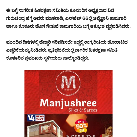
ಈ ಬಗ್ಗೆ ನಾಗರೀಕ ಹಿತರಕ್ಷಣಾ ಸಮಿತಿಯ ಕೂಳೂರಿನ ಅಧ್ಯಕ್ಷರಾದ ವಿಜಿ
ಗುರುಚಂದ್ರ ಹೆಗ್ಡೆ ಅವರು ಮಾತನಾಡಿ, ಎನ್‍ಹೆಚ್ 66ಲ್ಲಿ ಅವೈಜ್ಞಾನಿ ಕಾಮಗಾರಿ
ಹಾಗೂ ಕೂಳೂರು ಹೊಸ ಸೇತುವೆ ಕಾಮಗಾರಿಯ ಬಗ್ಗೆ ಆಕ್ರೋಶ ವ್ಯಕ್ತಪಡಿಸಿದರು.
ಮುಂದಿನ ದಿನಗಳಲ್ಲಿ ಹೆದ್ದಾರಿ ಸರಿಪಡಿಸದೇ ಇದ್ದಲ್ಲಿ ಉಗ್ರ ರೀತಿಯ ಹೋರಾಟದ
ಎಚ್ಚರಿಕೆಯನ್ನು ನೀಡಿದರು. ಪ್ರತಿಭಟನೆಯಲ್ಲಿ ನಾಗರಿಕ ಹಿತರಕ್ಷಣಾ ಸಮಿತಿ
ಕೂಳೂರಿನ ಪ್ರಮುಖರು ಸ್ಥಳೀಯರು ಪಾಲ್ಗೊಂಡಿದ್ದರು.