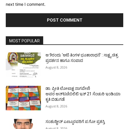
next time I comment.
MOST POPULAR
ಆ.9ರಂದು ‘ಆಟಿ ತಿಂಗಳ ಭೂತಾರಾಧನೆ’ : ಸಾಕ್ಷ್ಯ ಚಿತ್ರ
ಪ್ರದರ್ಶನ ಹಾಗೂ ಸಂವಾದ
August 8, 2026
ಡಾ. ಪ್ರೀತಿ ಲೋಲಾಕ್ಷ ನಾಗವೇಣಿ
ಅವರ ಅನ್‌ಟಚೆಬಿಲಿಟಿ ಇನ್ 21 ಸೆಂಚುರಿ ಇಂಡಿಯಾ
ಕೃತಿ ಬಿಡುಗಡೆ
August 8, 2026
ಸಂಶುದ್ಧೀನ್ ಎಣ್ಮೂರವರಿಗೆ ಪ.ಗೋ ಪ್ರಶಸ್ತಿ
August 8, 2026