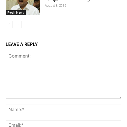
August 9, 2026
Fresh News
LEAVE A REPLY
Comment:
Na
Ema