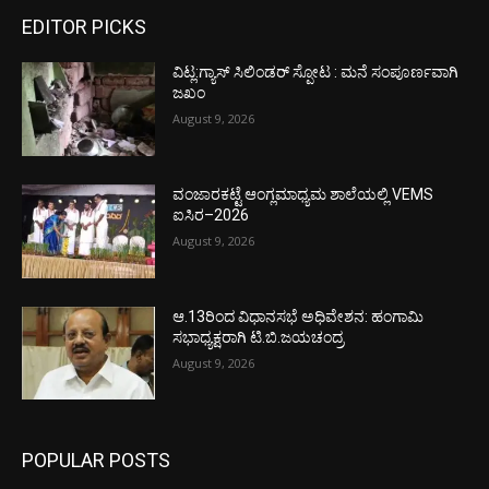
EDITOR PICKS
ವಿಟ್ಲ:ಗ್ಯಾಸ್ ಸಿಲಿಂಡರ್ ಸ್ಪೋಟ : ಮನೆ ಸಂಪೂರ್ಣವಾಗಿ
ಜಖಂ
August 9, 2026
ವಂಜಾರಕಟ್ಟೆ ಆಂಗ್ಲಮಾಧ್ಯಮ ಶಾಲೆಯಲ್ಲಿ VEMS
ಐಸಿರ–2026
August 9, 2026
ಆ.13ರಿಂದ ವಿಧಾನಸಭೆ ಅಧಿವೇಶನ: ಹಂಗಾಮಿ
ಸಭಾಧ್ಯಕ್ಷರಾಗಿ ಟಿ.ಬಿ.ಜಯಚಂದ್ರ
August 9, 2026
POPULAR POSTS