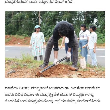
ಮುನ್ನಡೆಸುವುದು” ಎಂಬ ಸಮ್ಮೇಳನದ ಥೀಮ್ ಆಗಿದೆ.
ಮಾಹೆಯ ವಿಎಸ್‌ಒ ಮುಖ್ಯ ಸಂಯೋಜಕರಾದ ಡಾ. ಅಭಿಷೇಕ್ ಚತುರ್ವೇದಿ
ಅವರು ವಿವಿಭ ವಿಭಾಗಗಳು ಮತ್ತು ಶೈಕ್ಷಣಿಕ ಹಂತಗಳ ವಿದ್ಯಾರ್ಥಿಗಳನ್ನು
ತೊಡಗಿಸಿಕೊಂಡ ಸಮಗ್ರ ನಡುತೋಪು ಅಭಿಯಾನವನ್ನು ಸಂಯೋಜಿಸಿದರು.