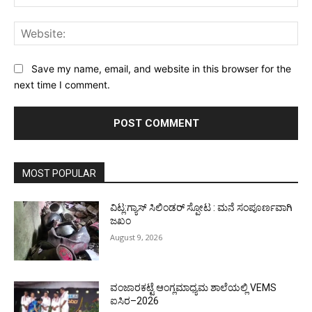
Web
Save my name, email, and website in this browser for the
next time I comment.
MOST POPULAR
ವಿಟ್ಲ:ಗ್ಯಾಸ್ ಸಿಲಿಂಡರ್ ಸ್ಪೋಟ : ಮನೆ ಸಂಪೂರ್ಣವಾಗಿ
ಜಖಂ
August 9, 2026
ವಂಜಾರಕಟ್ಟೆ ಆಂಗ್ಲಮಾಧ್ಯಮ ಶಾಲೆಯಲ್ಲಿ VEMS
ಐಸಿರ–2026