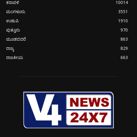
ಕರಾವಳಿ
10014
ಮಂಗಳೂರು
3551
ಉಡುಪಿ
1910
ಪುತ್ತೂರು
970
ಮೂಡಬಿದರೆ
863
ರಾಜ್ಯ
829
ರಾಜಕೀಯ
663