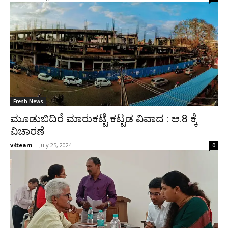
Fresh News
ಮೂಡುಬಿದಿರೆ ಮಾರುಕಟ್ಟೆ ಕಟ್ಟಡ ವಿವಾದ : ಆ.8 ಕ್ಕೆ
ವಿಚಾರಣೆ
v4team
-
July 25, 2024
0