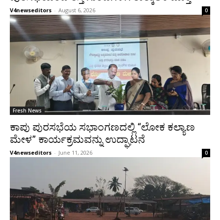
V4newseditors
-
August 6, 2026
0
Fresh News
ಕಾಪು ಪುರಸಭೆಯ ಸಭಾಂಗಣದಲ್ಲಿ “ಲೋಕ ಕಲ್ಯಾಣ
ಮೇಳ” ಕಾರ್ಯಕ್ರಮವನ್ನು ಉದ್ಘಾಟನೆ
V4newseditors
-
June 11, 2026
0