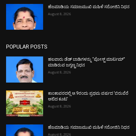
ಹೆಜಮಾಡಿಯ ಸಮಾಜಮುಖಿ ಮಹಿಳೆ ಸರೋಜಿನಿ ನಿಧನ
August 8, 2026
POPULAR POSTS
ಹಲವಾರು ಡೆಡ್ ಬಾಡಿಗಳನ್ನು “ಪೋಸ್ಟ್ ಮಾರ್ಟಮ್”
ಮಾಡಿರುವ ಜಗ್ಗಣ್ಣ ನಿಧನ
August 8, 2026
ಕಾಂತಾವರದಲ್ಲಿ ಆ.9ರಂದು ಪ್ರಥಮ ವರ್ಷದ ‘ಬಿರುವೆರೆ
ಆಟಿದ ಕೂಟ’
August 8, 2026
ಹೆಜಮಾಡಿಯ ಸಮಾಜಮುಖಿ ಮಹಿಳೆ ಸರೋಜಿನಿ ನಿಧನ
August 8, 2026