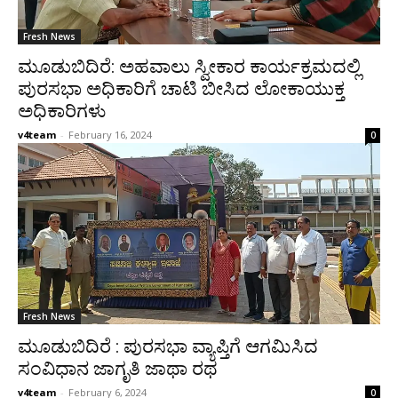
Fresh News
ಮೂಡುಬಿದಿರೆ: ಅಹವಾಲು ಸ್ವೀಕಾರ ಕಾರ್ಯಕ್ರಮದಲ್ಲಿ
ಪುರಸಭಾ ಅಧಿಕಾರಿಗೆ ಚಾಟಿ ಬೀಸಿದ ಲೋಕಾಯುಕ್ತ
ಅಧಿಕಾರಿಗಳು
v4team
-
February 16, 2024
0
Fresh News
ಮೂಡುಬಿದಿರೆ : ಪುರಸಭಾ ವ್ಯಾಪ್ತಿಗೆ ಆಗಮಿಸಿದ
ಸಂವಿಧಾನ ಜಾಗೃತಿ ಜಾಥಾ ರಥ
v4team
-
February 6, 2024
0