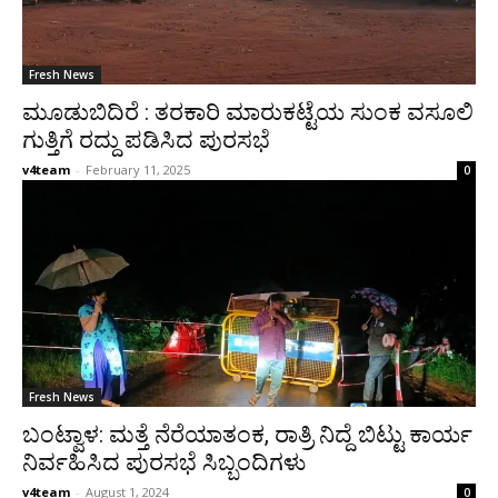
Fresh News
ಮೂಡುಬಿದಿರೆ : ತರಕಾರಿ ಮಾರುಕಟ್ಟೆಯ ಸುಂಕ ವಸೂಲಿ
ಗುತ್ತಿಗೆ ರದ್ದು ಪಡಿಸಿದ ಪುರಸಭೆ
v4team
-
February 11, 2025
0
Fresh News
ಬಂಟ್ವಾಳ: ಮತ್ತೆ ನೆರೆಯಾತಂಕ, ರಾತ್ರಿ ನಿದ್ದೆ ಬಿಟ್ಟು ಕಾರ್ಯ
ನಿರ್ವಹಿಸಿದ ಪುರಸಭೆ ಸಿಬ್ಬಂದಿಗಳು
v4team
-
August 1, 2024
0