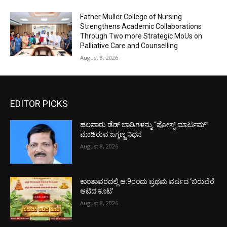
Father Muller College of Nursing
Strengthens Academic Collaborations
Through Two more Strategic MoUs on
Palliative Care and Counselling
August 8, 2026
EDITOR PICKS
ಹಲವಾರು ಡೆಡ್ ಬಾಡಿಗಳನ್ನು “ಪೋಸ್ಟ್ ಮಾರ್ಟಮ್”
ಮಾಡಿರುವ ಜಗ್ಗಣ್ಣ ನಿಧನ
August 8, 2026
ಕಾಂತಾವರದಲ್ಲಿ ಆ.9ರಂದು ಪ್ರಥಮ ವರ್ಷದ ‘ಬಿರುವೆರೆ
ಆಟಿದ ಕೂಟ’
August 8, 2026