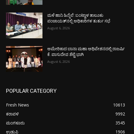
ಮಳೆ ಹಾನಿ ಹಿನ್ನೆಲೆ: ಬಂಟ್ವಾಳ ತಾಲೂಕು
ಪಂಚಾಯತ್‌ನಲ್ಲಿ ಅಧಿಕಾರಿಗಳ ತುರ್ತು ಸಭೆ
August 6, 2026
ಅಮೇರಿಕಾದ ಬಾನಾ ಮಹಾ ಅಧಿವೇಶನದಲ್ಲಿ ರಾಜರ್ಷಿ
ಕೆ. ವಾಸುದೇವ ಶೆಟ್ಟಿ ಭಾಗಿ
August 6, 2026
POPULAR CATEGORY
Fresh News
10613
ಕರಾವಳಿ
9992
ಮಂಗಳೂರು
3545
ಉಡುಪಿ
1906