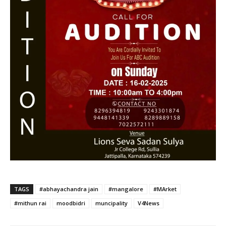
TAGS
#abhayachandra jain
#mangalore
#MArket
#mithun rai
moodbidri
muncipality
V4News