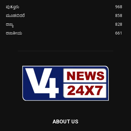
ಪುತ್ತೂರು
968
ಮೂಡಬಿದರೆ
858
ರಾಜ್ಯ
828
ರಾಜಕೀಯ
661
ABOUT US