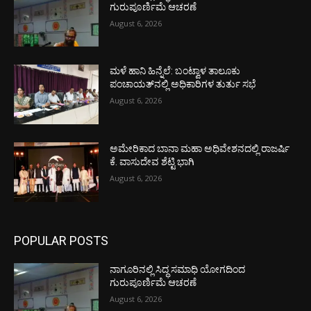
ಗುರುಪೂರ್ಣಿಮೆ ಆಚರಣೆ
August 6, 2026
ಮಳೆ ಹಾನಿ ಹಿನ್ನೆಲೆ: ಬಂಟ್ವಾಳ ತಾಲೂಕು
ಪಂಚಾಯತ್‌ನಲ್ಲಿ ಅಧಿಕಾರಿಗಳ ತುರ್ತು ಸಭೆ
August 6, 2026
ಅಮೇರಿಕಾದ ಬಾನಾ ಮಹಾ ಅಧಿವೇಶನದಲ್ಲಿ ರಾಜರ್ಷಿ
ಕೆ. ವಾಸುದೇವ ಶೆಟ್ಟಿ ಭಾಗಿ
August 6, 2026
POPULAR POSTS
ನಾಗೂರಿನಲ್ಲಿ ಸಿದ್ಧ ಸಮಾಧಿ ಯೋಗದಿಂದ
ಗುರುಪೂರ್ಣಿಮೆ ಆಚರಣೆ
August 6, 2026