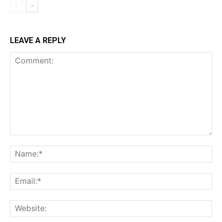
LEAVE A REPLY
Comment:
Na
Ema
Web