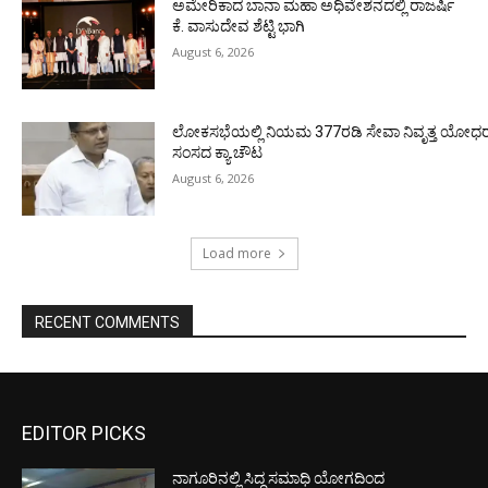
ಅಮೇರಿಕಾದ ಬಾನಾ ಮಹಾ ಅಧಿವೇಶನದಲ್ಲಿ ರಾಜರ್ಷಿ
ಕೆ. ವಾಸುದೇವ ಶೆಟ್ಟಿ ಭಾಗಿ
August 6, 2026
ಲೋಕಸಭೆಯಲ್ಲಿ ನಿಯಮ 377ರಡಿ ಸೇವಾ ನಿವೃತ್ತ ಯೋಧರ ಪ
ಸಂಸದ ಕ್ಯಾ.ಚೌಟ
August 6, 2026
Load more
RECENT COMMENTS
EDITOR PICKS
ನಾಗೂರಿನಲ್ಲಿ ಸಿದ್ಧ ಸಮಾಧಿ ಯೋಗದಿಂದ