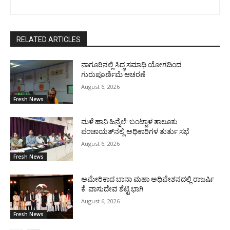
RELATED ARTICLES
ನಾಗೂರಿನಲ್ಲಿ ಸಿದ್ಧ ಸಮಾಧಿ ಯೋಗದಿಂದ
ಗುರುಪೂರ್ಣಿಮೆ ಆಚರಣೆ
August 6, 2026
Fresh News
ಮಳೆ ಹಾನಿ ಹಿನ್ನೆಲೆ: ಬಂಟ್ವಾಳ ತಾಲೂಕು
ಪಂಚಾಯತ್‌ನಲ್ಲಿ ಅಧಿಕಾರಿಗಳ ತುರ್ತು ಸಭೆ
August 6, 2026
Fresh News
ಅಮೇರಿಕಾದ ಬಾನಾ ಮಹಾ ಅಧಿವೇಶನದಲ್ಲಿ ರಾಜರ್ಷಿ
ಕೆ. ವಾಸುದೇವ ಶೆಟ್ಟಿ ಭಾಗಿ
August 6, 2026
Fresh News