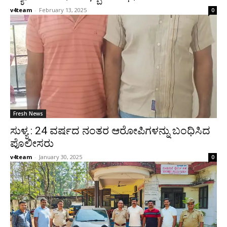
v4team
-
February 13, 2025
0
Fresh News
ಸುಳ್ಯ : 24 ವರ್ಷದ ನಂತರ ಆರೋಪಿಗಳನ್ನು ಬಂಧಿಸಿದ
ಪೊಲೀಸರು
v4team
-
January 30, 2025
0