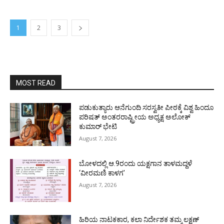
1
2
3
MOST READ
ಪಡುಕುತ್ಯಾರು ಆನೆಗುಂದಿ ಸರಸ್ವತೀ ಪೀಠಕ್ಕೆ ವಿಶ್ವ ಹಿಂದೂ
ಪರಿಷತ್ ಅಂತರರಾಷ್ಟ್ರೀಯ ಅಧ್ಯಕ್ಷ ಅಲೋಕ್
ಕುಮಾರ್ ಭೇಟಿ
August 7, 2026
ಬೋಳದಲ್ಲಿ ಆ.9ರಂದು ಯಕ್ಷಗಾನ ತಾಳಮದ್ದಳೆ
‘ವೀರಮಣಿ ಕಾಳಗ’
August 7, 2026
ಹಿರಿಯ ನಾಟಕಕಾರ, ಕಲಾ ನಿರ್ದೇಶಕ ತಮ್ಮ ಲಕ್ಷಣ್