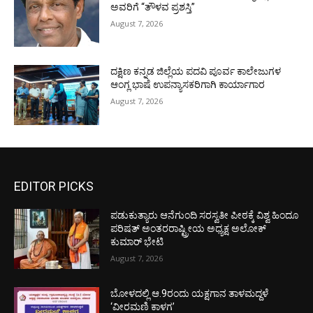
ಅವರಿಗೆ “ತೌಳವ ಪ್ರಶಸ್ತಿ”
August 7, 2026
ದಕ್ಷಿಣ ಕನ್ನಡ ಜಿಲ್ಲೆಯ ಪದವಿ ಪೂರ್ವ ಕಾಲೇಜುಗಳ
ಆಂಗ್ಲ ಭಾಷೆ ಉಪನ್ಯಾಸಕರಿಗಾಗಿ ಕಾರ್ಯಾಗಾರ
August 7, 2026
EDITOR PICKS
ಪಡುಕುತ್ಯಾರು ಆನೆಗುಂದಿ ಸರಸ್ವತೀ ಪೀಠಕ್ಕೆ ವಿಶ್ವ ಹಿಂದೂ
ಪರಿಷತ್ ಅಂತರರಾಷ್ಟ್ರೀಯ ಅಧ್ಯಕ್ಷ ಅಲೋಕ್
ಕುಮಾರ್ ಭೇಟಿ
August 7, 2026
ಬೋಳದಲ್ಲಿ ಆ.9ರಂದು ಯಕ್ಷಗಾನ ತಾಳಮದ್ದಳೆ
‘ವೀರಮಣಿ ಕಾಳಗ’