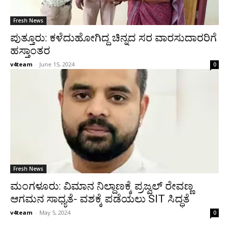
Fresh News
ಪುತ್ತೂರು: ಕಳೆದುಹೋಗಿದ್ದ ಚಿನ್ನದ ಸರ ವಾರಸುದಾರರಿಗೆ
ಹಸ್ತಾಂತರ
v4team
-
June 15, 2024
0
Fresh News
ಮಂಗಳೂರು: ವಿಮಾನ ನಿಲ್ದಾಣಕ್ಕೆ ಪ್ರಜ್ವಲ್ ರೇವಣ್ಣ
ಆಗಮನ ಸಾಧ್ಯತೆ- ವಶಕ್ಕೆ ಪಡೆಯಲು SIT ಸಿದ್ಧತೆ
v4team
-
May 5, 2024
0