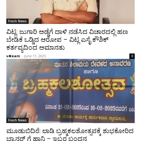
Fresh News
ವಿಟ್ಲ: ಜುಗಾರಿ ಅಡ್ಡೆಗೆ ದಾಳಿ ನಡೆಸಿದ ವಿಚಾರದಲ್ಲಿ ಹಣ
ಬೇಡಿಕೆ ಒಡ್ಡಿದ ಆರೋಪ – ವಿಟ್ಲ ಎಸೈ ಕೌಶಿಕ್
ಕರ್ತವ್ಯದಿಂದ ಅಮಾನತು
v4team
-
June 11, 2025
0
Fresh News
ಮೂಡುಬಿದಿರೆ: ಲಾಡಿ ಬ್ರಹ್ಮಕಲಶೋತ್ಸವಕ್ಕೆ ಶುಭಕೋರಿದ
ಬ್ಯಾನರ್ ಗೆ ಹಾನಿ – ಇಬ್ಬರ ಬಂಧನ