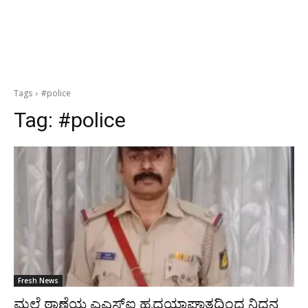
Tags
#police
Tag:
#police
Fresh News
ಮಲ್ಪೆ ಠಾಣೆಯ ಎಎಸ್‌ಐ ಹೃದಯಾಘಾತದಿಂದ ನಿಧನ