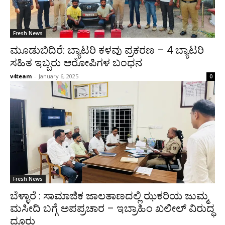
Fresh News
ಮೂಡುಬಿದಿರೆ: ಬ್ಯಾಟರಿ ಕಳವು ಪ್ರಕರಣ – 4 ಬ್ಯಾಟರಿ
ಸಹಿತ ಇಬ್ಬರು ಆರೋಪಿಗಳ ಬಂಧನ
v4team
-
January 6, 2025
0
Fresh News
ಬೆಳ್ಳಾರೆ : ಸಾಮಾಜಿಕ ಜಾಲತಾಣದಲ್ಲಿ ಝಕರಿಯ ಜುಮ್ಮ
ಮಸೀದಿ ಬಗ್ಗೆ ಅಪಪ್ರಚಾರ – ಇಬ್ರಾಹಿಂ ಖಲೀಲ್ ವಿರುದ್ಧ
ದೂರು