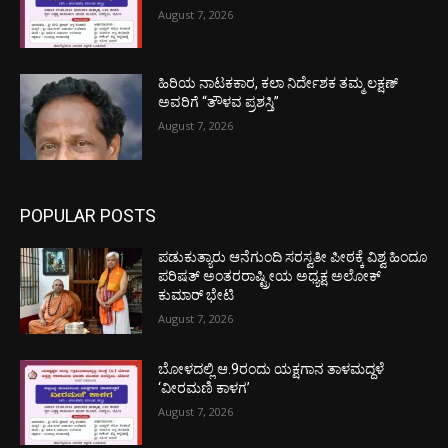
August 7, 2026
ಹಿರಿಯ ನಾಟಕಕಾರ, ಕಲಾ ನಿರ್ದೇಶಕ ತಮ್ಮ ಲಕ್ಷಣ್
ಅವರಿಗೆ “ತೌಳವ ಪ್ರಶಸ್ತಿ”
August 7, 2026
POPULAR POSTS
ಪಡುಕುತ್ಯಾರು ಆನೆಗುಂದಿ ಸರಸ್ವತೀ ಪೀಠಕ್ಕೆ ವಿಶ್ವ ಹಿಂದೂ
ಪರಿಷತ್ ಅಂತರರಾಷ್ಟ್ರೀಯ ಅಧ್ಯಕ್ಷ ಅಲೋಕ್
ಕುಮಾರ್ ಭೇಟಿ
August 7, 2026
ಬೋಳದಲ್ಲಿ ಆ.9ರಂದು ಯಕ್ಷಗಾನ ತಾಳಮದ್ದಳೆ
‘ವೀರಮಣಿ ಕಾಳಗ’
August 7, 2026