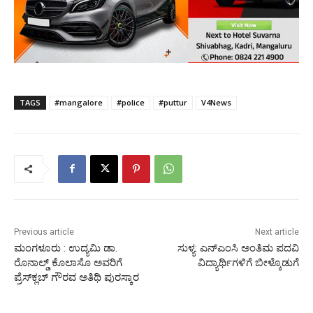
TAGS
#mangalore
#police
#puttur
V4News
Previous article
Next article
ಮಂಗಳೂರು : ಉದ್ಯಮಿ ಡಾ.
ಸುಳ್ಯ: ಎನ್‌ಎಂಸಿ ಅಂತಿಮ ಪದವಿ
ರೊನಾಲ್ಡ್ ಕೊಲಾಸೊ ಅವರಿಗೆ
ವಿದ್ಯಾರ್ಥಿಗಳಿಗೆ ಬೀಳ್ಕೊಡುಗೆ
ಪ್ರೆಸ್‌ಕ್ಲಬ್ ಗೌರವ ಅತಿಥಿ ಪುರಸ್ಕಾರ