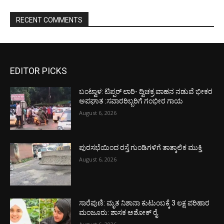
RECENT COMMENTS
EDITOR PICKS
ಬಂಟ್ವಾಳ: ಟಿಪ್ಪರ್ ಲಾರಿ- ದ್ವಿಚಕ್ರ ವಾಹನ ನಡುವೆ ಭೀಕರ
ಅಪಘಾತ :ಸವಾರರಿಬ್ಬರಿಗೆ ಗಂಭೀರ ಗಾಯ
August 6, 2026
ಪುರಸಭೆಯಿಂದ ರಸ್ತೆ ಗುಂಡಿಗಳಿಗೆ ತಾತ್ಕಾಲಿಕ ಮುಕ್ತಿ
August 6, 2026
ಸಾರೆಪುಣಿ: ಮೃತ ನಿಶಾನಾ ಕುಟುಂಬಕ್ಕೆ 3 ಲಕ್ಷ ಪರಿಹಾರ
ಮಂಜೂರು: ಶಾಸಕ ಅಶೋಕ್ ರೈ