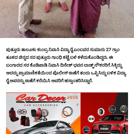
ಪುತ್ತೂರು ತಾಲೂಕು ಕುಂಬ್ರ ನಿವಾಸಿ ವಿದ್ಯಾ ರೈ ಎಂಬವರ ಸುಮಾರು 27 ಗ್ರಾಂ
ತೂಕದ ಚಿನ್ನದ ಸರ ಪುತ್ತೂರು ಗಾಂಧಿ ಕಟ್ಟೆ ಬಳಿ ಕಳೆದುಕೊಂಡಿದ್ದರು. ಈ
ಬಂಗಾರದ ಸರ ಕೊಡಿಪಾಡಿ ನಿವಾಸಿ ದಿನೇಶ್ ಭವನ ಲಾಡ್ಜ್ ನೌಕರರಿಗೆ ಸಿಕ್ಕಿದ್ದು
ಅದನ್ನು ಪ್ರಾಮಾಣಿಕತೆಯಿಂದ ಪೊಲೀಸ್ ಠಾಣೆಗೆ ತಂದು ಒಪ್ಪಿಸಿದ್ದು ಬಳಿಕ ವಿದ್ಯಾ
ರೈ ಅವರನ್ನು ಠಾಣೆಗೆ ಕರೆಯಿಸಿ ಅವರಿಗೆ ಹಸ್ತಾಂತರಿಸಿದ್ದಾರೆ.