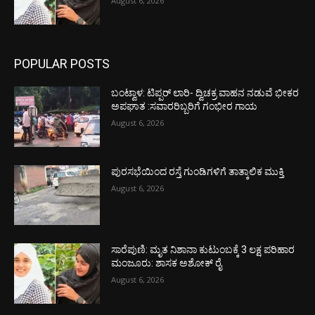
August 6, 2026
POPULAR POSTS
ಬಂಟ್ವಾಳ: ಟಿಪ್ಪರ್ ಲಾರಿ- ದ್ವಿಚಕ್ರ ವಾಹನ ನಡುವೆ ಭೀಕರ
ಅಪಘಾತ :ಸವಾರರಿಬ್ಬರಿಗೆ ಗಂಭೀರ ಗಾಯ
August 6, 2026
ಪುರಸಭೆಯಿಂದ ರಸ್ತೆ ಗುಂಡಿಗಳಿಗೆ ತಾತ್ಕಾಲಿಕ ಮುಕ್ತಿ
August 6, 2026
ಸಾರೆಪುಣಿ: ಮೃತ ನಿಶಾನಾ ಕುಟುಂಬಕ್ಕೆ 3 ಲಕ್ಷ ಪರಿಹಾರ
ಮಂಜೂರು: ಶಾಸಕ ಅಶೋಕ್ ರೈ
August 6, 2026