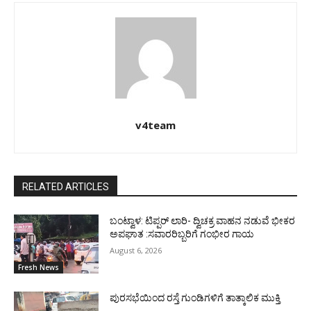
v4team
RELATED ARTICLES
ಬಂಟ್ವಾಳ: ಟಿಪ್ಪರ್ ಲಾರಿ- ದ್ವಿಚಕ್ರ ವಾಹನ ನಡುವೆ ಭೀಕರ
ಅಪಘಾತ :ಸವಾರರಿಬ್ಬರಿಗೆ ಗಂಭೀರ ಗಾಯ
August 6, 2026
Fresh News
ಪುರಸಭೆಯಿಂದ ರಸ್ತೆ ಗುಂಡಿಗಳಿಗೆ ತಾತ್ಕಾಲಿಕ ಮುಕ್ತಿ