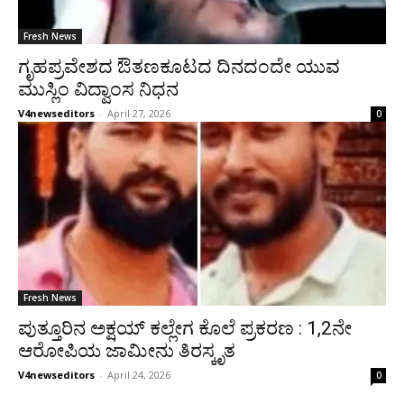
Fresh News
ಗೃಹಪ್ರವೇಶದ ಔತಣಕೂಟದ ದಿನದಂದೇ ಯುವ
ಮುಸ್ಲಿಂ ವಿದ್ವಾಂಸ ನಿಧನ
V4newseditors
-
April 27, 2026
0
Fresh News
ಪುತ್ತೂರಿನ ಅಕ್ಷಯ್ ಕಲ್ಲೇಗ ಕೊಲೆ ಪ್ರಕರಣ : 1,2ನೇ
ಆರೋಪಿಯ ಜಾಮೀನು ತಿರಸ್ಕೃತ
V4newseditors
-
April 24, 2026
0