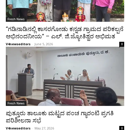
Fresh News
“ಗಡಿನಾಡಿನಲ್ಲಿ ಕಾಸರಗೋಡು ಕನ್ನಡ ಗ್ರಾಮದ ಪರಿಕಲ್ಪನೆ
ಅಭಿನಂದನೀಯ” – ಎಲ್. ಜಿ.ಜ್ಯೋತಿಶ್ವರ ಅಭಿಮತ
V4newseditors
-
June 5, 2026
0
Fresh News
ಪುತ್ತೂರು ತಾಲೂಕು ಮಟ್ಟದ ಪಂಚ ಗ್ಯಾರಂಟಿ ಪ್ರಗತಿ
ಪರಿಶೀಲನಾ ಸಭೆ
V4newseditors
-
May 27, 2026
0