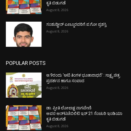
ಕೃತಿ ಬಿಡುಗಡೆ
August 8, 2026
ಸಂಶುದ್ಧೀನ್ ಎಣ್ಮೂರವರಿಗೆ ಪ.ಗೋ ಪ್ರಶಸ್ತಿ
August 8, 2026
POPULAR POSTS
ಆ.9ರಂದು ‘ಆಟಿ ತಿಂಗಳ ಭೂತಾರಾಧನೆ’ : ಸಾಕ್ಷ್ಯ ಚಿತ್ರ
ಪ್ರದರ್ಶನ ಹಾಗೂ ಸಂವಾದ
August 8, 2026
ಡಾ. ಪ್ರೀತಿ ಲೋಲಾಕ್ಷ ನಾಗವೇಣಿ
ಅವರ ಅನ್‌ಟಚೆಬಿಲಿಟಿ ಇನ್ 21 ಸೆಂಚುರಿ ಇಂಡಿಯಾ
ಕೃತಿ ಬಿಡುಗಡೆ
August 8, 2026