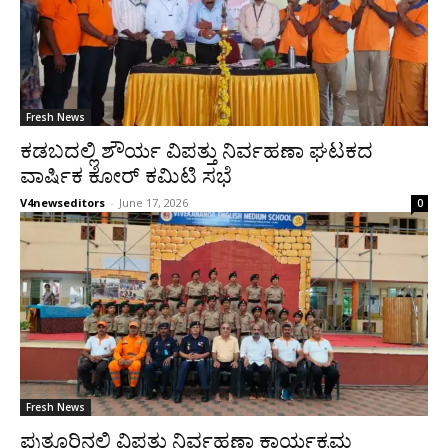
Fresh News
ಕಡಬದಲ್ಲಿ ಶೌರ್ಯ ವಿಪತ್ತು ನಿರ್ವಹಣಾ ಘಟಕದ
ವಾರ್ಷಿಕ ಕೋರ್ ಕಮಿಟಿ ಸಭೆ
V4newseditors
-
June 17, 2026
0
Fresh News
ಪುತ್ತೂರಿನಲ್ಲಿ ವಿಪತ್ತು ನಿರ್ವಹಣಾ ಕಾರ್ಯಕ್ರಮ