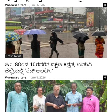
V4newseditors
-
June 12, 2026
0
Fresh News
ಜೂ. 8ರಿಂದ 10ರವರೆಗೆ ದಕ್ಷಿಣ ಕನ್ನಡ, ಉಡುಪಿ
ಜಿಲ್ಲೆಯಲ್ಲಿ “ರೆಡ್‌ ಅಲರ್ಟ್‌’
V4newseditors
-
June 8, 2026
0