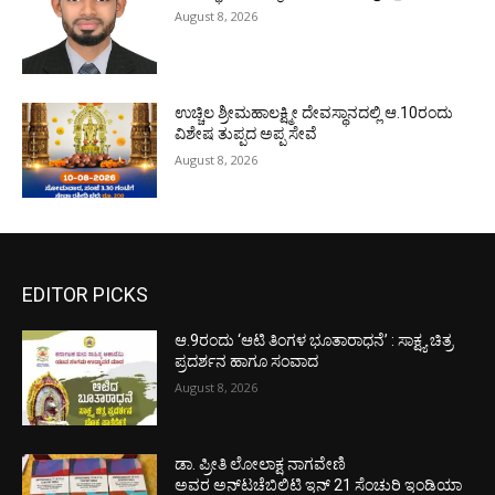
August 8, 2026
ಉಚ್ಚಿಲ ಶ್ರೀಮಹಾಲಕ್ಷ್ಮೀ ದೇವಸ್ಥಾನದಲ್ಲಿ ಆ.10ರಂದು
ವಿಶೇಷ ತುಪ್ಪದ ಅಪ್ಪ ಸೇವೆ
August 8, 2026
EDITOR PICKS
ಆ.9ರಂದು ‘ಆಟಿ ತಿಂಗಳ ಭೂತಾರಾಧನೆ’ : ಸಾಕ್ಷ್ಯ ಚಿತ್ರ
ಪ್ರದರ್ಶನ ಹಾಗೂ ಸಂವಾದ
August 8, 2026
ಡಾ. ಪ್ರೀತಿ ಲೋಲಾಕ್ಷ ನಾಗವೇಣಿ
ಅವರ ಅನ್‌ಟಚೆಬಿಲಿಟಿ ಇನ್ 21 ಸೆಂಚುರಿ ಇಂಡಿಯಾ