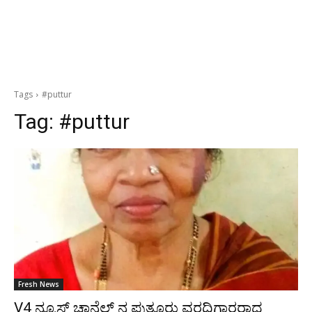
Tags
#puttur
Tag:
#puttur
Fresh News
V4 ನ್ಯೂಸ್ ಚಾನೆಲ್ ನ ಪುತ್ತೂರು ವರದಿಗಾರರಾದ