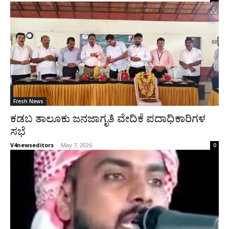
Fresh News
ಕಡಬ ತಾಲೂಕು ಜನಜಾಗೃತಿ ವೇದಿಕೆ ಪದಾಧಿಕಾರಿಗಳ
ಸಭೆ
V4newseditors
-
May 7, 2026
0