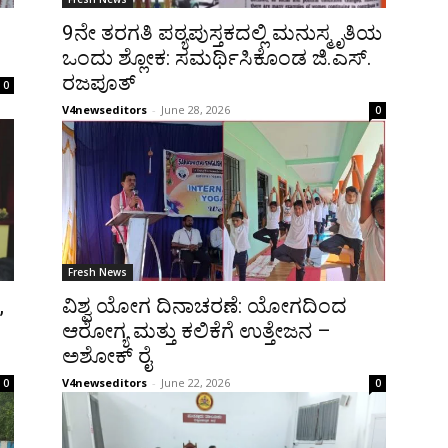
9ನೇ ತರಗತಿ ಪಠ್ಯಪುಸ್ತಕದಲ್ಲಿ ಮನುಸ್ಮೃತಿಯ
ಒಂದು ಶ್ಲೋಕ: ಸಮರ್ಥಿಸಿಕೊಂಡ ಜಿ.ಎಸ್.
ರಜಪೂತ್
0
V4newseditors
-
June 28, 2026
0
Fresh News
,
ವಿಶ್ವ ಯೋಗ ದಿನಾಚರಣೆ: ಯೋಗದಿಂದ
ಆರೋಗ್ಯ ಮತ್ತು ಕಲಿಕೆಗೆ ಉತ್ತೇಜನ –
ಅಶೋಕ್ ರೈ
V4newseditors
-
June 22, 2026
0
0