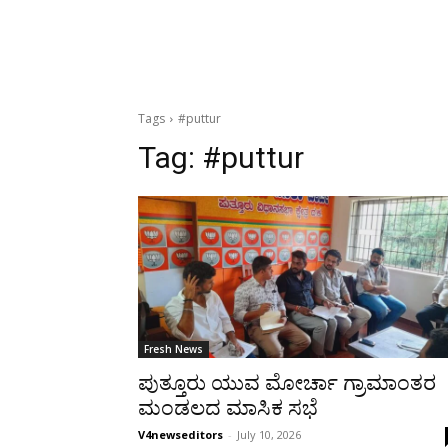
Tags
#puttur
Tag:
#puttur
Fresh News
ಪುತ್ತೂರು ಯುವ ಮೋರ್ಚಾ ಗ್ರಾಮಾಂತರ
ಮಂಡಲದ ಮಾಸಿಕ ಸಭೆ
V4newseditors
-
July 10, 2026