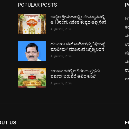
POPULAR POSTS
P
ಉಚ್ಚಿಲ ಶ್ರೀಮಹಾಲಕ್ಷ್ಮೀ ದೇವಸ್ಥಾನದಲ್ಲಿ
F
ಆ.10ರಂದು ವಿಶೇಷ ತುಪ್ಪದ ಅಪ್ಪ ಸೇವೆ
ಕ
August 8, 2026
ಮ
ಉ
ಹಲವಾರು ಡೆಡ್ ಬಾಡಿಗಳನ್ನು “ಪೋಸ್ಟ್
ಮಾರ್ಟಮ್” ಮಾಡಿರುವ ಜಗ್ಗಣ್ಣ ನಿಧನ
ಪು
August 8, 2026
ಮ
ರಾ
ಕಾಂತಾವರದಲ್ಲಿ ಆ.9ರಂದು ಪ್ರಥಮ
ವರ್ಷದ ‘ಬಿರುವೆರೆ ಆಟಿದ ಕೂಟ’
ರ
August 8, 2026
OUT US
F