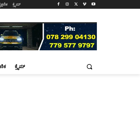
ೈಕ್ಷಣಿಕ
ಕ್ರೈಮ್
್ಷಣಿಕ
ಕ್ರೈಮ್