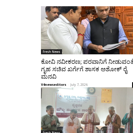
Fresh News
ಕೋವಿ ನವೀಕರಣ; ಪರವಾನಿಗೆ ನೀಡುವಂತ
ಗೃಹ ಸಚಿವ ಖರ್ಗೆಗೆ ಶಾಸಕ ಅಶೋಕ್ ರೈ
ಮನವಿ
V4newseditors
-
July 7, 2026
Fresh News