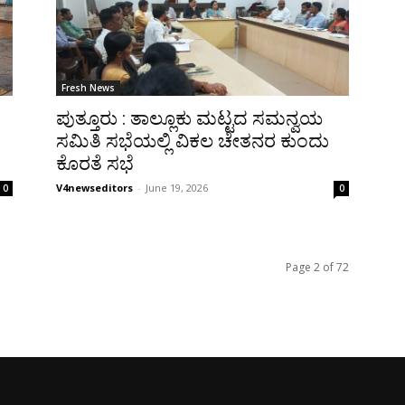
Fresh News
ಪುತ್ತೂರು : ತಾಲ್ಲೂಕು ಮಟ್ಟದ ಸಮನ್ವಯ
ಸಮಿತಿ ಸಭೆಯಲ್ಲಿ ವಿಕಲ ಚೇತನರ ಕುಂದು
ಕೊರತೆ ಸಭೆ
V4newseditors
-
June 19, 2026
0
0
Page 2 of 72