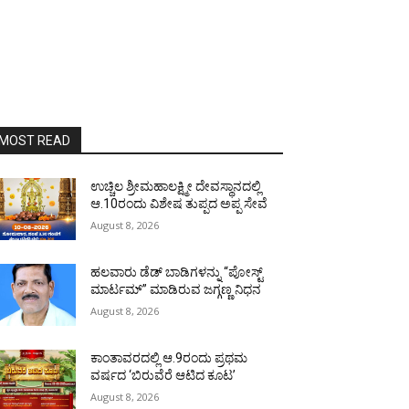
MOST READ
ಉಚ್ಚಿಲ ಶ್ರೀಮಹಾಲಕ್ಷ್ಮೀ ದೇವಸ್ಥಾನದಲ್ಲಿ
ಆ.10ರಂದು ವಿಶೇಷ ತುಪ್ಪದ ಅಪ್ಪ ಸೇವೆ
August 8, 2026
ಹಲವಾರು ಡೆಡ್ ಬಾಡಿಗಳನ್ನು “ಪೋಸ್ಟ್
ಮಾರ್ಟಮ್” ಮಾಡಿರುವ ಜಗ್ಗಣ್ಣ ನಿಧನ
August 8, 2026
ಕಾಂತಾವರದಲ್ಲಿ ಆ.9ರಂದು ಪ್ರಥಮ
ವರ್ಷದ ‘ಬಿರುವೆರೆ ಆಟಿದ ಕೂಟ’
August 8, 2026