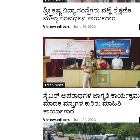
ಶ್ರೀ ಕೃಷ್ಣ ವಿದ್ಯಾ ಸಂಸ್ಥೆಗಳು ಪಟ್ಟೆ ಶೈಕ್ಷಣಿಕ
ಮೌಲ್ಯ ಸಂವರ್ಧನ ಕಾರ್ಯಗಾರ
V4newseditors
-
June 29, 2026
Fresh News
ಸೈಬರ್ ಅಪರಾಧಗಳ ಜಾಗೃತಿ ಕಾರ್ಯಕ್ರಮ
ಮಾದಕ ವಸ್ತುಗಳ ಕುರಿತು ಮಾಹಿತಿ
ಕಾರ್ಯಾಗಾರ
V4newseditors
-
June 24, 2026