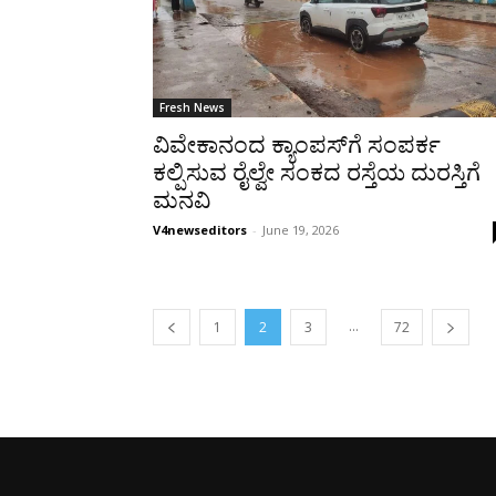
Fresh News
ವಿವೇಕಾನಂದ ಕ್ಯಾಂಪಸ್‌ಗೆ ಸಂಪರ್ಕ
ಕಲ್ಪಿಸುವ ರೈಲ್ವೇ ಸಂಕದ ರಸ್ತೆಯ ದುರಸ್ತಿಗೆ
ಮನವಿ
V4newseditors
-
June 19, 2026
...
1
2
3
72