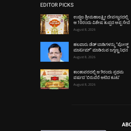
EDITOR PICKS
ಉಚ್ಚಿಲ ಶ್ರೀಮಹಾಲಕ್ಷ್ಮೀ ದೇವಸ್ಥಾನದಲ್ಲಿ
ಆ.10ರಂದು ವಿಶೇಷ ತುಪ್ಪದ ಅಪ್ಪ ಸೇವೆ
August 8, 2026
ಹಲವಾರು ಡೆಡ್ ಬಾಡಿಗಳನ್ನು “ಪೋಸ್ಟ್
ಮಾರ್ಟಮ್” ಮಾಡಿರುವ ಜಗ್ಗಣ್ಣ ನಿಧನ
August 8, 2026
ಕಾಂತಾವರದಲ್ಲಿ ಆ.9ರಂದು ಪ್ರಥಮ
ವರ್ಷದ ‘ಬಿರುವೆರೆ ಆಟಿದ ಕೂಟ’
August 8, 2026
AB