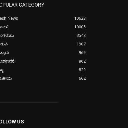
OPULAR CATEGORY
resh News
10628
ರಾವಳಿ
10005
ಂಗಳೂರು
3548
ಡುಪಿ
1907
ತ್ತೂರು
969
ೂಡಬಿದರೆ
862
ಜ್ಯ
829
ಾಜಕೀಯ
662
OLLOW US