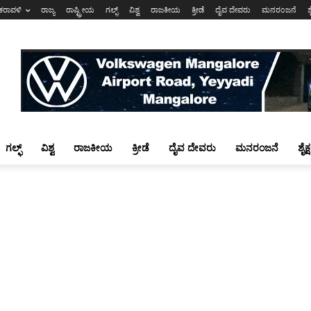
ಕರಾವಳಿ
ರಾಜ್ಯ
ರಾಷ್ಟ್ರೀಯ
ಗಲ್ಫ್
ವಿಶ್ವ
ರಾಜಕೀಯ
ಕ್ರೀಡೆ
ದೈವ ದೇವರು
ಮನರಂಜನೆ
ಶ
ಗಲ್ಫ್
ವಿಶ್ವ
ರಾಜಕೀಯ
ಕ್ರೀಡೆ
ದೈವ ದೇವರು
ಮನರಂಜನೆ
ಶೈಕ