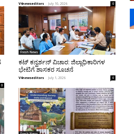
V4newseditors
-
July 10, 2026
0
Fresh News
ೆ
ಕಟ್ ಕನ್ವರ್ಶನ್ ವಿಚಾರ: ಜಿಲ್ಲಾಧಿಕಾರಿಗಳ
ಭೇಟಿಗೆ ಶಾಸಕರ ಸೂಚನೆ
V4newseditors
-
July 1, 2026
0
0
Fresh News