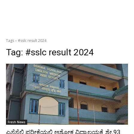
Tags
#sslc result 2024
Tag:
#sslc result 2024
Fresh News
ಎಸೆಸೆಲ್ಸಿ ಪರೀಕ್ಷೆಯಲ್ಲಿ ಅಶೋಕ ವಿದ್ಯಾಲಯಕ್ಕೆ ಶೇ.93