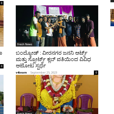
0
Fresh News
ಣ
ಬಂದ್ಯೋಡ್ : ವೀರನಗರ ಜನನಿ ಆರ್ಟ್ಸ್
ಮತ್ತು ಸ್ಪೋರ್ಟ್ಸ್ ಕ್ಲಬ್ ವತಿಯಿಂದ ವಿವಿಧ
ಆಟೋಟ ಸ್ಪರ್ಧೆ
0
v4team
-
September 25, 2023
0
Fresh News