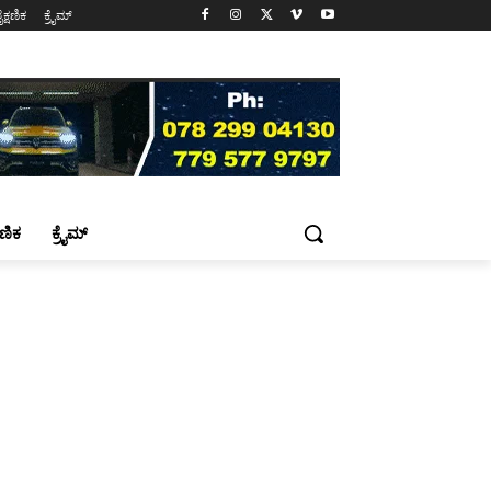
ೈಕ್ಷಣಿಕ
ಕ್ರೈಮ್
್ಷಣಿಕ
ಕ್ರೈಮ್