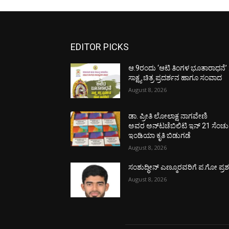
EDITOR PICKS
ಆ.9ರಂದು ‘ಆಟಿ ತಿಂಗಳ ಭೂತಾರಾಧನೆ’ 
ಸಾಕ್ಷ್ಯ ಚಿತ್ರ ಪ್ರದರ್ಶನ ಹಾಗೂ ಸಂವಾದ
August 8, 2026
ಡಾ. ಪ್ರೀತಿ ಲೋಲಾಕ್ಷ ನಾಗವೇಣಿ
ಅವರ ಅನ್‌ಟಚೆಬಿಲಿಟಿ ಇನ್ 21 ಸೆಂಚು
ಇಂಡಿಯಾ ಕೃತಿ ಬಿಡುಗಡೆ
August 8, 2026
ಸಂಶುದ್ಧೀನ್ ಎಣ್ಮೂರವರಿಗೆ ಪ.ಗೋ ಪ್ರಶಸ್
August 8, 2026