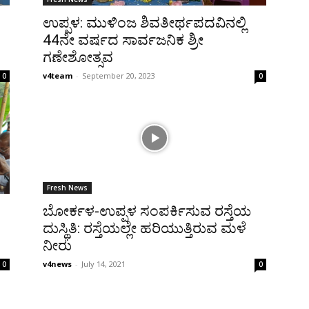
ಉಪ್ಪಳ: ಮುಳಿಂಜ ಶಿವತೀರ್ಥಪದವಿನಲ್ಲಿ
44ನೇ ವರ್ಷದ ಸಾರ್ವಜನಿಕ ಶ್ರೀ
ಗಣೇಶೋತ್ಸವ
v4team
-
September 20, 2023
0
0
Fresh News
ಬೋರ್ಕಳ-ಉಪ್ಪಳ ಸಂಪರ್ಕಿಸುವ ರಸ್ತೆಯ
ದುಸ್ಥಿತಿ: ರಸ್ತೆಯಲ್ಲೇ ಹರಿಯುತ್ತಿರುವ ಮಳೆ
ನೀರು
v4news
-
July 14, 2021
0
0