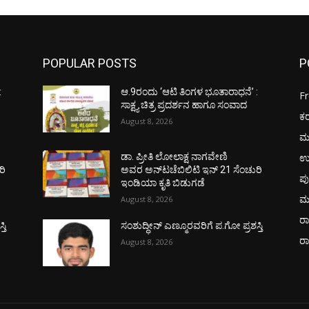
POPULAR POSTS
P
:
ಆ.9ರಂದು ‘ಆಟಿ ತಿಂಗಳ ಭೂತಾರಾಧನೆ’ :
F
ಸಾಕ್ಷ್ಯ ಚಿತ್ರ ಪ್ರದರ್ಶನ ಹಾಗೂ ಸಂವಾದ
ಕ
August 8, 2026
ಮ
ಉ
ಡಾ. ಪ್ರೀತಿ ಲೋಲಾಕ್ಷ ನಾಗವೇಣಿ
ರಿ
ಅವರ ಅನ್‌ಟಚೆಬಿಲಿಟಿ ಇನ್ 21 ಸೆಂಚುರಿ
ಪು
ಇಂಡಿಯಾ ಕೃತಿ ಬಿಡುಗಡೆ
ಮ
August 8, 2026
ರಾ
ತಿ
ಸಂಶುದ್ಧೀನ್ ಎಣ್ಮೂರವರಿಗೆ ಪ.ಗೋ ಪ್ರಶಸ್ತಿ
ರ
August 8, 2026