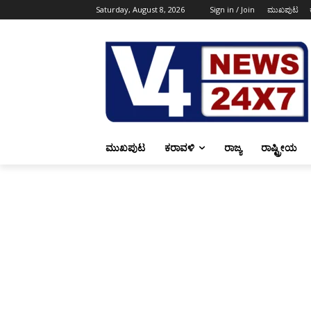
Saturday, August 8, 2026
Sign in / Join
ಮುಖಪುಟ
ಮುಖಪುಟ
ಕರಾವಳಿ
ರಾಜ್ಯ
ರಾಷ್ಟ್ರೀಯ