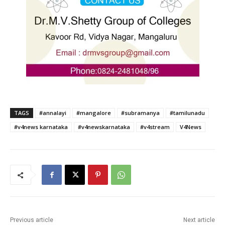
TAGS
#annalayi
#mangalore
#subramanya
#tamilunadu
#v4news karnataka
#v4newskarnataka
#v4stream
V4News
Previous article
Next article