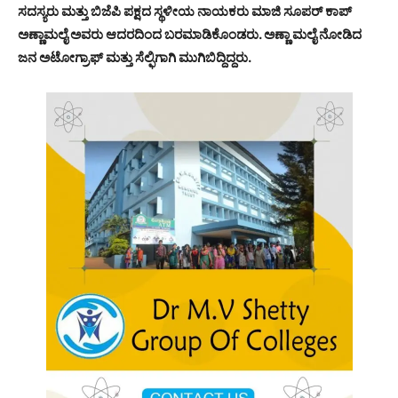
ಸದಸ್ಯರು ಮತ್ತು ಬಿಜೆಪಿ ಪಕ್ಷದ ಸ್ಥಳೀಯ ನಾಯಕರು ಮಾಜಿ ಸೂಪರ್ ಕಾಪ್
ಅಣ್ಣಾಮಲೈ ಅವರು ಆದರದಿಂದ ಬರಮಾಡಿಕೊಂಡರು. ಅಣ್ಣಾ ಮಲೈ ನೋಡಿದ
ಜನ ಅಟೋಗ್ರಾಫ್ ಮತ್ತು ಸೆಲ್ಫಿಗಾಗಿ ಮುಗಿಬಿದ್ದಿದ್ದರು.