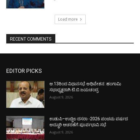
Load more
RECENT COMMENTS
EDITOR PICKS
ಆ.13ರಿಂದ ವಿಧಾನಸಭೆ ಅಧಿವೇಶನ: ಹಂಗಾಮಿ
ಸಭಾಧ್ಯಕ್ಷರಾಗಿ ಟಿ.ಬಿ.ಜಯಚಂದ್ರ
August 9, 2026
ಉಡುಪಿ–ಉಚ್ಚಿಲ ದಸರಾ -2026 ಪಂಚಮ ವರ್ಷದ
ಅದ್ಧೂರಿ ಆಚರಣೆಗೆ ಪೂರ್ವಭಾವಿ ಸಭೆ
August 9, 2026