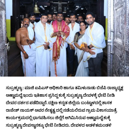
ಸುಬ್ರಹ್ಮಣ್ಯ : ಮಾಜಿ ಐಪಿಎಸ್ ಅಧಿಕಾರಿ ಹಾಗೂ ತಮಿಳುನಾಡು ಬಿಜೆಪಿ ರಾಜ್ಯಾಧ್ಯಕ್ಷ
ಅಣ್ಣಾಮಲೈ ಇಂದು ಇತಿಹಾಸ ಪ್ರಸಿದ್ದ ಕುಕ್ಕೆ ಸುಬ್ರಹ್ಮಣ್ಯ ದೇವಳಕ್ಕೆ ಭೇಟಿ ನೀಡಿ
ದೇವರ ದರ್ಶನ ಪಡೆದಿದ್ದಾರೆ. ದಕ್ಷಿಣ ಕನ್ನಡ ಜಿಲ್ಲೆಯ ಬಂಟ್ವಾಳದಲ್ಲಿ ಶಾಸಕ
ರಾಜೇಶ್ ನಾಯಕ್ ಅವರ ನೇತೃತ್ವ ದಲ್ಲಿ ನಡೆಯಲಿರುವ ಗ್ರಾಮ ವಿಕಾಸಯಾತ್ರೆ
ಕಾರ್ಯಕ್ರಮದಲ್ಲಿ ಭಾಗವಹಿಸಲು ಜಿಲ್ಲೆಗೆ ಆಗಿಮಿಸಿರುವ ಅಣ್ಣಾಮಲೈ ಕುಕ್ಕೆ
ಸುಬ್ರಹ್ಮಣ್ಯ ದೇವಸ್ಥಾನಕ್ಕೂ ಭೇಟಿ ನೀಡಿದರು. ದೇವಳದ ಆಡಳಿತಮಂಡಳಿ