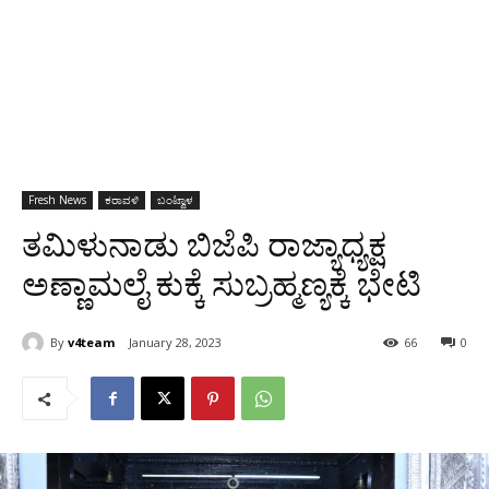
Fresh News
ಕರಾವಳಿ
ಬಂಟ್ವಾಳ
ತಮಿಳುನಾಡು ಬಿಜೆಪಿ ರಾಜ್ಯಾಧ್ಯಕ್ಷ
ಅಣ್ಣಾಮಲೈ ಕುಕ್ಕೆ ಸುಬ್ರಹ್ಮಣ್ಯಕ್ಕೆ ಭೇಟಿ
By
v4team
January 28, 2023
66
0