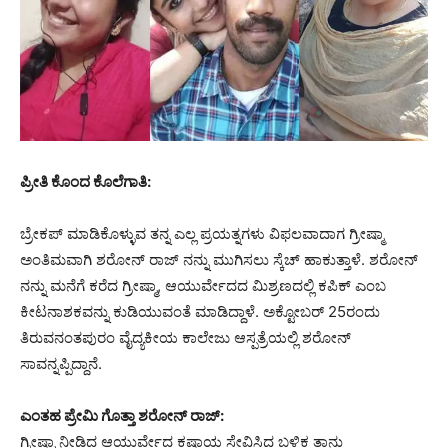
ಪ್ರೀತಿ ಕೊಂದ ಕೊಲೆಗಾತಿ:
ಬ್ರೇಕಪ್ ಮಾಡಿಕೊಳ್ಳುವ ತನ್ನ ಎಲ್ಲ ಪ್ರಯತ್ನಗಳು ವಿಫಲವಾದಾಗ ಗ್ರೀಷ್ಮಾ
ಅಂತಿಮವಾಗಿ ಶರೋನ್ ರಾಜ್ ನನ್ನು ಮುಗಿಸಲು ಸ್ಕೆಚ್ ಹಾಕುತ್ತಾಳೆ. ಶರೋನ್
ನನ್ನು ಮನೆಗೆ ಕರೆದ ಗ್ರೀಷ್ಮಾ, ಆಯುರ್ವೇದದ ಮಿಶ್ರಣದಲ್ಲಿ ಕಪಿಕ್ ಎಂಬ
ಕೀಟನಾಶಕವನ್ನು ಕುಡಿಯುವಂತೆ ಮಾಡಿದ್ದಾಳೆ. ಅಕ್ಟೋಬರ್ 25ರಂದು
ತಿರುವನಂತಪುರಂ ವೈದ್ಯಕೀಯ ಕಾಲೇಜು ಆಸ್ಪತ್ರೆಯಲ್ಲಿ ಶರೋನ್
ಸಾವನ್ನಪ್ಪಿದ್ದಾನೆ.
ಎಂತಹ ಪ್ರೇಮಿ ಗೊತ್ತಾ ಶರೋನ್ ರಾಜ್:
ಗ್ರೀಷ್ಮಾ ನೀಡಿದ ಆಯುರ್ವೇದ ಕಷಾಯ ಸೇವಿಸಿದ ಬಳಿಕ ತಾನು