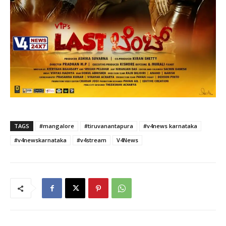
TAGS
#mangalore
#tiruvanantapura
#v4news karnataka
#v4newskarnataka
#v4stream
V4News