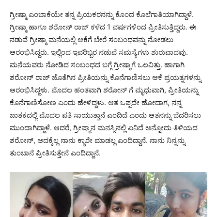
ಗ್ರೀಷ್ಮಾ ಎಂಬಾಕೆಯೇ ತನ್ನ ಪ್ರಿಯಕರನನ್ನು ಕೊಂದ ಕೊಲೆಗಾತಿಯಾಗಿದ್ದಾಳೆ.
ಗ್ರೀಷ್ಮಾ ಹಾಗೂ ಶರೋನ್ ರಾಜ್ ಕಳೆದ 1 ವರ್ಷಗಳಿಂದ ಪ್ರೀತಿಸುತ್ತಿದ್ದರು. ಈ
ನಡುವೆ ಗ್ರೀಷ್ಮಾ ಮನೆಯಲ್ಲಿ ಆಕೆಗೆ ಬೇರೆ ಸಂಬಂಧವನ್ನು ನೋಡಲು
ಆರಂಭಿಸಿದ್ದರು. ಇಲ್ಲಿಂದ ಇವರಿಬ್ಬರ ನಡುವೆ ಸಮಸ್ಯೆಗಳು ಶುರುವಾದವು.
ಮನೆಯವರು ನೋಡಿದ ಸಂಬಂಧದ ಬಗ್ಗೆ ಗ್ರೀಷ್ಮಾಗೆ ಒಲವಿತ್ತು. ಹಾಗಾಗಿ
ಶರೋನ್ ರಾಜ್ ಜೊತೆಗಿನ ಪ್ರೀತಿಯನ್ನು ಕೊನೆಗಾಣಿಸಲು ಆಕೆ ಪ್ರಯತ್ನಗಳನ್ನು
ಆರಂಭಿಸಿದ್ದಳು. ಮೊದಲ ಹಂತವಾಗಿ ಶರೋನ್ ಗೆ ಮೃಧುವಾಗಿ, ಪ್ರೀತಿಯನ್ನು
ಕೊನೆಗಾಣಿಸೋಣ ಎಂದು ಹೇಳಿದ್ದಳು. ಆತ ಒಪ್ಪದೇ ಹೋದಾಗ, ನನ್ನ
ಜಾತಕದಲ್ಲಿ ಮೊದಲ ಪತಿ ಸಾಯುತ್ತಾನೆ ಎಂದಿದೆ ಎಂದು ಆತನನ್ನು ಬೆದರಿಸಲು
ಮುಂದಾಗಿದ್ದಾಳೆ. ಆದರೆ, ಗ್ರೀಷ್ಮಾನ ಮನಸ್ಸಿನಲ್ಲಿ ಏನಿದೆ ಅನ್ನೋದು ತಿಳಿಯದ
ಶರೋನ್, ಅದಕ್ಕೆಲ್ಲ ನಾನು ಕ್ಯಾರೇ ಮಾಡಲ್ಲ ಎಂದಿದ್ದಾನೆ. ನಾನು ನಿನ್ನನ್ನು
ತುಂಬಾನೆ ಪ್ರೀತಿಸುತ್ತೇನೆ ಎಂದಿದ್ದಾನೆ.