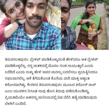
ತಿರುವನಂತಪುರಂ: ಬ್ರೇಕಪ್ ಮಾಡಿಕೊಳ್ಳುವಂತೆ ಹೇಳಿದರೂ ಆತ ಬ್ರೇಕಪ್
ಮಾಡಿಕೊಳ್ಳಲಿಲ್ಲ. ನನ್ನ ಜಾತಕದಲ್ಲಿ ಮೊದಲ ಗಂಡ ಸಾಯುತ್ತಾನೆ ಎಂದು
ಬರೆದಿದೆ ಎಂದು ಸುಳ್ಳು ಹೇಳಿ ಅವನ ಮನಸ್ಸು ಬದಲಿಸಲು ಪ್ರಯತ್ನಿಸಿದರೂ
ಸಫಲವಾಗಲಿಲ್ಲ. ಆಕೆ ತೆಗೆದುಕೊಂಡ ಕೊನೆಯ ದಾರಿ ಮಾತ್ರ ಅತ್ಯಂತ
ಕಠೋರವಾಗಿತ್ತು. ಕೇರಳದ ತಿರುವನಂತಪುರಂ ಮೂಲದ ಶರೋನ್ ರಾಜ್
ಎಂಬ ಯುವಕನ ನಿಗೂಢ ಸಾವು ಹೊಸ ತಿರುವು ಪಡೆದುಕೊಂಡಿದ್ದು,
ಪ್ರಿಯತಮೆಯೇ ಆತನನ್ನು ಪಾನೀಯದಲ್ಲಿ ವಿಷ ಬೆರೆಸಿ ಹತ್ಯೆ ಮಾಡಿರುವುದು
ಬೆಳಕಿಗೆ ಬಂದಿದೆ.