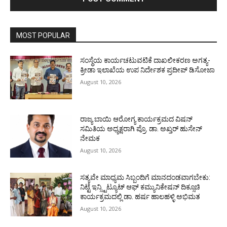
MOST POPULAR
ಸಂಸ್ಥೆಯ ಕಾರ್ಯಚಟುವಟಿಕೆ ದಾಖಲೀಕರಣ ಅಗತ್ಯ-
ಕ್ರೀಡಾ ಇಲಾಖೆಯ ಉಪ ನಿರ್ದೇಶಕ ಪ್ರದೀಪ್ ಡಿಸೋಜಾ
August 10, 2026
ರಾಜ್ಯ ಬಾಯಿ ಆರೋಗ್ಯ ಕಾರ್ಯಕ್ರಮದ ವಿಷನ್
ಸಮಿತಿಯ ಅಧ್ಯಕ್ಷರಾಗಿ ಪ್ರೊ. ಡಾ. ಅಖ್ತರ್ ಹುಸೇನ್
ನೇಮಕ
August 10, 2026
ಸತ್ಯವೇ ಮಾಧ್ಯಮ ಸಿಬ್ಬಂದಿಗೆ ಮಾನದಂಡವಾಗಬೇಕು:
ನಿಟ್ಟೆ ಇನ್ಸ್ಟಿಟ್ಯೂಟ್ ಆಫ್ ಕಮ್ಯುನಿಕೇಷನ್ ದಿಕ್ಸೂಚಿ
ಕಾರ್ಯಕ್ರಮದಲ್ಲಿ ಡಾ. ಹರ್ಷ ಹಾಲಹಳ್ಳಿ ಅಭಿಮತ
August 10, 2026