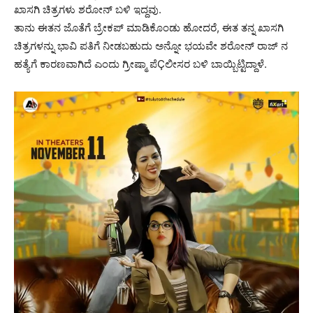
ಖಾಸಗಿ ಚಿತ್ರಗಳು ಶರೋನ್ ಬಳಿ ಇದ್ದವು.
ತಾನು ಈತನ ಜೊತೆಗೆ ಬ್ರೇಕಪ್ ಮಾಡಿಕೊಂಡು ಹೋದರೆ, ಈತ ತನ್ನ ಖಾಸಗಿ
ಚಿತ್ರಗಳನ್ನು ಭಾವಿ ಪತಿಗೆ ನೀಡಬಹುದು ಅನ್ನೋ ಭಯವೇ ಶರೋನ್ ರಾಜ್ ನ
ಹತ್ಯೆಗೆ ಕಾರಣವಾಗಿದೆ ಎಂದು ಗ್ರೀಷ್ಮಾ ಪೆÇಲೀಸರ ಬಳಿ ಬಾಯ್ಬಿಟ್ಟಿದ್ದಾಳೆ.