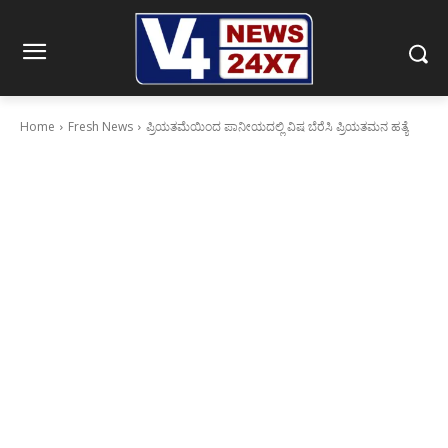
Home
Fresh News
ಪ್ರಿಯತಮೆಯಿಂದ ಪಾನೀಯದಲ್ಲಿ ವಿಷ ಬೆರೆಸಿ ಪ್ರಿಯತಮನ ಹತ್ಯೆ