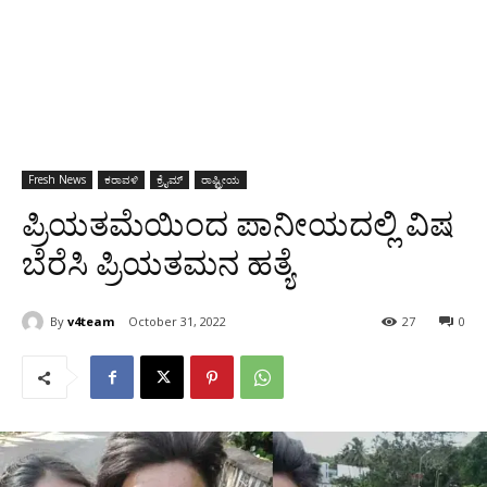
Fresh News
ಕರಾವಳಿ
ಕ್ರೈಮ್
ರಾಷ್ಟ್ರೀಯ
ಪ್ರಿಯತಮೆಯಿಂದ ಪಾನೀಯದಲ್ಲಿ ವಿಷ
ಬೆರೆಸಿ ಪ್ರಿಯತಮನ ಹತ್ಯೆ
By
v4team
October 31, 2022
27
0