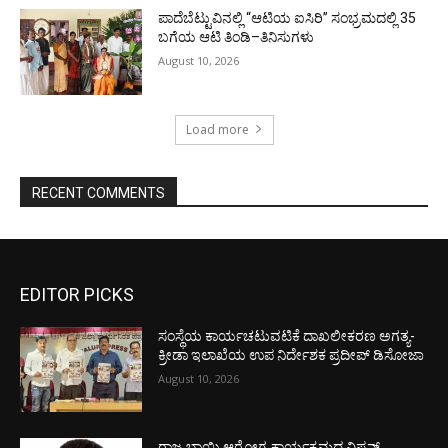
ಪಾದೆಬೆಟ್ಟುವಿನಲ್ಲಿ “ಆಟಿಯ ಐಸಿರಿ’’ ಸಂಭ್ರಮದಲ್ಲಿ 35
ಬಗೆಯ ಆಟಿ ತಿಂಡಿ–ತಿನಿಸುಗಳು
August 10, 2026
Load more
RECENT COMMENTS
EDITOR PICKS
ಸಂಸ್ಥೆಯ ಕಾರ್ಯಚಟುವಟಿಕೆ ದಾಖಲೀಕರಣ ಅಗತ್ಯ-
ಕ್ರೀಡಾ ಇಲಾಖೆಯ ಉಪ ನಿರ್ದೇಶಕ ಪ್ರದೀಪ್ ಡಿಸೋಜಾ
August 10, 2026
ರಾಜ್ಯ ಬಾಯಿ ಆರೋಗ್ಯ ಕಾರ್ಯಕ್ರಮದ ವಿಷನ್