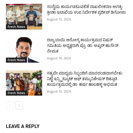
ಸಂಸ್ಥೆಯ ಕಾರ್ಯಚಟುವಟಿಕೆ ದಾಖಲೀಕರಣ ಅಗತ್ಯ-
ಕ್ರೀಡಾ ಇಲಾಖೆಯ ಉಪ ನಿರ್ದೇಶಕ ಪ್ರದೀಪ್ ಡಿಸೋಜಾ
August 10, 2026
Fresh News
ರಾಜ್ಯ ಬಾಯಿ ಆರೋಗ್ಯ ಕಾರ್ಯಕ್ರಮದ ವಿಷನ್
ಸಮಿತಿಯ ಅಧ್ಯಕ್ಷರಾಗಿ ಪ್ರೊ. ಡಾ. ಅಖ್ತರ್ ಹುಸೇನ್
ನೇಮಕ
August 10, 2026
Fresh News
ಸತ್ಯವೇ ಮಾಧ್ಯಮ ಸಿಬ್ಬಂದಿಗೆ ಮಾನದಂಡವಾಗಬೇಕು:
ನಿಟ್ಟೆ ಇನ್ಸ್ಟಿಟ್ಯೂಟ್ ಆಫ್ ಕಮ್ಯುನಿಕೇಷನ್ ದಿಕ್ಸೂಚಿ
ಕಾರ್ಯಕ್ರಮದಲ್ಲಿ ಡಾ. ಹರ್ಷ ಹಾಲಹಳ್ಳಿ ಅಭಿಮತ
August 10, 2026
Fresh News
LEAVE A REPLY