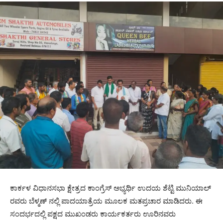
ಕಾರ್ಕಳ ವಿಧಾನಸಭಾ ಕ್ಷೇತ್ರದ ಕಾಂಗ್ರೆಸ್ ಅಭ್ಯರ್ಥಿ ಉದಯ ಶೆಟ್ಟಿ ಮುನಿಯಾಲ್
ರವರು ಬೆಳ್ಮಣ್ ನಲ್ಲಿ ಪಾದಯಾತ್ರೆಯ ಮೂಲಕ ಮತಪ್ರಚಾರ ಮಾಡಿದರು. ಈ
ಸಂದರ್ಭದಲ್ಲಿ ಪಕ್ಷದ ಮುಖಂಡರು ಕಾರ್ಯಕರ್ತರು ಊರಿನವರು