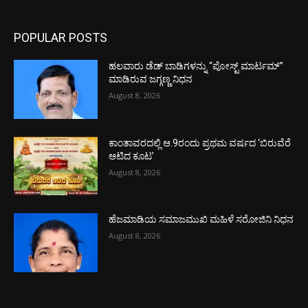
POPULAR POSTS
ಹಲವಾರು ಡೆಡ್ ಬಾಡಿಗಳನ್ನು “ಪೋಸ್ಟ್ ಮಾರ್ಟಮ್”
ಮಾಡಿರುವ ಜಗ್ಗಣ್ಣ ನಿಧನ
August 8, 2026
ಕಾಂತಾವರದಲ್ಲಿ ಆ.9ರಂದು ಪ್ರಥಮ ವರ್ಷದ ‘ಬಿರುವೆರೆ
ಆಟಿದ ಕೂಟ’
August 8, 2026
ಹೆಜಮಾಡಿಯ ಸಮಾಜಮುಖಿ ಮಹಿಳೆ ಸರೋಜಿನಿ ನಿಧನ
August 8, 2026