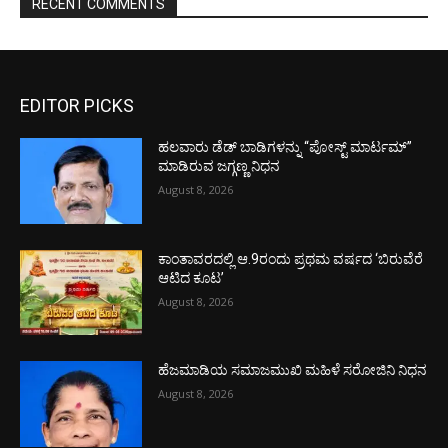
RECENT COMMENTS
EDITOR PICKS
ಹಲವಾರು ಡೆಡ್ ಬಾಡಿಗಳನ್ನು “ಪೋಸ್ಟ್ ಮಾರ್ಟಮ್”
ಮಾಡಿರುವ ಜಗ್ಗಣ್ಣ ನಿಧನ
August 8, 2026
ಕಾಂತಾವರದಲ್ಲಿ ಆ.9ರಂದು ಪ್ರಥಮ ವರ್ಷದ ‘ಬಿರುವೆರೆ
ಆಟಿದ ಕೂಟ’
August 8, 2026
ಹೆಜಮಾಡಿಯ ಸಮಾಜಮುಖಿ ಮಹಿಳೆ ಸರೋಜಿನಿ ನಿಧನ
August 8, 2026