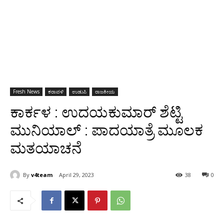
Fresh News
ಕರಾವಳಿ
ಉಡುಪಿ
ರಾಜಕೀಯ
ಕಾರ್ಕಳ : ಉದಯಕುಮಾರ್ ಶೆಟ್ಟಿ
ಮುನಿಯಾಲ್ : ಪಾದಯಾತ್ರೆ ಮೂಲಕ
ಮತಯಾಚನೆ
By
v4team
April 29, 2023
38
0