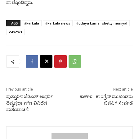
ಪಾಲ್ಗೊಂಡಿದ್ದರು.
TAGS
#karkala
#karkala news
#udaya kumar shetty muniyal
V4News
Previous article
Next article
ಪುತ್ತೂರಿನ ಜೆಡಿಎಸ್ ಅಭ್ಯರ್ಥಿ
ಕಾರ್ಕಳ : ಕಾಂಗ್ರೆಸ್‍ ಮುಖಂಡರು
ದಿವ್ಯಪ್ರಭಾ ಗೌಡ ವಿವಿಧೆಡೆ
ಬಿಜೆಪಿಗೆ ಸೇರ್ಪಡೆ
ಮತಯಾಚನೆ