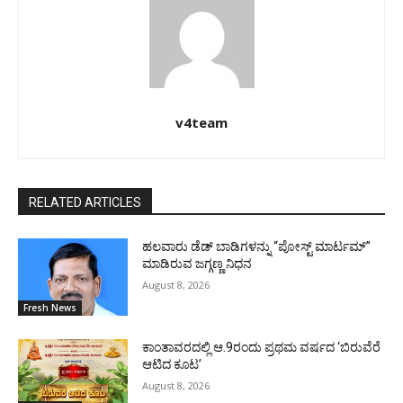
v4team
RELATED ARTICLES
ಹಲವಾರು ಡೆಡ್ ಬಾಡಿಗಳನ್ನು “ಪೋಸ್ಟ್ ಮಾರ್ಟಮ್”
ಮಾಡಿರುವ ಜಗ್ಗಣ್ಣ ನಿಧನ
August 8, 2026
Fresh News
ಕಾಂತಾವರದಲ್ಲಿ ಆ.9ರಂದು ಪ್ರಥಮ ವರ್ಷದ ‘ಬಿರುವೆರೆ
ಆಟಿದ ಕೂಟ’
August 8, 2026