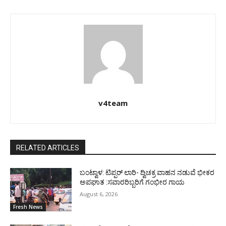
v4team
RELATED ARTICLES
ಬಂಟ್ವಾಳ: ಟಿಪ್ಪರ್ ಲಾರಿ- ದ್ವಿಚಕ್ರ ವಾಹನ ನಡುವೆ ಭೀಕರ
ಅಪಘಾತ :ಸವಾರರಿಬ್ಬರಿಗೆ ಗಂಭೀರ ಗಾಯ
August 6, 2026
Fresh News