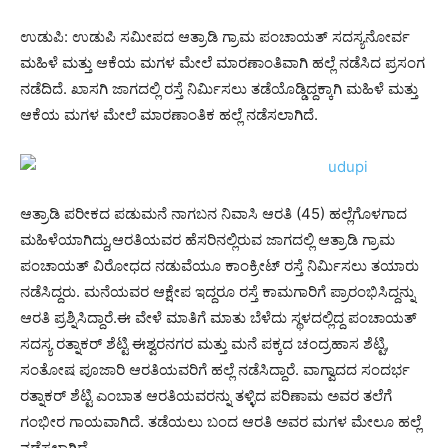
ಉಡುಪಿ: ಉಡುಪಿ ಸಮೀಪದ ಆತ್ರಾಡಿ ಗ್ರಾಮ ಪಂಚಾಯತ್ ಸದಸ್ಯನೋರ್ವ
ಮಹಿಳೆ ಮತ್ತು ಆಕೆಯ ಮಗಳ ಮೇಲೆ ಮಾರಣಾಂತಿವಾಗಿ ಹಲ್ಲೆ ನಡೆಸಿದ ಪ್ರಸಂಗ
ನಡೆದಿದೆ. ಖಾಸಗಿ ಜಾಗದಲ್ಲಿ ರಸ್ತೆ ನಿರ್ಮಿಸಲು ತಡೆಯೊಡ್ಡಿದ್ದಕ್ಕಾಗಿ ಮಹಿಳೆ ಮತ್ತು
ಆಕೆಯ ಮಗಳ ಮೇಲೆ ಮಾರಣಾಂತಿಕ ಹಲ್ಲೆ ನಡೆಸಲಾಗಿದೆ.
ಆತ್ರಾಡಿ ಪರೀಕದ ಪಡುಮನೆ ನಾಗಬನ ನಿವಾಸಿ ಆರತಿ (45) ಹಲ್ಲೆಗೊಳಗಾದ
ಮಹಿಳೆಯಾಗಿದ್ದು,ಆರತಿಯವರ ಹೆಸರಿನಲ್ಲಿರುವ ಜಾಗದಲ್ಲಿ ಆತ್ರಾಡಿ ಗ್ರಾಮ
ಪಂಚಾಯತ್ ವಿರೋಧದ ನಡುವೆಯೂ ಕಾಂಕ್ರೀಟ್ ರಸ್ತೆ ನಿರ್ಮಿಸಲು ತಯಾರು
ನಡೆಸಿದ್ದರು. ಮನೆಯವರ ಆಕ್ಷೇಪ ಇದ್ದರೂ ರಸ್ತೆ ಕಾಮಗಾರಿಗೆ ಪ್ರಾರಂಭಿಸಿದ್ದನ್ನು
ಆರತಿ ಪ್ರಶ್ನಿಸಿದ್ದಾರೆ.ಈ ವೇಳೆ ಮಾತಿಗೆ ಮಾತು ಬೆಳೆದು ಸ್ಥಳದಲ್ಲಿದ್ದ ಪಂಚಾಯತ್
ಸದಸ್ಯ ರತ್ನಾಕರ್ ಶೆಟ್ಟಿ ಈಶ್ವರನಗರ ಮತ್ತು ಮನೆ ಪಕ್ಕದ ಚಂದ್ರಹಾಸ ಶೆಟ್ಟಿ,
ಸಂತೋಷ ಪೂಜಾರಿ ಆರತಿಯವರಿಗೆ ಹಲ್ಲೆ ನಡೆಸಿದ್ದಾರೆ. ವಾಗ್ವಾದದ ಸಂದರ್ಭ
ರತ್ನಾಕರ್ ಶೆಟ್ಟಿ ಎಂಬಾತ ಆರತಿಯವರನ್ನು ತಳ್ಳಿದ ಪರಿಣಾಮ ಅವರ ತಲೆಗೆ
ಗಂಭೀರ ಗಾಯವಾಗಿದೆ. ತಡೆಯಲು ಬಂದ ಆರತಿ ಅವರ ಮಗಳ ಮೇಲೂ ಹಲ್ಲೆ
ನಡೆಸಲಾಗಿದೆ.