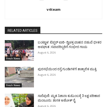
v4team
RELATED ARTICLES
ಬಂಟ್ವಾಳ: ಟಿಪ್ಪರ್ ಲಾರಿ- ದ್ವಿಚಕ್ರ ವಾಹನ ನಡುವೆ ಭೀಕರ
ಅಪಘಾತ :ಸವಾರರಿಬ್ಬರಿಗೆ ಗಂಭೀರ ಗಾಯ
August 6, 2026
Fresh News
ಪುರಸಭೆಯಿಂದ ರಸ್ತೆ ಗುಂಡಿಗಳಿಗೆ ತಾತ್ಕಾಲಿಕ ಮುಕ್ತಿ
August 6, 2026
Fresh News
ಸಾರೆಪುಣಿ: ಮೃತ ನಿಶಾನಾ ಕುಟುಂಬಕ್ಕೆ 3 ಲಕ್ಷ ಪರಿಹಾರ
ಮಂಜೂರು: ಶಾಸಕ ಅಶೋಕ್ ರೈ
August 6, 2026