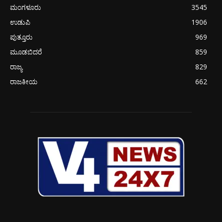
ಮಂಗಳೂರು
3545
ಉಡುಪಿ
1906
ಪುತ್ತೂರು
969
ಮೂಡಬಿದರೆ
859
ರಾಜ್ಯ
829
ರಾಜಕೀಯ
662