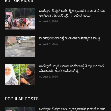
EDITOR PICKS
ಬಂಟ್ವಾಳ: ಟಿಪ್ಪರ್ ಲಾರಿ- ದ್ವಿಚಕ್ರ ವಾಹನ ನಡುವೆ ಭೀಕರ
ಅಪಘಾತ :ಸವಾರರಿಬ್ಬರಿಗೆ ಗಂಭೀರ ಗಾಯ
August 6, 2026
ಪುರಸಭೆಯಿಂದ ರಸ್ತೆ ಗುಂಡಿಗಳಿಗೆ ತಾತ್ಕಾಲಿಕ ಮುಕ್ತಿ
August 6, 2026
ಸಾರೆಪುಣಿ: ಮೃತ ನಿಶಾನಾ ಕುಟುಂಬಕ್ಕೆ 3 ಲಕ್ಷ ಪರಿಹಾರ
ಮಂಜೂರು: ಶಾಸಕ ಅಶೋಕ್ ರೈ
August 6, 2026
POPULAR POSTS
ಬಂಟ್ವಾಳ: ಟಿಪ್ಪರ್ ಲಾರಿ- ದ್ವಿಚಕ್ರ ವಾಹನ ನಡುವೆ ಭೀಕರ