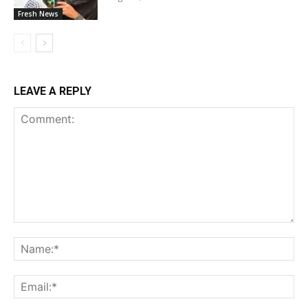
Fresh News
LEAVE A REPLY
Comment:
Na
Ema