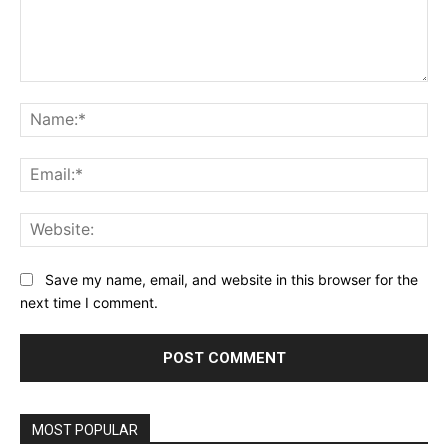
Comment:
Na
Ema
Web
Save my name, email, and website in this browser for the
next time I comment.
MOST POPULAR