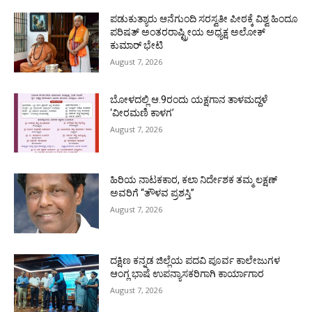
ಪಡುಕುತ್ಯಾರು ಆನೆಗುಂದಿ ಸರಸ್ವತೀ ಪೀಠಕ್ಕೆ ವಿಶ್ವ ಹಿಂದೂ
ಪರಿಷತ್ ಅಂತರರಾಷ್ಟ್ರೀಯ ಅಧ್ಯಕ್ಷ ಅಲೋಕ್
ಕುಮಾರ್ ಭೇಟಿ
August 7, 2026
ಬೋಳದಲ್ಲಿ ಆ.9ರಂದು ಯಕ್ಷಗಾನ ತಾಳಮದ್ದಳೆ
‘ವೀರಮಣಿ ಕಾಳಗ’
August 7, 2026
ಹಿರಿಯ ನಾಟಕಕಾರ, ಕಲಾ ನಿರ್ದೇಶಕ ತಮ್ಮ ಲಕ್ಷಣ್
ಅವರಿಗೆ “ತೌಳವ ಪ್ರಶಸ್ತಿ”
August 7, 2026
ದಕ್ಷಿಣ ಕನ್ನಡ ಜಿಲ್ಲೆಯ ಪದವಿ ಪೂರ್ವ ಕಾಲೇಜುಗಳ
ಆಂಗ್ಲ ಭಾಷೆ ಉಪನ್ಯಾಸಕರಿಗಾಗಿ ಕಾರ್ಯಾಗಾರ
August 7, 2026