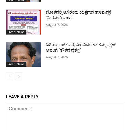
ಬೋಳದಲ್ಲಿ ಆ.9ರಂದು ಯಕ್ಷಗಾನ ತಾಳಮದ್ದಳೆ
‘ವೀರಮಣಿ ಕಾಳಗ’
August 7, 2026
Fresh News
ಹಿರಿಯ ನಾಟಕಕಾರ, ಕಲಾ ನಿರ್ದೇಶಕ ತಮ್ಮ ಲಕ್ಷಣ್
ಅವರಿಗೆ “ತೌಳವ ಪ್ರಶಸ್ತಿ”
August 7, 2026
Fresh News
LEAVE A REPLY