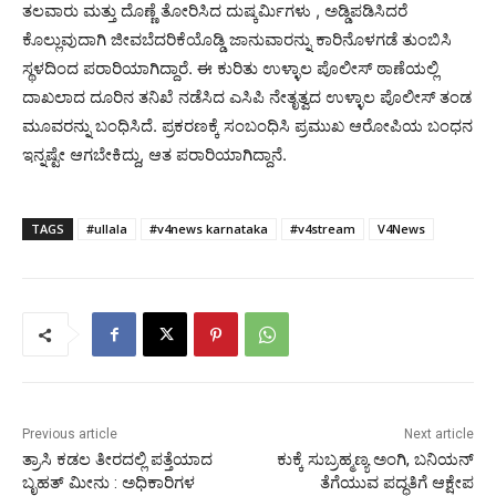
ತಲವಾರು ಮತ್ತು ದೊಣ್ಣೆ ತೋರಿಸಿದ ದುಷ್ಕರ್ಮಿಗಳು , ಅಡ್ಡಿಪಡಿಸಿದರೆ
ಕೊಲ್ಲುವುದಾಗಿ ಜೀವಬೆದರಿಕೆಯೊಡ್ಡಿ ಜಾನುವಾರನ್ನು ಕಾರಿನೊಳಗಡೆ ತುಂಬಿಸಿ
ಸ್ಥಳದಿಂದ ಪರಾರಿಯಾಗಿದ್ದಾರೆ‌. ಈ ಕುರಿತು ಉಳ್ಳಾಲ ಪೊಲೀಸ್ ಠಾಣೆಯಲ್ಲಿ
ದಾಖಲಾದ ದೂರಿನ ತನಿಖೆ ನಡೆಸಿದ ಎಸಿಪಿ ನೇತೃತ್ವದ ಉಳ್ಳಾಲ ಪೊಲೀಸ್ ತಂಡ
ಮೂವರನ್ನು ಬಂಧಿಸಿದೆ. ಪ್ರಕರಣಕ್ಕೆ ಸಂಬಂಧಿಸಿ ಪ್ರಮುಖ ಆರೋಪಿಯ ಬಂಧನ
ಇನ್ನಷ್ಟೇ ಆಗಬೇಕಿದ್ದು, ಆತ ಪರಾರಿಯಾಗಿದ್ದಾನೆ.
TAGS
#ullala
#v4news karnataka
#v4stream
V4News
Previous article
Next article
ತ್ರಾಸಿ ಕಡಲ ತೀರದಲ್ಲಿ ಪತ್ತೆಯಾದ
ಕುಕ್ಕೆ ಸುಬ್ರಹ್ಮಣ್ಯ ಅಂಗಿ, ಬನಿಯನ್
ಬೃಹತ್ ಮೀನು : ಅಧಿಕಾರಿಗಳ
ತೆಗೆಯುವ ಪದ್ಧತಿಗೆ ಆಕ್ಷೇಪ