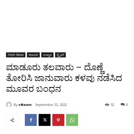
Fresh News
ಕರಾವಳಿ
ಉಳ್ಳಾಳ
ಕ್ರೈಮ್
ಮಾಡೂರು ತಲವಾರು – ದೊಣ್ಣೆ
ತೋರಿಸಿ ಜಾನುವಾರು ಕಳವು ನಡೆಸಿದ
ಮೂವರ ಬಂಧನ
By
v4team
September 22, 2022
52
0