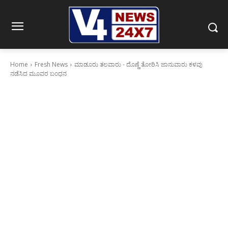
Home
Fresh News
ಮಾಡೂರು ತಲವಾರು - ದೊಣ್ಣೆ ತೋರಿಸಿ ಜಾನುವಾರು ಕಳವು
ನಡೆಸಿದ ಮೂವರ ಬಂಧನ