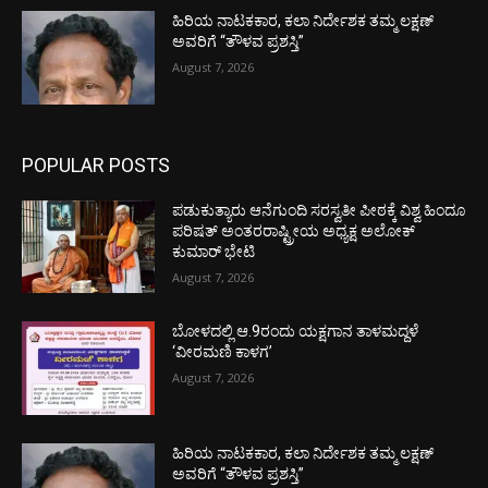
ಹಿರಿಯ ನಾಟಕಕಾರ, ಕಲಾ ನಿರ್ದೇಶಕ ತಮ್ಮ ಲಕ್ಷಣ್
ಅವರಿಗೆ “ತೌಳವ ಪ್ರಶಸ್ತಿ”
August 7, 2026
POPULAR POSTS
ಪಡುಕುತ್ಯಾರು ಆನೆಗುಂದಿ ಸರಸ್ವತೀ ಪೀಠಕ್ಕೆ ವಿಶ್ವ ಹಿಂದೂ
ಪರಿಷತ್ ಅಂತರರಾಷ್ಟ್ರೀಯ ಅಧ್ಯಕ್ಷ ಅಲೋಕ್
ಕುಮಾರ್ ಭೇಟಿ
August 7, 2026
ಬೋಳದಲ್ಲಿ ಆ.9ರಂದು ಯಕ್ಷಗಾನ ತಾಳಮದ್ದಳೆ
‘ವೀರಮಣಿ ಕಾಳಗ’
August 7, 2026
ಹಿರಿಯ ನಾಟಕಕಾರ, ಕಲಾ ನಿರ್ದೇಶಕ ತಮ್ಮ ಲಕ್ಷಣ್
ಅವರಿಗೆ “ತೌಳವ ಪ್ರಶಸ್ತಿ”