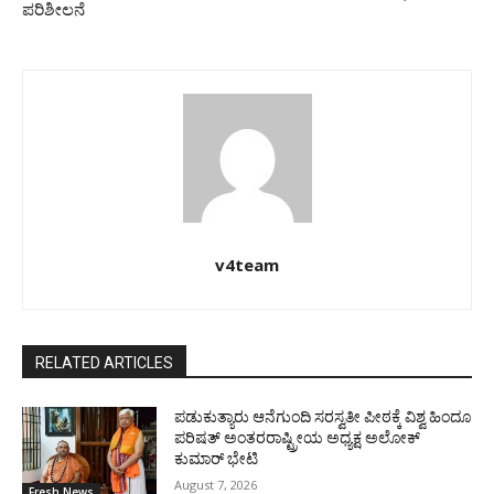
ಪರಿಶೀಲನೆ
v4team
RELATED ARTICLES
ಪಡುಕುತ್ಯಾರು ಆನೆಗುಂದಿ ಸರಸ್ವತೀ ಪೀಠಕ್ಕೆ ವಿಶ್ವ ಹಿಂದೂ
ಪರಿಷತ್ ಅಂತರರಾಷ್ಟ್ರೀಯ ಅಧ್ಯಕ್ಷ ಅಲೋಕ್
ಕುಮಾರ್ ಭೇಟಿ
August 7, 2026
Fresh News