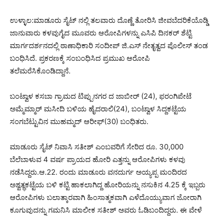
ಉಳ್ಳಾಲ:ಮಾಡೂರು ಸೈಟ್ ನಲ್ಲಿ ತಲವಾರು ದೊಣ್ಣೆ ತೋರಿಸಿ ಜೀವಬೆದರಿಕೆಯೊಡ್ಡಿ
ಜಾನುವಾರು ಕಳವುಗೈದ ಮೂವರು ಆರೋಪಿಗಳನ್ನು ಎಸಿಪಿ ದಿನಕರ್ ಶೆಟ್ಟಿ
ಮಾರ್ಗದರ್ಶನದಲ್ಲಿ ಠಾಣಾಧಿಕಾರಿ ಸಂದೀಪ್ ಜಿ.ಎಸ್ ನೇತೃತ್ವದ ಪೊಲೀಸ್ ತಂಡ
ಬಂಧಿಸಿದೆ. ಪ್ರಕರಣಕ್ಕೆ ಸಂಬಂಧಿಸಿದ ಪ್ರಮುಖ ಆರೋಪಿ
ತಲೆಮರೆಸಿಕೊಂಡಿದ್ದಾನೆ.
ಬಂಟ್ವಾಳ ಕಸಬಾ ಗ್ರಾಮದ ಟಿಪ್ಪುನಗರ ದ ಜಾಬೀರ್ (24), ಫರಂಗಿಪೇಟೆ
ಅಮ್ಮೆಮ್ಮಾರ್ ಮಸೀದಿ ಬಳಿಯ ಹೈದರಾಲಿ(24), ಬಂಟ್ವಾಳ ಸಿದ್ದಕಟ್ಟೆಯ
ಸಂಗಬೆಟ್ಟುವಿನ ಮುಹಮ್ಮದ್ ಆರೀಫ್(30) ಬಂಧಿತರು.
ಮಾಡೂರು ಸೈಟ್ ನಿವಾಸಿ ಸತೀಶ್ ಎಂಬವರಿಗೆ ಸೇರಿದ ರೂ. 30,000
ಬೆಲೆಬಾಳುವ 4 ವರ್ಷ ಪ್ರಾಯದ ಹೋರಿ ಎತ್ತನ್ನು ಆರೋಪಿಗಳು ಕಳವು
ನಡೆಸಿದ್ದರು.ಆ.22. ರಂದು ಮಾಡೂರು ವನದುರ್ಗ ಅಯ್ಯಪ್ಪ ಮಂದಿರದ
ಅಶ್ವತ್ಥಕಟ್ಟೆಯ ಬಳಿ ಕಟ್ಟಿ ಹಾಕಲಾಗಿದ್ದ ಹೋರಿಯನ್ನು ನಸುಕಿನ 4.25 ಕ್ಕೆ ಇಬ್ಬರು
ಆರೋಪಿಗಳು ಬಲಾತ್ಕಾರವಾಗಿ ಹಿಂಸಾತ್ಮಕವಾಗಿ ಎಳೆದೊಯ್ಯುವಾಗ ಜೋರಾಗಿ
ಕೂಗುವುದನ್ನು ಗಮನಿಸಿ ಮಾಲೀಕ ಸತೀಶ್ ಅವರು ಓಡಿಬಂದಿದ್ದರು. ಈ ವೇಳೆ