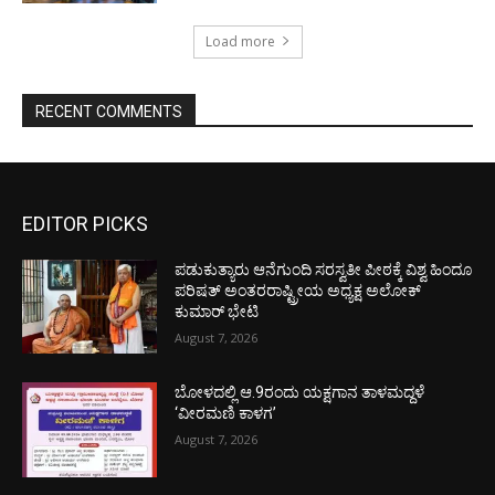
Load more
RECENT COMMENTS
EDITOR PICKS
ಪಡುಕುತ್ಯಾರು ಆನೆಗುಂದಿ ಸರಸ್ವತೀ ಪೀಠಕ್ಕೆ ವಿಶ್ವ ಹಿಂದೂ
ಪರಿಷತ್ ಅಂತರರಾಷ್ಟ್ರೀಯ ಅಧ್ಯಕ್ಷ ಅಲೋಕ್
ಕುಮಾರ್ ಭೇಟಿ
August 7, 2026
ಬೋಳದಲ್ಲಿ ಆ.9ರಂದು ಯಕ್ಷಗಾನ ತಾಳಮದ್ದಳೆ
‘ವೀರಮಣಿ ಕಾಳಗ’
August 7, 2026