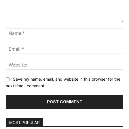
Comment:
Na
Ema
Web
Save my name, email, and website in this browser for the
next time I comment.
MOST POPULAR