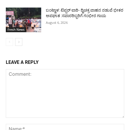
ಬಂಟ್ವಾಳ: ಟಿಪ್ಪರ್ ಲಾರಿ- ದ್ವಿಚಕ್ರ ವಾಹನ ನಡುವೆ ಭೀಕರ
ಅಪಘಾತ :ಸವಾರರಿಬ್ಬರಿಗೆ ಗಂಭೀರ ಗಾಯ
August 6, 2026
Fresh News
LEAVE A REPLY
Comment:
Na