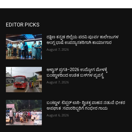
EDITOR PICKS
ದಕ್ಷಿಣ ಕನ್ನಡ ಜಿಲ್ಲೆಯ ಪದವಿ ಪೂರ್ವ ಕಾಲೇಜುಗಳ
ಆಂಗ್ಲ ಭಾಷೆ ಉಪನ್ಯಾಸಕರಿಗಾಗಿ ಕಾರ್ಯಾಗಾರ
August 7, 2026
ಆಳ್ವಾಸ್ ಪ್ರಗತಿ–2026 ಉದ್ಯೋಗ ಮೇಳಕ್ಕೆ
ಬಂಟ್ವಾಳದಿಂದ ಉಚಿತ ಬಸ್‌ಗಳ ವ್ಯವಸ್ಥೆ
August 7, 2026
ಬಂಟ್ವಾಳ: ಟಿಪ್ಪರ್ ಲಾರಿ- ದ್ವಿಚಕ್ರ ವಾಹನ ನಡುವೆ ಭೀಕರ
ಅಪಘಾತ :ಸವಾರರಿಬ್ಬರಿಗೆ ಗಂಭೀರ ಗಾಯ
August 6, 2026