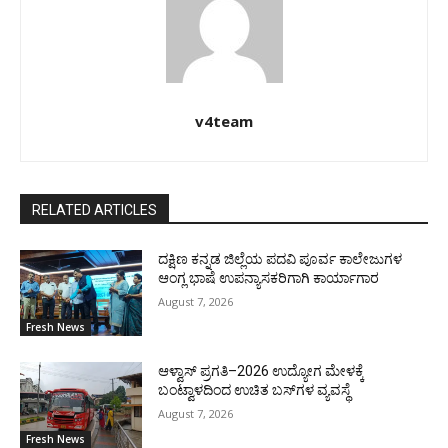
v4team
RELATED ARTICLES
ದಕ್ಷಿಣ ಕನ್ನಡ ಜಿಲ್ಲೆಯ ಪದವಿ ಪೂರ್ವ ಕಾಲೇಜುಗಳ
ಆಂಗ್ಲ ಭಾಷೆ ಉಪನ್ಯಾಸಕರಿಗಾಗಿ ಕಾರ್ಯಾಗಾರ
August 7, 2026
Fresh News
ಆಳ್ವಾಸ್ ಪ್ರಗತಿ–2026 ಉದ್ಯೋಗ ಮೇಳಕ್ಕೆ
ಬಂಟ್ವಾಳದಿಂದ ಉಚಿತ ಬಸ್‌ಗಳ ವ್ಯವಸ್ಥೆ
August 7, 2026
Fresh News