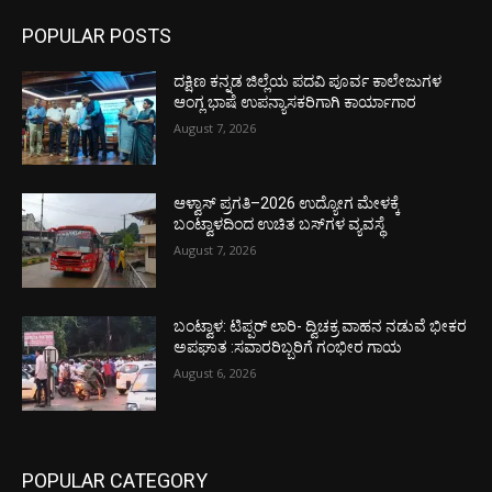
POPULAR POSTS
ದಕ್ಷಿಣ ಕನ್ನಡ ಜಿಲ್ಲೆಯ ಪದವಿ ಪೂರ್ವ ಕಾಲೇಜುಗಳ
ಆಂಗ್ಲ ಭಾಷೆ ಉಪನ್ಯಾಸಕರಿಗಾಗಿ ಕಾರ್ಯಾಗಾರ
August 7, 2026
ಆಳ್ವಾಸ್ ಪ್ರಗತಿ–2026 ಉದ್ಯೋಗ ಮೇಳಕ್ಕೆ
ಬಂಟ್ವಾಳದಿಂದ ಉಚಿತ ಬಸ್‌ಗಳ ವ್ಯವಸ್ಥೆ
August 7, 2026
ಬಂಟ್ವಾಳ: ಟಿಪ್ಪರ್ ಲಾರಿ- ದ್ವಿಚಕ್ರ ವಾಹನ ನಡುವೆ ಭೀಕರ
ಅಪಘಾತ :ಸವಾರರಿಬ್ಬರಿಗೆ ಗಂಭೀರ ಗಾಯ
August 6, 2026
POPULAR CATEGORY