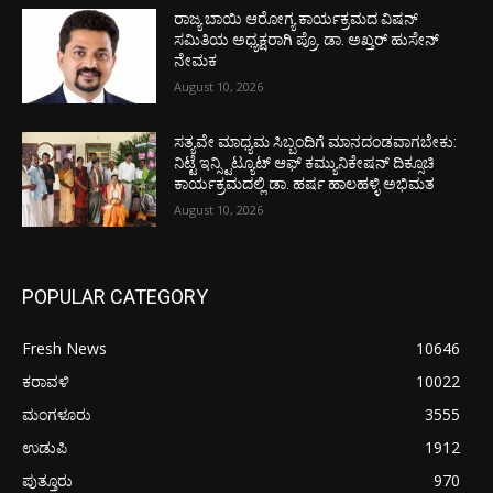
ರಾಜ್ಯ ಬಾಯಿ ಆರೋಗ್ಯ ಕಾರ್ಯಕ್ರಮದ ವಿಷನ್
ಸಮಿತಿಯ ಅಧ್ಯಕ್ಷರಾಗಿ ಪ್ರೊ. ಡಾ. ಅಖ್ತರ್ ಹುಸೇನ್
ನೇಮಕ
August 10, 2026
ಸತ್ಯವೇ ಮಾಧ್ಯಮ ಸಿಬ್ಬಂದಿಗೆ ಮಾನದಂಡವಾಗಬೇಕು:
ನಿಟ್ಟೆ ಇನ್ಸ್ಟಿಟ್ಯೂಟ್ ಆಫ್ ಕಮ್ಯುನಿಕೇಷನ್ ದಿಕ್ಸೂಚಿ
ಕಾರ್ಯಕ್ರಮದಲ್ಲಿ ಡಾ. ಹರ್ಷ ಹಾಲಹಳ್ಳಿ ಅಭಿಮತ
August 10, 2026
POPULAR CATEGORY
Fresh News
10646
ಕರಾವಳಿ
10022
ಮಂಗಳೂರು
3555
ಉಡುಪಿ
1912
ಪುತ್ತೂರು
970