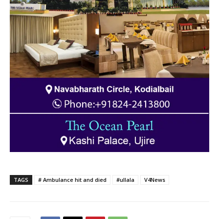
TAGS
# Ambulance hit and died
#ullala
V4News