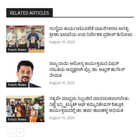
RELATED ARTICLES
ಸಂಸ್ಥೆಯ ಕಾರ್ಯಚಟುವಟಿಕೆ ದಾಖಲೀಕರಣ ಅಗತ್ಯ-
ಕ್ರೀಡಾ ಇಲಾಖೆಯ ಉಪ ನಿರ್ದೇಶಕ ಪ್ರದೀಪ್ ಡಿಸೋಜಾ
August 10, 2026
Fresh News
ರಾಜ್ಯ ಬಾಯಿ ಆರೋಗ್ಯ ಕಾರ್ಯಕ್ರಮದ ವಿಷನ್
ಸಮಿತಿಯ ಅಧ್ಯಕ್ಷರಾಗಿ ಪ್ರೊ. ಡಾ. ಅಖ್ತರ್ ಹುಸೇನ್
ನೇಮಕ
August 10, 2026
Fresh News
ಸತ್ಯವೇ ಮಾಧ್ಯಮ ಸಿಬ್ಬಂದಿಗೆ ಮಾನದಂಡವಾಗಬೇಕು:
ನಿಟ್ಟೆ ಇನ್ಸ್ಟಿಟ್ಯೂಟ್ ಆಫ್ ಕಮ್ಯುನಿಕೇಷನ್ ದಿಕ್ಸೂಚಿ
ಕಾರ್ಯಕ್ರಮದಲ್ಲಿ ಡಾ. ಹರ್ಷ ಹಾಲಹಳ್ಳಿ ಅಭಿಮತ
August 10, 2026
Fresh News