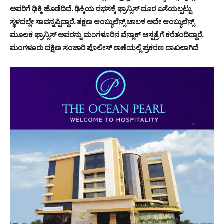
ಅವರಿಗೆ ಢಿಕ್ಕಿ ಹೊಡೆದಿದೆ. ಢಿಕ್ಕಿಯ ರಭಸಕ್ಕೆ ಫ್ರಾನ್ಸಿಸ್ ದೂರ ಎಸೆಯಲ್ಪಟ್ಟು
ಸ್ಥಳದಲ್ಲೇ ಸಾವನ್ನಪ್ಪಿದ್ದಾರೆ. ತಕ್ಷಣ ಆಂಬ್ಯುಲೆನ್ಸ್ ಚಾಲಕ ಅದೇ ಆಂಬ್ಯುಲೆನ್ಸ್
ಮೂಲಕ ಫ್ರಾನ್ಸಿಸ್ ಅವರನ್ನು ಮಂಗಳೂರಿನ ವೆನ್ಲಾಕ್ ಆಸ್ಪತ್ರೆಗೆ ಕರೆತಂದಿದ್ದಾರೆ.
ಮಂಗಳೂರು ದಕ್ಷಿಣ ಸಂಚಾರಿ ಪೊಲೀಸ್ ಠಾಣೆಯಲ್ಲಿ ಪ್ರಕರಣ ದಾಖಲಾಗಿದೆ