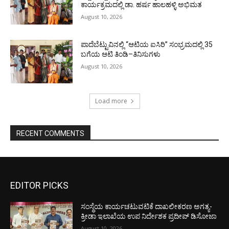
ಕಾರ್ಯಕ್ರಮದಲ್ಲಿ ಡಾ. ಹರ್ಷ ಹಾಲಹಳ್ಳಿ ಅಭಿಮತ
August 10, 2026
ಪಾದೆಬೆಟ್ಟುವಿನಲ್ಲಿ “ಆಟಿಯ ಐಸಿರಿ’’ ಸಂಭ್ರಮದಲ್ಲಿ 35
ಬಗೆಯ ಆಟಿ ತಿಂಡಿ–ತಿನಿಸುಗಳು
August 10, 2026
Load more
RECENT COMMENTS
EDITOR PICKS
ಸಂಸ್ಥೆಯ ಕಾರ್ಯಚಟುವಟಿಕೆ ದಾಖಲೀಕರಣ ಅಗತ್ಯ-
ಕ್ರೀಡಾ ಇಲಾಖೆಯ ಉಪ ನಿರ್ದೇಶಕ ಪ್ರದೀಪ್ ಡಿಸೋಜಾ
August 10, 2026