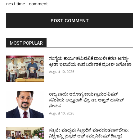
next time I comment.
MOST POPULAR
ಸಂಸ್ಥೆಯ ಕಾರ್ಯಚಟುವಟಿಕೆ ದಾಖಲೀಕರಣ ಅಗತ್ಯ-
ಕ್ರೀಡಾ ಇಲಾಖೆಯ ಉಪ ನಿರ್ದೇಶಕ ಪ್ರದೀಪ್ ಡಿಸೋಜಾ
August 10, 2026
ರಾಜ್ಯ ಬಾಯಿ ಆರೋಗ್ಯ ಕಾರ್ಯಕ್ರಮದ ವಿಷನ್
ಸಮಿತಿಯ ಅಧ್ಯಕ್ಷರಾಗಿ ಪ್ರೊ. ಡಾ. ಅಖ್ತರ್ ಹುಸೇನ್
ನೇಮಕ
August 10, 2026
ಸತ್ಯವೇ ಮಾಧ್ಯಮ ಸಿಬ್ಬಂದಿಗೆ ಮಾನದಂಡವಾಗಬೇಕು:
ನಿಟ್ಟೆ ಇನ್ಸ್ಟಿಟ್ಯೂಟ್ ಆಫ್ ಕಮ್ಯುನಿಕೇಷನ್ ದಿಕ್ಸೂಚಿ