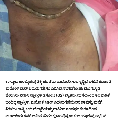
ಉಳ್ಳಾಲ: ಆಂಬ್ಯುಲೆನ್ಸ್ ಢಿಕ್ಕಿ ಹೊಡೆದು ಪಾದಚಾರಿ ಸಾವನ್ನಪ್ಪಿದ ಘಟನೆ ತಲಪಾಡಿ
ಮರೋಳಿ ಬಾರ್ ಎದುರುಗಡೆ ಸಂಭವಿಸಿದೆ. ಕಾಸರಗೋಡು ಮಂಗಲ್ಪಾಡಿ
ಹೇರೂರು ನಿವಾಸಿ ಫ್ರಾನ್ಸಿಸ್ ಡಿಸೋಜ (62) ಮೃತರು. ಮನೆಯಿಂದ ತಲಪಾಡಿಗೆ
ಬಂದಿದ್ದ ಫ್ರಾನ್ಸಿಸ್, ಮರೋಳಿ ಬಾರ್ ಎದುರುಗಡೆಯಿಂದ ವಾಪಸ್ಸು ಮನೆಗೆ
ತೆರಳಲು ರಾಷ್ಟ್ರೀಯ ಹೆದ್ದಾರಿಯನ್ನು ದಾಟುವ ಸಂದರ್ಭ ಕೇರಳದಿಂದ
ಮಂಗಳೂರು ಕಡೆಗೆ ಅಮಿತ ವೇಗದಲ್ಲಿ ಬರುತ್ತಿದ್ದ ಖಾಲಿ ಆಂಬ್ಯುಲೆನ್ಸ್ ಫ್ರಾನ್ಸಿಸ್