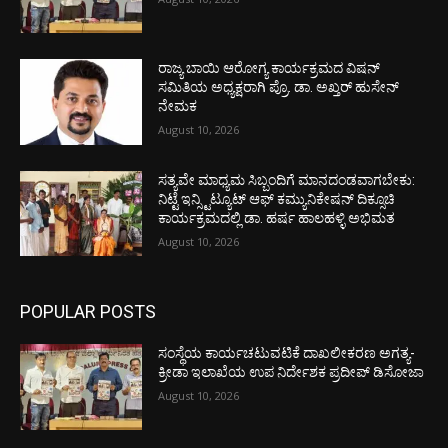
ರಾಜ್ಯ ಬಾಯಿ ಆರೋಗ್ಯ ಕಾರ್ಯಕ್ರಮದ ವಿಷನ್
ಸಮಿತಿಯ ಅಧ್ಯಕ್ಷರಾಗಿ ಪ್ರೊ. ಡಾ. ಅಖ್ತರ್ ಹುಸೇನ್
ನೇಮಕ
August 10, 2026
ಸತ್ಯವೇ ಮಾಧ್ಯಮ ಸಿಬ್ಬಂದಿಗೆ ಮಾನದಂಡವಾಗಬೇಕು:
ನಿಟ್ಟೆ ಇನ್ಸ್ಟಿಟ್ಯೂಟ್ ಆಫ್ ಕಮ್ಯುನಿಕೇಷನ್ ದಿಕ್ಸೂಚಿ
ಕಾರ್ಯಕ್ರಮದಲ್ಲಿ ಡಾ. ಹರ್ಷ ಹಾಲಹಳ್ಳಿ ಅಭಿಮತ
August 10, 2026
POPULAR POSTS
ಸಂಸ್ಥೆಯ ಕಾರ್ಯಚಟುವಟಿಕೆ ದಾಖಲೀಕರಣ ಅಗತ್ಯ-
ಕ್ರೀಡಾ ಇಲಾಖೆಯ ಉಪ ನಿರ್ದೇಶಕ ಪ್ರದೀಪ್ ಡಿಸೋಜಾ
August 10, 2026