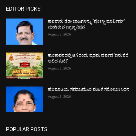
EDITOR PICKS
ಹಲವಾರು ಡೆಡ್ ಬಾಡಿಗಳನ್ನು “ಪೋಸ್ಟ್ ಮಾರ್ಟಮ್”
ಮಾಡಿರುವ ಜಗ್ಗಣ್ಣ ನಿಧನ
August 8, 2026
ಕಾಂತಾವರದಲ್ಲಿ ಆ.9ರಂದು ಪ್ರಥಮ ವರ್ಷದ ‘ಬಿರುವೆರೆ
ಆಟಿದ ಕೂಟ’
August 8, 2026
ಹೆಜಮಾಡಿಯ ಸಮಾಜಮುಖಿ ಮಹಿಳೆ ಸರೋಜಿನಿ ನಿಧನ
August 8, 2026
POPULAR POSTS