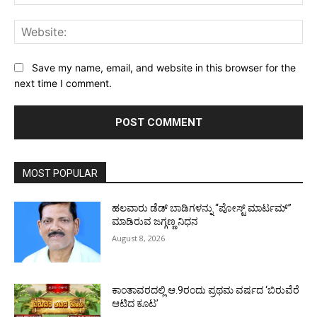
Web
Save my name, email, and website in this browser for the
next time I comment.
MOST POPULAR
ಹಲವಾರು ಡೆಡ್ ಬಾಡಿಗಳನ್ನು “ಪೋಸ್ಟ್ ಮಾರ್ಟಮ್”
ಮಾಡಿರುವ ಜಗ್ಗಣ್ಣ ನಿಧನ
August 8, 2026
ಕಾಂತಾವರದಲ್ಲಿ ಆ.9ರಂದು ಪ್ರಥಮ ವರ್ಷದ ‘ಬಿರುವೆರೆ
ಆಟಿದ ಕೂಟ’