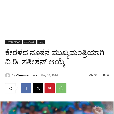
Fresh News
ರಾಜಕೀಯ
ರಾಜ್ಯ
ಕೇರಳದ ನೂತನ ಮುಖ್ಯಮಂತ್ರಿಯಾಗಿ
ವಿ.ಡಿ. ಸತೀಶನ್‌ ಆಯ್ಕೆ
By
V4newseditors
May 14, 2026
54
0