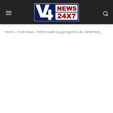
Home
Fresh News
ಕೇರಳದ ನೂತನ ಮುಖ್ಯಮಂತ್ರಿಯಾಗಿ ವಿ.ಡಿ. ಸತೀಶನ್‌ ಆಯ್ಕೆ