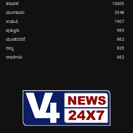
ಕರಾವಳಿ
10005
ಮಂಗಳೂರು
3548
ಉಡುಪಿ
1907
ಪುತ್ತೂರು
969
ಮೂಡಬಿದರೆ
862
ರಾಜ್ಯ
829
ರಾಜಕೀಯ
662