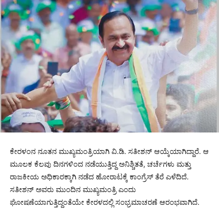
ಕೇರಳಂನ ನೂತನ ಮುಖ್ಯಮಂತ್ರಿಯಾಗಿ ವಿ.ಡಿ. ಸತೀಶನ್ ಆಯ್ಕೆಯಾಗಿದ್ದಾರೆ. ಆ
ಮೂಲಕ ಕೆಲವು ದಿನಗಳಿಂದ ನಡೆಯುತ್ತಿದ್ದ ಅನಿಶ್ಚಿತತೆ, ಚರ್ಚೆಗಳು ಮತ್ತು
ರಾಜಕೀಯ ಅಧಿಕಾರಕ್ಕಾಗಿ ನಡೆದ ಹೋರಾಟಕ್ಕೆ ಕಾಂಗ್ರೆಸ್ ತೆರೆ ಎಳೆದಿದೆ.
ಸತೀಶನ್ ಅವರು ಮುಂದಿನ ಮುಖ್ಯಮಂತ್ರಿ ಎಂದು
ಘೋಷಣೆಯಾಗುತ್ತಿದ್ದಂತೆಯೇ ಕೇರಳದಲ್ಲಿ ಸಂಭ್ರಮಾಚರಣೆ ಆರಂಭವಾಗಿದೆ.