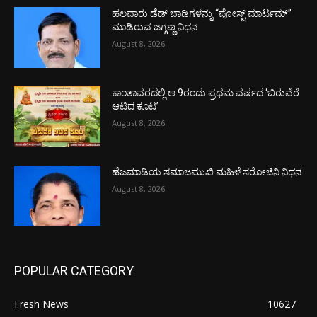
ಹಲವಾರು ಡೆಡ್ ಬಾಡಿಗಳನ್ನು “ಪೋಸ್ಟ್ ಮಾರ್ಟಮ್”
ಮಾಡಿರುವ ಜಗ್ಗಣ್ಣ ನಿಧನ
August 8, 2026
ಕಾಂತಾವರದಲ್ಲಿ ಆ.9ರಂದು ಪ್ರಥಮ ವರ್ಷದ ‘ಬಿರುವೆರೆ
ಆಟಿದ ಕೂಟ’
August 8, 2026
ಹೆಜಮಾಡಿಯ ಸಮಾಜಮುಖಿ ಮಹಿಳೆ ಸರೋಜಿನಿ ನಿಧನ
August 8, 2026
POPULAR CATEGORY
Fresh News
10627