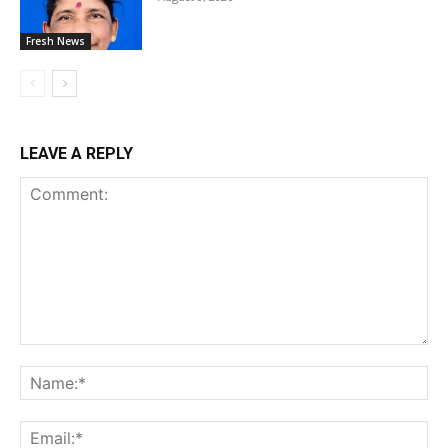
Fresh News
LEAVE A REPLY
Comment:
Na
Ema