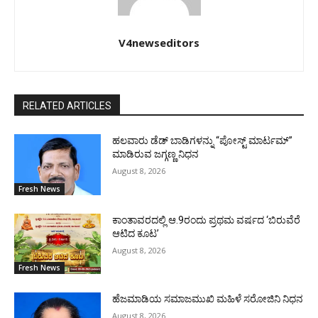
V4newseditors
RELATED ARTICLES
ಹಲವಾರು ಡೆಡ್ ಬಾಡಿಗಳನ್ನು “ಪೋಸ್ಟ್ ಮಾರ್ಟಮ್”
ಮಾಡಿರುವ ಜಗ್ಗಣ್ಣ ನಿಧನ
August 8, 2026
Fresh News
ಕಾಂತಾವರದಲ್ಲಿ ಆ.9ರಂದು ಪ್ರಥಮ ವರ್ಷದ ‘ಬಿರುವೆರೆ
ಆಟಿದ ಕೂಟ’
August 8, 2026
Fresh News
ಹೆಜಮಾಡಿಯ ಸಮಾಜಮುಖಿ ಮಹಿಳೆ ಸರೋಜಿನಿ ನಿಧನ
August 8, 2026