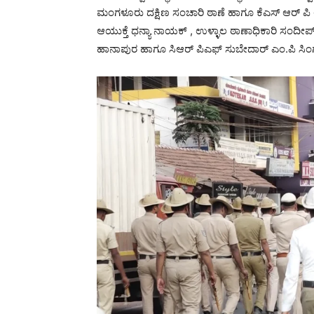
ಮಂಗಳೂರು ದಕ್ಷಿಣ ಸಂಚಾರಿ ಠಾಣೆ ಹಾಗೂ ಕೆಎಸ್ ಆರ್ 
ಆಯುಕ್ತೆ ಧನ್ಯಾ ನಾಯಕ್ , ಉಳ್ಳಾಲ ಠಾಣಾಧಿಕಾರಿ ಸಂದೀ
ಹಾನಾಪುರ ಹಾಗೂ ಸಿಆರ್ ಪಿಎಫ್ ಸುಬೇದಾರ್ ಎಂ.ಪಿ ಸಿಂಗ್ ನ