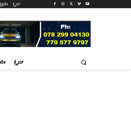
ಶೈಕ್ಷಣಿಕ
ಕ್ರೈಮ್
್ಷಣಿಕ
ಕ್ರೈಮ್