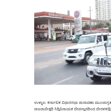
ಉಳ್ಳಾಲ: ಕರ್ನಾಟಕ ವಿಧಾನಸಭಾ ಚುನಾವಣಾ ಮುಂಜಾಗ್ರತಾ ಕ್
ರಾಜರಾಜೇಶ್ವರಿ ಸಿದ್ಧಿವಿನಾಯಕ ದೇವಸ್ಥಾನದಿಂದ ದೇರಳಕಟ್ಟೆಯ 