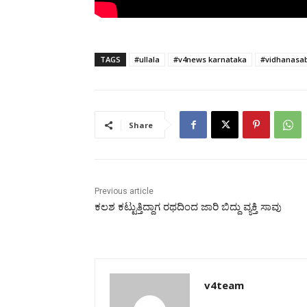
TAGS
#ullala
#v4news karnataka
#vidhanasab
Share
Previous article
ಕಲಶ ಕಟ್ಟುತ್ತಿದ್ದಾಗ ರಥದಿಂದ ಜಾರಿ ಬಿದ್ದು ವ್ಯಕ್ತಿ ಸಾವು
v4team