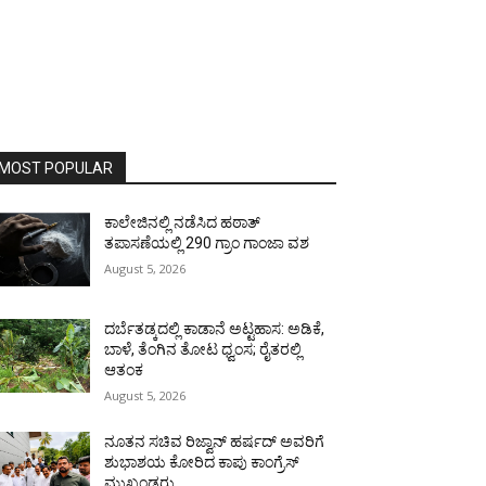
MOST POPULAR
ಕಾಲೇಜಿನಲ್ಲಿ ನಡೆಸಿದ ಹಠಾತ್
ತಪಾಸಣೆಯಲ್ಲಿ 290 ಗ್ರಾಂ ಗಾಂಜಾ ವಶ
August 5, 2026
ದರ್ಬೆತಡ್ಕದಲ್ಲಿ ಕಾಡಾನೆ ಅಟ್ಟಹಾಸ: ಅಡಿಕೆ,
ಬಾಳೆ, ತೆಂಗಿನ ತೋಟ ಧ್ವಂಸ; ರೈತರಲ್ಲಿ
ಆತಂಕ
August 5, 2026
ನೂತನ ಸಚಿವ ರಿಜ್ವಾನ್ ಹರ್ಷದ್ ಅವರಿಗೆ
ಶುಭಾಶಯ ಕೋರಿದ ಕಾಪು ಕಾಂಗ್ರೆಸ್
ಮುಖಂಡರು