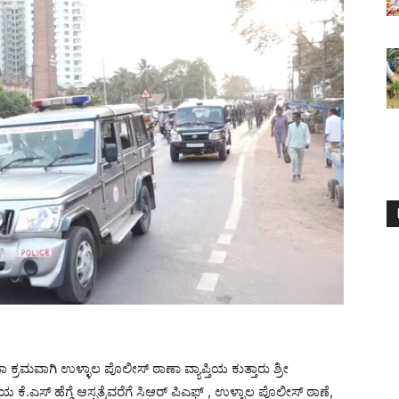
ರಮವಾಗಿ ಉಳ್ಳಾಲ ಪೊಲೀಸ್ ಠಾಣಾ ವ್ಯಾಪ್ತಿಯ ಕುತ್ತಾರು ಶ್ರೀ
ಕೆ.ಎಸ್ ಹೆಗ್ಡೆ ಆಸ್ಪತ್ರೆವರೆಗೆ ಸಿಆರ್ ಪಿಎಫ್ , ಉಳ್ಳಾಲ ಪೊಲೀಸ್ ಠಾಣೆ,