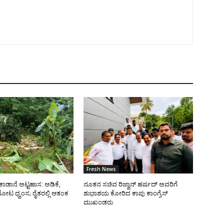
Fresh News
ಿ ಕಾಡಾನೆ ಅಟ್ಟಹಾಸ: ಅಡಿಕೆ,
ನೂತನ ಸಚಿವ ರಿಜ್ವಾನ್ ಹರ್ಷದ್ ಅವರಿಗೆ
 ತೋಟ ಧ್ವಂಸ; ರೈತರಲ್ಲಿ ಆತಂಕ
ಶುಭಾಶಯ ಕೋರಿದ ಕಾಪು ಕಾಂಗ್ರೆಸ್
ಮುಖಂಡರು