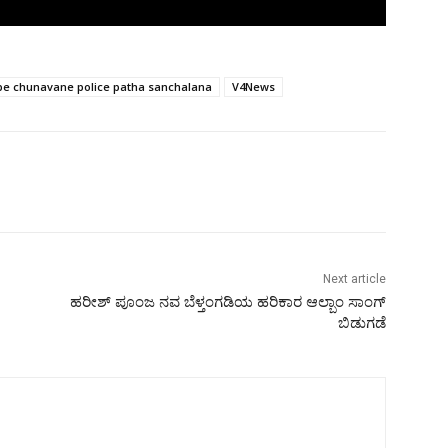
e chunavane police patha sanchalana
V4News
Next article
ಹರೀಶ್ ಪೂಂಜ ನವ ಬೆಳ್ತಂಗಡಿಯ ಹರಿಕಾರ ಆಲ್ಬಾಂ ಸಾಂಗ್
ಬಿಡುಗಡೆ