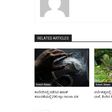
RELATED ARTICLES
Fresh News
Fresh News
ಕಾಲೇಜಿನಲ್ಲಿ ನಡೆಸಿದ ಹಠಾತ್
ದರ್ಬೆತಡ್ಕದಲ್ಲ
ತಪಾಸಣೆಯಲ್ಲಿ 290 ಗ್ರಾಂ ಗಾಂಜಾ ವಶ
ಬಾಳೆ, ತೆಂಗಿನ