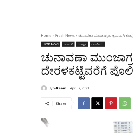
Home
Fresh News
ಚುನಾವಣಾ ಮುಂಜಾಗ್ರತಾ ಕ್ರಮವಾಗಿ ಕುತ್
Fresh News
ಕರಾವಳಿ
ಉಳ್ಳಾಳ
ರಾಜಕೀಯ
ಚುನಾವಣಾ ಮುಂಜಾಗ್ರತಾ
ದೇರಳಕಟ್ಟೆವರೆಗೆ ಪ
By
v4team
April 7, 2023
Share