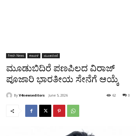
Fresh News
ಕರಾವಳಿ
ಮೂಡಬಿದರೆ
ಮೂಡುಬಿದಿರೆ ಪಣಪಿಲದ ವಿರಾಜ್
ಪೂಜಾರಿ ಭಾರತೀಯ ಸೇನೆಗೆ ಆಯ್ಕೆ
By
V4newseditors
June 5, 2026
62
0