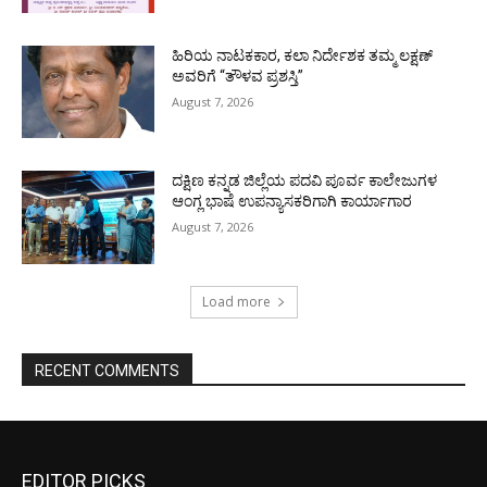
ಹಿರಿಯ ನಾಟಕಕಾರ, ಕಲಾ ನಿರ್ದೇಶಕ ತಮ್ಮ ಲಕ್ಷಣ್
ಅವರಿಗೆ “ತೌಳವ ಪ್ರಶಸ್ತಿ”
August 7, 2026
ದಕ್ಷಿಣ ಕನ್ನಡ ಜಿಲ್ಲೆಯ ಪದವಿ ಪೂರ್ವ ಕಾಲೇಜುಗಳ
ಆಂಗ್ಲ ಭಾಷೆ ಉಪನ್ಯಾಸಕರಿಗಾಗಿ ಕಾರ್ಯಾಗಾರ
August 7, 2026
Load more
RECENT COMMENTS
EDITOR PICKS