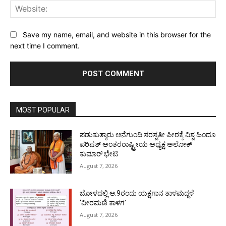
Web
Save my name, email, and website in this browser for the
next time I comment.
MOST POPULAR
ಪಡುಕುತ್ಯಾರು ಆನೆಗುಂದಿ ಸರಸ್ವತೀ ಪೀಠಕ್ಕೆ ವಿಶ್ವ ಹಿಂದೂ
ಪರಿಷತ್ ಅಂತರರಾಷ್ಟ್ರೀಯ ಅಧ್ಯಕ್ಷ ಅಲೋಕ್
ಕುಮಾರ್ ಭೇಟಿ
August 7, 2026
ಬೋಳದಲ್ಲಿ ಆ.9ರಂದು ಯಕ್ಷಗಾನ ತಾಳಮದ್ದಳೆ
‘ವೀರಮಣಿ ಕಾಳಗ’
August 7, 2026