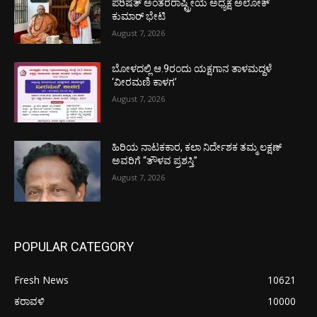
ಪರಿಷತ್ ಅಂತರರಾಷ್ಟ್ರೀಯ ಅಧ್ಯಕ್ಷ ಅಲೋಕ್
ಕುಮಾರ್ ಭೇಟಿ
August 7, 2026
ಬೋಳದಲ್ಲಿ ಆ.9ರಂದು ಯಕ್ಷಗಾನ ತಾಳಮದ್ದಳೆ
‘ವೀರಮಣಿ ಕಾಳಗ’
August 7, 2026
ಹಿರಿಯ ನಾಟಕಕಾರ, ಕಲಾ ನಿರ್ದೇಶಕ ತಮ್ಮ ಲಕ್ಷಣ್
ಅವರಿಗೆ “ತೌಳವ ಪ್ರಶಸ್ತಿ”
August 7, 2026
POPULAR CATEGORY
Fresh News
10621
ಕರಾವಳಿ
10000