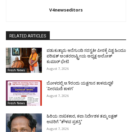
V4newseditors
RELATED ARTICLES
ಪಡುಕುತ್ಯಾರು ಆನೆಗುಂದಿ ಸರಸ್ವತೀ ಪೀಠಕ್ಕೆ ವಿಶ್ವ ಹಿಂದೂ
ಪರಿಷತ್ ಅಂತರರಾಷ್ಟ್ರೀಯ ಅಧ್ಯಕ್ಷ ಅಲೋಕ್
ಕುಮಾರ್ ಭೇಟಿ
August 7, 2026
Fresh News
ಬೋಳದಲ್ಲಿ ಆ.9ರಂದು ಯಕ್ಷಗಾನ ತಾಳಮದ್ದಳೆ
‘ವೀರಮಣಿ ಕಾಳಗ’
August 7, 2026
Fresh News
ಹಿರಿಯ ನಾಟಕಕಾರ, ಕಲಾ ನಿರ್ದೇಶಕ ತಮ್ಮ ಲಕ್ಷಣ್
ಅವರಿಗೆ “ತೌಳವ ಪ್ರಶಸ್ತಿ”
August 7, 2026