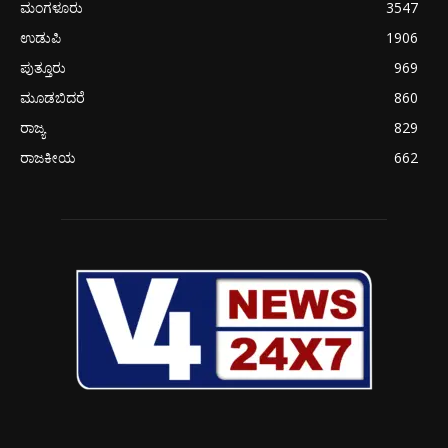
ಮಂಗಳೂರು
3547
ಉಡುಪಿ
1906
ಪುತ್ತೂರು
969
ಮೂಡಬಿದರೆ
860
ರಾಜ್ಯ
829
ರಾಜಕೀಯ
662