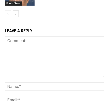
Fresh News
LEAVE A REPLY
Comment:
Na
Ema