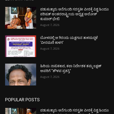
ಪಡುಕುತ್ಯಾರು ಆನೆಗುಂದಿ ಸರಸ್ವತೀ ಪೀಠಕ್ಕೆ ವಿಶ್ವ ಹಿಂದೂ
ಪರಿಷತ್ ಅಂತರರಾಷ್ಟ್ರೀಯ ಅಧ್ಯಕ್ಷ ಅಲೋಕ್
ಕುಮಾರ್ ಭೇಟಿ
August 7, 2026
ಬೋಳದಲ್ಲಿ ಆ.9ರಂದು ಯಕ್ಷಗಾನ ತಾಳಮದ್ದಳೆ
‘ವೀರಮಣಿ ಕಾಳಗ’
August 7, 2026
ಹಿರಿಯ ನಾಟಕಕಾರ, ಕಲಾ ನಿರ್ದೇಶಕ ತಮ್ಮ ಲಕ್ಷಣ್
ಅವರಿಗೆ “ತೌಳವ ಪ್ರಶಸ್ತಿ”
August 7, 2026
POPULAR POSTS
ಪಡುಕುತ್ಯಾರು ಆನೆಗುಂದಿ ಸರಸ್ವತೀ ಪೀಠಕ್ಕೆ ವಿಶ್ವ ಹಿಂದೂ