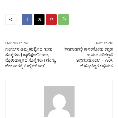
Previous article
Next article
ಗೂಗಲ್‌ನ ಅಮ್ಮ ಹುಟ್ಟಿಸಿದ ಗಂಡು
“ಗಡಿನಾಡಿನಲ್ಲಿ ಕಾಸರಗೋಡು ಕನ್ನಡ
ಸೊಳ್ಳೆಗಳು | ಕ್ಯಾಲಿಫೋರ್ನಿಯಾ,
ಗ್ರಾಮದ ಪರಿಕಲ್ಪನೆ
ಫ್ಲೋರಿಡಾಕ್ಕಿಳಿದ ಸೊಳ್ಳೆಗಳು | ಡೆಂಗ್ಯು,
ಅಭಿನಂದನೀಯ” – ಎಲ್.
ಜಿಕಾ ನಾಶಕ್ಕೆ ಸೊಳ್ಳೆಗಳ ದಾಳಿ
ಜಿ.ಜ್ಯೋತಿಶ್ವರ ಅಭಿಮತ