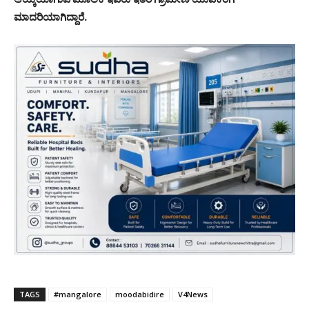
ಮಾದರಿಯಾಗಿದ್ದಾರೆ.
TAGS
#mangalore
moodabidire
V4News