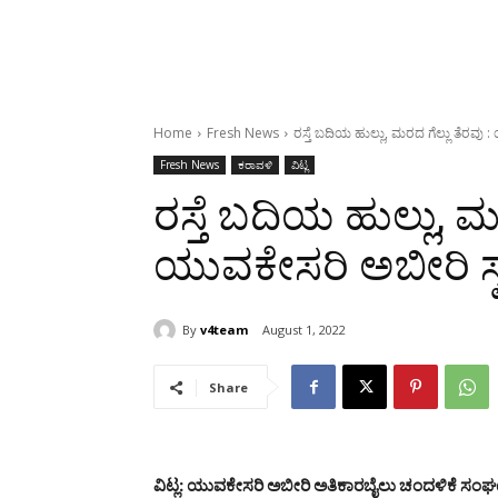
Home
Fresh News
ರಸ್ತೆ ಬದಿಯ ಹುಲ್ಲು, ಮರದ ಗೆಲ್ಲು ತೆರವು 
Fresh News
ಕರಾವಳಿ
ವಿಟ್ಲ
ರಸ್ತೆ ಬದಿಯ ಹುಲ್ಲು, ಮ
ಯುವಕೇಸರಿ ಅಬೀರಿ ಸ್
By
v4team
August 1, 2022
Share
ವಿಟ್ಲ: ಯುವಕೇಸರಿ ಅಬೀರಿ ಅತಿಕಾರಬೈಲು ಚಂದಳಿಕೆ ಸಂ