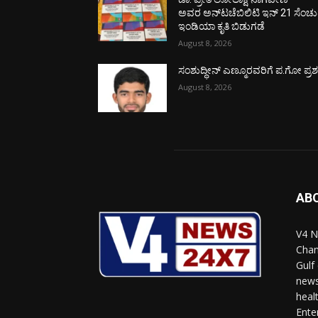
ಅವರ ಅನ್‌ಟಚೆಬಿಲಿಟಿ ಇನ್ 21 ಸೆಂಚು
ಇಂಡಿಯಾ ಕೃತಿ ಬಿಡುಗಡೆ
August 8, 2026
ಸಂಶುದ್ಧೀನ್ ಎಣ್ಮೂರವರಿಗೆ ಪ.ಗೋ ಪ್ರಶಸ್
August 8, 2026
AB
V4 N
Chan
Gulf
news
heal
Ente