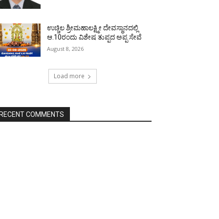
ಉಚ್ಚಿಲ ಶ್ರೀಮಹಾಲಕ್ಷ್ಮೀ ದೇವಸ್ಥಾನದಲ್ಲಿ
ಆ.10ರಂದು ವಿಶೇಷ ತುಪ್ಪದ ಅಪ್ಪ ಸೇವೆ
August 8, 2026
Load more
RECENT COMMENTS