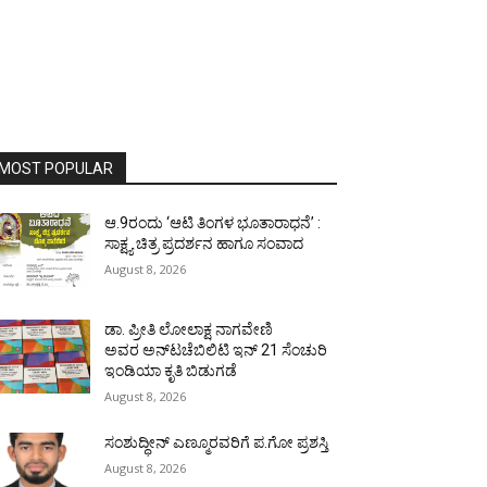
MOST POPULAR
ಆ.9ರಂದು ‘ಆಟಿ ತಿಂಗಳ ಭೂತಾರಾಧನೆ’ :
ಸಾಕ್ಷ್ಯ ಚಿತ್ರ ಪ್ರದರ್ಶನ ಹಾಗೂ ಸಂವಾದ
August 8, 2026
ಡಾ. ಪ್ರೀತಿ ಲೋಲಾಕ್ಷ ನಾಗವೇಣಿ
ಅವರ ಅನ್‌ಟಚೆಬಿಲಿಟಿ ಇನ್ 21 ಸೆಂಚುರಿ
ಇಂಡಿಯಾ ಕೃತಿ ಬಿಡುಗಡೆ
August 8, 2026
ಸಂಶುದ್ಧೀನ್ ಎಣ್ಮೂರವರಿಗೆ ಪ.ಗೋ ಪ್ರಶಸ್ತಿ
August 8, 2026