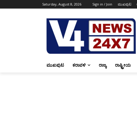
Saturday, August 8, 2026
Sign in / Join
ಮುಖಪುಟ
ಮುಖಪುಟ
ಕರಾವಳಿ
ರಾಜ್ಯ
ರಾಷ್ಟ್ರೀಯ