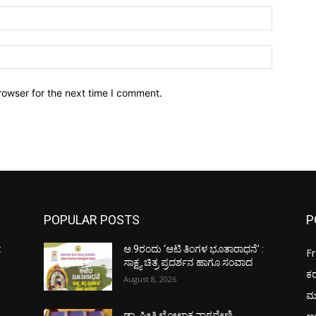
Email:*
Website:
rowser for the next time I comment.
POPULAR POSTS
P
:
ಆ.9ರಂದು ‘ಆಟಿ ತಿಂಗಳ ಭೂತಾರಾಧನೆ’ :
F
ಸಾಕ್ಷ್ಯ ಚಿತ್ರ ಪ್ರದರ್ಶನ ಹಾಗೂ ಸಂವಾದ
ಕ
August 8, 2026
ಮ
ಡಾ. ಪ್ರೀತಿ ಲೋಲಾಕ್ಷ ನಾಗವೇಣಿ