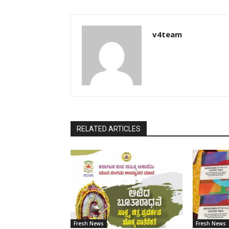
v4team
RELATED ARTICLES
Fresh News
Fresh News