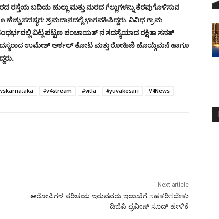
 ರಸ್ತೆಯ ಬದಿಯ ಹುಲ್ಲು ಮತ್ತು ಮರದ ಗೆಲ್ಲುಗಳನ್ನು ತೆರವುಗೊಳಿಸುವ
ಚ್ಚು ಸದಸ್ಯರು ಶ್ರಮದಾನದಲ್ಲಿ ಭಾಗವಹಿಸಿದ್ದರು. ವಿವಿಧ ಗ್ರಾಮ
ಧರ್ಭದಲ್ಲಿ ವಿಟ್ಲ ಪಟ್ಟಣ ಪಂಚಾಯತ್ ನ ಸದಸ್ಯೆಯಾದ ರಕ್ಷಿತಾ ಸನತ್
ನ ಸದಸ್ಯರಾದ ಉಮೇಶ್ ಅರ್ಕಲ್ ತೋಟ ಮತ್ತು ರೋಹಿಣಿ ಹೊಯ್ಗೆಮನೆ ಹಾಗೂ
್ದರು.
wskarnataka
#v4stream
#vitla
#yuvakesari
V4News
Next article
ಆರೋಪಿಗಳ ಪರಿಚಯ ಇರುವವರು ಇಲಾಖೆಗೆ ಸಹಕರಿಸಬೇಕು
,ಡಿಜಿಪಿ ಪ್ರವೀಣ್ ಸೂದ್ ಹೇಳಿಕೆ