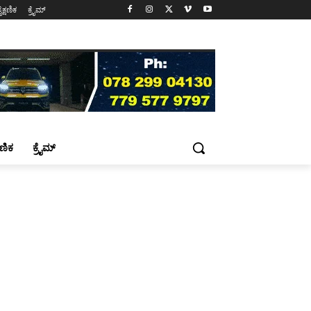
ೈಕ್ಷಣಿಕ
ಕ್ರೈಮ್
್ಷಣಿಕ
ಕ್ರೈಮ್