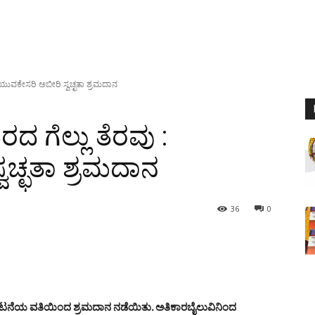
: ಯುವಕೇಸರಿ ಅಬೀರಿ ಸ್ವಚ್ಛತಾ ಶ್ರಮದಾನ
ರದ ಗೆಲ್ಲು ತೆರವು :
ವಚ್ಛತಾ ಶ್ರಮದಾನ
36
0
ಘಟನೆಯ ವತಿಯಿಂದ ಶ್ರಮದಾನ ನಡೆಯಿತು. ಅತಿಕಾರಬೈಲುವಿನಿಂದ