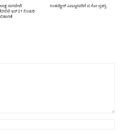
ೋಲಾಕ್ಷ ನಾಗವೇಣಿ
ಸಂಶುದ್ಧೀನ್ ಎಣ್ಮೂರವರಿಗೆ ಪ.ಗೋ ಪ್ರಶಸ್ತಿ
ಿಲಿಟಿ ಇನ್ 21 ಸೆಂಚುರಿ
 ಬಿಡುಗಡೆ
Name:*