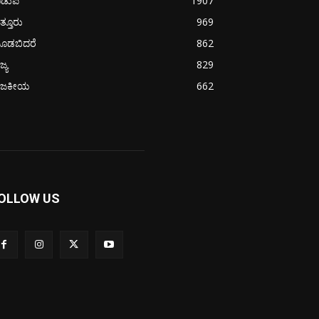
ಡುಪಿ
1907
ತ್ತೂರು
969
ೂಡಬಿದರೆ
862
ಜ್ಯ
829
ಾಜಕೀಯ
662
OLLOW US