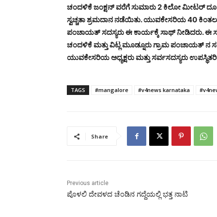
ಚಂದಳಿಕೆ ಜಂಕ್ಷನ್ ವರೆಗೆ ಸುಮಾರು 2 ಕಿಲೋ ಮೀಟರ್ ದೂರದ
ಸ್ವಚ್ಚತಾ ಶ್ರಮದಾನ ನಡೆಯಿತು. ಯುವಕೇಸರಿಯ 40 ಕಿಂತಲೂ ಹೆ
ಪಂಚಾಯತ್ ಸದಸ್ಯರು ಈ ಕಾರ್ಯಕ್ಕೆ ಸಾಥ್ ನೀಡಿದರು. ಈ ಸಂ
ಚಂದಳಿಕೆ ಮತ್ತು ವಿಟ್ಲ ಮೂಡ್ನೂರು ಗ್ರಾಮ ಪಂಚಾಯತ್ 
ಯುವಕೇಸರಿಯ ಅಧ್ಯಕ್ಷರು ಮತ್ತು ಸರ್ವಸದಸ್ಯರು ಉಪಸ್ಥಿತರಿದ
TAGS
#mangalore
#v4news karnataka
#v4ne
Share
Previous article
ಪೊಳಲಿ ದೇವಳದ ಚೆಂಡಿನ ಗದ್ದೆಯಲ್ಲಿ ಭತ್ತ ನಾಟಿ