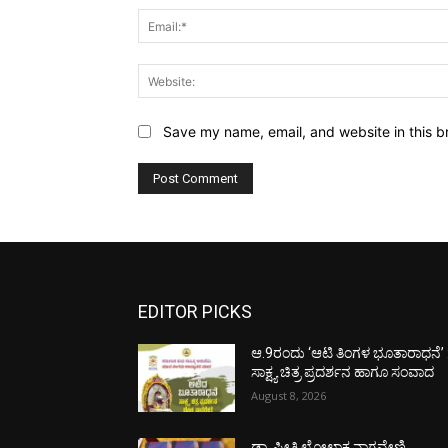
Save my name, email, and website in this b
EDITOR PICKS
ಆ.9ರಂದು ‘ಆಟಿ ತಿಂಗಳ ಭೂತಾರಾಧನೆ’ 
ಸಾಕ್ಷ್ಯ ಚಿತ್ರ ಪ್ರದರ್ಶನ ಹಾಗೂ ಸಂವಾದ
August 8, 2026
ಡಾ. ಪ್ರೀತಿ ಲೋಲಾಕ್ಷ ನಾಗವೇಣಿ