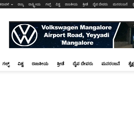
ಕರಾವಳಿ
ರಾಜ್ಯ
ರಾಷ್ಟ್ರೀಯ
ಗಲ್ಫ್
ವಿಶ್ವ
ರಾಜಕೀಯ
ಕ್ರೀಡೆ
ದೈವ ದೇವರು
ಮನರಂಜನೆ
ಶ
ಗಲ್ಫ್
ವಿಶ್ವ
ರಾಜಕೀಯ
ಕ್ರೀಡೆ
ದೈವ ದೇವರು
ಮನರಂಜನೆ
ಶೈಕ