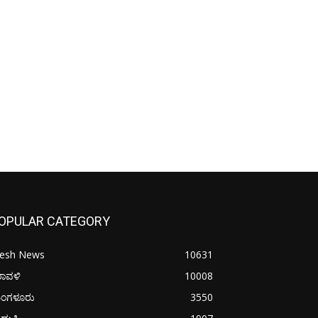
OPULAR CATEGORY
resh News
10631
ರಾವಳಿ
10008
ಂಗಳೂರು
3550