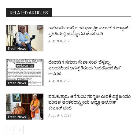
RELATED ARTICLES
ಗಾಲಿಕುರ್ಚಿಯಲ್ಲಿ ಬಂದ ಭಾಗ್ಯಶ್ರೀ ಕುಲಾಲ್ ಗೆ ಆಳ್ವಾಸ್
ಪ್ರಗತಿಯಲ್ಲಿ ಉದ್ಯೋಗದ ಹೊಸ ದಾರಿ
August 8, 2026
Fresh News
ದೇವಾಡಿಗ ಸಮಾಜ ಸೇವಾ ಸಂಘ ಬೆಳ್ಳಣ್ಣು
ವಲಯದಿಂದ ಆಗಸ್ಟ್ 9ರಂದು ‘ಆಟಿಡೊಂಜಿ ದಿನ’
ಆಚರಣೆ
August 8, 2026
Fresh News
ಪಡುಕುತ್ಯಾರು ಆನೆಗುಂದಿ ಸರಸ್ವತೀ ಪೀಠಕ್ಕೆ ವಿಶ್ವ ಹಿಂದೂ
ಪರಿಷತ್ ಅಂತರರಾಷ್ಟ್ರೀಯ ಅಧ್ಯಕ್ಷ ಅಲೋಕ್
ಕುಮಾರ್ ಭೇಟಿ
August 7, 2026
Fresh News