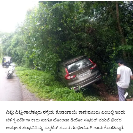
ವಿಟ್ಲ: ವಿಟ್ಲ-ಸಾಲೆತ್ತೂರು ರಸ್ತೆಯ ಕೊಡಂಗಾಯಿ ಕಾಪುಮಜಲು ಎಂಬಲ್ಲಿ ಇಂದು
ಬೆಳಿಗ್ಗೆ ಎರ್ಟಿಗಾ ಕಾರು ಹಾಗೂ ಹೋಂಡಾ ಡಿಯೋ ಸ್ಕೂಟರ್ ನಡುವೆ ಭೀಕರ
ಅಪಘಾತ ಸಂಭವಿಸಿದ್ದು, ಸ್ಕೂಟರ್ ಸವಾರ ಗಂಭೀರವಾಗಿ ಗಾಯಗೊಂಡಿದ್ದಾರೆ.