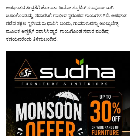
ಅಪಘಾತದ ತೀವ್ರತೆಗೆ ಹೋಂಡಾ ಡಿಯೋ ಸ್ಕೂಟರ್ ಸಂಪೂರ್ಣವಾಗಿ
ಜಖಂಗೊಂಡಿದ್ದು, ಸವಾರನಿಗೆ ಗಂಭೀರ ಸ್ವರೂಪದ ಗಾಯಗಳಾಗಿವೆ. ಅಪಘಾತ
ನಡೆದ ತಕ್ಷಣ ಸ್ಥಳೀಯರು ಧಾವಿಸಿ ಬಂದು, ಗಾಯಾಳುವನ್ನು ಅಂಬ್ಯುಲೆನ್ಸ್
ಮೂಲಕ ಆಸ್ಪತ್ರೆಗೆ ರವಾನಿಸಿದ್ದಾರೆ. ಗಾಯಗೊಂಡ ಸವಾರ ಮುಡಿಪು
ಕಡೆಯವರೆಂದು ತಿಳಿದುಬಂದಿದೆ.