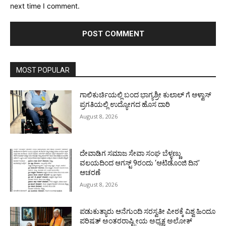
next time I comment.
MOST POPULAR
ಗಾಲಿಕುರ್ಚಿಯಲ್ಲಿ ಬಂದ ಭಾಗ್ಯಶ್ರೀ ಕುಲಾಲ್ ಗೆ ಆಳ್ವಾಸ್
ಪ್ರಗತಿಯಲ್ಲಿ ಉದ್ಯೋಗದ ಹೊಸ ದಾರಿ
August 8, 2026
ದೇವಾಡಿಗ ಸಮಾಜ ಸೇವಾ ಸಂಘ ಬೆಳ್ಳಣ್ಣು
ವಲಯದಿಂದ ಆಗಸ್ಟ್ 9ರಂದು ‘ಆಟಿಡೊಂಜಿ ದಿನ’
ಆಚರಣೆ
August 8, 2026
ಪಡುಕುತ್ಯಾರು ಆನೆಗುಂದಿ ಸರಸ್ವತೀ ಪೀಠಕ್ಕೆ ವಿಶ್ವ ಹಿಂದೂ
ಪರಿಷತ್ ಅಂತರರಾಷ್ಟ್ರೀಯ ಅಧ್ಯಕ್ಷ ಅಲೋಕ್