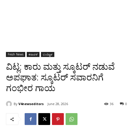
Fresh News
ಕರಾವಳಿ
ಬಂಟ್ವಾಳ
ವಿಟ್ಲ: ಕಾರು ಮತ್ತು ಸ್ಕೂಟರ್ ನಡುವೆ
ಅಪಘಾತ: ಸ್ಕೂಟರ್ ಸವಾರನಿಗೆ
ಗಂಭೀರ ಗಾಯ
By
V4newseditors
June 28, 2026
36
0