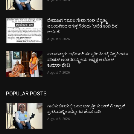
ದೇವಾಡಿಗ ಸಮಾಜ ಸೇವಾ ಸಂಘ ಬೆಳ್ಳಣ್ಣು
ವಲಯದಿಂದ ಆಗಸ್ಟ್ 9ರಂದು ‘ಆಟಿಡೊಂಜಿ ದಿನ’
ಆಚರಣೆ
August 8, 2026
ಪಡುಕುತ್ಯಾರು ಆನೆಗುಂದಿ ಸರಸ್ವತೀ ಪೀಠಕ್ಕೆ ವಿಶ್ವ ಹಿಂದೂ
ಪರಿಷತ್ ಅಂತರರಾಷ್ಟ್ರೀಯ ಅಧ್ಯಕ್ಷ ಅಲೋಕ್
ಕುಮಾರ್ ಭೇಟಿ
August 7, 2026
POPULAR POSTS
ಗಾಲಿಕುರ್ಚಿಯಲ್ಲಿ ಬಂದ ಭಾಗ್ಯಶ್ರೀ ಕುಲಾಲ್ ಗೆ ಆಳ್ವಾಸ್
ಪ್ರಗತಿಯಲ್ಲಿ ಉದ್ಯೋಗದ ಹೊಸ ದಾರಿ
August 8, 2026