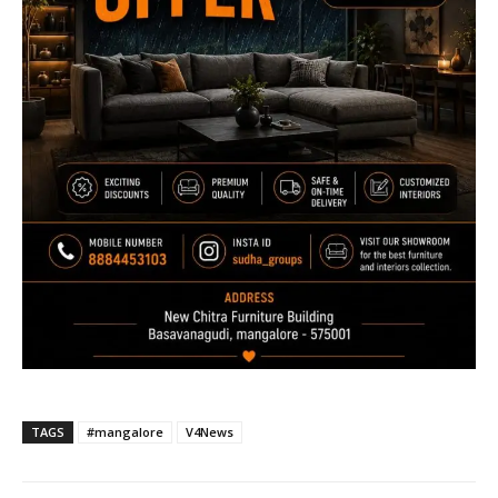
TAGS
#mangalore
V4News