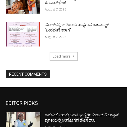
ಕುಮಾರ್ ಭೇಟಿ
August 7, 2026
ಬೋಳದಲ್ಲಿ ಆ.9ರಂದು ಯಕ್ಷಗಾನ ತಾಳಮದ್ದಳೆ
‘ವೀರಮಣಿ ಕಾಳಗ’
August 7, 2026
Load more
RECENT COMMENTS
EDITOR PICKS
ಗಾಲಿಕುರ್ಚಿಯಲ್ಲಿ ಬಂದ ಭಾಗ್ಯಶ್ರೀ ಕುಲಾಲ್ ಗೆ ಆಳ್ವಾಸ್
ಪ್ರಗತಿಯಲ್ಲಿ ಉದ್ಯೋಗದ ಹೊಸ ದಾರಿ
August 8, 2026