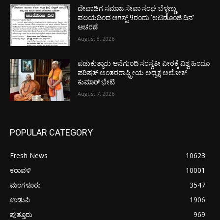
ದೇವಾಡಿಗ ಸಮಾಜ ಸೇವಾ ಸಂಘ ಬೆಳ್ಳಣ್ಣು
ವಲಯದಿಂದ ಆಗಸ್ಟ್ 9ರಂದು ‘ಆಟಿಡೊಂಜಿ ದಿನ’
ಆಚರಣೆ
August 8, 2026
ಪಡುಕುತ್ಯಾರು ಆನೆಗುಂದಿ ಸರಸ್ವತೀ ಪೀಠಕ್ಕೆ ವಿಶ್ವ ಹಿಂದೂ
ಪರಿಷತ್ ಅಂತರರಾಷ್ಟ್ರೀಯ ಅಧ್ಯಕ್ಷ ಅಲೋಕ್
ಕುಮಾರ್ ಭೇಟಿ
August 7, 2026
POPULAR CATEGORY
Fresh News
10623
ಕರಾವಳಿ
10001
ಮಂಗಳೂರು
3547
ಉಡುಪಿ
1906
ಪುತ್ತೂರು
969