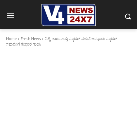
Home
Fresh News
ವಿಟ್ಲ: ಕಾರು ಮತ್ತು ಸ್ಕೂಟರ್ ನಡುವೆ ಅಪಘಾತ: ಸ್ಕೂಟರ್
ಸವಾರನಿಗೆ ಗಂಭೀರ ಗಾಯ