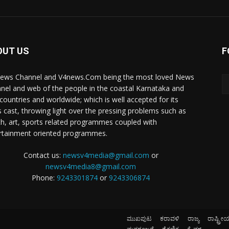
OUT US
F
ews Channel and V4news.Com being the most loved News
nel and web of the people in the coastal Karnataka and
 countries and worldwide; which is well accepted for its
 cast, throwing light over the pressing problems such as
th, art, sports related programmes coupled with
rtainment oriented programmes.
Contact us:
newsv4media@gmail.com
or
newsv4media8@gmail.com
Phone:
9243301874
or
9243306874
ಮುಖಪುಟ
ಕರಾವಳಿ
ರಾಜ್ಯ
ರಾಷ್ಟ್ರೀ