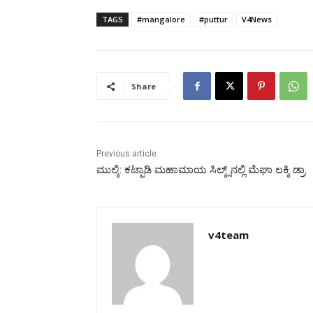
TAGS
#mangalore
#puttur
V4News
Share
Previous article
ಮುಲ್ಕಿ: ಕಟ್ಪಾಡಿ ಮಹಾಮಾಯ ಸಿಲ್ಕ್ಸ್‌ನಲ್ಲಿ ಮೆಘಾ ಲಕ್ಕಿ ಡ್ರಾ
v4team