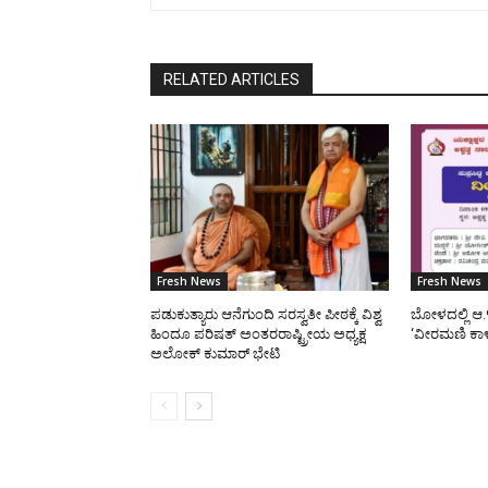
RELATED ARTICLES
Fresh News
Fresh News
ಪಡುಕುತ್ಯಾರು ಆನೆಗುಂದಿ ಸರಸ್ವತೀ ಪೀಠಕ್ಕೆ ವಿಶ್ವ
ಬೋಳದಲ್ಲಿ ಆ.
ಹಿಂದೂ ಪರಿಷತ್ ಅಂತರರಾಷ್ಟ್ರೀಯ ಅಧ್ಯಕ್ಷ
‘ವೀರಮಣಿ ಕಾ
ಅಲೋಕ್ ಕುಮಾರ್ ಭೇಟಿ