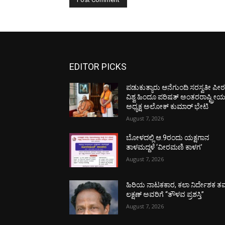
EDITOR PICKS
ಪಡುಕುತ್ಯಾರು ಆನೆಗುಂದಿ ಸರಸ್ವತೀ ಪೀಠಕ್
ವಿಶ್ವ ಹಿಂದೂ ಪರಿಷತ್ ಅಂತರರಾಷ್ಟ್ರೀ
ಅಧ್ಯಕ್ಷ ಅಲೋಕ್ ಕುಮಾರ್ ಭೇಟಿ
August 7, 2026
ಬೋಳದಲ್ಲಿ ಆ.9ರಂದು ಯಕ್ಷಗಾನ
ತಾಳಮದ್ದಳೆ ‘ವೀರಮಣಿ ಕಾಳಗ’
August 7, 2026
ಹಿರಿಯ ನಾಟಕಕಾರ, ಕಲಾ ನಿರ್ದೇಶಕ ತಮ
ಲಕ್ಷಣ್ ಅವರಿಗೆ “ತೌಳವ ಪ್ರಶಸ್ತಿ”
August 7, 2026