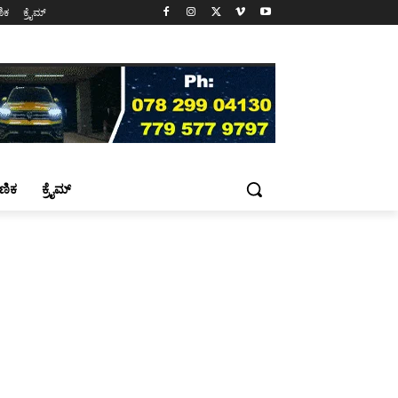
ಷಣಿಕ
ಕ್ರೈಮ್
್ಷಣಿಕ
ಕ್ರೈಮ್