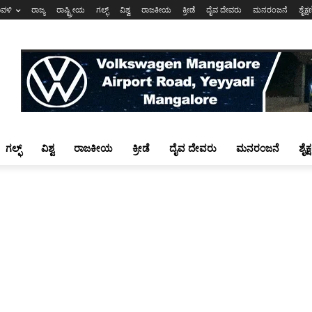
ಾವಳಿ
ರಾಜ್ಯ
ರಾಷ್ಟ್ರೀಯ
ಗಲ್ಫ್
ವಿಶ್ವ
ರಾಜಕೀಯ
ಕ್ರೀಡೆ
ದೈವ ದೇವರು
ಮನರಂಜನೆ
ಶೈಕ್
ಗಲ್ಫ್
ವಿಶ್ವ
ರಾಜಕೀಯ
ಕ್ರೀಡೆ
ದೈವ ದೇವರು
ಮನರಂಜನೆ
ಶೈಕ