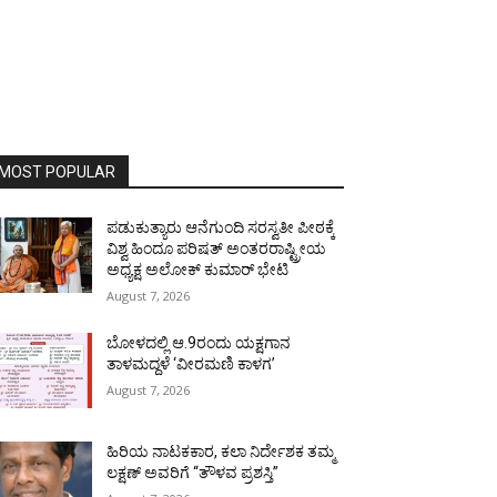
MOST POPULAR
ಪಡುಕುತ್ಯಾರು ಆನೆಗುಂದಿ ಸರಸ್ವತೀ ಪೀಠಕ್ಕೆ
ವಿಶ್ವ ಹಿಂದೂ ಪರಿಷತ್ ಅಂತರರಾಷ್ಟ್ರೀಯ
ಅಧ್ಯಕ್ಷ ಅಲೋಕ್ ಕುಮಾರ್ ಭೇಟಿ
August 7, 2026
ಬೋಳದಲ್ಲಿ ಆ.9ರಂದು ಯಕ್ಷಗಾನ
ತಾಳಮದ್ದಳೆ ‘ವೀರಮಣಿ ಕಾಳಗ’
August 7, 2026
ಹಿರಿಯ ನಾಟಕಕಾರ, ಕಲಾ ನಿರ್ದೇಶಕ ತಮ್ಮ
ಲಕ್ಷಣ್ ಅವರಿಗೆ “ತೌಳವ ಪ್ರಶಸ್ತಿ”