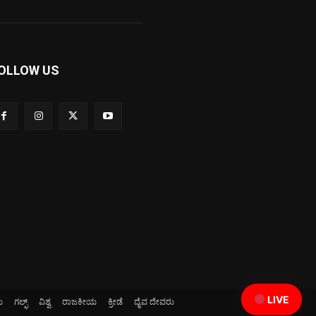
OLLOW US
LIVE
ಯ
ಗಲ್ಫ್
ವಿಶ್ವ
ರಾಜಕೀಯ
ಕ್ರೀಡೆ
ದೈವ ದೇವರು