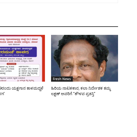
Fresh News
9ರಂದು ಯಕ್ಷಗಾನ ತಾಳಮದ್ದಳೆ
ಹಿರಿಯ ನಾಟಕಕಾರ, ಕಲಾ ನಿರ್ದೇಶಕ ತಮ್ಮ
ಳಗ’
ಲಕ್ಷಣ್ ಅವರಿಗೆ “ತೌಳವ ಪ್ರಶಸ್ತಿ”