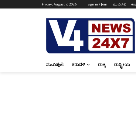
Friday, August 7, 2026
Sign in / Join
ಮುಖಪುಟ
ಕರ
ಮುಖಪುಟ
ಕರಾವಳಿ
ರಾಜ್ಯ
ರಾಷ್ಟ್ರೀಯ