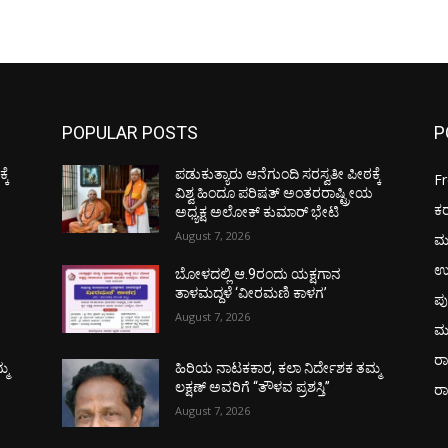
POPULAR POSTS
P
ಕೆ
ಪಡುಕುತ್ಯಾರು ಆನೆಗುಂದಿ ಸರಸ್ವತೀ ಪೀಠಕ್ಕೆ
F
ಯ
ವಿಶ್ವ ಹಿಂದೂ ಪರಿಷತ್ ಅಂತರರಾಷ್ಟ್ರೀಯ
ಕ
ಅಧ್ಯಕ್ಷ ಅಲೋಕ್ ಕುಮಾರ್ ಭೇಟಿ
August 7, 2026
ಮ
ಉ
ಬೋಳದಲ್ಲಿ ಆ.9ರಂದು ಯಕ್ಷಗಾನ
ತಾಳಮದ್ದಳೆ ‘ವೀರಮಣಿ ಕಾಳಗ’
ಪು
August 7, 2026
ಮ
ರಾ
್ಮ
ಹಿರಿಯ ನಾಟಕಕಾರ, ಕಲಾ ನಿರ್ದೇಶಕ ತಮ್ಮ
ಲಕ್ಷಣ್ ಅವರಿಗೆ “ತೌಳವ ಪ್ರಶಸ್ತಿ”
ರ
August 7, 2026