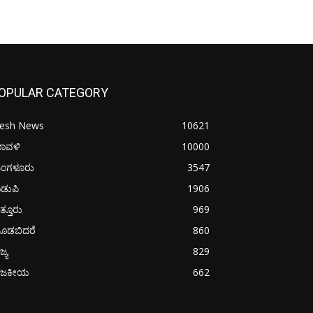
OPULAR CATEGORY
resh News
10621
ರಾವಳಿ
10000
ಂಗಳೂರು
3547
ಡುಪಿ
1906
ತ್ತೂರು
969
ೂಡಬಿದರೆ
860
ಜ್ಯ
829
ಾಜಕೀಯ
662