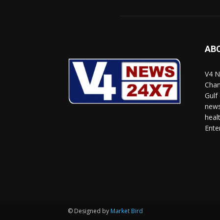
AB
V4 N
Chan
Gulf
news
heal
Ente
© Designed by
Market Bird