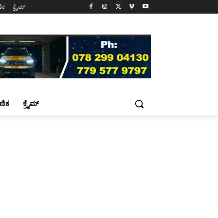
ಷಣಿಕ
ಕ್ರೈಮ್
್ಷಣಿಕ
ಕ್ರೈಮ್