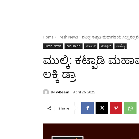
Home
Fresh News
ಮುಲ್ಕಿ: ಕಟ್ಪಾಡಿ ಮಹಾಮಾಯ ಸಿಲ್ಕ್ಸ್‌ನಲ್ಲಿ ಮೆ
Fresh News
padubidri
ಕರಾವಳಿ
ಸುರತ್ಕಲ್
ವಾಣಿಜ್ಯ
ಮುಲ್ಕಿ: ಕಟ್ಪಾಡಿ ಮಹಾಮ
ಲಕ್ಕಿ ಡ್ರಾ
By
v4team
April 26, 2025
Share