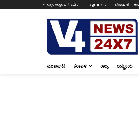
Friday, August 7, 2026
Sign in / Join
ಮುಖಪುಟ
ಕರ
ಮುಖಪುಟ
ಕರಾವಳಿ
ರಾಜ್ಯ
ರಾಷ್ಟ್ರೀಯ