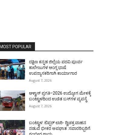
MOST POPULAR
ದಕ್ಷಿಣ ಕನ್ನಡ ಜಿಲ್ಲೆಯ ಪದವಿ ಪೂರ್ವ
ಕಾಲೇಜುಗಳ ಆಂಗ್ಲ ಭಾಷೆ
ಉಪನ್ಯಾಸಕರಿಗಾಗಿ ಕಾರ್ಯಾಗಾರ
August 7, 2026
ಆಳ್ವಾಸ್ ಪ್ರಗತಿ–2026 ಉದ್ಯೋಗ ಮೇಳಕ್ಕೆ
ಬಂಟ್ವಾಳದಿಂದ ಉಚಿತ ಬಸ್‌ಗಳ ವ್ಯವಸ್ಥೆ
August 7, 2026
ಬಂಟ್ವಾಳ: ಟಿಪ್ಪರ್ ಲಾರಿ- ದ್ವಿಚಕ್ರ ವಾಹನ
ನಡುವೆ ಭೀಕರ ಅಪಘಾತ :ಸವಾರರಿಬ್ಬರಿಗೆ
ಗಂಭೀರ ಗಾಯ