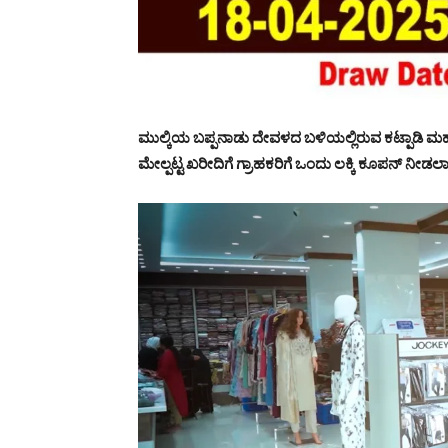
ಮುಲ್ಕಿಯ ಬಪ್ಪನಾಡು ದೇವಳದ ಬಳಿಯಲ್ಲಿರುವ ಕಟ್ಪಾಡಿ ಮಹಾಮ
ಮೇಲ್ಪಟ್ಟ ಖರೀದಿಗೆ ಗ್ರಾಹಕರಿಗೆ ಒಂದು ಲಕ್ಕಿ ಕೂಪನ್ ನೀಡಲಾಗು