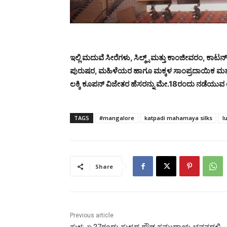
ಇಲ್ಲಿ ಮದುವೆ ಸೀರೆಗಳು, ಸಿಲ್ಕ್ಸ್ ಮತ್ತು ಕಾಂಜೀವರಂ, ಕಾಟನ
ಪುರುಷರ, ಮಹಿಳೆಯರ ಹಾಗೂ ಮಕ್ಕಳ ಸಾಂಪ್ರದಾಯಿಕ ಮತ್
ಲಕ್ಕಿ ಕೂಪನ್ ವಿಜೇತರ ಹೆಸರನ್ನು ಮೇ.18ರಂದು ನಡೆಯುವ ಲಕ
TAGS
#mangalore
katpadi mahamaya silks
l
Share
Previous article
ಸುಳ್ಯ: ಏ.27ರಂದು ಸುಳ್ಯದ ಗೌಡ ಸಮುದಾಯ ಭವನದಲ್ಲಿ