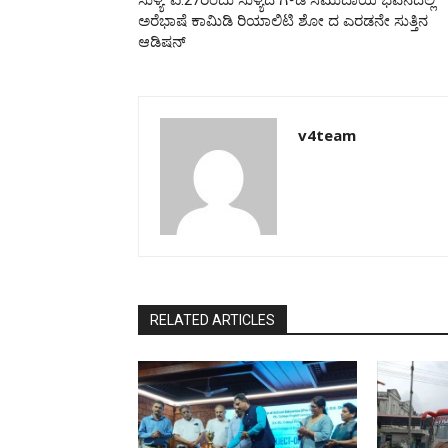
ಅರೆಭಾಷೆ ಕಾಮಿಡಿ ರಿಯಾಲಿಟಿ ಶೋ ದ ಎರಡನೇ ಸುತ್ತಿನ
ಆಡಿಷನ್
v4team
RELATED ARTICLES