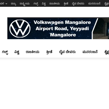
ಾವಳಿ
ರಾಜ್ಯ
ರಾಷ್ಟ್ರೀಯ
ಗಲ್ಫ್
ವಿಶ್ವ
ರಾಜಕೀಯ
ಕ್ರೀಡೆ
ದೈವ ದೇವರು
ಮನರಂಜನೆ
ಶೈಕ್
ಗಲ್ಫ್
ವಿಶ್ವ
ರಾಜಕೀಯ
ಕ್ರೀಡೆ
ದೈವ ದೇವರು
ಮನರಂಜನೆ
ಶೈಕ