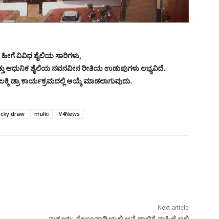
್ ಹೀಗೆ ವಿವಿಧ ಶೈಲಿಯ ಸಾರಿಗಳು,
ತು ಆಧುನಿಕ ಶೈಲಿಯ ನವನವೀನ ರೀತಿಯ ಉಡುಪುಗಳು ಲಭ್ಯವಿದೆ.
್ಕಿ ಡ್ರಾ ಕಾರ್ಯಕ್ರಮದಲ್ಲಿ ಆಯ್ಕೆ ಮಾಡಲಾಗುವುದು.
ucky draw
mulki
V4News
Next article
ಪುತ್ತೂರು: ಪೆರ್ಲಂಪಾಡಿಯಲ್ಲಿ ಆನೆ‌ ದಾಳಿಗೆ ಮಹಿಳೆ ಬಲಿ