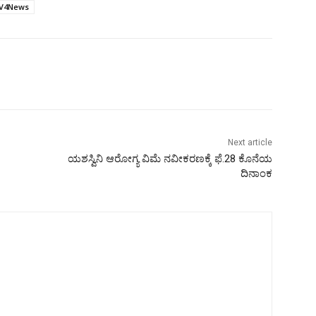
V4News
Next article
ಯಶಸ್ವಿನಿ ಆರೋಗ್ಯ ವಿಮೆ ನವೀಕರಣಕ್ಕೆ ಫೆ.28 ಕೊನೆಯ
ದಿನಾಂಕ