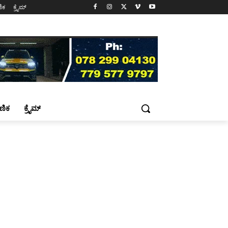
ಷಣಿಕ
ಕ್ರೈಮ್
್ಷಣಿಕ
ಕ್ರೈಮ್