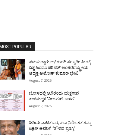
MOST POPULAR
ಪಡುಕುತ್ಯಾರು ಆನೆಗುಂದಿ ಸರಸ್ವತೀ ಪೀಠಕ್ಕೆ
ವಿಶ್ವ ಹಿಂದೂ ಪರಿಷತ್ ಅಂತರರಾಷ್ಟ್ರೀಯ
ಅಧ್ಯಕ್ಷ ಅಲೋಕ್ ಕುಮಾರ್ ಭೇಟಿ
August 7, 2026
ಬೋಳದಲ್ಲಿ ಆ.9ರಂದು ಯಕ್ಷಗಾನ
ತಾಳಮದ್ದಳೆ ‘ವೀರಮಣಿ ಕಾಳಗ’
August 7, 2026
ಹಿರಿಯ ನಾಟಕಕಾರ, ಕಲಾ ನಿರ್ದೇಶಕ ತಮ್ಮ
ಲಕ್ಷಣ್ ಅವರಿಗೆ “ತೌಳವ ಪ್ರಶಸ್ತಿ”