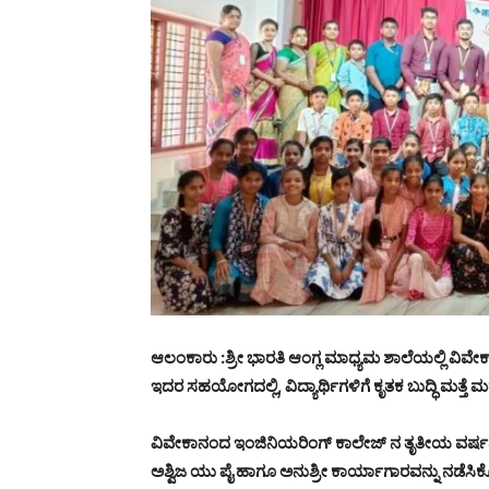
ಆಲಂಕಾರು :ಶ್ರೀ ಭಾರತಿ ಆಂಗ್ಲ ಮಾಧ್ಯಮ ಶಾಲೆಯಲ್ಲಿ ವಿವೇ
ಇದರ ಸಹಯೋಗದಲ್ಲಿ, ವಿದ್ಯಾರ್ಥಿಗಳಿಗೆ ಕೃತಕ ಬುದ್ಧಿ ಮತ್ತೆ 
ವಿವೇಕಾನಂದ ಇಂಜಿನಿಯರಿಂಗ್ ಕಾಲೇಜ್ ನ ತೃತೀಯ ವರ್ಷದ ವ
ಅಶ್ವಿಜ ಯು ಪೈ ಹಾಗೂ ಅನುಶ್ರೀ ಕಾರ್ಯಾಗಾರವನ್ನು ನಡೆಸಿಕ