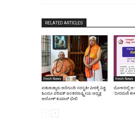
RELATED ARTICLES
Fresh News
Fresh News
ಪಡುಕುತ್ಯಾರು ಆನೆಗುಂದಿ ಸರಸ್ವತೀ ಪೀಠಕ್ಕೆ ವಿಶ್ವ
ಬೋಳದಲ್ಲಿ ಆ.
ಹಿಂದೂ ಪರಿಷತ್ ಅಂತರರಾಷ್ಟ್ರೀಯ ಅಧ್ಯಕ್ಷ
‘ವೀರಮಣಿ ಕಾ
ಅಲೋಕ್ ಕುಮಾರ್ ಭೇಟಿ