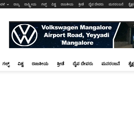
ಾವಳಿ
ರಾಜ್ಯ
ರಾಷ್ಟ್ರೀಯ
ಗಲ್ಫ್
ವಿಶ್ವ
ರಾಜಕೀಯ
ಕ್ರೀಡೆ
ದೈವ ದೇವರು
ಮನರಂಜನೆ
ಶೈಕ್
ಗಲ್ಫ್
ವಿಶ್ವ
ರಾಜಕೀಯ
ಕ್ರೀಡೆ
ದೈವ ದೇವರು
ಮನರಂಜನೆ
ಶೈಕ