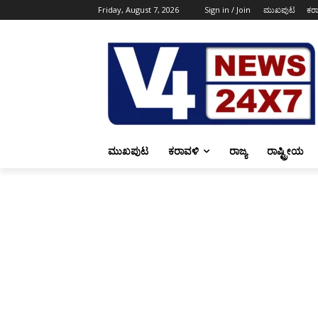
Friday, August 7, 2026
Sign in / Join
ಮುಖಪುಟ
ಕರ
ಮುಖಪುಟ
ಕರಾವಳಿ
ರಾಜ್ಯ
ರಾಷ್ಟ್ರೀಯ