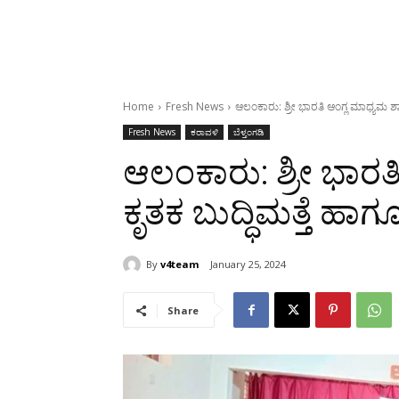
Home
Fresh News
ಆಲಂಕಾರು: ಶ್ರೀ ಭಾರತಿ ಆಂಗ್ಲ ಮಾಧ್ಯಮ ಶಾಲೆ
Fresh News
ಕರಾವಳಿ
ಬೆಳ್ತಂಗಡಿ
ಆಲಂಕಾರು: ಶ್ರೀ ಭಾರತ
ಕೃತಕ ಬುದ್ಧಿಮತ್ತೆ ಹಾ
By
v4team
January 25, 2024
Share