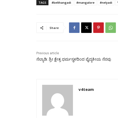
TAGS
#belthangadi
#mangalore
#nelyadi
Share
Previous article
ನೆಲ್ಯಾಡಿ: ಶ್ರೀ ಕ್ಷೇತ್ರ ಧರ್ಮಸ್ಥಳದಿಂದ ವೈದ್ಯಕೀಯ ನೆರವು
v4team