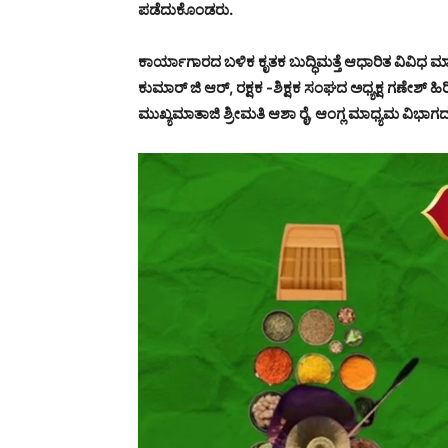
ಪಡೆದುಕೊಂಡರು.
ಕಾರ್ಯಾಗಾರದ ಬಳಿಕ ಕೃತಕ ಬುದ್ಧಿಮತ್ತೆ ಆಧಾರಿತ ವಿವಿಧ ಮಾ
ಕುಮಾರ್ ಜಿ ಆರ್, ರಕ್ಷಕ -ಶಿಕ್ಷಕ ಸಂಘದ ಅಧ್ಯಕ್ಷ ಗಣೇಶ್ 
ಮುಖ್ಯಮಾತಾಜಿ ಶ್ರೀಮತಿ ಆಶಾ ರೈ, ಆಂಗ್ಲ ಮಾಧ್ಯಮ ವಿಭಾಗದ ಶ