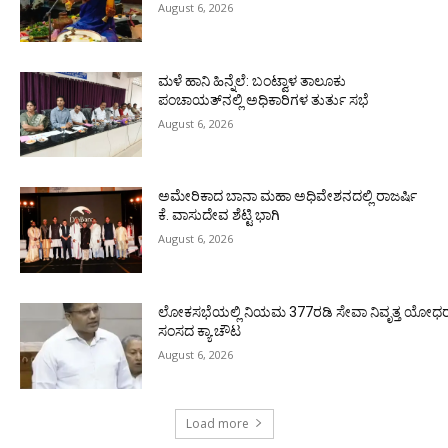
August 6, 2026
ಮಳೆ ಹಾನಿ ಹಿನ್ನೆಲೆ: ಬಂಟ್ವಾಳ ತಾಲೂಕು
ಪಂಚಾಯತ್‌ನಲ್ಲಿ ಅಧಿಕಾರಿಗಳ ತುರ್ತು ಸಭೆ
August 6, 2026
ಅಮೇರಿಕಾದ ಬಾನಾ ಮಹಾ ಅಧಿವೇಶನದಲ್ಲಿ ರಾಜರ್ಷಿ
ಕೆ. ವಾಸುದೇವ ಶೆಟ್ಟಿ ಭಾಗಿ
August 6, 2026
ಲೋಕಸಭೆಯಲ್ಲಿ ನಿಯಮ 377ರಡಿ ಸೇವಾ ನಿವೃತ್ತ ಯೋಧರ ಪ
ಸಂಸದ ಕ್ಯಾ.ಚೌಟ
August 6, 2026
Load more