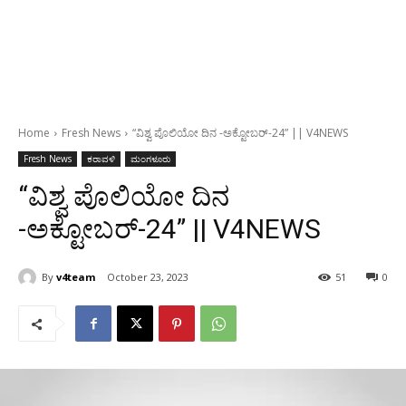
Home
Fresh News
“ವಿಶ್ವ ಪೊಲಿಯೋ ದಿನ -ಅಕ್ಟೋಬರ್-24” || V4NEWS
Fresh News
ಕರಾವಳಿ
ಮಂಗಳೂರು
“ವಿಶ್ವ ಪೊಲಿಯೋ ದಿನ
-ಅಕ್ಟೋಬರ್-24” || V4NEWS
By
v4team
October 23, 2023
51
0