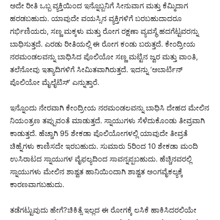
ಅದೇ ರೀತಿ ಒಬ್ಬ ವ್ಯಕ್ತಿಯಿಂದ ಇನ್ನೊಬ್ಬನಿಗೆ ಸೀನುವಾಗ ಮತ್ತು ಕೆಮ್ಮಿದಾಗ
ಹರಡಬಹುದು. ಯಾವುದೇ ವಯಸ್ಸಿನ ವ್ಯಕ್ತಿಗಳಿಗೆ ಬರಬಹುದಾದರೂ
ಗರ್ಭಿಣಿಯರು, ಸಣ್ಣ ಮಕ್ಕಳು ಮತ್ತು ರೋಗ ರಕ್ಷಣಾ ವ್ಯವಸ್ಥೆ ಹದಗೆಟ್ಟವರನ್ನು
ಬಾಧಿಸುತ್ತದೆ. ಎರಡು ರೀತಿಯಲ್ಲಿ ಈ ರೋಗ ಕಂಡು ಬರುತ್ತದೆ. ಕೇಂದ್ರೀಯ
ನರಮಂಡಲವನ್ನು ಬಾಧಿಸಿದ ಪೊಲಿಯೋ ಸಣ್ಣ ಮಟ್ಟಿನ ಜ್ವರ ಮತ್ತು ವಾಂತಿ,
ತಲೆನೋವು ಇತ್ಯಾದಿಗಳಿಗೆ ಸೀಮಿತವಾಗಿರುತ್ತದೆ. ಇದನ್ನು ‘ಅಬಾರ್ಟಿನ್
ಪೊಲಿಯೋ ಮೈಲೈಟಿಸ್’ ಎನ್ನುತ್ತಾರೆ.
ಇನ್ನೊಂದು ನೇರವಾಗಿ ಕೇಂದ್ರೀಯ ನರಮಂಡಲವನ್ನು ಬಾಧಿಸಿ ದೇಹದ ಮೇಲಿನ
ನಿಯಂತ್ರಣ ತಪ್ಪುವಂತೆ ಮಾಡುತ್ತದೆ. ಸ್ನಾಯುಗಳು ಸೆಳೆದುಕೊಂಡು ತೀವ್ರವಾಗಿ
ಕಾಡುತ್ತದೆ. ಹೆಚ್ಚಾಗಿ 95 ಶೇಕಡಾ ಪೊಲಿಯೋಗಳಲ್ಲಿ ಯಾವುದೇ ತೀವ್ರತೆ
ಚಿಹ್ನೆಗಳು ಕಾಣಿಸದೇ ಇರಬಹುದು. ಸುಮಾರು 5ರಿಂದ 10 ಶೇಕಡಾ ಮಂದಿ
ಉಸಿರಾಟದ ಸ್ನಾಯುಗಳ ವೈಫಲ್ಯದಿಂದ ಸಾವನ್ನಪ್ಪಬಹುದು. ಹೆಚ್ಚಿನವರಲ್ಲಿ
ಸ್ನಾಯುಗಳು ಮೇಲಿನ ಶಾಶ್ವತ ಹಾನಿಯಿಂದಾಗಿ ಶಾಶ್ವತ ಅಂಗವೈಕಲ್ಯಕ್ಕೆ
ಕಾರಣವಾಗಬಹುದು.
ತಡೆಗಟ್ಟುವುದು ಹೇಗೆ?ಚಿಕಿತ್ಸೆ ಇಲ್ಲದ ಈ ರೋಗಕ್ಕೆ ಲಸಿಕೆ ಹಾಕಿಸಿದರಲಿಯೇ