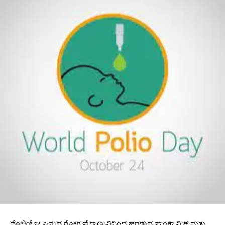
ಪೊಲಿಯೋ ಎನ್ನುವ ರೋಗ ವೈರಾಣುವಿನಿಂದ ಹರಡುವ ಸಾಂಕ್ರಾಮಿಕ ಮತ್ತು