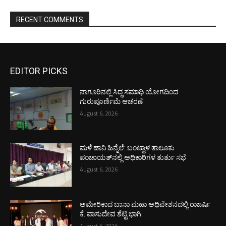
RECENT COMMENTS
EDITOR PICKS
ನಾಗೂರಿನಲ್ಲಿ ಸಿದ್ಧ ಸಮಾಧಿ ಯೋಗದಿಂದ
ಗುರುಪೂರ್ಣಿಮೆ ಆಚರಣೆ
August 6, 2026
ಮಳೆ ಹಾನಿ ಹಿನ್ನೆಲೆ: ಬಂಟ್ವಾಳ ತಾಲೂಕು
ಪಂಚಾಯತ್‌ನಲ್ಲಿ ಅಧಿಕಾರಿಗಳ ತುರ್ತು ಸಭೆ
August 6, 2026
ಅಮೇರಿಕಾದ ಬಾನಾ ಮಹಾ ಅಧಿವೇಶನದಲ್ಲಿ ರಾಜರ್ಷಿ
ಕೆ. ವಾಸುದೇವ ಶೆಟ್ಟಿ ಭಾಗಿ
August 6, 2026