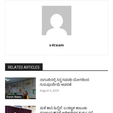
v4team
RELATED ARTICLES
ನಾಗೂರಿನಲ್ಲಿ ಸಿದ್ಧ ಸಮಾಧಿ ಯೋಗದಿಂದ
ಗುರುಪೂರ್ಣಿಮೆ ಆಚರಣೆ
August 6, 2026
Fresh News
ಮಳೆ ಹಾನಿ ಹಿನ್ನೆಲೆ: ಬಂಟ್ವಾಳ ತಾಲೂಕು
ಪಂಚಾಯತ್‌ನಲ್ಲಿ ಅಧಿಕಾರಿಗಳ ತುರ್ತು ಸಭೆ