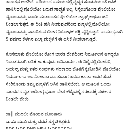
ಜಾಣತನ ಅಡಗಿದೆ. ಸರಿಯಾದ ಸಮಯದಲ್ಲಿ ವೈದ್ಯರ ಸೂಚನೆಯಂತೆ ಲಸಿಕೆ
ಹಾಕಿಸಿದಲ್ಲಿ ಪೊಲಿಯೋ ಬರುವ ಸಾಧ್ಯತೆ ಇಲ್ಲ. ನಿಸ್ತೇಜಗೊಂಡ ಪೊಲಿಯೋ
ವೈರಾಣುವನ್ನು ಬಾಯಿ ಮುಖಾಂತರ ಪೊಲಿಯೋ ಡ್ರಾಫ್ಸ್ ಅಥವಾ ಹನಿ
ನೀಡಲಾಗುತ್ತದೆ. ಈ ರೀತಿ ಹನಿ ನೀಡುವುದರಿಂದ ಮಕ್ಕಳಲ್ಲಿ ಪೊಲಿಯೋ
ವೈರಾಣುವನ್ನು ಎದುರಿಸುವ ರೋಗ ನಿರೋಧಕ ಶಕ್ತಿ ವೃದ್ಧಿಸುತ್ತದೆ. ಸಾಮಾನ್ಯವಾಗಿ
5 ವರ್ಷದ ಕೆಳಗಿನ ಎಲ್ಲಾ ಮಕ್ಕಳಿಗೆ ಈ ಲಸಿಕೆ ನೀಡಲಾಗುತ್ತದೆ.
ಕೊನೆಮಾತು:ಪೊಲಿಯೋ ರೋಗ ಭಾರತ ದೇಶದಿಂದ ನಿರ್ಮೂಲನೆ ಆಗಿದ್ದರೂ
ನಿರಂತರವಾಗಿ ಲಸಿಕೆ ಹಾಕುವುದು ಅನಿವಾರ್ಯ. ಈ ನಿಟ್ಟಿನಲ್ಲಿ ರೋಟರಿ,
ಲಯನ್ಸ್ ಮತ್ತು ಇತರ ಸಂಘಗಳು ಸರಕಾರದ ಜೊತೆಗೆ ಕೈಜೋಡಿಸಿ ಪೊಲಿಯೋ
ನಿರ್ಮೂಲನಾ ಆಂದೋಲನಾ ಮಾಡುವಾಗ ಜನರು ಕೂಡಾ ಅವರ ಜೊತೆ
ಸೇರಿಕೊಂಡು ತಮ್ಮ ಮಕ್ಕಳಿಗೆ ಲಸಿಕೆ ಹಾಕಿಸಬೇಕು. ಆ ಮೂಲಕ ಒಂದು
ಸುಂದರ ಸದೃಢ ಆರೋಗ್ಯಪೂರ್ಣ ದೇಶ ಕಟ್ಟುವಲ್ಲಿ ಸರಕಾರಕ್ಕೆ ಸಹಕಾರ
ನೀಡಲೇ ಬೇಕು.
ಡಾ|| ಮುರಲೀ ಮೋಹನ ಚೂಂತಾರು
ಬಾಯಿ ಮುಖ ಮತ್ತು ದವಡೆ ಶಸ್ತ್ರಚಿಕಿತ್ಸಕರು
BDS MDS DNB MBA MOSRCSEd