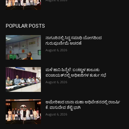
POPULAR POSTS
ನಾಗೂರಿನಲ್ಲಿ ಸಿದ್ಧ ಸಮಾಧಿ ಯೋಗದಿಂದ
ಗುರುಪೂರ್ಣಿಮೆ ಆಚರಣೆ
August 6, 2026
ಮಳೆ ಹಾನಿ ಹಿನ್ನೆಲೆ: ಬಂಟ್ವಾಳ ತಾಲೂಕು
ಪಂಚಾಯತ್‌ನಲ್ಲಿ ಅಧಿಕಾರಿಗಳ ತುರ್ತು ಸಭೆ
August 6, 2026
ಅಮೇರಿಕಾದ ಬಾನಾ ಮಹಾ ಅಧಿವೇಶನದಲ್ಲಿ ರಾಜರ್ಷಿ
ಕೆ. ವಾಸುದೇವ ಶೆಟ್ಟಿ ಭಾಗಿ
August 6, 2026