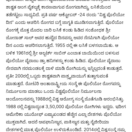
ಶಾಶ್ವತ ಅಂಗ ವೈಕಲ್ಯಕ್ಕೆ ಕಾರಣವಾಗುವ ರೋಗವಾಗಿದ್ದು, ಲಸಿಕೆಯಿಂದ
ತಡೆಗಟ್ಟಲು ಸಾಧ್ಯವಿದೆ. ಪ್ರತಿ ವರ್ಷ ಅಕ್ಟೋಬರ್ -24 ರಂದು “ವಿಶ್ವ ಪೊಲಿಯೋ
ದಿನ” ಎಂದು ಆಚರಿಸಿ ರೋಗದ ಬಗ್ಗೆ ಜಾಗೃತಿ ಮೂಡಿಸಲಾಗುತ್ತಿದೆ. ಪೊಲಿಯೋ
ರೋಗಕ್ಕೆ ಮೊತ್ತ ಮೊದಲ ಬಾರಿ ಲಸಿಕೆ ಕಂಡು ಹಿಡಿದ ಸಂಶೋಧಕ ಶ್ರೀ
ಜೋನಾಡ್ ಸಾಲ್ ಅವರ ಹುಟ್ಟಿದ ದಿನವನ್ನು ಅವರ ನೆನಪಿಗಾಗಿ ಪೊಲಿಯೋ
ದಿನ ಎಂದು ಆಚರಿಸಲಾಗುತ್ತಿದೆ. 1955 ರಲ್ಲಿ ಈ ಲಸಿಕೆ ಬಳಸಲಾಯಿತು. ಆ
ಬಳಿಕ 1961ರಲ್ಲಿ ಶ್ರೀ ಆಲ್ಬರ್ಟ್ ಸಾಬಿನ್ ಎಂಬಾತ ಬಾಯಿಯಿಂದ ಬಳಸುವ
ಪೊಲಿಯೋ ವೈರಾಣು ಡ್ರಾ ಹನಿಗಳನ್ನು ಕಂಡು ಹಿಡಿದ. ಪೊಲಿಯೋ ವೈರಾಣು
ನೇರವಾಗಿ ನರಮಂಡಲಕ್ಕೆ ದಾಳಿ ಮಾಡಿ ರೋಗಿಯನ್ನು ಇನ್ನಿಲ್ಲದಂತೆ ಕಾಡುತ್ತದೆ.
ಪ್ರತೀ 200ರಲ್ಲಿ ಒಬ್ಬರು ಶಾಶ್ವತವಾಗಿ ಪಾಶ್ರ್ವವಾಯುಗೆ ತುತ್ತಾಗುವಂತೆ
ಮಾಡುತ್ತದೆ. ರೋಟರಿ ಅಂತಾರಾಷ್ಟ್ರೀಯ ಸಂಸ್ಥೆ ಈ ಪೊಲಿಯೋ ರೋಗವನ್ನು
ನಿರ್ಮೂಲನಾ ಮಾಡಲು ಒಂದು ವಿಶ್ವಪೊಲಿಯೋ ನಿರ್ಮೂಲನಾ
ಆಂದೋಲನವನ್ನು 1988ರಲ್ಲಿ ವಿಶ್ವ ಆರೋಗ್ಯ ಸಂಸ್ಥೆ ಜೊತೆಗೂಡಿ ಆರಂಭಿಸಿತ್ತು.
1988 ರಲ್ಲಿ ವಿಶ್ವದಾದ್ಯಂತ 3,50,000 ಪೊಲಿಯೋ ರೋಗಿಗಳು ಇದ್ದರು. ಇದೀಗ
ಅಮೇರಿಕಾ ಯುರೋಫ್ ಏಷ್ಯಾಖಂಡದ ಹೆಚ್ಚಿನ ಎಲ್ಲಾ ದೇಶಗಳು ಪೊಲಿಯೋ
ಮುಕ್ತವಾಗಿದೆ. ಆದರೆ ಅಪಘಾನಿಸ್ಥಾನ, ಪಾಕಿಸ್ಥಾನ ಮತ್ತು ನೈಜೀರಿಯಾ
ದೇಶಗಳಲ್ಲಿ ಮಾತ್ರ ಪೊಲಿಯೋ ಉಳಿದುಕೊಂಡಿದೆ. 2014ರಲ್ಲಿ ವಿಶ್ವಸಂಸ್ಥೆ ನಮ್ಮ