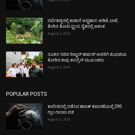
ದರ್ಬೆತಡ್ಕದಲ್ಲಿ ಕಾಡಾನೆ ಅಟ್ಟಹಾಸ: ಅಡಿಕೆ, ಬಾಳೆ,
ತೆಂಗಿನ ತೋಟ ಧ್ವಂಸ; ರೈತರಲ್ಲಿ ಆತಂಕ
August 5, 2026
ನೂತನ ಸಚಿವ ರಿಜ್ವಾನ್ ಹರ್ಷದ್ ಅವರಿಗೆ ಶುಭಾಶಯ
ಕೋರಿದ ಕಾಪು ಕಾಂಗ್ರೆಸ್ ಮುಖಂಡರು
August 5, 2026
POPULAR POSTS
ಕಾಲೇಜಿನಲ್ಲಿ ನಡೆಸಿದ ಹಠಾತ್ ತಪಾಸಣೆಯಲ್ಲಿ 290
ಗ್ರಾಂ ಗಾಂಜಾ ವಶ
August 5, 2026