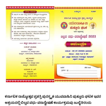
ಕರ್ನಾಟಕ ರಾಜ್ಯೋತ್ಸವ ಪ್ರಶಸ್ತಿ ಪುರಸ್ಕೃತ ಯುವವಾಹಿನಿ ಪುತ್ತೂರು ಘಟಕ ಇವರ
ಆಶ್ರಯದಲ್ಲಿ ಬಿಲ್ಲವ ವಧು-ವರಾನ್ವೇಷಣೆ ಕಾರ್ಯಕ್ರಮವು ಜುಲೈ 9ರಂದು