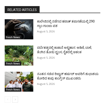
RELATED ARTICLES
ಕಾಲೇಜಿನಲ್ಲಿ ನಡೆಸಿದ ಹಠಾತ್ ತಪಾಸಣೆಯಲ್ಲಿ 290
ಗ್ರಾಂ ಗಾಂಜಾ ವಶ
August 5, 2026
Fresh News
ದರ್ಬೆತಡ್ಕದಲ್ಲಿ ಕಾಡಾನೆ ಅಟ್ಟಹಾಸ: ಅಡಿಕೆ, ಬಾಳೆ,
ತೆಂಗಿನ ತೋಟ ಧ್ವಂಸ; ರೈತರಲ್ಲಿ ಆತಂಕ
August 5, 2026
Fresh News
ನೂತನ ಸಚಿವ ರಿಜ್ವಾನ್ ಹರ್ಷದ್ ಅವರಿಗೆ ಶುಭಾಶಯ
ಕೋರಿದ ಕಾಪು ಕಾಂಗ್ರೆಸ್ ಮುಖಂಡರು
August 5, 2026
Fresh News