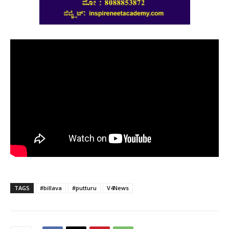
TAGS
#billava
#putturu
V4News