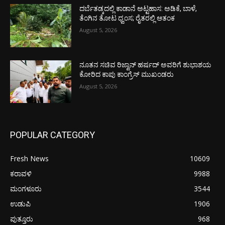
ದರ್ಬೆತಡ್ಕದಲ್ಲಿ ಕಾಡಾನೆ ಅಟ್ಟಹಾಸ: ಅಡಿಕೆ, ಬಾಳೆ,
ತೆಂಗಿನ ತೋಟ ಧ್ವಂಸ; ರೈತರಲ್ಲಿ ಆತಂಕ
August 5, 2026
ನೂತನ ಸಚಿವ ರಿಜ್ವಾನ್ ಹರ್ಷದ್ ಅವರಿಗೆ ಶುಭಾಶಯ
ಕೋರಿದ ಕಾಪು ಕಾಂಗ್ರೆಸ್ ಮುಖಂಡರು
August 5, 2026
POPULAR CATEGORY
Fresh News
10609
ಕರಾವಳಿ
9988
ಮಂಗಳೂರು
3544
ಉಡುಪಿ
1906
ಪುತ್ತೂರು
968