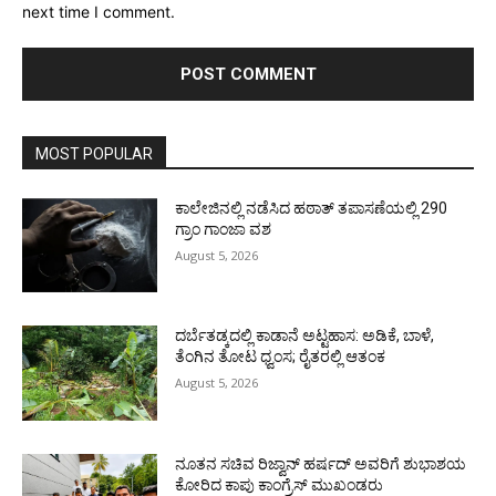
next time I comment.
MOST POPULAR
ಕಾಲೇಜಿನಲ್ಲಿ ನಡೆಸಿದ ಹಠಾತ್ ತಪಾಸಣೆಯಲ್ಲಿ 290
ಗ್ರಾಂ ಗಾಂಜಾ ವಶ
August 5, 2026
ದರ್ಬೆತಡ್ಕದಲ್ಲಿ ಕಾಡಾನೆ ಅಟ್ಟಹಾಸ: ಅಡಿಕೆ, ಬಾಳೆ,
ತೆಂಗಿನ ತೋಟ ಧ್ವಂಸ; ರೈತರಲ್ಲಿ ಆತಂಕ
August 5, 2026
ನೂತನ ಸಚಿವ ರಿಜ್ವಾನ್ ಹರ್ಷದ್ ಅವರಿಗೆ ಶುಭಾಶಯ
ಕೋರಿದ ಕಾಪು ಕಾಂಗ್ರೆಸ್ ಮುಖಂಡರು