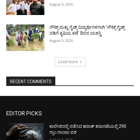
August 5, 2026
ಸೌಟ್ಸ್ ಮತ್ತು ಗೈಡ್ಸ್ ವಿದ್ಯಾರ್ಥಿಗಳಿಗಾಗಿ ‘ಸೌಟ್ಸ್ ಗೈಡ್ಸ್
ನಡಿಗೆ ಕೃಷಿಯ ಕಡೆ’ ಶಿಬಿರ ಯಶಸ್ವಿ
August 5, 2026
Load more
RECENT COMMENTS
EDITOR PICKS
ಕಾಲೇಜಿನಲ್ಲಿ ನಡೆಸಿದ ಹಠಾತ್ ತಪಾಸಣೆಯಲ್ಲಿ 290
ಗ್ರಾಂ ಗಾಂಜಾ ವಶ
August 5, 2026