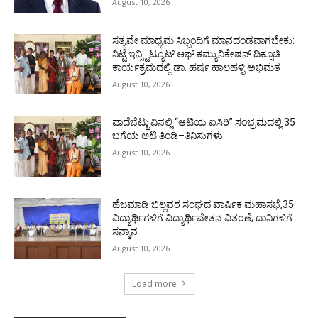
August 10, 2026
ಸತ್ಯವೇ ಮಾಧ್ಯಮ ಸಿಬ್ಬಂದಿಗೆ ಮಾನದಂಡವಾಗಬೇಕು:
ನಿಟ್ಟೆ ಇನ್ಸ್ಟಿಟ್ಯೂಟ್ ಆಫ್ ಕಮ್ಯುನಿಕೇಷನ್ ದಿಕ್ಸೂಚಿ
ಕಾರ್ಯಕ್ರಮದಲ್ಲಿ ಡಾ. ಹರ್ಷ ಹಾಲಹಳ್ಳಿ ಅಭಿಮತ
August 10, 2026
ಪಾದೆಬೆಟ್ಟುವಿನಲ್ಲಿ “ಆಟಿಯ ಐಸಿರಿ’’ ಸಂಭ್ರಮದಲ್ಲಿ 35
ಬಗೆಯ ಆಟಿ ತಿಂಡಿ–ತಿನಿಸುಗಳು
August 10, 2026
ಹೆಜಮಾಡಿ ಬಿಲ್ಲವರ ಸಂಘದ ವಾರ್ಷಿಕ ಮಹಾಸಭೆ,35
ವಿದ್ಯಾರ್ಥಿಗಳಿಗೆ ವಿದ್ಯಾರ್ಥಿವೇತನ ವಿತರಣೆ; ದಾನಿಗಳಿಗೆ
ಸನ್ಮಾನ
August 10, 2026
Load more