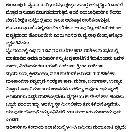
ಕುಂದಾಪುರ: ಬೈಂದೂರು ವಿಧಾನಸಭಾ ಕ್ಷೇತ್ರದ ಸಮಗ್ರ ಅಭಿವೃದ್ಧಿಗಾಗಿ ದಾಖಲೆ
ಮೊತ್ತದ ಅನುದಾನ ಬಿಡುಗಡೆಯಾಗುತ್ತಿದೆ. ಆದರೆ ಇಲಾಖಾಧಿಕಾರಿಗಳ ಕೆಲಸದ
ವೇಗ ನಿರೀಕ್ಷಿತ ಮಟ್ಟದಲ್ಲಿ ಇರದ ಕಾರಣ ಅನುಷ್ಠಾನ ಕುಂಠಿತವಾಗುತ್ತಿದೆ.
ಕಂದಾಯ ಇಲಾಖೆಯಲ್ಲಿ ಹಣ ನೀಡದೆ ಕೆಲಸ ಆಗುವುದಿಲ್ಲ. ಅಧಿಕಾರಿಗಳು ಈ
ಪ್ರವೃತ್ತಿಯಿಂದ ಹೊರಬರಬೇಕು ಎಂದು ಸಂಸದ ಬಿ. ವೈ. ರಾಘವೇಂದ್ರ ಆಕ್ರೋಶ
ವ್ಯಕ್ತಪಡಿಸಿದರು.
ಬೈಂದೂರಿನಲ್ಲಿ ಬುಧವಾರ ವಿವಿಧ ಇಲಾಖೆಗಳ ಪ್ರಗತಿ ಪರಿಶೀಲನಾ ಸಭೆಯಲ್ಲಿ
ಮಾತನಾಡಿದ ಅವರು ಅಧಿಕಾರಿಗಳನ್ನು ತೀವ್ರ ತರಾಟೆಗೆ ತೆಗೆದುಕೊಂಡರು.
ಜವುಳಿ
ಪಾರ್ಕ್, ಪೀಠೋಪಕರಣ ತಯಾರಿ ಸಂಕೀರ್ಣ, ಕ್ರೀಡಾ ಸಂಕೀರ್ಣ,
ನ್ಯಾಯಾಲಯ, ಕ್ರೀಡಾಂಗಣ, ವಸತಿ ಶಾಲೆಗಳಿಗೆ ಜಮೀನು ಗುರುತಿಸಬೇಕು.
ಮೂಕಾಂಬಿಕಾ ವನ್ಯಪ್ರಾಣಿ ಸಂರಕ್ಷಣಾ ತಾಣ, ಮರಿನಾ, ಬೀಚ್‍ವಾಕ್, ಉದ್ಯಾನ,
ವಿಶ್ರಾಂತಿ ತಾಣ ನಿರ್ಮಾಣ ಯೋಜನೆಗಳು ಬರಲಿದ್ದು, ಅವುಗಳ ಅನುಷ್ಠಾನಕ್ಕೆ
ಅಧಿಕಾರಿಗಳು ಸಿದ್ಧತೆ ಮಾಡಿಕೊಳ್ಳಬೇಕು. ವೈದ್ಯಕೀಯ ಕಾಲೇಜಿಗೆ ಹಣ ಹೂಡಲು
ಒಬ್ಬರು ಮುಂದಾಗಿದ್ದು, ಅದಕ್ಕೂ ಸ್ಥಳ ಮೀಸಲಿಡಲು ಕ್ರಮ ತೆಗೆದುಕೊಳ್ಳಬೇಕು.
ಯಾವುದೇ ಯೋಜನೆ ಅಗತ್ಯ ಎನಿಸಿದರೆ, ಹಣ ಮಂಜೂರು ಮಾಡಲಾಗುವುದು
ಎಂದರು.
ಅಧಿಕಾರಿಗಳು ಕಂದಾಯ ಇಲಾಖೆಯಲ್ಲಿ 94-ಸಿ ಜಮೀನು ಮಂಜೂರಾತಿ ಪ್ರಕ್ರಿಯೆ