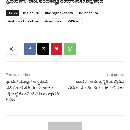
ಪ್ರಿಯದರ್ಶಿನಿ, ಬಿಜೆಪಿ ವಲಯಾಧ್ಯಕ್ಷ ದೀಪಕ್‍ಕುಮಾರ ಶೆಟ್ಟಿ ಇದ್ದರು.
TAGS
#bainduru
#by raghavendra
#kundapura
#v4news karnataka
#v4stream
V4News
Previous article
Next article
ಫಾದರ್ ಮುಲ್ಲರ್ ಆಸ್ಪತ್ರೆಯ
ಹಾಸನ : ಅತಂತ್ರ ಸ್ಥಿತಿಯಲ್ಲಿರುವ
ವತಿಯಿಂದ ಸೆ.6 ರಂದು ಉಚಿತ
ಗಣೇಶ ಮೂರ್ತಿ ತಯಾರಕರ ಬದುಕು
‘ಪೋಸ್ಟ್ ಕೋವಿಡ್ ಫಿಸಿಯೋಥೆರಪಿ’
ಶಿಬಿರ