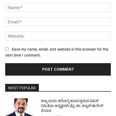
Comment:
Na
Ema
Web
Save my name, email, and website in this browser for the
next time I comment.
MOST POPULAR
ರಾಜ್ಯ ಬಾಯಿ ಆರೋಗ್ಯ ಕಾರ್ಯಕ್ರಮದ ವಿಷನ್
ಸಮಿತಿಯ ಅಧ್ಯಕ್ಷರಾಗಿ ಪ್ರೊ. ಡಾ. ಅಖ್ತರ್ ಹುಸೇನ್
ನೇಮಕ