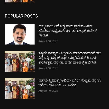
POPULAR POSTS
ರಾಜ್ಯ ಬಾಯಿ ಆರೋಗ್ಯ ಕಾರ್ಯಕ್ರಮದ ವಿಷನ್
ಸಮಿತಿಯ ಅಧ್ಯಕ್ಷರಾಗಿ ಪ್ರೊ. ಡಾ. ಅಖ್ತರ್ ಹುಸೇನ್
ನೇಮಕ
August 10, 2026
ಸತ್ಯವೇ ಮಾಧ್ಯಮ ಸಿಬ್ಬಂದಿಗೆ ಮಾನದಂಡವಾಗಬೇಕು:
ನಿಟ್ಟೆ ಇನ್ಸ್ಟಿಟ್ಯೂಟ್ ಆಫ್ ಕಮ್ಯುನಿಕೇಷನ್ ದಿಕ್ಸೂಚಿ
ಕಾರ್ಯಕ್ರಮದಲ್ಲಿ ಡಾ. ಹರ್ಷ ಹಾಲಹಳ್ಳಿ ಅಭಿಮತ
August 10, 2026
ಪಾದೆಬೆಟ್ಟುವಿನಲ್ಲಿ “ಆಟಿಯ ಐಸಿರಿ’’ ಸಂಭ್ರಮದಲ್ಲಿ 35
ಬಗೆಯ ಆಟಿ ತಿಂಡಿ–ತಿನಿಸುಗಳು
August 10, 2026