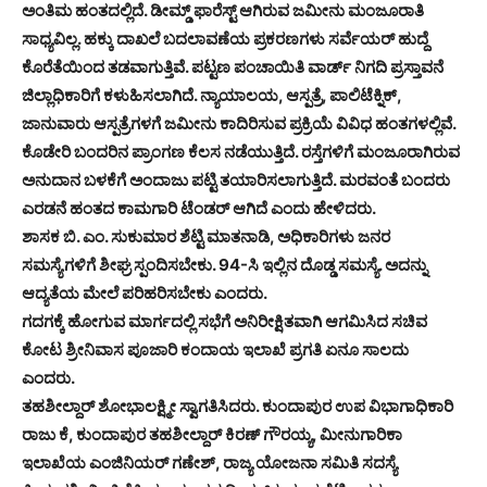
ಅಂತಿಮ ಹಂತದಲ್ಲಿದೆ. ಡೀಮ್ಡ್ ಫಾರೆಸ್ಟ್ ಆಗಿರುವ ಜಮೀನು ಮಂಜೂರಾತಿ
ಸಾಧ್ಯವಿಲ್ಲ. ಹಕ್ಕು ದಾಖಲೆ ಬದಲಾವಣೆಯ ಪ್ರಕರಣಗಳು ಸರ್ವೆಯರ್ ಹುದ್ದೆ
ಕೊರೆತೆಯಿಂದ ತಡವಾಗುತ್ತಿವೆ. ಪಟ್ಟಣ ಪಂಚಾಯಿತಿ ವಾರ್ಡ್ ನಿಗದಿ ಪ್ರಸ್ತಾವನೆ
ಜಿಲ್ಲಾಧಿಕಾರಿಗೆ ಕಳುಹಿಸಲಾಗಿದೆ. ನ್ಯಾಯಾಲಯ, ಆಸ್ಪತ್ರೆ, ಪಾಲಿಟೆಕ್ನಿಕ್,
ಜಾನುವಾರು ಆಸ್ಪತ್ರೆಗಳಗೆ ಜಮೀನು ಕಾದಿರಿಸುವ ಪ್ರಕ್ರಿಯೆ ವಿವಿಧ ಹಂತಗಳಲ್ಲಿವೆ.
ಕೊಡೇರಿ ಬಂದರಿನ ಪ್ರಾಂಗಣ ಕೆಲಸ ನಡೆಯುತ್ತಿದೆ. ರಸ್ತೆಗಳಿಗೆ ಮಂಜೂರಾಗಿರುವ
ಅನುದಾನ ಬಳಕೆಗೆ ಅಂದಾಜು ಪಟ್ಟಿ ತಯಾರಿಸಲಾಗುತ್ತಿದೆ. ಮರವಂತೆ ಬಂದರು
ಎರಡನೆ ಹಂತದ ಕಾಮಗಾರಿ ಟೆಂಡರ್ ಆಗಿದೆ ಎಂದು ಹೇಳಿದರು.
ಶಾಸಕ ಬಿ. ಎಂ. ಸುಕುಮಾರ ಶೆಟ್ಟಿ ಮಾತನಾಡಿ, ಅಧಿಕಾರಿಗಳು ಜನರ
ಸಮಸ್ಯೆಗಳಿಗೆ ಶೀಘ್ರ ಸ್ಪಂದಿಸಬೇಕು. 94-ಸಿ ಇಲ್ಲಿನ ದೊಡ್ಡ ಸಮಸ್ಯೆ. ಅದನ್ನು
ಆದ್ಯತೆಯ ಮೇಲೆ ಪರಿಹರಿಸಬೇಕು ಎಂದರು.
ಗದಗಕ್ಕೆ ಹೋಗುವ ಮಾರ್ಗದಲ್ಲಿ ಸಭೆಗೆ ಅನಿರೀಕ್ಷಿತವಾಗಿ ಆಗಮಿಸಿದ ಸಚಿವ
ಕೋಟ ಶ್ರೀನಿವಾಸ ಪೂಜಾರಿ ಕಂದಾಯ ಇಲಾಖೆ ಪ್ರಗತಿ ಏನೂ ಸಾಲದು
ಎಂದರು.
ತಹಶೀಲ್ದಾರ್ ಶೋಭಾಲಕ್ಷ್ಮೀ ಸ್ವಾಗತಿಸಿದರು. ಕುಂದಾಪುರ ಉಪ ವಿಭಾಗಾಧಿಕಾರಿ
ರಾಜು ಕೆ, ಕುಂದಾಪುರ ತಹಶೀಲ್ದಾರ್ ಕಿರಣ್ ಗೌರಯ್ಯ, ಮೀನುಗಾರಿಕಾ
ಇಲಾಖೆಯ ಎಂಜಿನಿಯರ್ ಗಣೇಶ್, ರಾಜ್ಯ ಯೋಜನಾ ಸಮಿತಿ ಸದಸ್ಯೆ