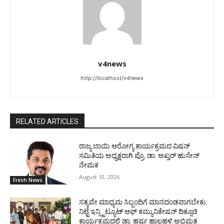
v4news
http://localhost/v4news
RELATED ARTICLES
ರಾಜ್ಯ ಬಾಯಿ ಆರೋಗ್ಯ ಕಾರ್ಯಕ್ರಮದ ವಿಷನ್
ಸಮಿತಿಯ ಅಧ್ಯಕ್ಷರಾಗಿ ಪ್ರೊ. ಡಾ. ಅಖ್ತರ್ ಹುಸೇನ್
ನೇಮಕ
August 10, 2026
Fresh News
ಸತ್ಯವೇ ಮಾಧ್ಯಮ ಸಿಬ್ಬಂದಿಗೆ ಮಾನದಂಡವಾಗಬೇಕು:
ನಿಟ್ಟೆ ಇನ್ಸ್ಟಿಟ್ಯೂಟ್ ಆಫ್ ಕಮ್ಯುನಿಕೇಷನ್ ದಿಕ್ಸೂಚಿ
ಕಾರ್ಯಕ್ರಮದಲ್ಲಿ ಡಾ. ಹರ್ಷ ಹಾಲಹಳ್ಳಿ ಅಭಿಮತ