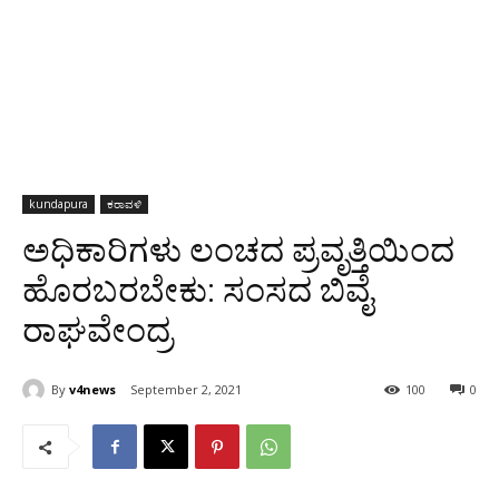
kundapura
ಕರಾವಳಿ
ಅಧಿಕಾರಿಗಳು ಲಂಚದ ಪ್ರವೃತ್ತಿಯಿಂದ‌
ಹೊರಬರಬೇಕು: ಸಂಸದ ಬಿವೈ
ರಾಘವೇಂದ್ರ
By
v4news
September 2, 2021
100
0