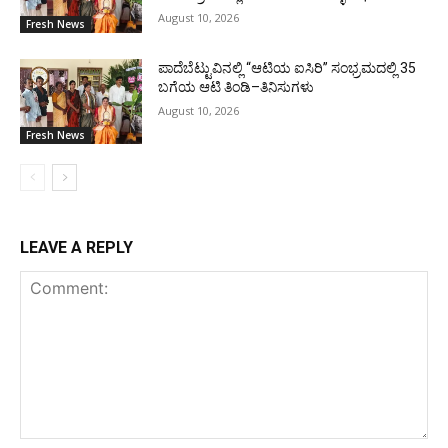
August 10, 2026
Fresh News
ಪಾದೆಬೆಟ್ಟುವಿನಲ್ಲಿ “ಆಟಿಯ ಐಸಿರಿ’’ ಸಂಭ್ರಮದಲ್ಲಿ 35
ಬಗೆಯ ಆಟಿ ತಿಂಡಿ–ತಿನಿಸುಗಳು
August 10, 2026
Fresh News
LEAVE A REPLY