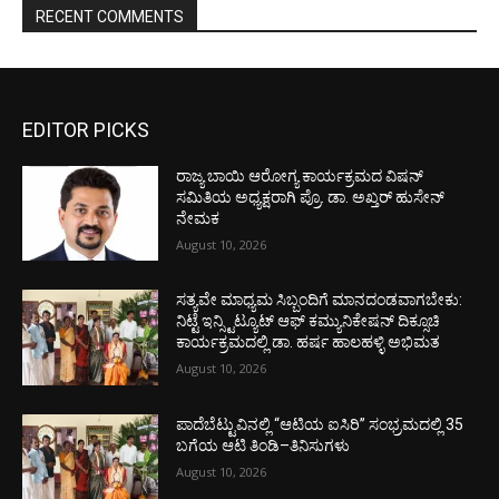
RECENT COMMENTS
EDITOR PICKS
ರಾಜ್ಯ ಬಾಯಿ ಆರೋಗ್ಯ ಕಾರ್ಯಕ್ರಮದ ವಿಷನ್
ಸಮಿತಿಯ ಅಧ್ಯಕ್ಷರಾಗಿ ಪ್ರೊ. ಡಾ. ಅಖ್ತರ್ ಹುಸೇನ್
ನೇಮಕ
August 10, 2026
ಸತ್ಯವೇ ಮಾಧ್ಯಮ ಸಿಬ್ಬಂದಿಗೆ ಮಾನದಂಡವಾಗಬೇಕು:
ನಿಟ್ಟೆ ಇನ್ಸ್ಟಿಟ್ಯೂಟ್ ಆಫ್ ಕಮ್ಯುನಿಕೇಷನ್ ದಿಕ್ಸೂಚಿ
ಕಾರ್ಯಕ್ರಮದಲ್ಲಿ ಡಾ. ಹರ್ಷ ಹಾಲಹಳ್ಳಿ ಅಭಿಮತ
August 10, 2026
ಪಾದೆಬೆಟ್ಟುವಿನಲ್ಲಿ “ಆಟಿಯ ಐಸಿರಿ’’ ಸಂಭ್ರಮದಲ್ಲಿ 35
ಬಗೆಯ ಆಟಿ ತಿಂಡಿ–ತಿನಿಸುಗಳು
August 10, 2026