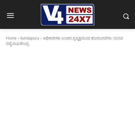
Home
kundapura
ಅಧಿಕಾರಿಗಳು ಲಂಚದ ಪ್ರವೃತ್ತಿಯಿಂದ‌ ಹೊರಬರಬೇಕು: ಸಂಸದ
ಬಿವೈ ರಾಘವೇಂದ್ರ