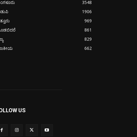
ಂಗಳೂರು
3548
ಡುಪಿ
1906
ತ್ತೂರು
969
ೂಡಬಿದರೆ
861
ಜ್ಯ
829
ಾಜಕೀಯ
662
OLLOW US