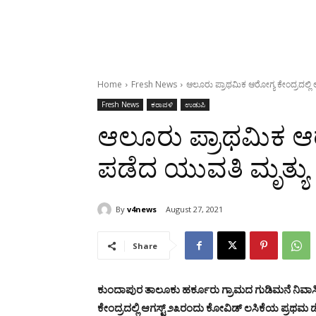
Home
Fresh News
ಆಲೂರು ಪ್ರಾಥಮಿಕ ಆರೋಗ್ಯ ಕೇಂದ್ರದಲ್ಲಿ 
Fresh News
ಕರಾವಳಿ
ಉಡುಪಿ
ಆಲೂರು ಪ್ರಾಥಮಿಕ ಆರೋ
ಪಡೆದ ಯುವತಿ ಮೃತ್ಯು
By
v4news
August 27, 2021
Share
ಕುಂದಾಪುರ ತಾಲೂಕು ಹರ್ಕೂರು ಗ್ರಾಮದ ಗುಡಿಮನೆ ನಿವಾಸ
ಕೇಂದ್ರದಲ್ಲಿ ಆಗಸ್ಟ್ ೨೩ರಂದು ಕೋವಿಡ್ ಲಸಿಕೆಯ ಪ್ರಥಮ ಡ