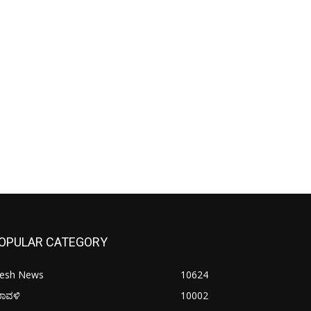
OPULAR CATEGORY
resh News
10624
ರಾವಳಿ
10002