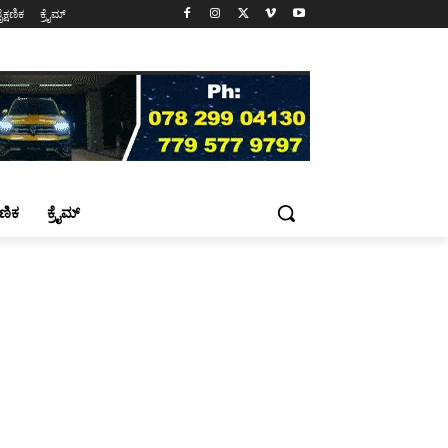
ೈಕ್ಷಣಿಕ
ಕ್ರೈಮ್
್ಷಣಿಕ
ಕ್ರೈಮ್