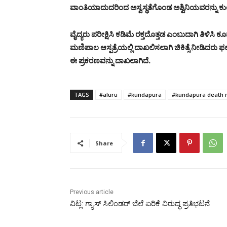
ವಾಂತಿಯಾದುದರಿಂದ ಅಸ್ವಸ್ಥತೆಗೊಂಡ ಅಶ್ವಿನಿಯವರನ್ನು ಕುಂದ
ವೈದ್ಯರು ಪರೀಕ್ಷಿಸಿ ಕಡಿಮೆ ರಕ್ತದೊತ್ತಡ ಎಂಬುದಾಗಿ ತಿಳಿಸ
ಮಣಿಪಾಲ ಆಸ್ಪತ್ರೆಯಲ್ಲಿ ದಾಖಲಿಸಲಾಗಿ ಚಿಕಿತ್ಸೆ ನೀಡಿದರು ಫ
ಈ ಪ್ರಕರಣವನ್ನು ದಾಖಲಾಗಿದೆ.
TAGS
#aluru
#kundapura
#kundapura death 
Share
Previous article
ವಿಟ್ಲ: ಗ್ಯಾಸ್ ಸಿಲಿಂಡರ್ ಬೆಲೆ ಏರಿಕೆ ವಿರುದ್ಧ ಪ್ರತಿಭಟನೆ