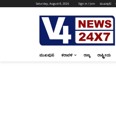
Saturday, August 8, 2026
Sign in / Join
ಮುಖಪುಟ
ಮುಖಪುಟ
ಕರಾವಳಿ
ರಾಜ್ಯ
ರಾಷ್ಟ್ರೀಯ