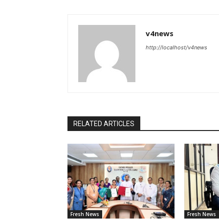
v4news
http://localhost/v4news
RELATED ARTICLES
Fresh News
Fresh News