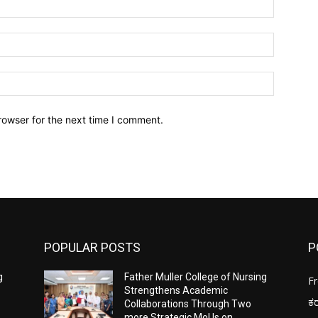
Name:*
Email:*
Website:
rowser for the next time I comment.
POPULAR POSTS
P
g
Father Muller College of Nursing
F
Strengthens Academic
ಕ
Collaborations Through Two
more Strategic MoUs on