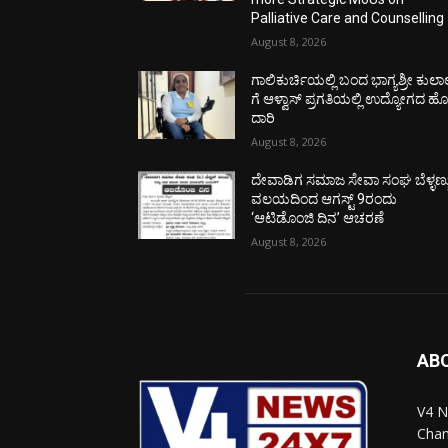
Palliative Care and Counselling
August 8, 2026
ಗಾಲಿಕುರ್ಚಿಯಲ್ಲಿ ಬಂದ ಭಾಗ್ಯಶ್ರೀ ಕುಲಾ
ಗೆ ಆಳ್ವಾಸ್ ಪ್ರಗತಿಯಲ್ಲಿ ಉದ್ಯೋಗದ ಹ
ದಾರಿ
August 8, 2026
ದೇವಾಡಿಗ ಸಮಾಜ ಸೇವಾ ಸಂಘ ಬೆಳ್ಳಣ್ಣ
ವಲಯದಿಂದ ಆಗಸ್ಟ್ 9ರಂದು
‘ಆಟಿಡೊಂಜಿ ದಿನ’ ಆಚರಣೆ
August 8, 2026
AB
V4 N
Chan