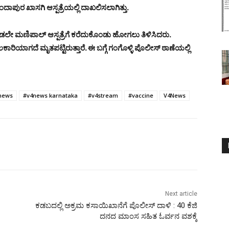
ಾಪುರ ಖಾಸಗಿ ಆಸ್ಪತ್ರೆಯಲ್ಲಿ ದಾಖಲಿಸಲಾಗಿತ್ತು.
ಿ ಕೂಡಲೇ ಮಣಿಪಾಲ್ ಆಸ್ಪತ್ರೆಗೆ ಕರೆದುಕೊಂಡು ಹೋಗಲು ತಿಳಿಸಿದರು.
ಲಕಾರಿಯಾಗದೆ ಮೃತಪಟ್ಟಿರುತ್ತಾರೆ. ಈ ಬಗ್ಗೆ ಗಂಗೊಳ್ಳಿ ಪೊಲೀಸ್ ಠಾಣೆಯಲ್ಲಿ
news
#v4news karnataka
#v4stream
#vaccine
V4News
Next article
ಕಡಬದಲ್ಲಿ ಅಕ್ರಮ ಕಸಾಯಿಖಾನೆಗೆ ಪೊಲೀಸ್ ದಾಳಿ : 40 ಕೆಜಿ
ದನದ ಮಾಂಸ ಸಹಿತ ಓರ್ವನ ವಶಕ್ಕೆ