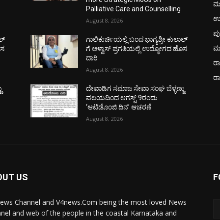
ಮ
Palliative Care and Counselling
ಉ
August 8, 2026
ಪು
ಲ್
ಗಾಲಿಕುರ್ಚಿಯಲ್ಲಿ ಬಂದ ಭಾಗ್ಯಶ್ರೀ ಕುಲಾಲ್
ಮ
ೊಸ
ಗೆ ಆಳ್ವಾಸ್ ಪ್ರಗತಿಯಲ್ಲಿ ಉದ್ಯೋಗದ ಹೊಸ
ದಾರಿ
ರಾ
August 8, 2026
ರ
ು
ದೇವಾಡಿಗ ಸಮಾಜ ಸೇವಾ ಸಂಘ ಬೆಳ್ಳಣ್ಣು
ವಲಯದಿಂದ ಆಗಸ್ಟ್ 9ರಂದು
‘ಆಟಿಡೊಂಜಿ ದಿನ’ ಆಚರಣೆ
August 8, 2026
OUT US
F
ews Channel and V4news.Com being the most loved News
nel and web of the people in the coastal Karnataka and