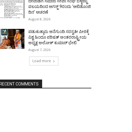
ದೇವಾಡಿಗ ಸಮಾಜ ಸೇವಾ ಸಂಘ ಬೆಳ್ಳಣ್ಣು
ವಲಯದಿಂದ ಆಗಸ್ಟ್ 9ರಂದು ‘ಆಟಿಡೊಂಜಿ
ದಿನ’ ಆಚರಣೆ
August 8, 2026
ಪಡುಕುತ್ಯಾರು ಆನೆಗುಂದಿ ಸರಸ್ವತೀ ಪೀಠಕ್ಕೆ
ವಿಶ್ವ ಹಿಂದೂ ಪರಿಷತ್ ಅಂತರರಾಷ್ಟ್ರೀಯ
ಅಧ್ಯಕ್ಷ ಅಲೋಕ್ ಕುಮಾರ್ ಭೇಟಿ
August 7, 2026
Load more
RECENT COMMENTS