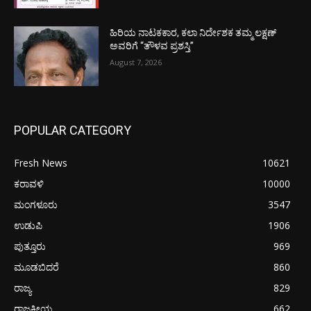
ಹಿರಿಯ ನಾಟಕಕಾರ, ಕಲಾ ನಿರ್ದೇಶಕ ತಮ್ಮ ಲಕ್ಷಣ್
ಅವರಿಗೆ “ತೌಳವ ಪ್ರಶಸ್ತಿ”
August 7, 2026
POPULAR CATEGORY
Fresh News
10621
ಕರಾವಳಿ
10000
ಮಂಗಳೂರು
3547
ಉಡುಪಿ
1906
ಪುತ್ತೂರು
969
ಮೂಡಬಿದರೆ
860
ರಾಜ್ಯ
829
ರಾಜಕೀಯ
662