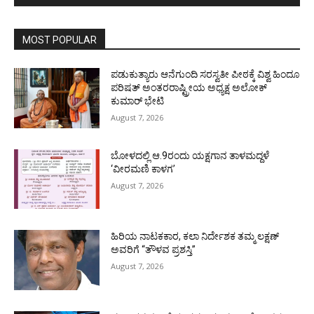
MOST POPULAR
ಪಡುಕುತ್ಯಾರು ಆನೆಗುಂದಿ ಸರಸ್ವತೀ ಪೀಠಕ್ಕೆ ವಿಶ್ವ ಹಿಂದೂ
ಪರಿಷತ್ ಅಂತರರಾಷ್ಟ್ರೀಯ ಅಧ್ಯಕ್ಷ ಅಲೋಕ್
ಕುಮಾರ್ ಭೇಟಿ
August 7, 2026
ಬೋಳದಲ್ಲಿ ಆ.9ರಂದು ಯಕ್ಷಗಾನ ತಾಳಮದ್ದಳೆ
‘ವೀರಮಣಿ ಕಾಳಗ’
August 7, 2026
ಹಿರಿಯ ನಾಟಕಕಾರ, ಕಲಾ ನಿರ್ದೇಶಕ ತಮ್ಮ ಲಕ್ಷಣ್
ಅವರಿಗೆ “ತೌಳವ ಪ್ರಶಸ್ತಿ”
August 7, 2026