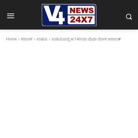
Home
ಕರಾವಳಿ
ಉಡುಪಿ
ಉಡುಪಿಯಲ್ಲಿ ಆ.14ರಂದು ಮೆಘಾ ಲೋಕ ಅದಾಲತ್