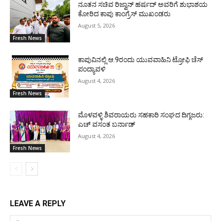
ನೂತನ ಸಚಿವ ರಿಜ್ವಾನ್ ಹರ್ಷದ್ ಅವರಿಗೆ ಶುಭಾಶಯ
ಕೋರಿದ ಕಾಪು ಕಾಂಗ್ರೆಸ್ ಮುಖಂಡರು
August 5, 2026
Fresh News
ಕಾಪುವಿನಲ್ಲಿ ಆ.9ರಂದು ಯುವವಾಹಿನಿ ಟ್ರೋಫಿ ಚೆಸ್
ಪಂದ್ಯಾವಳಿ
August 4, 2026
Fresh News
ಮೊಳವಳ್ಳಿ ಶಿವರಾಯರು ಸಹಕಾರಿ ಸಂಘದ ದಿಗ್ಗಜರು:
ಎಚ್ ವಸಂತ ಬರ್ನಾಡ್
August 4, 2026
Fresh News
LEAVE A REPLY