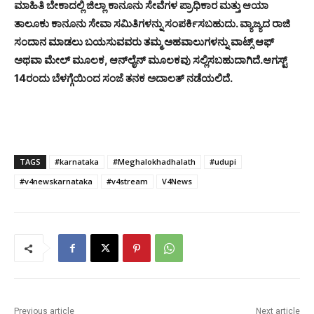
ಮಾಹಿತಿ ಬೇಕಾದಲ್ಲಿ ಜಿಲ್ಲಾ ಕಾನೂನು ಸೇವೆಗಳ ಪ್ರಾಧಿಕಾರ ಮತ್ತು ಆಯಾ
ತಾಲೂಕು ಕಾನೂನು ಸೇವಾ ಸಮಿತಿಗಳನ್ನು ಸಂಪರ್ಕಿಸಬಹುದು. ವ್ಯಾಜ್ಯದ ರಾಜಿ
ಸಂದಾನ ಮಾಡಲು ಬಯಸುವವರು ತಮ್ಮ ಅಹವಾಲುಗಳನ್ನು ವಾಟ್ಸ್ ಆಫ್
ಅಥವಾ ಮೇಲ್ ಮೂಲಕ, ಆನ್‌ಲೈನ್ ಮೂಲಕವು ಸಲ್ಲಿಸಬಹುದಾಗಿದೆ.ಆಗಸ್ಟ್
14ರಂದು ಬೆಳಗ್ಗೆಯಿಂದ ಸಂಜೆ ತನಕ ಅದಾಲತ್ ನಡೆಯಲಿದೆ.
TAGS
#karnataka
#Meghalokhadhalath
#udupi
#v4newskarnataka
#v4stream
V4News
Previous article
Next article