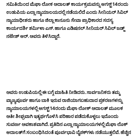
ಸಮಿತಿಯಿಂದ ಮೆಘಾ ಲೋಕ ಅದಾಲತ್ ಕಾರ್ಯಕ್ರಮವನ್ನು ಆಗಸ್ಟ್ 14ರಂದು
ಉಡುಪಿಯ ಎಲ್ಲಾ ನ್ಯಾಯಾಲಯದಲ್ಲಿ ನಡೆಯಲಿದೆ ಎಂದು ಸೀನಿಯರ್ ಸಿವಿಲ್
ನ್ಯಾಯಾಧೀಶರು ಹಾಗೂ ಜಿಲ್ಲಾ ಕಾನೂನು ಸೇವಾ ಪ್ರಾಧಿಕಾರದ ಸದಸ್ಯ
ಕಾರ್ಯದರ್ಶಿ ಶರ್ಮಿಳಾ ಎಸ್. ಹಾಗೂ ಎಡಿಷನಲ್ ಸೀನಿಯರ್ ಸಿವಿಲ್ ಜಡ್ಜ್
ನಟೇಶ್ ಆರ್. ಅವರು ತಿಳಿಸಿದ್ದಾರೆ.
ಅವರು ಉಡುಪಿಯಲ್ಲಿ ಈ ಬಗ್ಗೆ ಮಾಹಿತಿ ನೀಡಿದರು. ಸಾರ್ವಜನಿಕರು ತಮ್ಮ
ವ್ಯಾಜ್ಯಪೂರ್ವ ಹಾಗೂ ಬಾಕಿ ಇರುವ ರಾಜಿಯಾಗಬಹುದಾದ ಪ್ರಕರಣಗಳನ್ನು
ನ್ಯಾಯಾಲಯಗಳಲ್ಲಿ ಆಗಸ್ಟ್ 14ರಂದು ಮೆಘಾ ಲೋಕ್ ಅದಾಲತ್ ಮೂಲಕ
ಅತೀ ಶೀಘ್ರವಾಗಿ ಇತ್ಯರ್ಥಗೊಳಿಸಿ ಪರಿಹಾರ ಪಡೆದುಕೊಳ್ಳಲು ಇದೊಂದು
ಸುವರ್ಣ ಅವಕಾಶವಾಗಿದೆ. ಪ್ರತಿದಿನ ಎಲ್ಲಾ ನ್ಯಾಯಾಲಯಗಳಲ್ಲಿ ಮೆಘಾ ಲೊಕ್
ಆದಾಲತ್‌ಗೆ ಸಂಬಂಧಿಸಿದಂತೆ ಪೂರ್ವಭಾವಿ ಬೈಠಕ್‌ಗಳು ನಡೆಯುತ್ತಲಿವೆ. ಹೆಚ್ಚಿನ