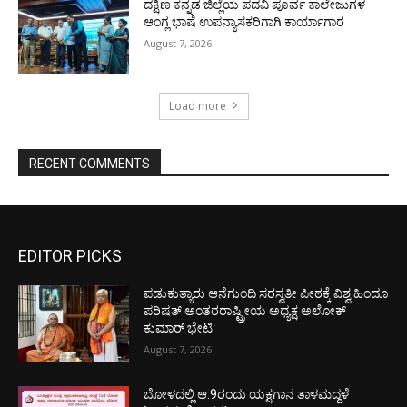
ದಕ್ಷಿಣ ಕನ್ನಡ ಜಿಲ್ಲೆಯ ಪದವಿ ಪೂರ್ವ ಕಾಲೇಜುಗಳ
ಆಂಗ್ಲ ಭಾಷೆ ಉಪನ್ಯಾಸಕರಿಗಾಗಿ ಕಾರ್ಯಾಗಾರ
August 7, 2026
Load more
RECENT COMMENTS
EDITOR PICKS
ಪಡುಕುತ್ಯಾರು ಆನೆಗುಂದಿ ಸರಸ್ವತೀ ಪೀಠಕ್ಕೆ ವಿಶ್ವ ಹಿಂದೂ
ಪರಿಷತ್ ಅಂತರರಾಷ್ಟ್ರೀಯ ಅಧ್ಯಕ್ಷ ಅಲೋಕ್
ಕುಮಾರ್ ಭೇಟಿ
August 7, 2026
ಬೋಳದಲ್ಲಿ ಆ.9ರಂದು ಯಕ್ಷಗಾನ ತಾಳಮದ್ದಳೆ