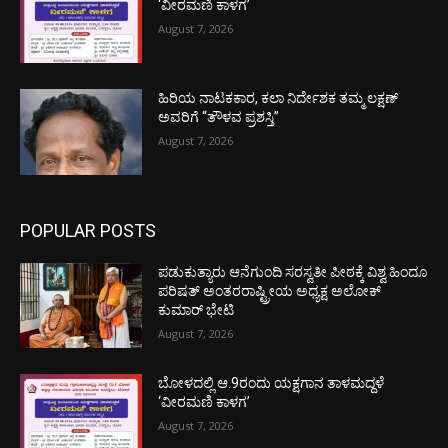
‘ವೀರಮಣಿ ಕಾಳಗ’
August 7, 2026
ಹಿರಿಯ ನಾಟಕಕಾರ, ಕಲಾ ನಿರ್ದೇಶಕ ತಮ್ಮ ಲಕ್ಷಣ್
ಅವರಿಗೆ “ತೌಳವ ಪ್ರಶಸ್ತಿ”
August 7, 2026
POPULAR POSTS
ಪಡುಕುತ್ಯಾರು ಆನೆಗುಂದಿ ಸರಸ್ವತೀ ಪೀಠಕ್ಕೆ ವಿಶ್ವ ಹಿಂದೂ
ಪರಿಷತ್ ಅಂತರರಾಷ್ಟ್ರೀಯ ಅಧ್ಯಕ್ಷ ಅಲೋಕ್
ಕುಮಾರ್ ಭೇಟಿ
August 7, 2026
ಬೋಳದಲ್ಲಿ ಆ.9ರಂದು ಯಕ್ಷಗಾನ ತಾಳಮದ್ದಳೆ
‘ವೀರಮಣಿ ಕಾಳಗ’
August 7, 2026