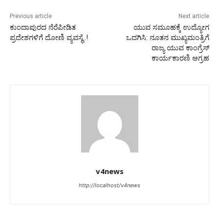
Previous article
Next article
ಕುಂದಾಪುರದ ನೆರೆಪೀಡಿತ
ಯುವ ಸಮೂಹಕ್ಕೆ ಉದ್ಯೋಗ
ಪ್ರದೇಶಗಳಿಗೆ ದೋಣಿ ವ್ಯವಸ್ಥೆ..!
ಒದಗಿಸಿ: ನೂತನ ಮುಖ್ಯಮಂತ್ರಿಗೆ
ರಾಜ್ಯ ಯುವ ಕಾಂಗ್ರೆಸ್
ಕಾರ್ಯಕಾರಣಿ ಆಗ್ರಹ
v4news
http://localhost/v4news