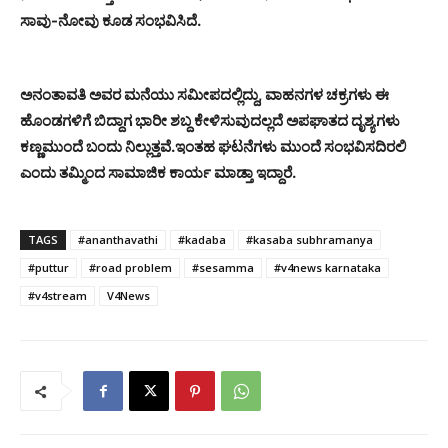
ಸಾವು-ನೋವು ಕೂಡ ಸಂಭವಿಸಿದೆ.
ಅನಂತಾವತಿ ಅವರ ಮನೆಯು ಸಮೀಪದಲ್ಲಿದ್ದು, ವಾಹನಗಳ ಚಕ್ರಗಳು ಈ
ಹೊಂಡಗಳಿಗೆ ಬಿದ್ದಾಗ ಭಾರೀ ಶಬ್ದ ಕೇಳಿಸುವುದಲ್ಲದೆ ಅಪಘಾತದ ದೃಶ್ಯಗಳು
ಕಣ್ಣಮುಂದೆ ಬಂದು ನಿಲ್ಲುತ್ತವೆ.ಇಂತಹ ಘಟನೆಗಳು ಮುಂದೆ ಸಂಭವಿಸದಿರಲಿ
ಎಂದು ತಮ್ಮಿಂದ ಸಾಮಾಜಿಕ ಕಾರ್ಯ ಮಾಡ್ತಾ ಇದ್ದಾರೆ.
TAGS
#ananthavathi
#kadaba
#kasaba subhramanya
#puttur
#road problem
#sesamma
#v4news karnataka
#v4stream
V4News