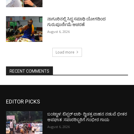
ನಾಗೂರಿನಲ್ಲಿ ಸಿದ್ಧ ಸಮಾಧಿ ಯೋಗದಿಂದ
ಗುರುಪೂರ್ಣಿಮೆ ಆಚರಣೆ
August 6, 2026
Load more
RECENT COMMENTS
EDITOR PICKS
ಬಂಟ್ವಾಳ: ಟಿಪ್ಪರ್ ಲಾರಿ- ದ್ವಿಚಕ್ರ ವಾಹನ ನಡುವೆ ಭೀಕರ
ಅಪಘಾತ :ಸವಾರರಿಬ್ಬರಿಗೆ ಗಂಭೀರ ಗಾಯ
August 6, 2026