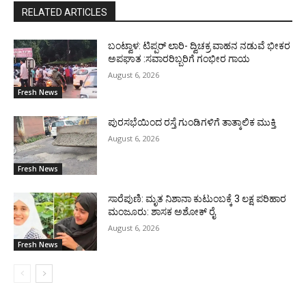
RELATED ARTICLES
ಬಂಟ್ವಾಳ: ಟಿಪ್ಪರ್ ಲಾರಿ- ದ್ವಿಚಕ್ರ ವಾಹನ ನಡುವೆ ಭೀಕರ
ಅಪಘಾತ :ಸವಾರರಿಬ್ಬರಿಗೆ ಗಂಭೀರ ಗಾಯ
August 6, 2026
Fresh News
ಪುರಸಭೆಯಿಂದ ರಸ್ತೆ ಗುಂಡಿಗಳಿಗೆ ತಾತ್ಕಾಲಿಕ ಮುಕ್ತಿ
August 6, 2026
Fresh News
ಸಾರೆಪುಣಿ: ಮೃತ ನಿಶಾನಾ ಕುಟುಂಬಕ್ಕೆ 3 ಲಕ್ಷ ಪರಿಹಾರ
ಮಂಜೂರು: ಶಾಸಕ ಅಶೋಕ್ ರೈ
August 6, 2026
Fresh News