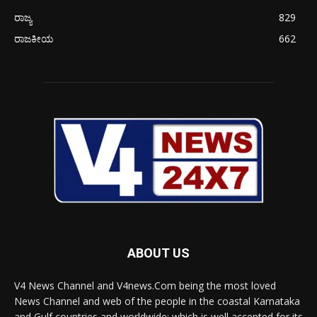
ರಾಜ್ಯ
829
ರಾಜಕೀಯ
662
ABOUT US
V4 News Channel and V4news.Com being the most loved
News Channel and web of the people in the coastal Karnataka
and Gulf countries and worldwide; which is well accepted for its