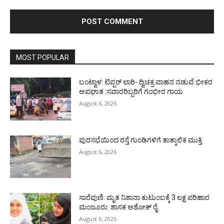
MOST POPULAR
ಬಂಟ್ವಾಳ: ಟಿಪ್ಪರ್ ಲಾರಿ- ದ್ವಿಚಕ್ರ ವಾಹನ ನಡುವೆ ಭೀಕರ
ಅಪಘಾತ :ಸವಾರರಿಬ್ಬರಿಗೆ ಗಂಭೀರ ಗಾಯ
August 6, 2026
ಪುರಸಭೆಯಿಂದ ರಸ್ತೆ ಗುಂಡಿಗಳಿಗೆ ತಾತ್ಕಾಲಿಕ ಮುಕ್ತಿ
August 6, 2026
ಸಾರೆಪುಣಿ: ಮೃತ ನಿಶಾನಾ ಕುಟುಂಬಕ್ಕೆ 3 ಲಕ್ಷ ಪರಿಹಾರ
ಮಂಜೂರು: ಶಾಸಕ ಅಶೋಕ್ ರೈ
August 6, 2026