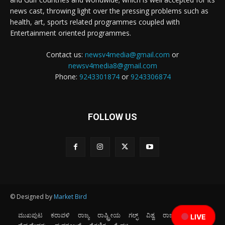
news cast, throwing light over the pressing problems such as
health, art, sports related programmes coupled with
Entertainment oriented programmes.
Contact us:
newsv4media@gmail.com
or
newsv4media8@gmail.com
Phone:
9243301874
or
9243306874
FOLLOW US
© Designed by
Market Bird
ಮುಖಪುಟ
ಕರಾವಳಿ
ರಾಜ್ಯ
ರಾಷ್ಟ್ರೀಯ
ಗಲ್ಫ್
ವಿಶ್ವ
ರಾಜಕೀಯ
ಕ್ರೀಡೆ
LIVE