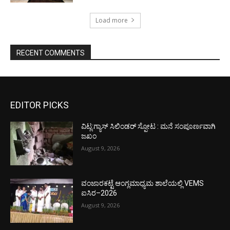
Load more
RECENT COMMENTS
EDITOR PICKS
ವಿಟ್ಲ:ಗ್ಯಾಸ್ ಸಿಲಿಂಡರ್ ಸ್ಪೋಟ : ಮನೆ ಸಂಪೂರ್ಣವಾಗಿ
ಜಖಂ
August 9, 2026
ವಂಜಾರಕಟ್ಟೆ ಆಂಗ್ಲಮಾಧ್ಯಮ ಶಾಲೆಯಲ್ಲಿ VEMS
ಐಸಿರ–2026
August 9, 2026