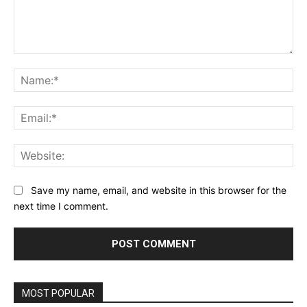
Comment:
Na
Ema
Web
Save my name, email, and website in this browser for the
next time I comment.
MOST POPULAR