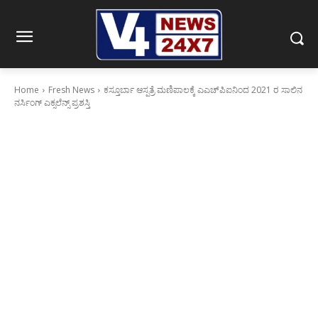
Home
Fresh News
ಕಸ್ತೂರ್ಬಾ ಆಸ್ಪತ್ರೆ ಮಣಿಪಾಲಕ್ಕೆ ಎಎಚ್‌ಪಿಐನಿಂದ 2021 ರ ಸಾಲಿನ
ನರ್ಸಿಂಗ್ ಎಕ್ಸಲೆನ್ಸ್ ಪ್ರಶಸ್ತಿ