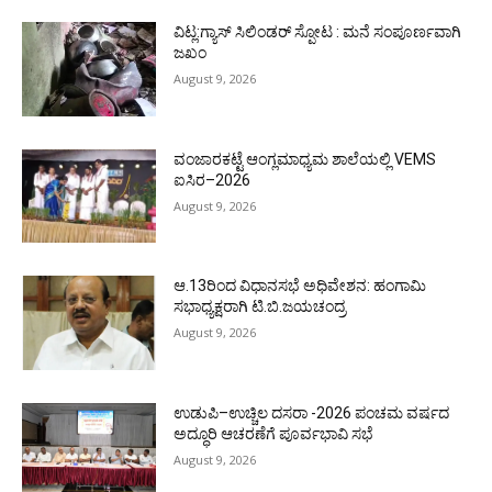
ವಿಟ್ಲ:ಗ್ಯಾಸ್ ಸಿಲಿಂಡರ್ ಸ್ಪೋಟ : ಮನೆ ಸಂಪೂರ್ಣವಾಗಿ
ಜಖಂ
August 9, 2026
ವಂಜಾರಕಟ್ಟೆ ಆಂಗ್ಲಮಾಧ್ಯಮ ಶಾಲೆಯಲ್ಲಿ VEMS
ಐಸಿರ–2026
August 9, 2026
ಆ.13ರಿಂದ ವಿಧಾನಸಭೆ ಅಧಿವೇಶನ: ಹಂಗಾಮಿ
ಸಭಾಧ್ಯಕ್ಷರಾಗಿ ಟಿ.ಬಿ.ಜಯಚಂದ್ರ
August 9, 2026
ಉಡುಪಿ–ಉಚ್ಚಿಲ ದಸರಾ -2026 ಪಂಚಮ ವರ್ಷದ
ಅದ್ಧೂರಿ ಆಚರಣೆಗೆ ಪೂರ್ವಭಾವಿ ಸಭೆ
August 9, 2026