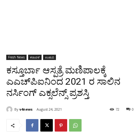
Fresh News
ಕರಾವಳಿ
ಉಡುಪಿ
ಕಸ್ತೂರ್ಬಾ ಆಸ್ಪತ್ರೆ ಮಣಿಪಾಲಕ್ಕೆ
ಎಎಚ್‌ಪಿಐನಿಂದ 2021 ರ ಸಾಲಿನ
ನರ್ಸಿಂಗ್ ಎಕ್ಸಲೆನ್ಸ್ ಪ್ರಶಸ್ತಿ
By
v4news
August 24, 2021
72
0