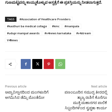
ಗುಣಮಟ್ಟವನ್ನು ಕಾಯ್ದುಕೊಳ್ಳುವ ಆಸ್ಪತ್ರೆಗೆ ಈ ಪ್ರಶಸ್ತಿಯನ್ನು ನೀಡಲಾಗುತ್ತದೆ.
TAGS
#Association of Healthcare Providers
#kasthuri ba medical collage
#kmc
#manipala
#udupi manipal awards
#v4news karnataka
#v4stream
V4News
Previous article
Next article
ಅಪ್ಘಾನಿಸ್ತಾನದಿಂದ ಮಂಗಳೂರಿಗೆ
ಪಣಂಬೂರಿನ ಸಮುದ್ರ ತೀರದಲ್ಲಿ
ಆಗಮಿಸಿದ ಡೆಮ್ಸಿ ಮೊಂತೆರೋ
ತ್ಯಾಜ್ಯ ರಾಶಿಗೆ ಕೊನೆಗೂ
ಮುಕ್ತಿ:ಮಹಾನಗರ ಪಾಲಿಕೆ
ಸಿಬ್ಬಂದಿಗಳಿಂದ ಸ್ವಚ್ಚತಾ ಕಾರ್ಯ