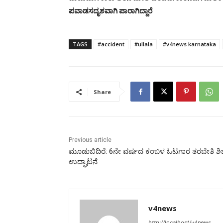
ಪವಾಡಸದೃಶವಾಗಿ ಪಾರಾಗಿದ್ದಾರೆ
TAGS
#accident
#ullala
#v4news karnataka
Share
Previous article
ಮೂಡುಬಿದಿರೆ: 6ನೇ ವರ್ಷದ ಕಂಬಳ ಓಟಗಾರ ತರಬೇತಿ ಶಿ
ಉದ್ಘಾಟನೆ
v4news
http://localhost/v4news