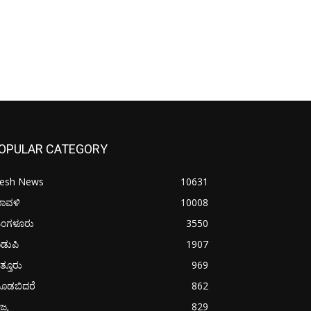
OPULAR CATEGORY
resh News
10631
ರಾವಳಿ
10008
ಂಗಳೂರು
3550
ಡುಪಿ
1907
ತ್ತೂರು
969
ೂಡಬಿದರೆ
862
ಜ್ಯ
829