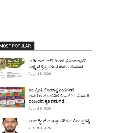
MOST POPULAR
ಆ.9ರಂದು ‘ಆಟಿ ತಿಂಗಳ ಭೂತಾರಾಧನೆ’ :
ಸಾಕ್ಷ್ಯ ಚಿತ್ರ ಪ್ರದರ್ಶನ ಹಾಗೂ ಸಂವಾದ
August 8, 2026
ಡಾ. ಪ್ರೀತಿ ಲೋಲಾಕ್ಷ ನಾಗವೇಣಿ
ಅವರ ಅನ್‌ಟಚೆಬಿಲಿಟಿ ಇನ್ 21 ಸೆಂಚುರಿ
ಇಂಡಿಯಾ ಕೃತಿ ಬಿಡುಗಡೆ
August 8, 2026
ಸಂಶುದ್ಧೀನ್ ಎಣ್ಮೂರವರಿಗೆ ಪ.ಗೋ ಪ್ರಶಸ್ತಿ
August 8, 2026