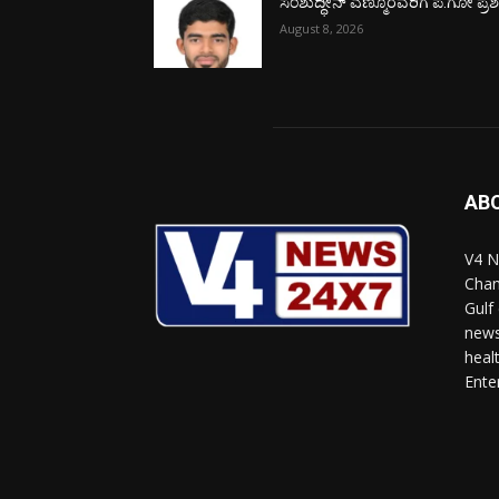
ಸಂಶುದ್ಧೀನ್ ಎಣ್ಮೂರವರಿಗೆ ಪ.ಗೋ ಪ್ರಶಸ್
August 8, 2026
AB
V4 N
Chan
Gulf
news
heal
Ente