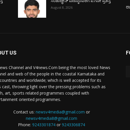
ತಿ
ಸಂಶುದ್ಧೀನ್ ಎಣ್ಮೂರವರಿಗೆ ಪ.ಗೋ ಪ್ರಶಸ್ತಿ
ರ
August 8, 2026
OUT US
F
ews Channel and V4news.Com being the most loved News
nel and web of the people in the coastal Karnataka and
 countries and worldwide; which is well accepted for its
 cast, throwing light over the pressing problems such as
th, art, sports related programmes coupled with
rtainment oriented programmes.
Contact us:
newsv4media@gmail.com
or
newsv4media8@gmail.com
Phone:
9243301874
or
9243306874