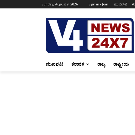
Sunday, August 9, 2026
Sign in / Join
ಮುಖಪುಟ
ಕ
ಮುಖಪುಟ
ಕರಾವಳಿ
ರಾಜ್ಯ
ರಾಷ್ಟ್ರೀಯ