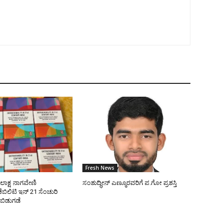
Fresh News
ೋಲಾಕ್ಷ ನಾಗವೇಣಿ
ಸಂಶುದ್ಧೀನ್ ಎಣ್ಮೂರವರಿಗೆ ಪ.ಗೋ ಪ್ರಶಸ್ತಿ
ಿಲಿಟಿ ಇನ್ 21 ಸೆಂಚುರಿ
 ಬಿಡುಗಡೆ