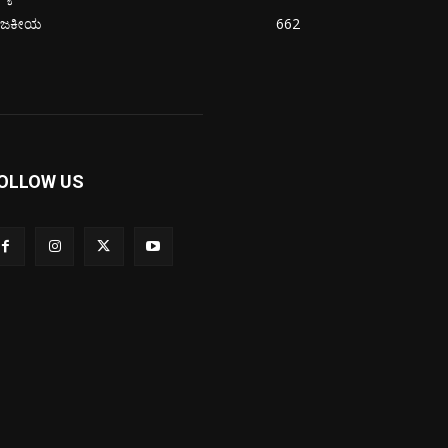
ಾಜಕೀಯ
662
OLLOW US