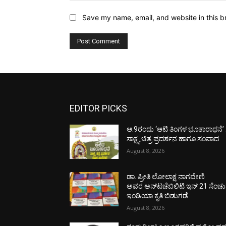
Save my name, email, and website in this b
EDITOR PICKS
ಆ.9ರಂದು ‘ಆಟಿ ತಿಂಗಳ ಭೂತಾರಾಧನೆ’ 
ಸಾಕ್ಷ್ಯ ಚಿತ್ರ ಪ್ರದರ್ಶನ ಹಾಗೂ ಸಂವಾದ
August 8, 2026
ಡಾ. ಪ್ರೀತಿ ಲೋಲಾಕ್ಷ ನಾಗವೇಣಿ
ಅವರ ಅನ್‌ಟಚೆಬಿಲಿಟಿ ಇನ್ 21 ಸೆಂಚು
ಇಂಡಿಯಾ ಕೃತಿ ಬಿಡುಗಡೆ
August 8, 2026