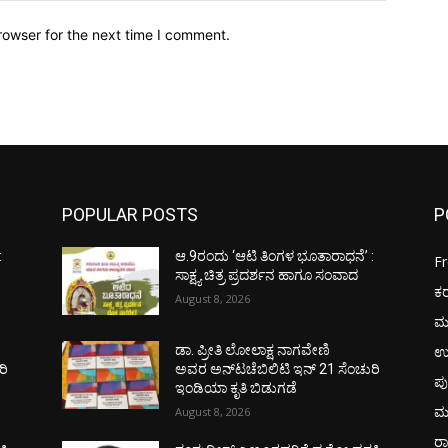
rowser for the next time I comment.
POPULAR POSTS
P
:
ಆ.9ರಂದು ‘ಆಟಿ ತಿಂಗಳ ಭೂತಾರಾಧನೆ’ :
F
ಸಾಕ್ಷ್ಯ ಚಿತ್ರ ಪ್ರದರ್ಶನ ಹಾಗೂ ಸಂವಾದ
ಕ
August 8, 2026
ಮ
ಉ
ಡಾ. ಪ್ರೀತಿ ಲೋಲಾಕ್ಷ ನಾಗವೇಣಿ
ರಿ
ಅವರ ಅನ್‌ಟಚೆಬಿಲಿಟಿ ಇನ್ 21 ಸೆಂಚುರಿ
ಪು
ಇಂಡಿಯಾ ಕೃತಿ ಬಿಡುಗಡೆ
ಮ
August 8, 2026
ರಾ