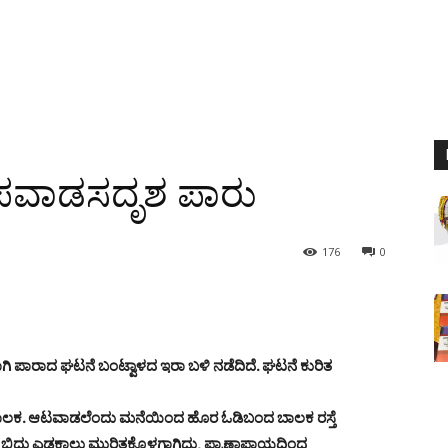
ಕ ಪವಾಡಸದೃಶ ಪಾರು
176
0
ಗಿ ಪಾರಾದ ಘಟನೆ ಬಂಟ್ವಾಳದ ಇರಾ ಬಳಿ ನಡೆದಿದೆ. ಘಟನೆ ಕುರಿತ
ಾಲಕ. ಆಟವಾಡಲೆಂದು ಮನೆಯಿಂದ ಹೊರ ಓಡಿಬಂದ ಬಾಲಕ ರಸ್ತೆ
ಬಿದ್ದು ಎಡಕಾಲು ಮುರಿತಕ್ಕೊಳಗಾಗಿದ್ದು, ಪ್ರಾಣಾಪಾಯದಿಂದ