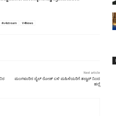
#v4stream
V4News
Next article
ಬಿರ
ಮಂಗಳೂರಿನ ಜೈಲ್ ರೋಡ್ ಬಳಿ ಮಹಿಳೆಯರಿಗೆ ತಲ್ವಾರ್ ನಿಂದ
ಹಲ್ಲೆ