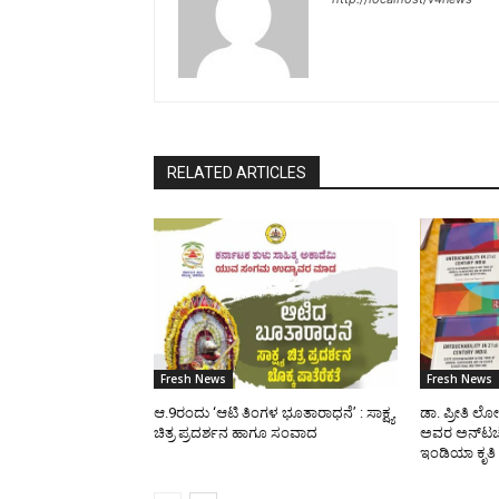
RELATED ARTICLES
Fresh News
Fresh News
ಆ.9ರಂದು ‘ಆಟಿ ತಿಂಗಳ ಭೂತಾರಾಧನೆ’ : ಸಾಕ್ಷ್ಯ
ಡಾ. ಪ್ರೀತಿ ಲ
ಚಿತ್ರ ಪ್ರದರ್ಶನ ಹಾಗೂ ಸಂವಾದ
ಅವರ ಅನ್‌ಟಚೆಬ
ಇಂಡಿಯಾ ಕೃತಿ