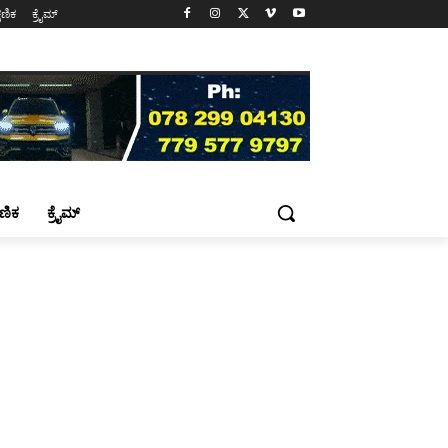
್ಷಣಿಕ
ಕ್ರೈಮ್
್ಷಣಿಕ
ಕ್ರೈಮ್