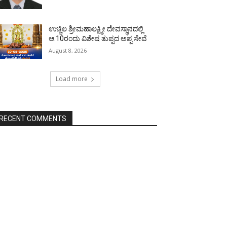
ಉಚ್ಚಿಲ ಶ್ರೀಮಹಾಲಕ್ಷ್ಮೀ ದೇವಸ್ಥಾನದಲ್ಲಿ
ಆ.10ರಂದು ವಿಶೇಷ ತುಪ್ಪದ ಅಪ್ಪ ಸೇವೆ
August 8, 2026
Load more
RECENT COMMENTS