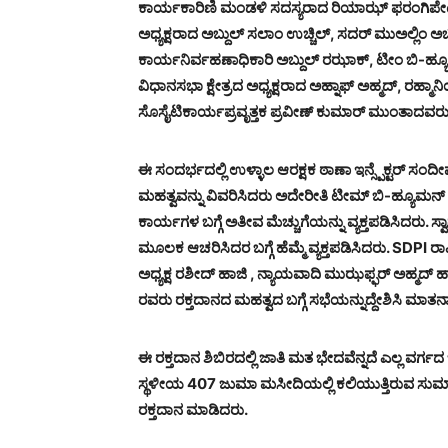
ಕಾರ್ಯಕಾರಿಣಿ ಮಂಡಳಿ ಸದಸ್ಯರಾದ ರಿಯಾಝ್ ಫರಂಗಿಪೇಟೆ
ಅಧ್ಯಕ್ಷರಾದ ಅಬ್ದುಲ್ ಸಲಾಂ ಉಚ್ಚಿಲ್, ಸದರ್ ಮುಅಲ್ಲಿಂ ಅ
ಕಾರ್ಯನಿರ್ವಹಣಾಧಿಕಾರಿ ಅಬ್ದುಲ್ ರಝಾಕ್, ಟೀಂ ಬಿ-ಹ
ವಿಧಾನಸಭಾ ಕ್ಷೇತ್ರದ ಅಧ್ಯಕ್ಷರಾದ ಅಹ್ನಾಫ್ ಅಹ್ಮದ್, ರಹ್ಮ
ಸೊಸೈಟಿ
ಕಾರ್ಯಪ್ರವೃತ್ತಕ ಪ್ರವೀಣ್ ಕುಮಾರ್ ಮುಂತಾದವರು 
ಈ ಸಂದರ್ಭದಲ್ಲಿ ಉಳ್ಳಾಲ ಆರಕ್ಷಕ ಠಾಣಾ ಇನ್ಸ್ಪೆಕ್ಟರ್ ಸಂದ
ಮಹತ್ವವನ್ನು ವಿವರಿಸಿದರು ಅದೇರೀತಿ ಟೀಮ್ ಬಿ-ಹ್ಯೂ
ಕಾರ್ಯಗಳ ಬಗ್ಗೆ ಅತೀವ ಮೆಚ್ಚುಗೆಯನ್ನು ವ್ಯಕ್ತಪಡಿಸಿದರು
ಮೂಲಕ ಆಚರಿಸಿದರ ಬಗ್ಗೆ ಹೆಮ್ಮೆ ವ್ಯಕ್ತಪಡಿಸಿದರು. SDPI 
ಅಧ್ಯಕ್ಷ ರಶೀದ್ ಹಾಜಿ , ನ್ಯಾಯವಾದಿ ಮುಝಫ್ಫರ್ ಅಹ್ಮದ್ 
ರವರು ರಕ್ತದಾನದ ಮಹತ್ವದ ಬಗ್ಗೆ ಸಭೆಯನ್ನುದ್ದೇಶಿಸಿ ಮಾತನ
ಈ ರಕ್ತದಾನ ಶಿಬಿರದಲ್ಲಿ ಜಾತಿ ಮತ ಭೇದವೆನ್ನದೆ ಎಲ್ಲ ವರ್ಗ
ಸ್ಥಳೀಯ 407 ಜುಮಾ ಮಸೀದಿಯಲ್ಲಿ ಕಲಿಯುತ್ತಿರುವ ಸುಮಾರು 1
ರಕ್ತದಾನ ಮಾಡಿದರು.