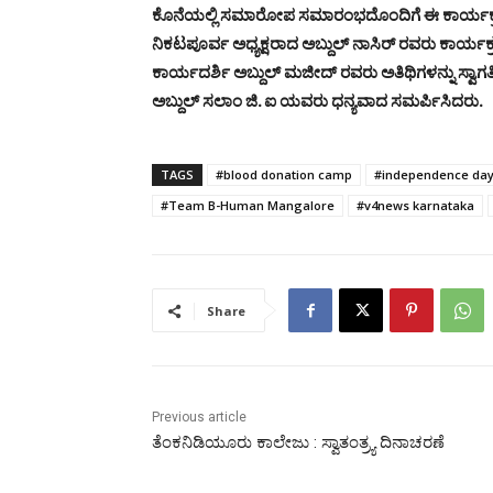
ಕೊನೆಯಲ್ಲಿ ಸಮಾರೋಪ ಸಮಾರಂಭದೊಂದಿಗೆ ಈ ಕಾರ್ಯಕ್
ನಿಕಟಪೂರ್ವ ಅಧ್ಯಕ್ಷರಾದ ಅಬ್ದುಲ್ ನಾಸಿರ್ ರವರು ಕಾರ್ಯ
ಕಾರ್ಯದರ್ಶಿ ಅಬ್ದುಲ್ ಮಜೀದ್ ರವರು ಅತಿಥಿಗಳನ್ನು ಸ್
ಅಬ್ದುಲ್ ಸಲಾಂ ಜಿ. ಐ ಯವರು ಧನ್ಯವಾದ ಸಮರ್ಪಿಸಿದರು.
TAGS
#blood donation camp
#independence da
#Team B-Human Mangalore
#v4news karnataka
Share
Previous article
ತೆಂಕನಿಡಿಯೂರು ಕಾಲೇಜು : ಸ್ವಾತಂತ್ರ್ಯ ದಿನಾಚರಣೆ