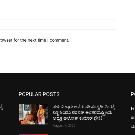
Email:*
Website:
rowser for the next time I comment.
POPULAR POSTS
P
ಕೆ
ಪಡುಕುತ್ಯಾರು ಆನೆಗುಂದಿ ಸರಸ್ವತೀ ಪೀಠಕ್ಕೆ
F
ಯ
ವಿಶ್ವ ಹಿಂದೂ ಪರಿಷತ್ ಅಂತರರಾಷ್ಟ್ರೀಯ
ಕ
ಅಧ್ಯಕ್ಷ ಅಲೋಕ್ ಕುಮಾರ್ ಭೇಟಿ
August 7, 2026
ಮ