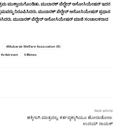
ರಮ ಮುಕ್ತಾಯಗೊಂಡಿತು. ಮುಬಾರಕ್ ವೆಲ್ಫೇರ್ ಅಸೋಸಿಯೇಷನ್ ಇದರ
ಕ್ರಮವನ್ನು ನಿರೂಪಿಸಿದರು. ಮುಬಾರಕ್ ವೆಲ್ಫೇರ್ ಅಸೋಸಿಯೇಷನ್ ಪ್ರಧಾನ
ವಾಗತಿಸಿದರು. ಮುಬಾರಕ್ ವೆಲ್ಫೇರ್ ಅಸೋಸಿಯೇಷನ್ ಮಾಜಿ ಸಂಚಾಲಕರಾದ
y
#Mubarak Welfare Association (R)
#v4stream
V4News
Next article
ಹಕ್ಕಿಗಾಗಿ ಮಾತ್ರವಲ್ಲ; ಕರ್ತವ್ಯಕ್ಕಾಗಿಯೂ ಹೋರಾಡೋಣ:
ಉದಯ್ ನಾಯಕ್