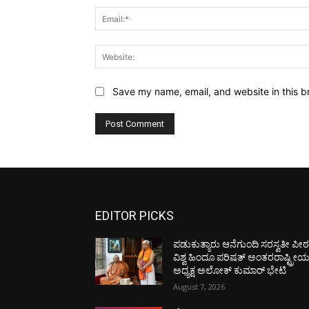
Save my name, email, and website in this b
EDITOR PICKS
ಪಡುಕುತ್ಯಾರು ಆನೆಗುಂದಿ ಸರಸ್ವತೀ ಪೀಠಕ್
ವಿಶ್ವ ಹಿಂದೂ ಪರಿಷತ್ ಅಂತರರಾಷ್ಟ್ರೀ
ಅಧ್ಯಕ್ಷ ಅಲೋಕ್ ಕುಮಾರ್ ಭೇಟಿ
August 7, 2026