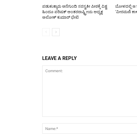
ಪಡುಕುತ್ಯಾರು ಆನೆಗುಂದಿ ಸರಸ್ವತೀ ಪೀಠಕ್ಕೆ ವಿಶ್ವ
ಬೋಳದಲ್ಲಿ ಆ.
ಹಿಂದೂ ಪರಿಷತ್ ಅಂತರರಾಷ್ಟ್ರೀಯ ಅಧ್ಯಕ್ಷ
‘ವೀರಮಣಿ ಕಾ
ಅಲೋಕ್ ಕುಮಾರ್ ಭೇಟಿ
LEAVE A REPLY
Comment: