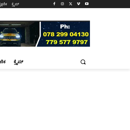
ೈಕ್ಷಣಿಕ
ಕ್ರೈಮ್
್ಷಣಿಕ
ಕ್ರೈಮ್