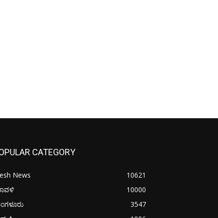
OPULAR CATEGORY
resh News
10621
ರಾವಳಿ
10000
ಂಗಳೂರು
3547