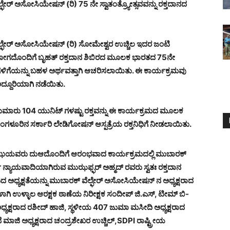
್ ಅಸೋಸಿಯೇಷನ್ (ರಿ) 75 ನೇ ಸ್ವಾತಂತ್ರ್ಯೋತ್ಸವವನ್ನು ರಕ್ತದಾನದ
ಫೇರ್ ಅಸೋಸಿಯೇಷನ್ (ರಿ) ಸೋಮೇಶ್ವರ ಉಚ್ಚಿಲ ಇದರ ಜಂಟಿ
ಹಯೋಗದೊಂದಿಗೆ ಬೃಹತ್ ರಕ್ತದಾನ ಶಿಬಿರದ ಮೂಲಕ ಭಾರತದ 75ನೇ
ಳಿಗೆಯನ್ನು ಬಹಳ ಅರ್ಥವತ್ತಾಗಿ ಆಚರಿಸಲಾಯಿತು. ಈ ಕಾರ್ಯಕ್ರಮವು
ದ್ದೂರಿಯಾಗಿ ನಡೆಯಿತು.
 ಸುಮಾರು 104 ಯುನಿಟ್ ಗಳಷ್ಟು ರಕ್ತವನ್ನು ಈ ಕಾರ್ಯಕ್ರಮದ ಮೂಲಕ
ಗಳೂರಿನ ಸರ್ಕಾರಿ ಲೇಡಿಗೋಷನ್ ಆಸ್ಪತ್ರೆಯ ರಕ್ತನಿಧಿಗೆ ನೀಡಲಾಯಿತು.
ೈಝಿಯವರು ದುಆದೊಂದಿಗೆ ಆರಂಭವಾದ ಕಾರ್ಯಕ್ರಮದಲ್ಲಿ ಮುಬಾರಕ್
 ನ್ಯಾಯವಾದಿಯಾಗಿರುವ ಮುಝಫ್ಫರ್ ಅಹ್ಮದ್ ರವರು ಸ್ವತಃ ರಕ್ತದಾನ
ಧ್ಯಕ್ಷತೆಯನ್ನು ಮುಬಾರಕ್ ವೆಲ್ಫೇರ್ ಅಸೋಸಿಯೇಷನ್ ನ ಅಧ್ಯಕ್ಷರಾದ
ಾಗಿ ಉಳ್ಳಾಲ ಆರಕ್ಷಕ ಠಾಣೆಯ ನಿರೀಕ್ಷಕ ಸಂದೀಪ್ ಜಿ.ಎಸ್, ಟೀಮ್ ಬಿ-
ಅಧ್ಯಕ್ಷರಾದ ರಶೀದ್ ಹಾಜಿ, ಸ್ಥಳೀಯ 407 ಜುಮಾ ಮಸೀದಿ ಅಧ್ಯಕ್ಷರಾದ
ಮಾಜಿ ಅಧ್ಯಕ್ಷರಾದ ಚಂದ್ರಶೇಖರ ಉಚ್ಚಿಲ್,SDPI ರಾಷ್ಟ್ರೀಯ