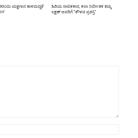
9ರಂದು ಯಕ್ಷಗಾನ ತಾಳಮದ್ದಳೆ
ಹಿರಿಯ ನಾಟಕಕಾರ, ಕಲಾ ನಿರ್ದೇಶಕ ತಮ್ಮ
ಳಗ’
ಲಕ್ಷಣ್ ಅವರಿಗೆ “ತೌಳವ ಪ್ರಶಸ್ತಿ”
Name:*