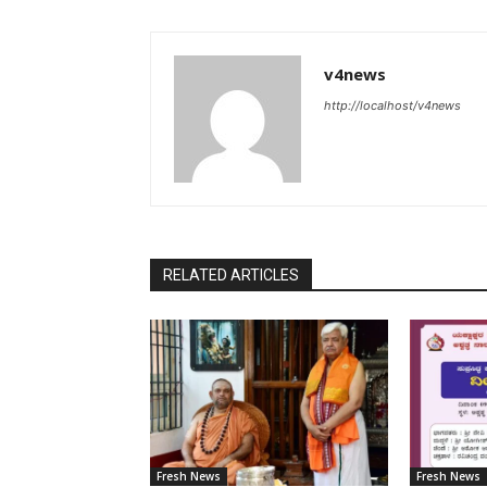
v4news
http://localhost/v4news
RELATED ARTICLES
Fresh News
Fresh News