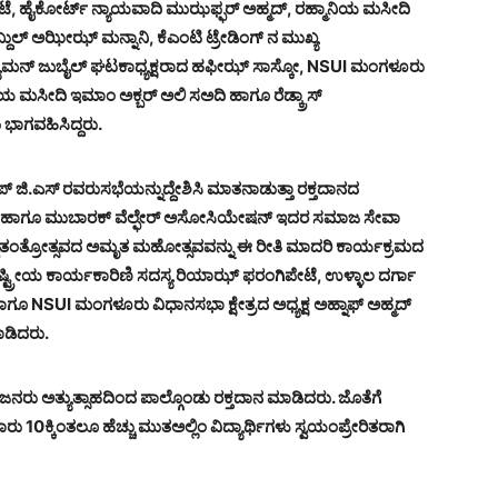
, ಹೈಕೋರ್ಟ್ ನ್ಯಾಯವಾದಿ ಮುಝಫ್ಫರ್ ಅಹ್ಮದ್, ರಹ್ಮಾನಿಯ ಮಸೀದಿ
ಬ್ದುಲ್ ಅಝೀಝ್ ಮನ್ನಾನಿ, ಕೆಎಂಟಿ ಟ್ರೇಡಿಂಗ್ ನ ಮುಖ್ಯ
್ಯೂಮನ್ ಜುಬೈಲ್ ಘಟಕಾಧ್ಯಕ್ಷರಾದ ಹಫೀಝ್ ಸಾಸ್ಕೋ, NSUI ಮಂಗಳೂರು
ಾನಿಯ ಮಸೀದಿ ಇಮಾಂ ಅಕ್ಬರ್ ಅಲಿ ಸಅದಿ ಹಾಗೂ ರೆಡ್ಕ್ರಾಸ್
ಭಾಗವಹಿಸಿದ್ದರು.
ೀಪ್ ಜಿ.ಎಸ್ ರವರು
ಸಭೆಯನ್ನುದ್ದೇಶಿಸಿ ಮಾತನಾಡುತ್ತಾ ರಕ್ತದಾನದ
ಮನ್ ಹಾಗೂ ಮುಬಾರಕ್ ವೆಲ್ಫೇರ್ ಅಸೋಸಿಯೇಷನ್ ಇದರ ಸಮಾಜ ಸೇವಾ
. ಸ್ವಾತಂತ್ರೋತ್ಸವದ ಅಮೃತ ಮಹೋತ್ಸವವನ್ನು ಈ ರೀತಿ ಮಾದರಿ ಕಾರ್ಯಕ್ರಮದ
ರಾಷ್ಟ್ರೀಯ ಕಾರ್ಯಕಾರಿಣಿ ಸದಸ್ಯ ರಿಯಾಝ್ ಫರಂಗಿಪೇಟೆ, ಉಳ್ಳಾಲ ದರ್ಗಾ
ಹಾಗೂ NSUI ಮಂಗಳೂರು ವಿಧಾನಸಭಾ ಕ್ಷೇತ್ರದ ಅಧ್ಯಕ್ಷ ಅಹ್ನಾಫ್ ಅಹ್ಮದ್
ಾಡಿದರು.
ದ ಜನರು ಅತ್ಯುತ್ಸಾಹದಿಂದ ಪಾಲ್ಗೊಂಡು ರಕ್ತದಾನ ಮಾಡಿದರು. ಜೊತೆಗೆ
0ಕ್ಕಿಂತಲೂ ಹೆಚ್ಚು ಮುತಅಲ್ಲಿಂ ವಿದ್ಯಾರ್ಥಿಗಳು ಸ್ವಯಂಪ್ರೇರಿತರಾಗಿ