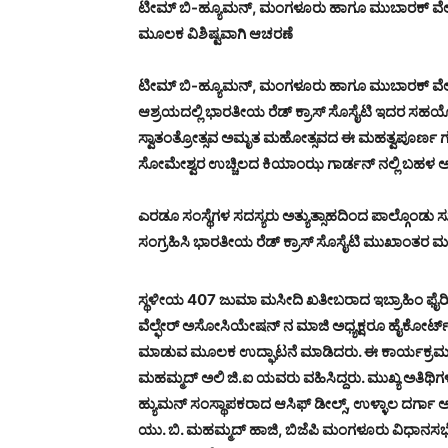
ಟೀಮ್ ಬಿ-ಹ್ಯೂಮನ್, ಮಂಗಳೂರು ಹಾಗೂ ಮುಬಾರಕ್ ವೆಲ್ಫೇರ
ಮೂಲಕ ವಿಶಿಷ್ಟವಾಗಿ ಆಚರಣೆ
ಟೀಮ್ ಬಿ-ಹ್ಯೂಮನ್, ಮಂಗಳೂರು ಹಾಗೂ ಮುಬಾರಕ್ ವೆಲ್
ಆಶ್ರಯದಲ್ಲಿ ಭಾರತೀಯ ರೆಡ್ ಕ್ರಾಸ್ ಸೊಸೈಟಿ ಇದರ ಸ
ಸ್ವಾತಂತ್ರೋತ್ಸವ ಅಮೃತ ಮಹೋತ್ಸವದ ಈ ಮಹತ್ವಪೂರ್ಣ ಗ
ಸೋಮೇಶ್ವರ ಉಚ್ಚಿಲದ ಕಿಯಾಂಝ ಗಾರ್ಡನ್ ನಲ್ಲಿ ಬಹಳ ಅ
ಎರಡೂ ಸಂಸ್ಥೆಗಳ ಸದಸ್ಯರು ಅತ್ಯುತ್ಸಾಹದಿಂದ ಪಾಲ್ಗೊಂಡು
ಸಂಗ್ರಹಿಸಿ ಭಾರತೀಯ ರೆಡ್ ಕ್ರಾಸ್ ಸೊಸೈಟಿ ಮುಖಾಂತರ ಮಂ
ಸ್ಥಳೀಯ 407 ಜುಮಾ ಮಸೀದಿ ಖತೀಬರಾದ ಇಬ್ರಾಹಿಂ ಫ
ವೆಲ್ಫೇರ್ ಅಸೋಸಿಯೇಷನ್ ನ ಮಾಜಿ ಅಧ್ಯಕ್ಷರೂ ಹೈಕೋರ್ಟ್
ಮಾಡುವ ಮೂಲಕ ಉದ್ಘಾಟನೆ ಮಾಡಿದರು. ಈ ಕಾರ್ಯಕ್ರಮದ ಅ
ಮಹಮ್ಮದ್ ಅಲಿ ಜಿ.ಐ ಯವರು ವಹಿಸಿದ್ದರು. ಮುಖ್ಯ ಅತಿಥಿಗಳ
ಹ್ಯುಮನ್ ಸಂಸ್ಥಾಪಕರಾದ ಆಸಿಫ್ ಡೀಲ್ಸ್, ಉಳ್ಳಾಲ ದರ್ಗಾ 
ಯು. ಬಿ. ಮಹಮ್ಮದ್ ಹಾಜಿ, ಬಿಜೆಪಿ ಮಂಗಳೂರು ವಿಧಾನಸಭೆ 