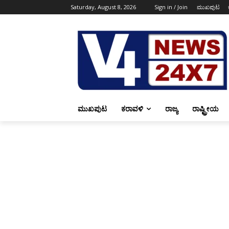
Saturday, August 8, 2026
Sign in / Join
ಮುಖಪುಟ
ಮುಖಪುಟ
ಕರಾವಳಿ
ರಾಜ್ಯ
ರಾಷ್ಟ್ರೀಯ