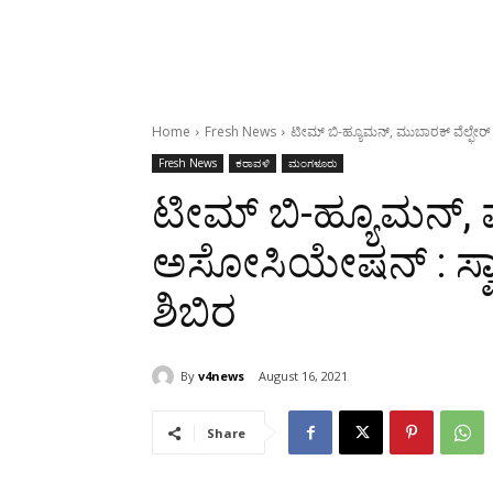
Home
Fresh News
ಟೀಮ್ ಬಿ-ಹ್ಯೂಮನ್, ಮುಬಾರಕ್ ವೆಲ್ಫೇರ್ 
Fresh News
ಕರಾವಳಿ
ಮಂಗಳೂರು
ಟೀಮ್ ಬಿ-ಹ್ಯೂಮನ್, 
ಅಸೋಸಿಯೇಷನ್ : ಸ್ವಾತ
ಶಿಬಿರ
By
v4news
August 16, 2021
Share