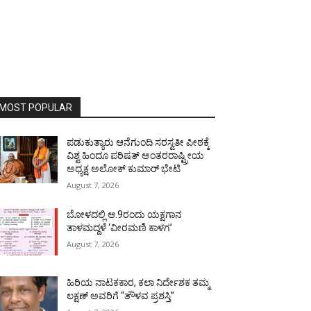
MOST POPULAR
ಪಡುಕುತ್ಯಾರು ಆನೆಗುಂದಿ ಸರಸ್ವತೀ ಪೀಠಕ್ಕೆ
ವಿಶ್ವ ಹಿಂದೂ ಪರಿಷತ್ ಅಂತರರಾಷ್ಟ್ರೀಯ
ಅಧ್ಯಕ್ಷ ಅಲೋಕ್ ಕುಮಾರ್ ಭೇಟಿ
August 7, 2026
ಬೋಳದಲ್ಲಿ ಆ.9ರಂದು ಯಕ್ಷಗಾನ
ತಾಳಮದ್ದಳೆ ‘ವೀರಮಣಿ ಕಾಳಗ’
August 7, 2026
ಹಿರಿಯ ನಾಟಕಕಾರ, ಕಲಾ ನಿರ್ದೇಶಕ ತಮ್ಮ
ಲಕ್ಷಣ್ ಅವರಿಗೆ “ತೌಳವ ಪ್ರಶಸ್ತಿ”