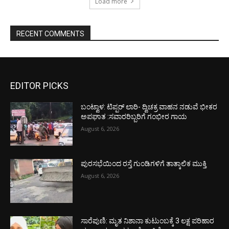
Load more
RECENT COMMENTS
EDITOR PICKS
ಬಂಟ್ವಾಳ: ಟಿಪ್ಪರ್ ಲಾರಿ- ದ್ವಿಚಕ್ರ ವಾಹನ ನಡುವೆ ಭೀಕರ
ಅಪಘಾತ :ಸವಾರರಿಬ್ಬರಿಗೆ ಗಂಭೀರ ಗಾಯ
August 6, 2026
ಪುರಸಭೆಯಿಂದ ರಸ್ತೆ ಗುಂಡಿಗಳಿಗೆ ತಾತ್ಕಾಲಿಕ ಮುಕ್ತಿ
August 6, 2026
ಸಾರೆಪುಣಿ: ಮೃತ ನಿಶಾನಾ ಕುಟುಂಬಕ್ಕೆ 3 ಲಕ್ಷ ಪರಿಹಾರ