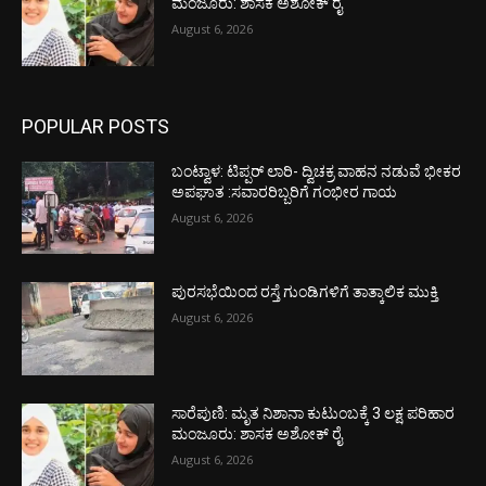
ಮಂಜೂರು: ಶಾಸಕ ಅಶೋಕ್ ರೈ
August 6, 2026
POPULAR POSTS
ಬಂಟ್ವಾಳ: ಟಿಪ್ಪರ್ ಲಾರಿ- ದ್ವಿಚಕ್ರ ವಾಹನ ನಡುವೆ ಭೀಕರ
ಅಪಘಾತ :ಸವಾರರಿಬ್ಬರಿಗೆ ಗಂಭೀರ ಗಾಯ
August 6, 2026
ಪುರಸಭೆಯಿಂದ ರಸ್ತೆ ಗುಂಡಿಗಳಿಗೆ ತಾತ್ಕಾಲಿಕ ಮುಕ್ತಿ
August 6, 2026
ಸಾರೆಪುಣಿ: ಮೃತ ನಿಶಾನಾ ಕುಟುಂಬಕ್ಕೆ 3 ಲಕ್ಷ ಪರಿಹಾರ
ಮಂಜೂರು: ಶಾಸಕ ಅಶೋಕ್ ರೈ
August 6, 2026