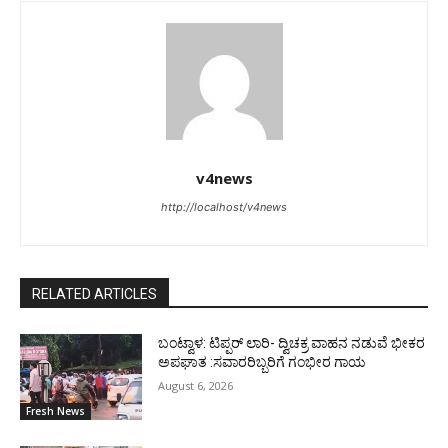
v4news
http://localhost/v4news
RELATED ARTICLES
ಬಂಟ್ವಾಳ: ಟಿಪ್ಪರ್ ಲಾರಿ- ದ್ವಿಚಕ್ರ ವಾಹನ ನಡುವೆ ಭೀಕರ
ಅಪಘಾತ :ಸವಾರರಿಬ್ಬರಿಗೆ ಗಂಭೀರ ಗಾಯ
August 6, 2026
Fresh News