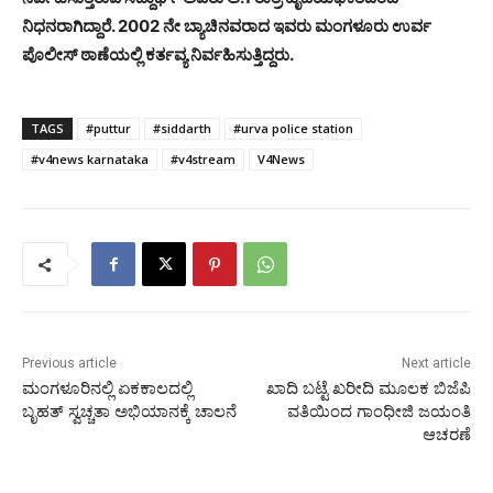
ನಿಧನರಾಗಿದ್ದಾರೆ. 2002 ನೇ ಬ್ಯಾಚಿನವರಾದ ಇವರು ಮಂಗಳೂರು ಉರ್ವ
ಪೊಲೀಸ್ ಠಾಣೆಯಲ್ಲಿ ಕರ್ತವ್ಯ ನಿರ್ವಹಿಸುತ್ತಿದ್ದರು.
TAGS
#puttur
#siddarth
#urva police station
#v4news karnataka
#v4stream
V4News
Previous article
Next article
ಮಂಗಳೂರಿನಲ್ಲಿ ಏಕಕಾಲದಲ್ಲಿ
ಖಾದಿ ಬಟ್ಟೆ ಖರೀದಿ ಮೂಲಕ ಬಿಜೆಪಿ
ಬೃಹತ್ ಸ್ವಚ್ಚತಾ ಅಭಿಯಾನಕ್ಕೆ ಚಾಲನೆ
ವತಿಯಿಂದ ಗಾಂಧೀಜಿ ಜಯಂತಿ
ಆಚರಣೆ