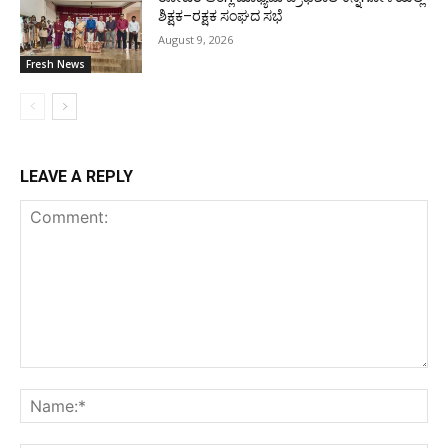
ಶಿಕ್ಷಕ–ರಕ್ಷಕ ಸಂಘದ ಸಭೆ
August 9, 2026
Fresh News
LEAVE A REPLY
Comment:
Na