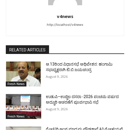
v4news
http://localhost/v4news
RELATED ARTICLES
ಆ.13ರಿಂದ ವಿಧಾನಸಭೆ ಅಧಿವೇಶನ: ಹಂಗಾಮಿ
ಸಭಾಧ್ಯಕ್ಷರಾಗಿ ಟಿ.ಬಿ.ಜಯಚಂದ್ರ
August 9, 2026
Fresh News
ಉಡುಪಿ–ಉಚ್ಚಿಲ ದಸರಾ -2026 ಪಂಚಮ ವರ್ಷದ
ಅದ್ಧೂರಿ ಆಚರಣೆಗೆ ಪೂರ್ವಭಾವಿ ಸಭೆ
August 9, 2026
Fresh News
ರೋಟರಿ ಆಂಗ್ಲ ಮಾಧ್ಯಮ ಪ್ರೌಢಶಾಲೆ ಕಿನ್ನಿಗೋಳಿಯಲ್ಲಿ