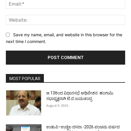
Ema
Web
Save my name, email, and website in this browser for the
next time I comment.
MOST POPULAR
ಆ.13ರಿಂದ ವಿಧಾನಸಭೆ ಅಧಿವೇಶನ: ಹಂಗಾಮಿ
ಸಭಾಧ್ಯಕ್ಷರಾಗಿ ಟಿ.ಬಿ.ಜಯಚಂದ್ರ
August 9, 2026
ಉಡುಪಿ–ಉಚ್ಚಿಲ ದಸರಾ -2026 ಪಂಚಮ ವರ್ಷದ