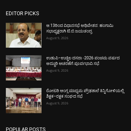
EDITOR PICKS
ಆ.13ರಿಂದ ವಿಧಾನಸಭೆ ಅಧಿವೇಶನ: ಹಂಗಾಮಿ
ಸಭಾಧ್ಯಕ್ಷರಾಗಿ ಟಿ.ಬಿ.ಜಯಚಂದ್ರ
August 9, 2026
ಉಡುಪಿ–ಉಚ್ಚಿಲ ದಸರಾ -2026 ಪಂಚಮ ವರ್ಷದ
ಅದ್ಧೂರಿ ಆಚರಣೆಗೆ ಪೂರ್ವಭಾವಿ ಸಭೆ
August 9, 2026
ರೋಟರಿ ಆಂಗ್ಲ ಮಾಧ್ಯಮ ಪ್ರೌಢಶಾಲೆ ಕಿನ್ನಿಗೋಳಿಯಲ್ಲಿ
ಶಿಕ್ಷಕ–ರಕ್ಷಕ ಸಂಘದ ಸಭೆ
August 9, 2026
POPULAR POSTS