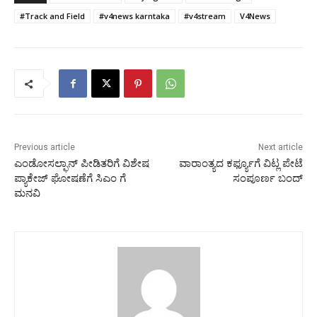
#Track and Field
#v4news karntaka
#v4stream
V4News
Previous article
Next article
ಎಂಡೋಸಲ್ಫಾನ್ ಪೀಡಿತರಿಗೆ ವಿಶೇಷ
ವಾರಾಂತ್ಯದ ಕರ್ಫ್ಯೂಗೆ ವಿಟ್ಲ ಪೇಟೆ
ಪ್ಯಾಕೇಜ್ ಘೋಷಣೆಗೆ ಸಿಎಂ ಗೆ
ಸಂಪೂರ್ಣ ಬಂದ್
ಮನವಿ