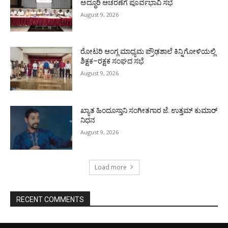
ಅದ್ಧೂರಿ ಆಚರಣೆಗೆ ಪೂರ್ವಭಾವಿ ಸಭೆ
August 9, 2026
ರೋಟರಿ ಆಂಗ್ಲ ಮಾಧ್ಯಮ ಪ್ರೌಢಶಾಲೆ ಕಿನ್ನಿಗೋಳಿಯಲ್ಲಿ
ಶಿಕ್ಷಕ–ರಕ್ಷಕ ಸಂಘದ ಸಭೆ
August 9, 2026
ಖ್ಯಾತ ಹಿಂದೂಸ್ತಾನಿ ಸಂಗೀತಗಾರ ಜೆ. ಉತ್ತಮ್ ಕುಮಾರ್
ನಿಧನ
August 9, 2026
Load more
RECENT COMMENTS