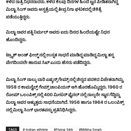
ಕಳೆದ ರಾತ್ರಿ ನಿಧನರಾದರು. ಕಳೆದ ಕೆಲವು ದಿನಗಳ ಹಿಂದೆ ಜ್ವರ ಪೀಡಿತರಾಗಿದ್ದ
ಮಿಲ್ಖಾ ಸಿಂಗ್ ಅವರು ಆಸ್ಪತ್ರೆಯಲ್ಲಿ ತೀವ್ರ ನಿಗಾ ಘಟಕದಲ್ಲಿ ಚಿಕಿತ್ಸೆ
ಪಡೆಯುತ್ತಿದ್ದರು.
ಮಿಲ್ಖಾ ಅವರ ಪತ್ನಿ ನಿರ್ಮಲ್ ಅವರು ಐದು ದಿನದ ಹಿಂದೆಯಷ್ಟೇ ನಿಧನ
ಹೊಂದಿದ್ದರು.
ಟ್ರ್ಯಾಕ್ ಆಂಡ್ ಫೀಲ್ಡ್ ನಲ್ಲಿ ಉನ್ನತ ಸಾಧನೆ ಮಾಡಿದ್ದ ಮಾಡಿದ್ದ ಮಿಲ್ಖಾ ತನ್ನ
ವೇಗದಿಂದಲೇ ಹಾರುವ ಸಿಖ್ ಎಂದು ಹೆಸರು ಪಡೆದಿದ್ದರು.
ಮಿಲ್ಖಾ ಸಿಂಗ್ ನಾಲ್ಕು ಬಾರಿ ಏಷ್ಯನ್ಸ್ ಗೇಮ್ಸ್ ನಲ್ಲಿ ಚಿನ್ನದ ಪದಕದ ವಿಜೇತರಾಗಿದ್ದು,
1958 ರ ಕಾಮನ್ವೆಲ್ತ್ ಗೇಮ್ಸ್ ಚಾಂಪಿಯನ್ ಆಗಿ ಹೊರಹೊಮ್ಮಿದ್ದರು. 1960 ರ
ರೋಮ್ ಒಲಂಪಿಕ್ಸ್ ನಲ್ಲಿ 400 ಮೀಟರ್ ಫೈನಲ್ ನಲ್ಲಿ ನಾಲ್ಕನೇ ಸ್ಥಾನ ಗೆದ್ದಿದ್ದು
ಮಿಲ್ಖಾ ಅವರ ಅತ್ಯುತ್ತಮ ಸಾಧನೆಯಾಗಿದೆ. 1956 ಹಾಗೂ 1964 ರ ಒಲಂಪಿಕ್ಸ್
ನಲ್ಲಿ ಮಿಲ್ಖಾ ಸಿಂಗ್ ಭಾರತವನ್ನು ಪ್ರತಿನಿಧಿಸಿದ್ದರು.
TAGS
# Indian athlete
#Flying Sikh
#Milkha Singh