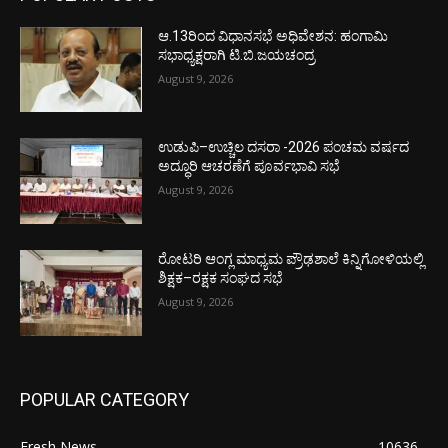
ಆ.13ರಿಂದ ವಿಧಾನಸಭೆ ಅಧಿವೇಶನ: ಹಂಗಾಮಿ
ಸಭಾಧ್ಯಕ್ಷರಾಗಿ ಟಿ.ಬಿ.ಜಯಚಂದ್ರ
August 9, 2026
ಉಡುಪಿ–ಉಚ್ಚಿಲ ದಸರಾ -2026 ಪಂಚಮ ವರ್ಷದ
ಅದ್ಧೂರಿ ಆಚರಣೆಗೆ ಪೂರ್ವಭಾವಿ ಸಭೆ
August 9, 2026
ರೋಟರಿ ಆಂಗ್ಲ ಮಾಧ್ಯಮ ಪ್ರೌಢಶಾಲೆ ಕಿನ್ನಿಗೋಳಿಯಲ್ಲಿ
ಶಿಕ್ಷಕ–ರಕ್ಷಕ ಸಂಘದ ಸಭೆ
August 9, 2026
POPULAR CATEGORY
Fresh News
10636