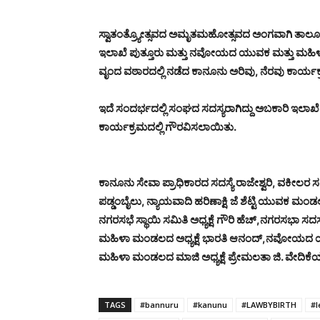
ಸ್ವಾತಂತ್ರ್ಯೋತ್ಸವದ ಅಮೃತಮಹೋತ್ಸವದ ಅಂಗವಾಗಿ ತಾಲೂಕ
ಇಲಾಖೆ ಪುತ್ತೂರು ಮತ್ತು ನವೋಯದ ಯುವಕ ಮತ್ತು ಮಹ
ವೃಂದ ವಠಾರದಲ್ಲಿ ನಡೆದ ಕಾನೂನು ಅರಿವು, ನೆರವು ಕಾರ್ಯ
ಇದೆ ಸಂದರ್ಭದಲ್ಲಿ ಸಂಘದ ಸದಸ್ಯರಾಗಿದ್ದು ಅಬಕಾರಿ ಇಲಾಖೆ
ಕಾರ್ಯಕ್ರಮದಲ್ಲಿ ಗೌರವಿಸಲಾಯಿತು.
ಕಾನೂನು ಸೇವಾ ಪ್ರಾಧಿಕಾರದ ಸದಸ್ಯೆ ರಾಜೇಶ್ವರಿ, ವಕೀಲರ
ಪಡ್ಡಂಬೈಲು, ನ್ಯಾಯವಾದಿ ಹರಿಣಾಕ್ಷಿ ಜೆ ಶೆಟ್ಟಿ ಯುವಕ ಮ
ನಗರಸಭೆ ಸ್ಥಾಯಿ ಸಮಿತಿ ಅಧ್ಯಕ್ಷೆ ಗೌರಿ ಹೆಚ್,ನಗರಸಭಾ 
ಮಹಿಳಾ ಮಂಡಲದ ಅಧ್ಯಕ್ಷೆ ಭಾರತಿ ಆನಂದ್,ನವೋಯದ 
ಮಹಿಳಾ ಮಂಡಲದ ಮಾಜಿ ಅಧ್ಯಕ್ಷೆ ಪ್ರೇಮಲತಾ ಜಿ. ವೇದಿಕೆಯಲ್ಲ
TAGS
#bannuru
#kanunu
#LAWBYBIRTH
#l