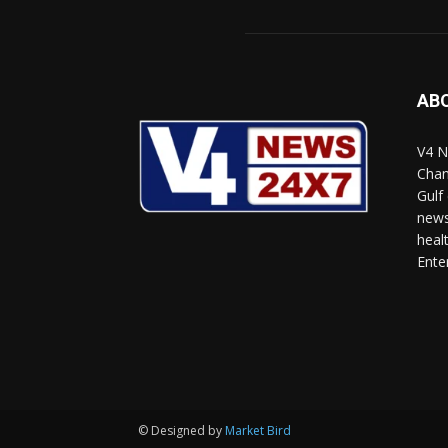
AB
V4 N
Chan
Gulf
news
heal
Ente
© Designed by
Market Bird