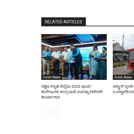
RELATED ARTICLES
Fresh News
Fresh News
ದಕ್ಷಿಣ ಕನ್ನಡ ಜಿಲ್ಲೆಯ ಪದವಿ ಪೂರ್ವ
ಆಳ್ವಾಸ್ ಪ್ರಗ
ಕಾಲೇಜುಗಳ ಆಂಗ್ಲ ಭಾಷೆ ಉಪನ್ಯಾಸಕರಿಗಾಗಿ
ಬಂಟ್ವಾಳದಿಂದ 
ಕಾರ್ಯಾಗಾರ