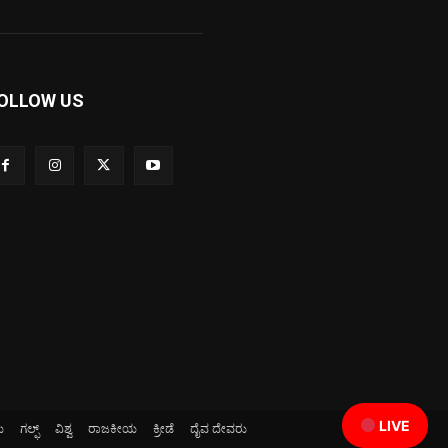
OLLOW US
LIVE
ಯ
ಗಲ್ಫ್
ವಿಶ್ವ
ರಾಜಕೀಯ
ಕ್ರೀಡೆ
ದೈವ ದೇವರು