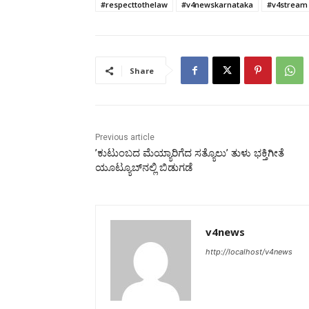
#respecttothelaw
#v4newskarnataka
#v4stream
Share
Previous article
’ಕುಟುಂಬದ ಮೆಯ್ಯಾರಿಗೆದ ಸತ್ಯೊಲು’ ತುಳು ಭಕ್ತಿಗೀತೆ
ಯೂಟ್ಯೂಬ್‌ನಲ್ಲಿ ಬಿಡುಗಡೆ
v4news
http://localhost/v4news