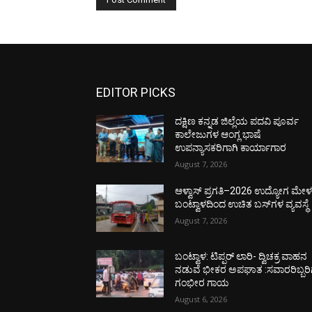
EDITOR PICKS
ದಕ್ಷಿಣ ಕನ್ನಡ ಜಿಲ್ಲೆಯ ಪದವಿ ಪೂರ್ವ
ಕಾಲೇಜುಗಳ ಆಂಗ್ಲ ಭಾಷೆ
ಉಪನ್ಯಾಸಕರಿಗಾಗಿ ಕಾರ್ಯಾಗಾರ
August 7, 2026
ಆಳ್ವಾಸ್ ಪ್ರಗತಿ–2026 ಉದ್ಯೋಗ ಮೇಳಕ್
ಬಂಟ್ವಾಳದಿಂದ ಉಚಿತ ಬಸ್‌ಗಳ ವ್ಯವಸ್ಥೆ
August 7, 2026
ಬಂಟ್ವಾಳ: ಟಿಪ್ಪರ್ ಲಾರಿ- ದ್ವಿಚಕ್ರ ವಾಹನ
ನಡುವೆ ಭೀಕರ ಅಪಘಾತ :ಸವಾರರಿಬ್ಬರಿ
ಗಂಭೀರ ಗಾಯ
August 6, 2026