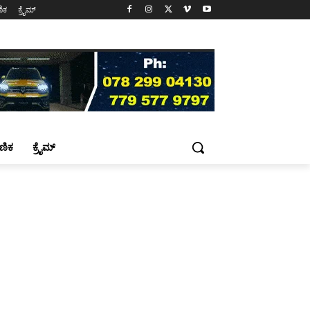
ಷಣಿಕ
ಕ್ರೈಮ್
್ಷಣಿಕ
ಕ್ರೈಮ್