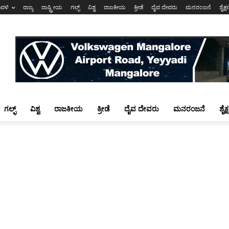
ಾವಳಿ
ರಾಜ್ಯ
ರಾಷ್ಟ್ರೀಯ
ಗಲ್ಫ್
ವಿಶ್ವ
ರಾಜಕೀಯ
ಕ್ರೀಡೆ
ದೈವ ದೇವರು
ಮನರಂಜನೆ
ಶೈಕ್
ಗಲ್ಫ್
ವಿಶ್ವ
ರಾಜಕೀಯ
ಕ್ರೀಡೆ
ದೈವ ದೇವರು
ಮನರಂಜನೆ
ಶೈಕ