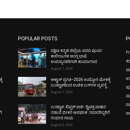
POPULAR POSTS
P
ದಕ್ಷಿಣ ಕನ್ನಡ ಜಿಲ್ಲೆಯ ಪದವಿ ಪೂರ್ವ
F
ಕಾಲೇಜುಗಳ ಆಂಗ್ಲ ಭಾಷೆ
ಕ
ಉಪನ್ಯಾಸಕರಿಗಾಗಿ ಕಾರ್ಯಾಗಾರ
August 7, 2026
ಮ
ಉ
ಕೆ
ಆಳ್ವಾಸ್ ಪ್ರಗತಿ–2026 ಉದ್ಯೋಗ ಮೇಳಕ್ಕೆ
ಬಂಟ್ವಾಳದಿಂದ ಉಚಿತ ಬಸ್‌ಗಳ ವ್ಯವಸ್ಥೆ
ಪು
August 7, 2026
ಮ
ರಾ
ಬಂಟ್ವಾಳ: ಟಿಪ್ಪರ್ ಲಾರಿ- ದ್ವಿಚಕ್ರ ವಾಹನ
ಗೆ
ನಡುವೆ ಭೀಕರ ಅಪಘಾತ :ಸವಾರರಿಬ್ಬರಿಗೆ
ರ
ಗಂಭೀರ ಗಾಯ
August 6, 2026