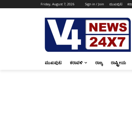
Friday, August 7, 2026
Sign in / Join
ಮುಖಪುಟ
ಕರ
ಮುಖಪುಟ
ಕರಾವಳಿ
ರಾಜ್ಯ
ರಾಷ್ಟ್ರೀಯ