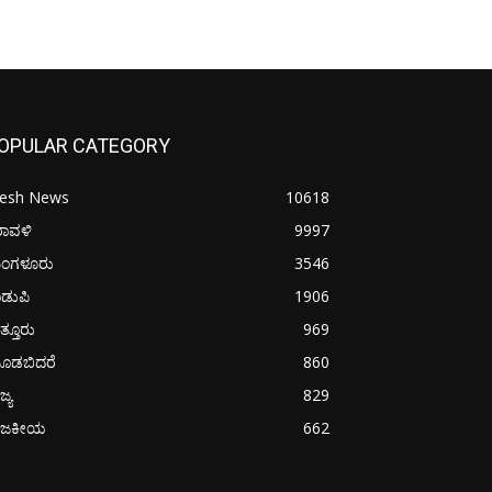
OPULAR CATEGORY
resh News
10618
ರಾವಳಿ
9997
ಂಗಳೂರು
3546
ಡುಪಿ
1906
ತ್ತೂರು
969
ೂಡಬಿದರೆ
860
ಜ್ಯ
829
ಾಜಕೀಯ
662