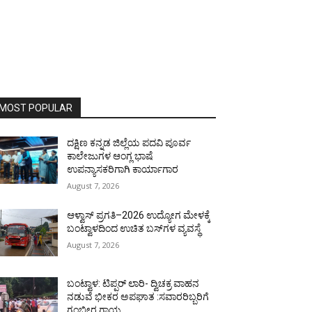
MOST POPULAR
ದಕ್ಷಿಣ ಕನ್ನಡ ಜಿಲ್ಲೆಯ ಪದವಿ ಪೂರ್ವ
ಕಾಲೇಜುಗಳ ಆಂಗ್ಲ ಭಾಷೆ
ಉಪನ್ಯಾಸಕರಿಗಾಗಿ ಕಾರ್ಯಾಗಾರ
August 7, 2026
ಆಳ್ವಾಸ್ ಪ್ರಗತಿ–2026 ಉದ್ಯೋಗ ಮೇಳಕ್ಕೆ
ಬಂಟ್ವಾಳದಿಂದ ಉಚಿತ ಬಸ್‌ಗಳ ವ್ಯವಸ್ಥೆ
August 7, 2026
ಬಂಟ್ವಾಳ: ಟಿಪ್ಪರ್ ಲಾರಿ- ದ್ವಿಚಕ್ರ ವಾಹನ
ನಡುವೆ ಭೀಕರ ಅಪಘಾತ :ಸವಾರರಿಬ್ಬರಿಗೆ
ಗಂಭೀರ ಗಾಯ