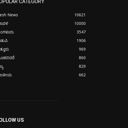
OPULAR CATEGORY
resh News
10621
ರಾವಳಿ
10000
ಂಗಳೂರು
3547
ಡುಪಿ
1906
ತ್ತೂರು
969
ೂಡಬಿದರೆ
860
ಜ್ಯ
829
ಾಜಕೀಯ
662
OLLOW US