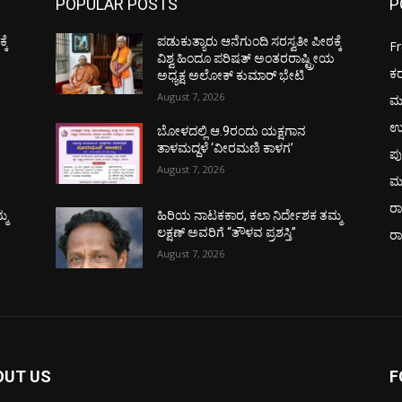
POPULAR POSTS
P
ಕೆ
ಪಡುಕುತ್ಯಾರು ಆನೆಗುಂದಿ ಸರಸ್ವತೀ ಪೀಠಕ್ಕೆ
F
ಯ
ವಿಶ್ವ ಹಿಂದೂ ಪರಿಷತ್ ಅಂತರರಾಷ್ಟ್ರೀಯ
ಕ
ಅಧ್ಯಕ್ಷ ಅಲೋಕ್ ಕುಮಾರ್ ಭೇಟಿ
August 7, 2026
ಮ
ಉ
ಬೋಳದಲ್ಲಿ ಆ.9ರಂದು ಯಕ್ಷಗಾನ
ತಾಳಮದ್ದಳೆ ‘ವೀರಮಣಿ ಕಾಳಗ’
ಪು
August 7, 2026
ಮ
ರಾ
್ಮ
ಹಿರಿಯ ನಾಟಕಕಾರ, ಕಲಾ ನಿರ್ದೇಶಕ ತಮ್ಮ
ಲಕ್ಷಣ್ ಅವರಿಗೆ “ತೌಳವ ಪ್ರಶಸ್ತಿ”
ರ
August 7, 2026
OUT US
F