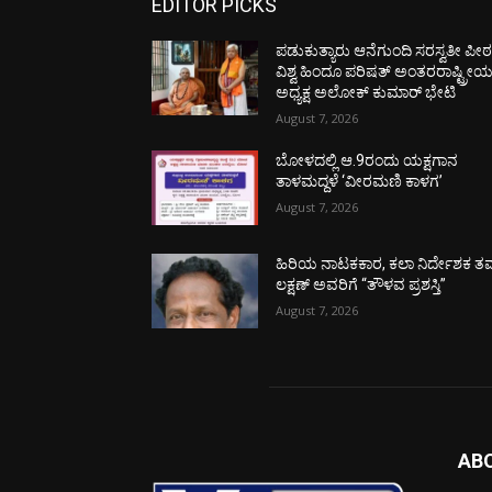
EDITOR PICKS
ಪಡುಕುತ್ಯಾರು ಆನೆಗುಂದಿ ಸರಸ್ವತೀ ಪೀಠಕ್
ವಿಶ್ವ ಹಿಂದೂ ಪರಿಷತ್ ಅಂತರರಾಷ್ಟ್ರೀ
ಅಧ್ಯಕ್ಷ ಅಲೋಕ್ ಕುಮಾರ್ ಭೇಟಿ
August 7, 2026
ಬೋಳದಲ್ಲಿ ಆ.9ರಂದು ಯಕ್ಷಗಾನ
ತಾಳಮದ್ದಳೆ ‘ವೀರಮಣಿ ಕಾಳಗ’
August 7, 2026
ಹಿರಿಯ ನಾಟಕಕಾರ, ಕಲಾ ನಿರ್ದೇಶಕ ತಮ
ಲಕ್ಷಣ್ ಅವರಿಗೆ “ತೌಳವ ಪ್ರಶಸ್ತಿ”
August 7, 2026
AB