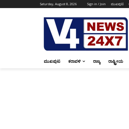
Saturday, August 8, 2026
Sign in / Join
ಮುಖಪುಟ
ಮುಖಪುಟ
ಕರಾವಳಿ
ರಾಜ್ಯ
ರಾಷ್ಟ್ರೀಯ