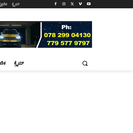
ೈಕ್ಷಣಿಕ
ಕ್ರೈಮ್
್ಷಣಿಕ
ಕ್ರೈಮ್