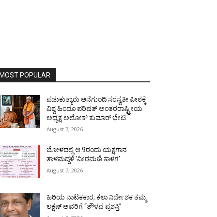
MOST POPULAR
ಪಡುಕುತ್ಯಾರು ಆನೆಗುಂದಿ ಸರಸ್ವತೀ ಪೀಠಕ್ಕೆ
ವಿಶ್ವ ಹಿಂದೂ ಪರಿಷತ್ ಅಂತರರಾಷ್ಟ್ರೀಯ
ಅಧ್ಯಕ್ಷ ಅಲೋಕ್ ಕುಮಾರ್ ಭೇಟಿ
August 7, 2026
ಬೋಳದಲ್ಲಿ ಆ.9ರಂದು ಯಕ್ಷಗಾನ
ತಾಳಮದ್ದಳೆ ‘ವೀರಮಣಿ ಕಾಳಗ’
August 7, 2026
ಹಿರಿಯ ನಾಟಕಕಾರ, ಕಲಾ ನಿರ್ದೇಶಕ ತಮ್ಮ
ಲಕ್ಷಣ್ ಅವರಿಗೆ “ತೌಳವ ಪ್ರಶಸ್ತಿ”