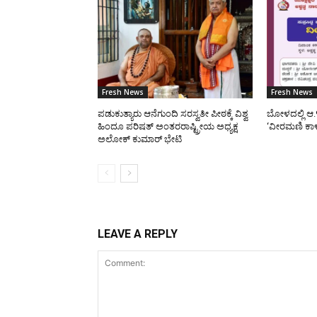
Fresh News
Fresh News
ಪಡುಕುತ್ಯಾರು ಆನೆಗುಂದಿ ಸರಸ್ವತೀ ಪೀಠಕ್ಕೆ ವಿಶ್ವ
ಬೋಳದಲ್ಲಿ ಆ.
ಹಿಂದೂ ಪರಿಷತ್ ಅಂತರರಾಷ್ಟ್ರೀಯ ಅಧ್ಯಕ್ಷ
‘ವೀರಮಣಿ ಕಾ
ಅಲೋಕ್ ಕುಮಾರ್ ಭೇಟಿ
LEAVE A REPLY