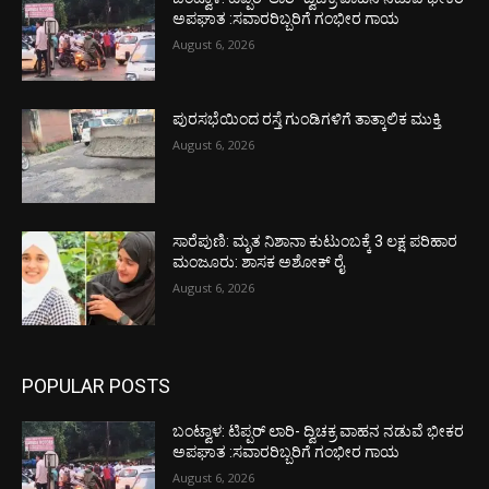
ಅಪಘಾತ :ಸವಾರರಿಬ್ಬರಿಗೆ ಗಂಭೀರ ಗಾಯ
August 6, 2026
ಪುರಸಭೆಯಿಂದ ರಸ್ತೆ ಗುಂಡಿಗಳಿಗೆ ತಾತ್ಕಾಲಿಕ ಮುಕ್ತಿ
August 6, 2026
ಸಾರೆಪುಣಿ: ಮೃತ ನಿಶಾನಾ ಕುಟುಂಬಕ್ಕೆ 3 ಲಕ್ಷ ಪರಿಹಾರ
ಮಂಜೂರು: ಶಾಸಕ ಅಶೋಕ್ ರೈ
August 6, 2026
POPULAR POSTS
ಬಂಟ್ವಾಳ: ಟಿಪ್ಪರ್ ಲಾರಿ- ದ್ವಿಚಕ್ರ ವಾಹನ ನಡುವೆ ಭೀಕರ
ಅಪಘಾತ :ಸವಾರರಿಬ್ಬರಿಗೆ ಗಂಭೀರ ಗಾಯ
August 6, 2026