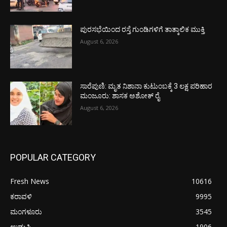
ಪುರಸಭೆಯಿಂದ ರಸ್ತೆ ಗುಂಡಿಗಳಿಗೆ ತಾತ್ಕಾಲಿಕ ಮುಕ್ತಿ
August 6, 2026
ಸಾರೆಪುಣಿ: ಮೃತ ನಿಶಾನಾ ಕುಟುಂಬಕ್ಕೆ 3 ಲಕ್ಷ ಪರಿಹಾರ
ಮಂಜೂರು: ಶಾಸಕ ಅಶೋಕ್ ರೈ
August 6, 2026
POPULAR CATEGORY
Fresh News
10616
ಕರಾವಳಿ
9995
ಮಂಗಳೂರು
3545
ಉಡುಪಿ
1906