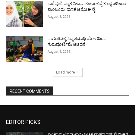
ಸಾರೆಪುಣಿ: ಮೃತ ನಿಶಾನಾ ಕುಟುಂಬಕ್ಕೆ 3 ಲಕ್ಷ ಪರಿಹಾರ
ಮಂಜೂರು: ಶಾಸಕ ಅಶೋಕ್ ರೈ
August 6, 2026
ನಾಗೂರಿನಲ್ಲಿ ಸಿದ್ಧ ಸಮಾಧಿ ಯೋಗದಿಂದ
ಗುರುಪೂರ್ಣಿಮೆ ಆಚರಣೆ
August 6, 2026
Load more
RECENT COMMENTS
EDITOR PICKS
ಬಂಟ್ವಾಳ: ಟಿಪ್ಪರ್ ಲಾರಿ- ದ್ವಿಚಕ್ರ ವಾಹನ ನಡುವೆ ಭೀಕರ