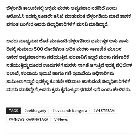
ಬೆಳ್ತಂಗಡಿ ತಾಲೂಕಿನಲ್ಲಿ ಅಕ್ರಮ ಮರಳು ಅವ್ಯವಹಾರ ನಡೆದಿದೆ ಎಂದು
ಆರೋಪಿಸಿ ಇದನ್ನು ಕೂಡಲೇ ತನಿಖೆ ಮಾಡುವಂತೆ ಬೆಳ್ತಂಗಡಿಯ ಮಾಜಿ ಶಾಸಕ
ವಸಂತ ಬಂಗೇರ ಅವರು ಜಿಲ್ಲಾಧಿಕಾರಿಗಳಿಗೆ ಮನವಿ ಮಾಡಿದ್ದಾರೆ.
ಅವರು ಮಾಧ್ಯಮದ ಜೊತೆ ಮಾತನಾಡಿ ಬೆಳ್ತಂಗಡಿಯ ಧರ್ಮಸ್ಥಳ ಆಸು ಪಾಸು
ದಿನಕ್ಕೆ ಸುಮಾರು 500 ಲೋಡಿಗಿಂತ ಅಧಿಕ ಮರಳು ಸಾಗಾಣಿಕೆ ಮೂಲಕ
ಅನೇಕ ಅವ್ಯವಹಾರಗಳು ನಡೆಯುತ್ತಿದೆ. ಪರವಾನಿಗೆ ಇಲ್ಲದೆ ಮರಳು ಗಣಿಗಾರಿಕೆ
ನಡೆಯುತ್ತಿದ್ದು ದೂರದ ಊರುಗಳಿಗೆ ಮರಳು ಸಾಗಣೆ ಆಗುತ್ತಿದೆ ಇದಕ್ಕೆ ಪೆÇಲೀಸ್
ಇಲಾಖೆ, ಕಂದಾಯ ಇಲಾಖೆ ಹಾಗೂ ಗಣಿ ಇಲಾಖೆಯ ಅಧಿಕಾರಿಗಳು
ಶಾಮೀಲಾಗಿದ್ದಾರೆ ಇದಕ್ಕೆಲ್ಲ ಕೂಡಲೇ ಕಡಿವಾಣ ಹಾಕುವಂತೆ ಜಿಲ್ಲಾಧಿಕಾರಿಗಳಿಗೆ
ಮನವಿ ಮಾಡಿದ್ದೇನೆ,ಅವರು ಕ್ರಮ ಕೈಗೊಳ್ಳುವ ಭರವಸೆ ಇದೆ ಎಂದು ಹೇಳಿದರು.
TAGS
#belthagady
#k vasanth bangera
#V4 STREAM
#V4NEWS KAARNATAKA
V4News