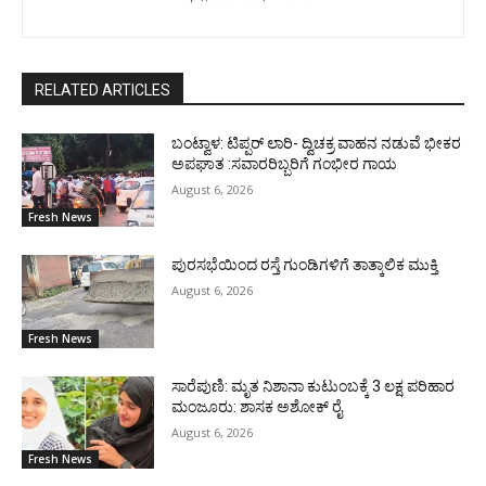
RELATED ARTICLES
ಬಂಟ್ವಾಳ: ಟಿಪ್ಪರ್ ಲಾರಿ- ದ್ವಿಚಕ್ರ ವಾಹನ ನಡುವೆ ಭೀಕರ
ಅಪಘಾತ :ಸವಾರರಿಬ್ಬರಿಗೆ ಗಂಭೀರ ಗಾಯ
August 6, 2026
Fresh News
ಪುರಸಭೆಯಿಂದ ರಸ್ತೆ ಗುಂಡಿಗಳಿಗೆ ತಾತ್ಕಾಲಿಕ ಮುಕ್ತಿ
August 6, 2026
Fresh News
ಸಾರೆಪುಣಿ: ಮೃತ ನಿಶಾನಾ ಕುಟುಂಬಕ್ಕೆ 3 ಲಕ್ಷ ಪರಿಹಾರ
ಮಂಜೂರು: ಶಾಸಕ ಅಶೋಕ್ ರೈ
August 6, 2026
Fresh News