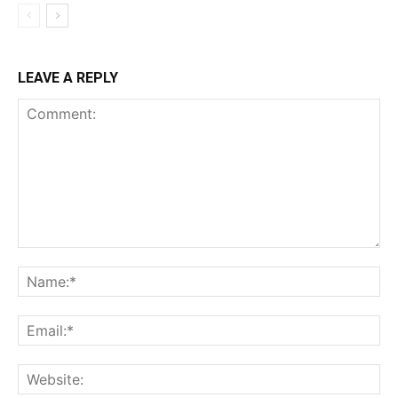
LEAVE A REPLY
Comment:
Na
Ema
Web