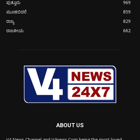
ಪುತ್ತೂರು
969
ಮೂಡಬಿದರೆ
859
ರಾಜ್ಯ
829
ರಾಜಕೀಯ
662
ABOUT US
V4 News Channel and V4news.Com being the most loved