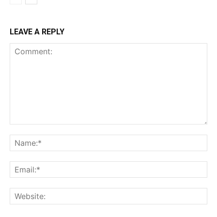
LEAVE A REPLY
Comment:
Na
Ema
Web