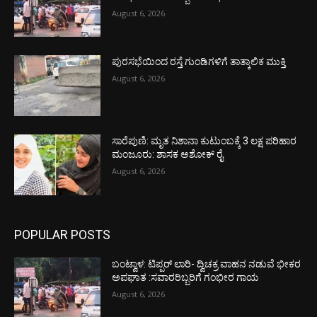
August 6, 2026
ಪುರಸಭೆಯಿಂದ ರಸ್ತೆ ಗುಂಡಿಗಳಿಗೆ ತಾತ್ಕಾಲಿಕ ಮುಕ್ತಿ
August 6, 2026
ಸಾರೆಪುಣಿ: ಮೃತ ನಿಶಾನಾ ಕುಟುಂಬಕ್ಕೆ 3 ಲಕ್ಷ ಪರಿಹಾರ
ಮಂಜೂರು: ಶಾಸಕ ಅಶೋಕ್ ರೈ
August 6, 2026
POPULAR POSTS
ಬಂಟ್ವಾಳ: ಟಿಪ್ಪರ್ ಲಾರಿ- ದ್ವಿಚಕ್ರ ವಾಹನ ನಡುವೆ ಭೀಕರ
ಅಪಘಾತ :ಸವಾರರಿಬ್ಬರಿಗೆ ಗಂಭೀರ ಗಾಯ
August 6, 2026