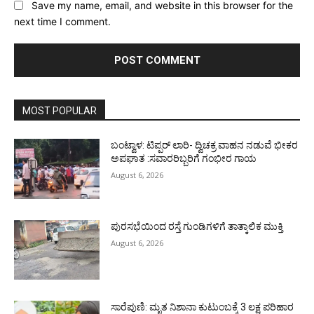
Save my name, email, and website in this browser for the
next time I comment.
MOST POPULAR
ಬಂಟ್ವಾಳ: ಟಿಪ್ಪರ್ ಲಾರಿ- ದ್ವಿಚಕ್ರ ವಾಹನ ನಡುವೆ ಭೀಕರ
ಅಪಘಾತ :ಸವಾರರಿಬ್ಬರಿಗೆ ಗಂಭೀರ ಗಾಯ
August 6, 2026
ಪುರಸಭೆಯಿಂದ ರಸ್ತೆ ಗುಂಡಿಗಳಿಗೆ ತಾತ್ಕಾಲಿಕ ಮುಕ್ತಿ
August 6, 2026
ಸಾರೆಪುಣಿ: ಮೃತ ನಿಶಾನಾ ಕುಟುಂಬಕ್ಕೆ 3 ಲಕ್ಷ ಪರಿಹಾರ