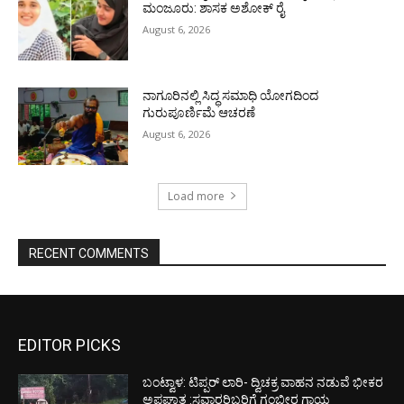
ಮಂಜೂರು: ಶಾಸಕ ಅಶೋಕ್ ರೈ
August 6, 2026
ನಾಗೂರಿನಲ್ಲಿ ಸಿದ್ಧ ಸಮಾಧಿ ಯೋಗದಿಂದ
ಗುರುಪೂರ್ಣಿಮೆ ಆಚರಣೆ
August 6, 2026
Load more
RECENT COMMENTS
EDITOR PICKS
ಬಂಟ್ವಾಳ: ಟಿಪ್ಪರ್ ಲಾರಿ- ದ್ವಿಚಕ್ರ ವಾಹನ ನಡುವೆ ಭೀಕರ
ಅಪಘಾತ :ಸವಾರರಿಬ್ಬರಿಗೆ ಗಂಭೀರ ಗಾಯ