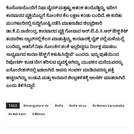
ಕೊರೊನಾದೊಂದಿಗೆ ನಿಫಾ ವೈರಸ್ ಮತ್ತಷ್ಟು ಆತಂಕ ತಂದೊಡ್ಡಿದ್ದು, ಇದೀಗ
ಕಾರವಾರದ ವ್ಯಕ್ತಿಯೊಬ್ಬಗೆ ಸೋಂಕಿನ ಕೆಲ ಲಕ್ಷಣ ಕಂಡು ಬಂದಿದೆ. ಈ ಕುರಿತು
ಮಂಗಳೂರಿನಲ್ಲಿ ಸುದ್ದಿಗೋಷ್ಟಿ ನಡೆಸಿ ಮಾತನಾಡಿದ ಜಿಲ್ಲಾಧಿಕಾರಿ
ಡಾ.ಕೆ.ವಿ.ರಾಜೇಂದ್ರ, ಕಾರವಾರದ ವ್ಯಕ್ತಿ ಗೋವಾದ ಆರ್.ಟಿ.ಪಿ.ಸಿ.ಆರ್ ಟೆಸ್ಟ್ ಕಿಟ್
ತಯಾರಿಕಾ ಲ್ಯಾಬ್‌ನಲ್ಲಿ ಕೆಲಸ ಮಾಡುತ್ತಿದ್ದು, ಕಾರವಾರಕ್ಕೆ ಬೈಕ್ ನಲ್ಲಿ ಮಳೆಯಲ್ಲಿ
ಬಂದಿದ್ದು, ಆತನಿಗೆ ನಿಫಾ ಸೋಂಕಿನ ಶಂಕೆ ಇಲ್ಲದಿದ್ದರೂ ನಿರ್ಲಕ್ಷ ಮಾಡಲು
ಸಾಧ್ಯವಾಗದ ಕಾರಣ ಟೆಸ್ಟ್ ಗೆ ಕಳುಹಿಸಿದ್ದೇವೆ” ಎಂದರು. ಇನ್ನು ಪುಣೆಯಿಂದ
ರಿಪೋರ್ಟ್ ಕೂಡ ಬೇಗ ತರಿಸುವ ವ್ಯವಸ್ಥೆ ಆಗಿದ್ದು, ಯುವಕನ ಮನೆಯವರನ್ನು
ಐಸೋಲೇಶನ್‌ನಲ್ಲಿ ಇಡಲಾಗಿದೆ. ಅವನು ಸಂಪರ್ಕ ಮಾಡಿದವರನ್ನು ಪತ್ತೆ
ಹಚ್ಚಲಾಗಿದ್ದು, ಉಡುಪಿ ಮತ್ತು ಕಾರವಾರ ಜಿಲ್ಲಾಡಳಿತಕ್ಕೆ ಅಲರ್ಟ್ ಮಾಡಲಾಗಿದೆ
ಎಂದು ತಿಳಿಸಿದ್ದಾರೆ.
TAGS
#mangalore dc
#nifa
#nifa virus
#v4news karnataka
#v4stream
V4News