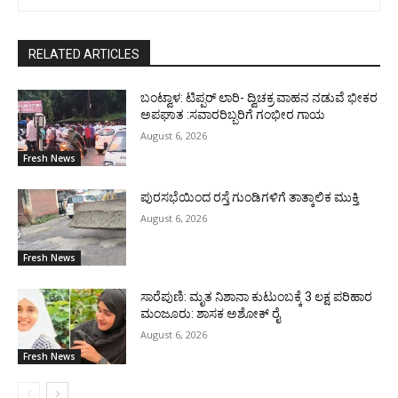
RELATED ARTICLES
ಬಂಟ್ವಾಳ: ಟಿಪ್ಪರ್ ಲಾರಿ- ದ್ವಿಚಕ್ರ ವಾಹನ ನಡುವೆ ಭೀಕರ
ಅಪಘಾತ :ಸವಾರರಿಬ್ಬರಿಗೆ ಗಂಭೀರ ಗಾಯ
August 6, 2026
Fresh News
ಪುರಸಭೆಯಿಂದ ರಸ್ತೆ ಗುಂಡಿಗಳಿಗೆ ತಾತ್ಕಾಲಿಕ ಮುಕ್ತಿ
August 6, 2026
Fresh News
ಸಾರೆಪುಣಿ: ಮೃತ ನಿಶಾನಾ ಕುಟುಂಬಕ್ಕೆ 3 ಲಕ್ಷ ಪರಿಹಾರ
ಮಂಜೂರು: ಶಾಸಕ ಅಶೋಕ್ ರೈ
August 6, 2026
Fresh News