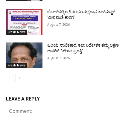
ಬೋಳದಲ್ಲಿ ಆ.9ರಂದು ಯಕ್ಷಗಾನ ತಾಳಮದ್ದಳೆ
‘ವೀರಮಣಿ ಕಾಳಗ’
August 7, 2026
Fresh News
ಹಿರಿಯ ನಾಟಕಕಾರ, ಕಲಾ ನಿರ್ದೇಶಕ ತಮ್ಮ ಲಕ್ಷಣ್
ಅವರಿಗೆ “ತೌಳವ ಪ್ರಶಸ್ತಿ”
August 7, 2026
Fresh News
LEAVE A REPLY