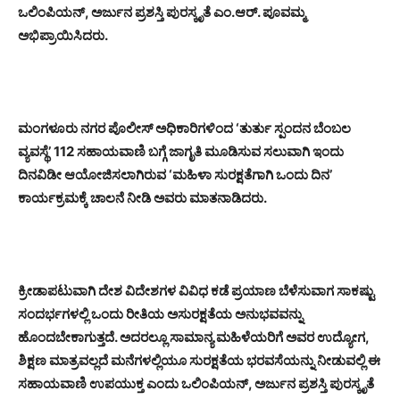
ಒಲಿಂಪಿಯನ್, ಅರ್ಜುನ ಪ್ರಶಸ್ತಿ ಪುರಸ್ಕೃತೆ ಎಂ.ಆರ್. ಪೂವಮ್ಮ
ಅಭಿಪ್ರಾಯಿಸಿದರು.
ಮಂಗಳೂರು ನಗರ ಪೊಲೀಸ್ ಅಧಿಕಾರಿಗಳಿಂದ ‘ತುರ್ತು ಸ್ಪಂದನ ಬೆಂಬಲ
ವ್ಯವಸ್ಥೆ’ 112 ಸಹಾಯವಾಣಿ ಬಗ್ಗೆ ಜಾಗೃತಿ ಮೂಡಿಸುವ ಸಲುವಾಗಿ ಇಂದು
ದಿನವಿಡೀ ಆಯೋಜಿಸಲಾಗಿರುವ ‘ಮಹಿಳಾ ಸುರಕ್ಷತೆಗಾಗಿ ಒಂದು ದಿನ’
ಕಾರ್ಯಕ್ರಮಕ್ಕೆ ಚಾಲನೆ ನೀಡಿ ಅವರು ಮಾತನಾಡಿದರು.
ಕ್ರೀಡಾಪಟುವಾಗಿ ದೇಶ ವಿದೇಶಗಳ ವಿವಿಧ ಕಡೆ ಪ್ರಯಾಣ ಬೆಳೆಸುವಾಗ ಸಾಕಷ್ಟು
ಸಂದರ್ಭಗಳಲ್ಲಿ ಒಂದು ರೀತಿಯ ಅಸುರಕ್ಷತೆಯ ಅನುಭವವನ್ನು
ಹೊಂದಬೇಕಾಗುತ್ತದೆ. ಅದರಲ್ಲೂ ಸಾಮಾನ್ಯ ಮಹಿಳೆಯರಿಗೆ ಅವರ ಉದ್ಯೋಗ,
ಶಿಕ್ಷಣ ಮಾತ್ರವಲ್ಲದೆ ಮನೆಗಳಲ್ಲಿಯೂ ಸುರಕ್ಷತೆಯ ಭರವಸೆಯನ್ನು ನೀಡುವಲ್ಲಿ ಈ
ಸಹಾಯವಾಣಿ ಉಪಯುಕ್ತ ಎಂದು ಒಲಿಂಪಿಯನ್, ಅರ್ಜುನ ಪ್ರಶಸ್ತಿ ಪುರಸ್ಕೃತೆ