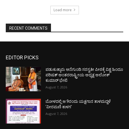
Load more
RECENT COMMENTS
EDITOR PICKS
ಪಡುಕುತ್ಯಾರು ಆನೆಗುಂದಿ ಸರಸ್ವತೀ ಪೀಠಕ್ಕೆ ವಿಶ್ವ ಹಿಂದೂ
ಪರಿಷತ್ ಅಂತರರಾಷ್ಟ್ರೀಯ ಅಧ್ಯಕ್ಷ ಅಲೋಕ್
ಕುಮಾರ್ ಭೇಟಿ
August 7, 2026
ಬೋಳದಲ್ಲಿ ಆ.9ರಂದು ಯಕ್ಷಗಾನ ತಾಳಮದ್ದಳೆ
‘ವೀರಮಣಿ ಕಾಳಗ’
August 7, 2026