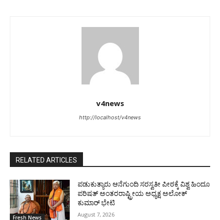
v4news
http://localhost/v4news
RELATED ARTICLES
ಪಡುಕುತ್ಯಾರು ಆನೆಗುಂದಿ ಸರಸ್ವತೀ ಪೀಠಕ್ಕೆ ವಿಶ್ವ ಹಿಂದೂ
ಪರಿಷತ್ ಅಂತರರಾಷ್ಟ್ರೀಯ ಅಧ್ಯಕ್ಷ ಅಲೋಕ್
ಕುಮಾರ್ ಭೇಟಿ
August 7, 2026
Fresh News