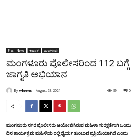
Fresh News
ಕರಾವಳಿ
ಮಂಗಳೂರು
ಮಂಗಳೂರು ಪೊಲೀಸರಿಂದ 112 ಬಗ್ಗೆ
ಜಾಗೃತಿ ಅಭಿಯಾನ
By
v4news
August 28, 2021
59
0
ಮಂಗಳೂರು ನಗರ ಪೊಲೀಸರು ಆಯೋಜಿಸಿರುವ ಮಹಿಳಾ ಸುರಕ್ಷತೆಗಾಗಿ ಒಂದು
ದಿನ ಕಾರ್ಯಕ್ರಮ ಮಹಿಳೆಯ ರಲ್ಲಿ ಧೈರ್ಯ ತುಂಬುವ ಪ್ರಕ್ರಿಯೆಯಾಗಿದೆ ಎಂದು