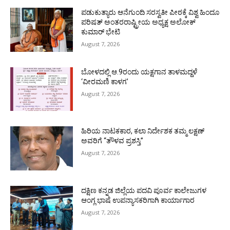
ಪಡುಕುತ್ಯಾರು ಆನೆಗುಂದಿ ಸರಸ್ವತೀ ಪೀಠಕ್ಕೆ ವಿಶ್ವ ಹಿಂದೂ
ಪರಿಷತ್ ಅಂತರರಾಷ್ಟ್ರೀಯ ಅಧ್ಯಕ್ಷ ಅಲೋಕ್
ಕುಮಾರ್ ಭೇಟಿ
August 7, 2026
ಬೋಳದಲ್ಲಿ ಆ.9ರಂದು ಯಕ್ಷಗಾನ ತಾಳಮದ್ದಳೆ
‘ವೀರಮಣಿ ಕಾಳಗ’
August 7, 2026
ಹಿರಿಯ ನಾಟಕಕಾರ, ಕಲಾ ನಿರ್ದೇಶಕ ತಮ್ಮ ಲಕ್ಷಣ್
ಅವರಿಗೆ “ತೌಳವ ಪ್ರಶಸ್ತಿ”
August 7, 2026
ದಕ್ಷಿಣ ಕನ್ನಡ ಜಿಲ್ಲೆಯ ಪದವಿ ಪೂರ್ವ ಕಾಲೇಜುಗಳ
ಆಂಗ್ಲ ಭಾಷೆ ಉಪನ್ಯಾಸಕರಿಗಾಗಿ ಕಾರ್ಯಾಗಾರ
August 7, 2026