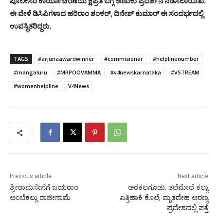
ಪೊಲೀಸರ ಕಾರ್ಯಾಚರಣೆಯ ಕ್ಷಿಪ್ರತೆ ಬಗ್ಗೆ ಅಣುಕು ಪ್ರದರ್ಶನ ನಡೆಸಲಾಯಿತು.
ಈ ವೇಳೆ ಡಿಸಿಪಿಗಳಾದ ಹರಿರಾಂ ಶಂಕರ್, ದಿನೇಶ್ ಕುಮಾರ್ ಈ ಸಂದರ್ಭದಲ್ಲಿ
ಉಪಸ್ಥಿತರಿದ್ದರು.
TAGS
#arjunaawardwinner
#commisionar
#helplinenumber
#mangaluru
#MRPOOVAMMA
#v4newskarnataka
#VSTREAM
#womenhelpline
V4News
Previous article
Next article
ಶ್ರೀರಾಮಸೇನೆಗೆ ಜಯರಾಂ
ಅರಕಲಗೂಡು: ತಲೆಮೇಲೆ ಕಲ್ಲು
ಅಂಬೆಕಲ್ಲು ರಾಜೀನಾಮೆ
ಎತ್ತಿಹಾಕಿ ಕೊಲೆ, ಮೃತದೇಹ ಅರಣ್ಯ
ಪ್ರದೇಶದಲ್ಲಿ ಪತ್ತೆ