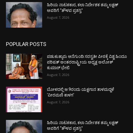
ಹಿರಿಯ ನಾಟಕಕಾರ, ಕಲಾ ನಿರ್ದೇಶಕ ತಮ್ಮ ಲಕ್ಷಣ್
ಅವರಿಗೆ “ತೌಳವ ಪ್ರಶಸ್ತಿ”
August 7, 2026
POPULAR POSTS
ಪಡುಕುತ್ಯಾರು ಆನೆಗುಂದಿ ಸರಸ್ವತೀ ಪೀಠಕ್ಕೆ ವಿಶ್ವ ಹಿಂದೂ
ಪರಿಷತ್ ಅಂತರರಾಷ್ಟ್ರೀಯ ಅಧ್ಯಕ್ಷ ಅಲೋಕ್
ಕುಮಾರ್ ಭೇಟಿ
August 7, 2026
ಬೋಳದಲ್ಲಿ ಆ.9ರಂದು ಯಕ್ಷಗಾನ ತಾಳಮದ್ದಳೆ
‘ವೀರಮಣಿ ಕಾಳಗ’
August 7, 2026
ಹಿರಿಯ ನಾಟಕಕಾರ, ಕಲಾ ನಿರ್ದೇಶಕ ತಮ್ಮ ಲಕ್ಷಣ್
ಅವರಿಗೆ “ತೌಳವ ಪ್ರಶಸ್ತಿ”