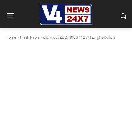
Home
Fresh News
ಮಂಗಳೂರು ಪೊಲೀಸರಿಂದ 112 ಬಗ್ಗೆ ಜಾಗೃತಿ ಅಭಿಯಾನ