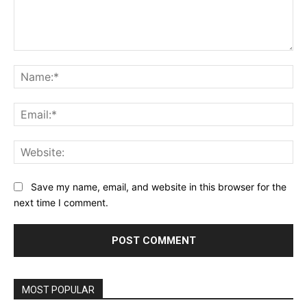
Comment:
Na
Ema
Web
Save my name, email, and website in this browser for the
next time I comment.
MOST POPULAR